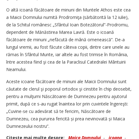
O altă icoană făcătoare de minuni din Muntele Athos este cea
a Maicii Domnului numită Prodromiţa (sărbătorită la 12 iulie),
de la Schitul românesc „Sfântul Ioan Botezătorul”-Prodromu,
dependent de Mănăstirea Marea Lavră. Este o icoană
făcătoare de minuni „nefăcută de mână omenească”. De-a
lungul vremii, au fost făcute câteva copii, dintre care unele au
rămas în Sfântul Munte, iar altele au fost trimise în România,
între acestea fiind şi cea de la Paraclisul Catedralei Mântuirii
Neamului.
Aceste icoane făcătoare de minuni ale Maicii Domnului sunt
căutate de clerul şi poporul ortodox şi cinstite în chip deosebit,
pentru a mulţumi Născătoarei de Dumnezeu pentru ajutorul
primit, după ce s-au rugat înaintea lor prin cuvintele îngereşti:
„Cuvine-se cu adevărat să te fericim, Născătoare de
Dumnezeu, cea pururea fericită și prea nevinovată și Maica
Dumnezeului nostru”.
Citeşte mai multe despre:
Maica Domnului
-
icoana
-