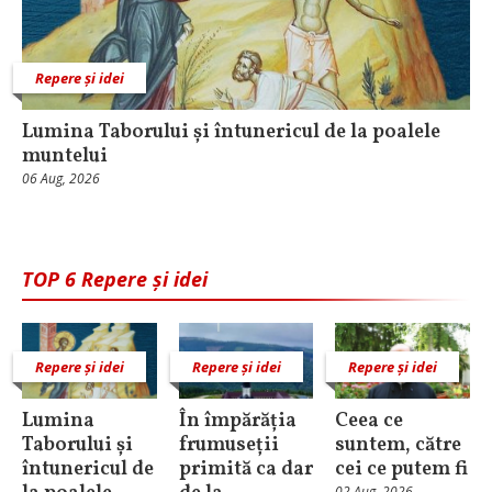
Repere și idei
Lumina Taborului și întunericul de la poalele
muntelui
06 Aug, 2026
TOP 6 Repere și idei
Repere și idei
Repere și idei
Repere și idei
Lumina
În împărăția
Ceea ce
Taborului și
frumuseții
suntem, către
întunericul de
primită ca dar
cei ce putem fi
02 Aug, 2026