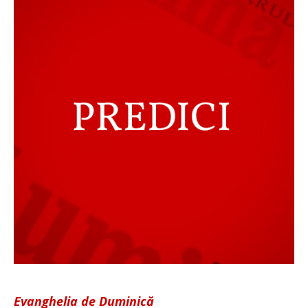
Evanghelia de Duminică