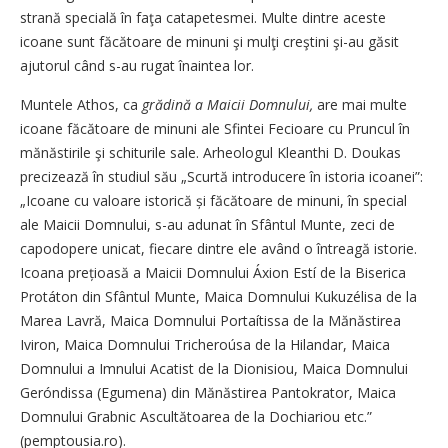
strană specială în faţa catapetesmei. Multe dintre aceste
icoane sunt făcătoare de minuni şi mulţi creştini şi-au găsit
ajutorul când s-au rugat înaintea lor.
Muntele Athos, ca
grădină a Maicii Domnului,
are mai multe
icoane făcătoare de minuni ale Sfintei Fecioare cu Pruncul în
mănăstirile şi schiturile sale. Arheologul Kleanthi D. Doukas
precizează în studiul său „Scurtă introducere în istoria icoanei”:
„Icoane cu valoare istorică și făcătoare de minuni, în special
ale Maicii Domnului, s-au adunat în Sfântul Munte, zeci de
capodopere unicat, fiecare dintre ele având o întreagă istorie.
Icoana prețioasă a Maicii Domnului Áxion Estí de la Biserica
Protáton din Sfântul Munte, Maica Domnului Kukuzélisa de la
Marea Lavră, Maica Domnului Portaítissa de la Mănăstirea
Iviron, Maica Domnului Tricheroúsa de la Hilandar, Maica
Domnului a Imnului Acatist de la Dionisiou, Maica Domnului
Geróndissa (Egumena) din Mănăstirea Pantokrator, Maica
Domnului Grabnic Ascultătoarea de la Dochiariou etc.”
(pemptousia.ro).