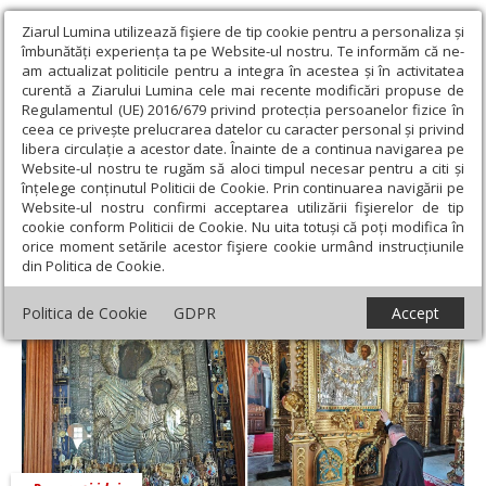
Ziarul Lumina utilizează fişiere de tip cookie pentru a personaliza și
îmbunătăți experiența ta pe Website-ul nostru. Te informăm că ne-
am actualizat politicile pentru a integra în acestea și în activitatea
curentă a Ziarului Lumina cele mai recente modificări propuse de
Regulamentul (UE) 2016/679 privind protecția persoanelor fizice în
ceea ce privește prelucrarea datelor cu caracter personal și privind
libera circulație a acestor date. Înainte de a continua navigarea pe
Website-ul nostru te rugăm să aloci timpul necesar pentru a citi și
Ziarul Lumina
›
Opinii
›
Repere și idei
›
Cinstirea Maicii
înțelege conținutul Politicii de Cookie. Prin continuarea navigării pe
Domnului prin icoane
Website-ul nostru confirmi acceptarea utilizării fişierelor de tip
cookie conform Politicii de Cookie. Nu uita totuși că poți modifica în
Cinstirea Maicii Domnului prin icoane
orice moment setările acestor fişiere cookie urmând instrucțiunile
din Politica de Cookie.
Politica de Cookie
GDPR
Accept