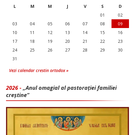
L
M
M
J
V
S
D
01
02
03
04
05
06
07
08
09
10
11
12
13
14
15
16
17
18
19
20
21
22
23
24
25
26
27
28
29
30
31
Vezi calendar crestin ortodox »
2026 -
„Anul omagial al pastorației familiei
creștine”