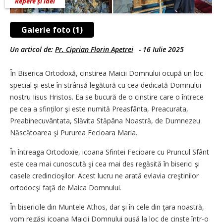
Repere și idei
Galerie foto (1)
Un articol de:
Pr. Ciprian Florin Apetrei
-
16 Iulie 2025
În Biserica Ortodoxă, cinstirea Maicii Domnului ocupă un loc
special şi este în strânsă legătură cu cea dedicată Domnului
nostru Iisus Hristos. Ea se bucură de o cinstire care o întrece
pe cea a sfinților şi este numită Preasfânta, Preacurata,
Preabinecuvântata, Slăvita Stăpâna Noastră, de Dumnezeu
Născătoarea şi Pururea Fecioara Maria.
În întreaga Ortodoxie, icoana Sfintei Fecioare cu Pruncul Sfânt
este cea mai cunoscută şi cea mai des regăsită în biserici şi
casele credincioşilor. Acest lucru ne arată evlavia creştinilor
ortodocşi faţă de Maica Domnului.
În bisericile din Muntele Athos, dar şi în cele din ţara noastră,
vom regăsi icoana Maicii Domnului pusă la loc de cinste într-o