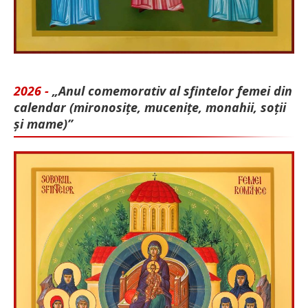
2026 -
„Anul comemorativ al sfintelor femei din
calendar (mironosițe, mu­cenițe, monahii, soții
și mame)”