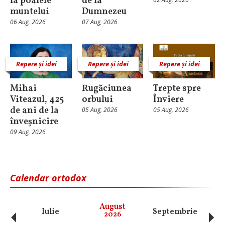
la poalele
de la
muntelui
Dumnezeu
06 Aug, 2026
07 Aug, 2026
Repere și idei
Repere și idei
Repere și idei
Mihai
Rugăciunea
Trepte spre
Viteazul, 425
orbului
Înviere
de ani de la
05 Aug, 2026
05 Aug, 2026
înveșnicire
09 Aug, 2026
Calendar ortodox
‹
›
August
Iulie
Septembrie
O
2026