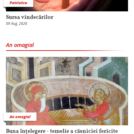
Patristica
Sursa vindecărilor
09 Aug, 2026
An omagial
An omagial
Buna înțelegere - temelie a căsniciei fericite