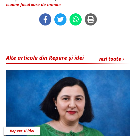
icoane facatoare de minuni
Alte articole din Repere și idei
vezi toate ›
Repere și idei