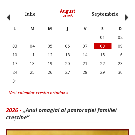
‹
›
August
Iulie
Septembrie
O
2026
L
M
M
J
V
S
D
01
02
03
04
05
06
07
08
09
10
11
12
13
14
15
16
17
18
19
20
21
22
23
24
25
26
27
28
29
30
31
Vezi calendar crestin ortodox »
2026 -
„Anul omagial al pastorației familiei
creștine”