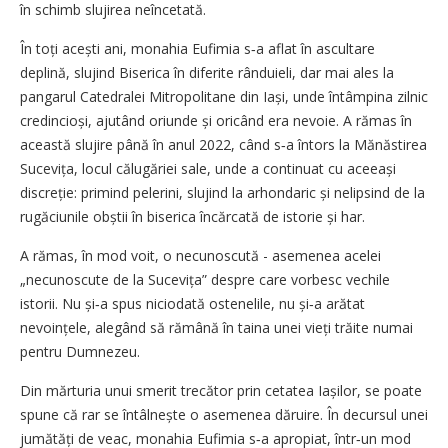
în schimb slujirea neîncetată.
În toți acești ani, monahia Eufimia s‑a aflat în ascultare
deplină, slujind Biserica în diferite rânduieli, dar mai ales la
pangarul Catedralei Mitropolitane din Iași, unde întâmpina zilnic
credincioși, ajutând oriunde și oricând era nevoie. A rămas în
această slujire până în anul 2022, când s‑a întors la Mănăstirea
Sucevița, locul călugăriei sale, unde a continuat cu aceeași
discreție: primind pelerini, slujind la arhondaric și nelipsind de la
rugăciunile obștii în biserica încărcată de istorie și har.
A rămas, în mod voit, o necunoscută - asemenea acelei
„necunoscute de la Sucevița” despre care vorbesc vechile
istorii. Nu și‑a spus niciodată ostenelile, nu și‑a arătat
nevoințele, alegând să rămână în taina unei vieți trăite numai
pentru Dumnezeu.
Din mărturia unui smerit trecător prin cetatea Iașilor, se poate
spune că rar se întâlnește o asemenea dăruire. În decursul unei
jumătăți de veac, monahia Eufimia s‑a apropiat, într‑un mod