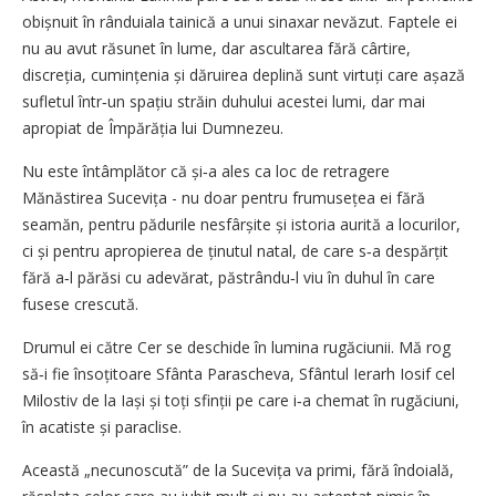
obișnuit în rânduiala tainică a unui sinaxar nevăzut. Faptele ei
nu au avut răsunet în lume, dar ascultarea fără cârtire,
discreția, cumințenia și dăruirea deplină sunt virtuți care așază
sufletul într‑un spațiu străin duhului acestei lumi, dar mai
apropiat de Împărăția lui Dumnezeu.
Nu este întâmplător că și‑a ales ca loc de retragere
Mănăstirea Sucevița - nu doar pentru frumusețea ei fără
seamăn, pentru pădurile nesfârșite și istoria aurită a locurilor,
ci și pentru apropierea de ținutul natal, de care s‑a despărțit
fără a‑l părăsi cu adevărat, păstrându‑l viu în duhul în care
fusese crescută.
Drumul ei către Cer se deschide în lumina rugăciunii. Mă rog
să‑i fie însoțitoare Sfânta Parascheva, Sfântul Ierarh Iosif cel
Milostiv de la Iași și toți sfinții pe care i‑a chemat în rugăciuni,
în acatiste și paraclise.
Această „necunoscută” de la Sucevița va primi, fără îndoială,