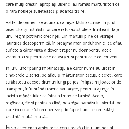
care mulți creștini apropiați Bisericii au rămas mărturisitori de
o rară noblețe sufletească și adâncă trăire
.
Astfel de oameni se adunau, ca niște făclii ascunse, în jurul
bisericilor și mănăstirilor care refuzau să plece fruntea în fața
unui regim potrivnic credinței. Din mărturii pline de vibrație
lăuntrică descoperim că, în preajma marilor duhovnici, se aflau
suflete a căror viață a devenit reper nu doar pentru acele
vremuri, ci și pentru cele de astăzi, și pentru cele ce vor veni.
În jurul unor părinți îmbunătățiți, ale căror nume au urcat în
sinaxarele Bisericii, se aflau și mărturisitori tăcuți, discreți, care
străbăteau adesea drumuri lungi pe jos, în lipsa mijloacelor de
transport, înfruntând troiene sau arșițe, pentru a ajunge în
incinta mănăstirilor ca într‑un liman de lumină. Acolo,
regăseau, fie și pentru o clipă,
nostalgia
paradisului pierdut, pe
care încercau să‑l recupereze prin fapte bune, osteneală și
credință multă, multă...
Într‑o asemenea amintire se conturează chipul luminos al