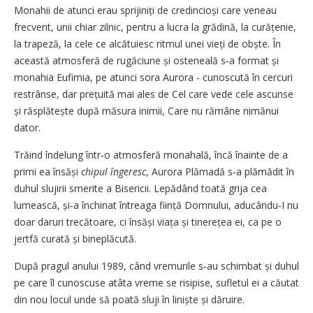
Monahii de atunci erau sprijiniți de credincioși care veneau
frecvent, unii chiar zilnic, pentru a lucra la grădină, la curățenie,
la trapeză, la cele ce alcătuiesc ritmul unei vieți de obște. În
această atmosferă de rugăciune și osteneală s‑a format și
monahia Eufimia, pe atunci sora Aurora - cunoscută în cercuri
restrânse, dar prețuită mai ales de Cel care vede cele ascunse
și răsplătește după măsura inimii, Care nu rămâne nimănui
dator.
Trăind îndelung într‑o atmosferă monahală, încă înainte de a
primi ea însăși
chipul îngeresc
, Aurora Plămadă s‑a plămădit în
duhul slujirii smerite a Bisericii. Lepădând toată grija cea
lumească, și‑a închinat întreaga ființă Domnului, aducându‑I nu
doar daruri trecătoare, ci însăși viața și tinerețea ei, ca pe o
jertfă curată și bineplăcută.
După pragul anului 1989, când vremurile s‑au schimbat și duhul
pe care îl cunoscuse atâta vreme se risipise, sufletul ei a căutat
din nou locul unde să poată sluji în liniște și dăruire.