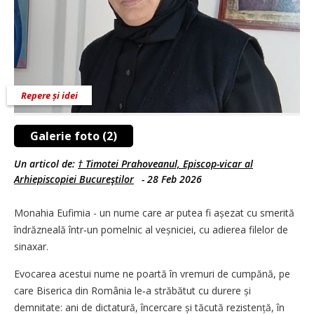
Repere și idei
Galerie foto (2)
Un articol de:
† Timotei Prahoveanul, Episcop-vicar al
Arhiepiscopiei Bucureştilor
-
28 Feb 2026
Monahia Eufimia - un nume care ar putea fi așezat cu smerită
îndrăzneală într‑un pomelnic al veșniciei, cu adierea filelor de
sinaxar.
Evocarea acestui nume ne poartă în vremuri de cumpănă, pe
care Biserica din România le‑a străbătut cu durere și
demnitate: ani de dictatură, încercare și tăcută rezistență, în