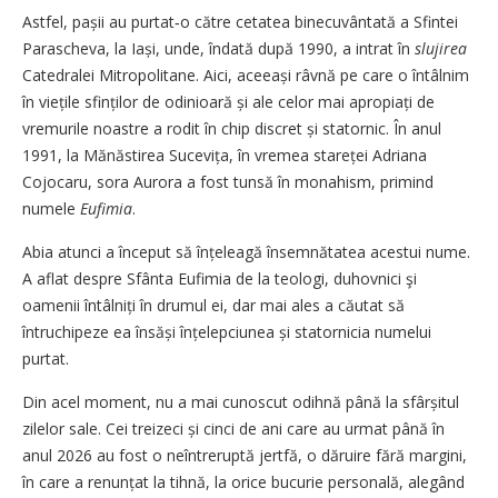
Astfel, pașii au purtat‑o către cetatea binecuvântată a Sfintei
Parascheva, la Iași, unde, îndată după 1990, a intrat în
slujirea
Catedralei Mitropolitane. Aici, aceeași râvnă pe care o întâlnim
în viețile sfinților de odinioară și ale celor mai apropiați de
vremurile noastre a rodit în chip discret și statornic. În anul
1991, la Mănăstirea Sucevița, în vremea stareței Adriana
Cojocaru, sora Aurora a fost tunsă în monahism, primind
numele
Eufimia
.
Abia atunci a început să înțeleagă însemnătatea acestui nume.
A aflat despre Sfânta Eufimia de la teologi, duhovnici şi
oamenii întâlniți în drumul ei, dar mai ales a căutat să
întruchipeze ea însăși înțelepciunea și statornicia numelui
purtat.
Din acel moment, nu a mai cunoscut odihnă până la sfârșitul
zilelor sale. Cei treizeci și cinci de ani care au urmat până în
anul 2026 au fost o neîntreruptă jertfă, o dăruire fără margini,
în care a renunțat la tihnă, la orice bucurie personală, alegând