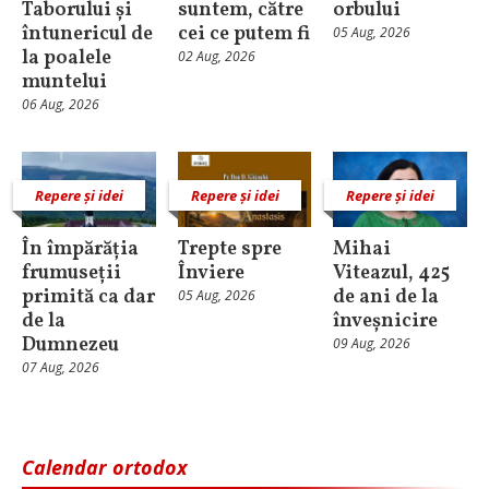
Taborului și
suntem, către
orbului
întunericul de
cei ce putem fi
05 Aug, 2026
la poalele
02 Aug, 2026
muntelui
06 Aug, 2026
Repere și idei
Repere și idei
Repere și idei
În împărăția
Trepte spre
Mihai
frumuseții
Înviere
Viteazul, 425
primită ca dar
de ani de la
05 Aug, 2026
de la
înveșnicire
Dumnezeu
09 Aug, 2026
07 Aug, 2026
Calendar ortodox