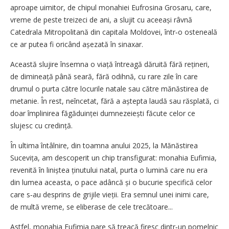
aproape uimitor, de chipul monahiei Eufrosina Grosaru, care,
vreme de peste treizeci de ani, a slujit cu aceeași râvnă
Catedrala Mitropolitană din capitala Moldovei, într‑o osteneală
ce ar putea fi oricând așezată în sinaxar.
Această slujire însemna o viață întreagă dăruită fără rețineri,
de dimineață până seară, fără odihnă, cu rare zile în care
drumul o purta către locurile natale sau către mănăstirea de
metanie. În rest, neîncetat, fără a aștepta laudă sau răsplată, ci
doar împlinirea făgăduinței dumnezeiești făcute celor ce
slujesc cu credință.
În ultima întâlnire, din toamna anului 2025, la Mănăstirea
Sucevița, am descoperit un chip transfigurat: monahia Eufimia,
revenită în liniștea ținutului natal, purta o lumină care nu era
din lumea aceasta, o pace adâncă și o bucurie specifică celor
care s‑au desprins de grijile vieții. Era semnul unei inimi care,
de multă vreme, se eliberase de cele trecătoare...
Astfel, monahia Eufimia pare să treacă firesc dintr‑un pomelnic