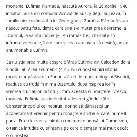
monahiei Eufimia Plămadă, născută Aurora, la 26 aprilie 1948,
în satul Laura din comuna Vicovul de Sus, județul Suceava. În
familia binecuvântată a lui Gheorghe și Zamfira Plămadă s‑au
născut patru fete, dintre care una s‑a mutat prea devreme la
Domnul, la vârsta inocenței. Au rămas trei, chemate să
înfrunte vremurile, între care și cea care avea să devină, peste
ani, monahia Eufimia.
Ea nu știa prea multe despre Sfânta Eufimia din Calcedon de la
Sinodul al IV‑lea Ecumenic (451). Nu cunoștea nici istoria
moaștelor păstrate la Fanar, alături de marii teologi ai Bisericii,
readuse cu trudă în inima Bizanțului după risipirea lor în
vremea cruciaților. Și totuși, fără această cunoaștere livrescă,
monahia Eufimia și‑a îndreptat adeseori gândul către
Constantinopolul cel nebiruit, dorind să dăruiască un
acoperământ vrednic pentru moaștele sfintei al cărei nume îl
purta. Era o lucrare a inimii, o mulțumire adusă lui Dumnezeu,
o tainică înrudire cu sfințenia pe care o simțea mai mult decât
o cunoștea.