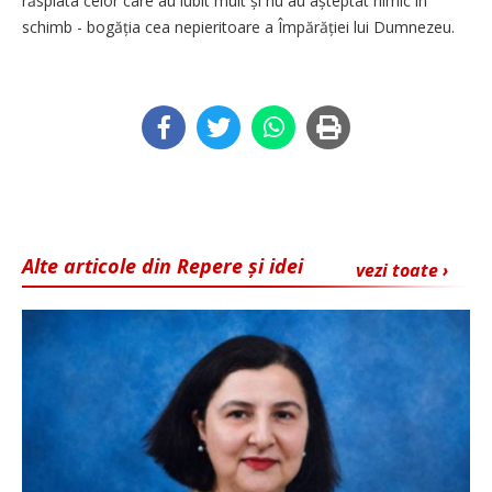
răsplata celor care au iubit mult și nu au așteptat nimic în
schimb - bogăția cea nepieritoare a Împărăției lui Dumnezeu.
Alte articole din Repere și idei
vezi toate ›