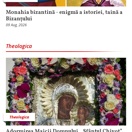
Monahia bizantină - enigmă a istoriei, taină a
Bizanțului
09 Aug, 2026
Theologica
Theologica
Adormirea Maicii Domnului, „Sfântul Chivot”