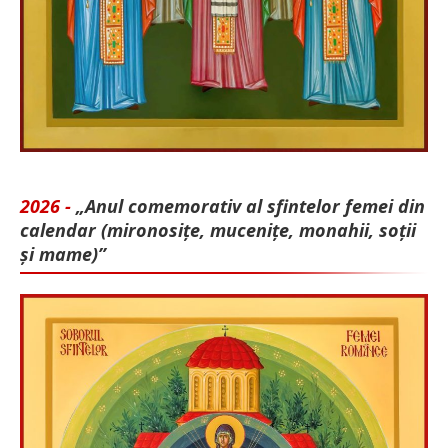
2026 -
„Anul comemorativ al sfintelor femei din
calendar (mironosițe, mu­cenițe, monahii, soții
și mame)”