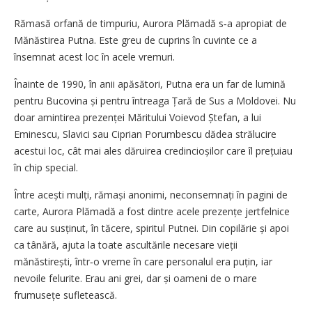
Rămasă orfană de timpuriu, Aurora Plămadă s‑a apropiat de
Mănăstirea Putna. Este greu de cuprins în cuvinte ce a
însemnat acest loc în acele vremuri.
Înainte de 1990, în anii apăsători, Putna era un far de lumină
pentru Bucovina și pentru întreaga Țară de Sus a Moldovei. Nu
doar amintirea prezenței Măritului Voievod Ștefan, a lui
Eminescu, Slavici sau Ciprian Porumbescu dădea strălucire
acestui loc, cât mai ales dăruirea credincioșilor care îl prețuiau
în chip special.
Între acești mulți, rămași anonimi, neconsemnați în pagini de
carte, Aurora Plămadă a fost dintre acele prezențe jertfelnice
care au susținut, în tăcere, spiritul Putnei. Din copilărie și apoi
ca tânără, ajuta la toate ascultările necesare vieții
mănăstirești, într‑o vreme în care personalul era puțin, iar
nevoile felurite. Erau ani grei, dar și oameni de o mare
frumusețe sufletească.