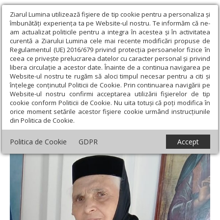
Ziarul Lumina utilizează fişiere de tip cookie pentru a personaliza și
îmbunătăți experiența ta pe Website-ul nostru. Te informăm că ne-
am actualizat politicile pentru a integra în acestea și în activitatea
curentă a Ziarului Lumina cele mai recente modificări propuse de
Regulamentul (UE) 2016/679 privind protecția persoanelor fizice în
ceea ce privește prelucrarea datelor cu caracter personal și privind
libera circulație a acestor date. Înainte de a continua navigarea pe
Website-ul nostru te rugăm să aloci timpul necesar pentru a citi și
Ziarul Lumina
›
Opinii
›
Repere și idei
›
Monahia Eufimia sau
înțelege conținutul Politicii de Cookie. Prin continuarea navigării pe
strădania drumului de la pomelnic spre sinaxar
Website-ul nostru confirmi acceptarea utilizării fişierelor de tip
cookie conform Politicii de Cookie. Nu uita totuși că poți modifica în
Monahia Eufimia sau strădania drumului
orice moment setările acestor fişiere cookie urmând instrucțiunile
din Politica de Cookie.
de la pomelnic spre sinaxar
Politica de Cookie
GDPR
Accept