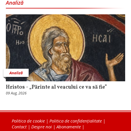
Analiză
Analiză
Hristos - „Părinte al veacului ce va să fie”
09 Aug, 2026
Politica de cookie
|
Politica de confidențialitate
|
Contact
|
Despre noi
|
Abonamente
|