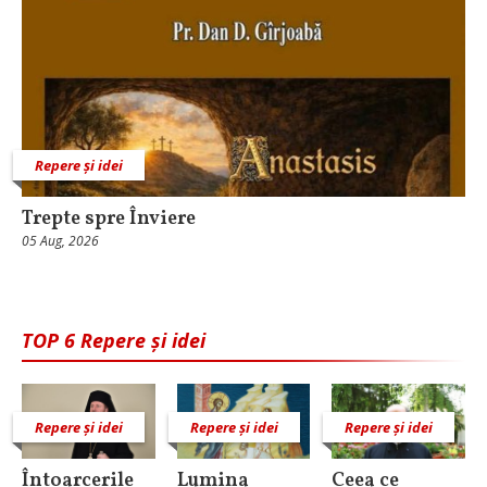
Repere și idei
Trepte spre Înviere
05 Aug, 2026
TOP 6 Repere și idei
Repere și idei
Repere și idei
Repere și idei
Întoarcerile
Lumina
Ceea ce