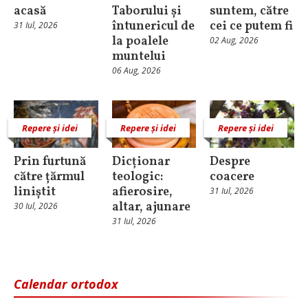
acasă
Taborului și
suntem, către
întunericul de
cei ce putem fi
31 Iul, 2026
la poalele
02 Aug, 2026
muntelui
06 Aug, 2026
Repere și idei
Repere și idei
Repere și idei
Prin furtună
Dicționar
Despre
către țărmul
teologic:
coacere
liniștit
afierosire,
31 Iul, 2026
altar, ajunare
30 Iul, 2026
31 Iul, 2026
Calendar ortodox