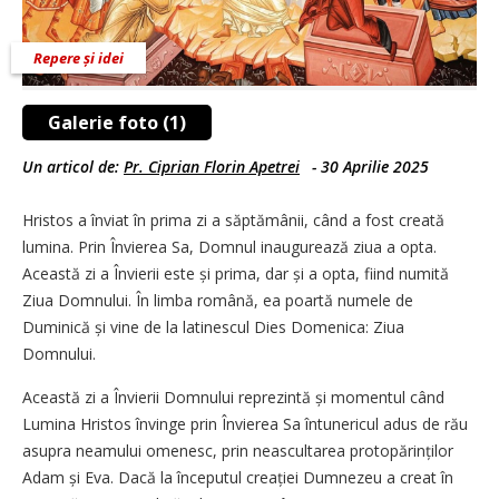
Repere și idei
Galerie foto (1)
Un articol de:
Pr. Ciprian Florin Apetrei
-
30 Aprilie 2025
Hristos a înviat în prima zi a săptămânii, când a fost creată
lumina. Prin Învierea Sa, Domnul inaugurează ziua a opta.
Această zi a Învierii este și prima, dar și a opta, fiind numită
Ziua Domnului. În limba română, ea poartă numele de
Duminică și vine de la latinescul Dies Domenica: Ziua
Domnului.
Această zi a Învierii Domnului reprezintă și momentul când
Lumina Hristos învinge prin Învierea Sa întunericul adus de rău
asupra neamului omenesc, prin neascultarea protopărinților
Adam și Eva. Dacă la începutul creației Dumnezeu a creat în