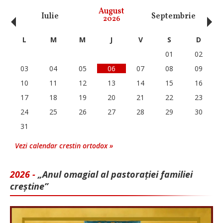
‹
›
August
Iulie
Septembrie
O
2026
L
M
M
J
V
S
D
01
02
03
04
05
06
07
08
09
10
11
12
13
14
15
16
17
18
19
20
21
22
23
24
25
26
27
28
29
30
31
Vezi calendar crestin ortodox »
2026 -
„Anul omagial al pastorației familiei
creștine”