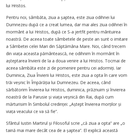
lui Hristos.
Pentru noi, sâmbăta, ziua a șap­tea, este ziua odihnei lui
Dumnezeu după ce a creat lumea, dar mai ales ziua odihnei în
mormânt a lui Hristos, după ce S-a jertfit pentru mântuirea
noastră. De aceea toate sâmbetele de peste an sunt o imitare
a Sâmbetei celei Mari din Săptămâna Mare. Noi, când trecem
din viața aceasta pământească, ne odihnim în mormânt în
așteptarea învierii de la a doua venire a lui Hristos. Tocmai de
aceea sâmbăta este zi de pomenire pentru cei adormiți. Iar
Duminica, Ziua Învierii lui Hristos, este ziua a opta în care vom
trăi veșnic în Împărăția lui Dumnezeu. De aceea, când
sărbătorim Învierea lui Hristos, duminica, prăznuim și învierea
noastră de la Parusie și viața veșnică din Rai, după cum
mărturisim în Simbolul credinței: „Aștept învierea morților și
viața veacului ce va să fie”.
Sfântul Iustin Martirul și Filosoful scrie „că ziua a opta” are „o
taină mai mare decât cea de a șaptea”. El explică această