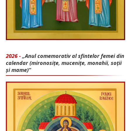
2026 -
„Anul comemorativ al sfintelor femei din
calendar (mironosițe, mu­cenițe, monahii, soții
și mame)”