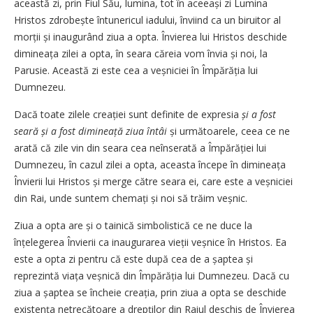
această zi, prin Fiul Său, lumina, tot în aceeași zi Lumina
Hristos zdrobește întunericul iadului, înviind ca un biruitor al
mor­ții și inaugurând ziua a opta. Învierea lui Hristos deschide
dimi­neața zilei a opta, în seara căreia vom învia și noi, la
Parusie. Această zi este cea a veșniciei în Împărăția lui
Dumnezeu.
Dacă toate zilele creației sunt definite de expresia
și a fost
seară și a fost dimineață ziua întâi
și următoarele, ceea ce ne
arată că zile vin din seara cea neînserată a Împărăției lui
Dumnezeu, în cazul zilei a opta, aceasta începe în dimineața
Învierii lui Hristos și merge către seara ei, care este a veșniciei
din Rai, unde suntem chemați și noi să trăim veșnic.
Ziua a opta are și o tainică simbolistică ce ne duce la
înțelegerea Învierii ca inaugurarea vieții veșnice în Hristos. Ea
este a opta zi pentru că este după cea de a șaptea și
reprezintă viața veșnică din Împărăția lui Dumnezeu. Dacă cu
ziua a șaptea se încheie creația, prin ziua a opta se deschide
existența netrecătoare a drepților din Raiul deschis de Învierea