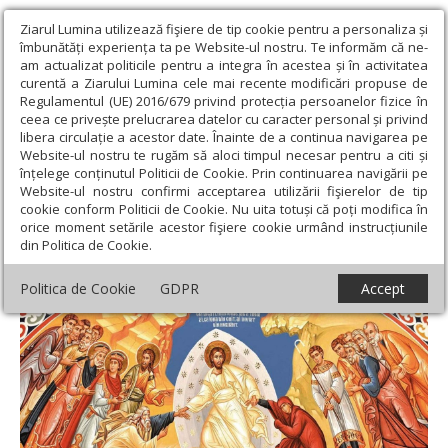
Ziarul Lumina utilizează fişiere de tip cookie pentru a personaliza și
îmbunătăți experiența ta pe Website-ul nostru. Te informăm că ne-
am actualizat politicile pentru a integra în acestea și în activitatea
curentă a Ziarului Lumina cele mai recente modificări propuse de
Regulamentul (UE) 2016/679 privind protecția persoanelor fizice în
ceea ce privește prelucrarea datelor cu caracter personal și privind
libera circulație a acestor date. Înainte de a continua navigarea pe
Website-ul nostru te rugăm să aloci timpul necesar pentru a citi și
Ziarul Lumina
›
Opinii
›
Repere și idei
›
Ziua a opta, timpul
înțelege conținutul Politicii de Cookie. Prin continuarea navigării pe
Învierii Domnului
Website-ul nostru confirmi acceptarea utilizării fişierelor de tip
cookie conform Politicii de Cookie. Nu uita totuși că poți modifica în
Ziua a opta, timpul Învierii Domnului
orice moment setările acestor fişiere cookie urmând instrucțiunile
din Politica de Cookie.
Politica de Cookie
GDPR
Accept