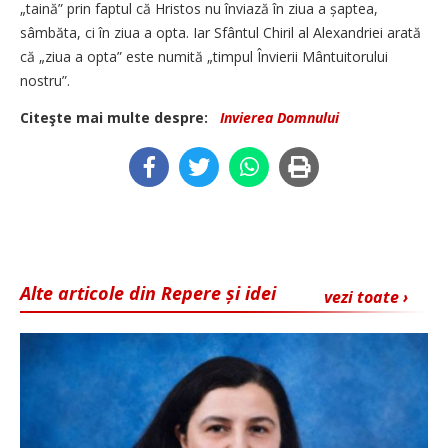
„taină” prin faptul că Hristos nu înviază în ziua a șaptea,
sâmbăta, ci în ziua a opta. Iar Sfântul Chiril al Alexandriei arată
că „ziua a opta” este numită „timpul Învierii Mântuitorului
nostru”.
Citeşte mai multe despre:
Invierea Domnului
Alte articole din Repere și idei
vezi toate ›