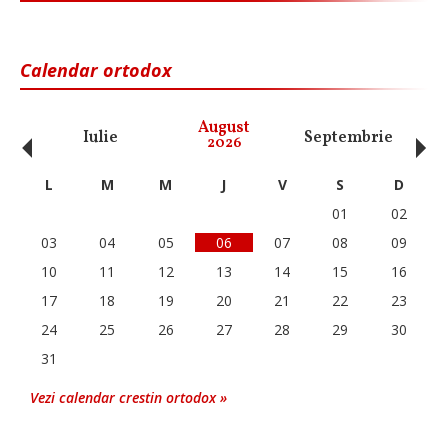
Calendar ortodox
‹
›
August
Iulie
Septembrie
O
2026
L
M
M
J
V
S
D
01
02
03
04
05
06
07
08
09
10
11
12
13
14
15
16
17
18
19
20
21
22
23
24
25
26
27
28
29
30
31
Vezi calendar crestin ortodox »