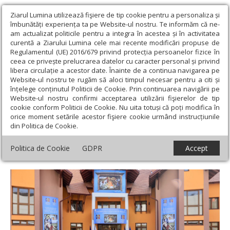
Ziarul Lumina utilizează fişiere de tip cookie pentru a personaliza și
îmbunătăți experiența ta pe Website-ul nostru. Te informăm că ne-
am actualizat politicile pentru a integra în acestea și în activitatea
curentă a Ziarului Lumina cele mai recente modificări propuse de
Regulamentul (UE) 2016/679 privind protecția persoanelor fizice în
ceea ce privește prelucrarea datelor cu caracter personal și privind
libera circulație a acestor date. Înainte de a continua navigarea pe
Website-ul nostru te rugăm să aloci timpul necesar pentru a citi și
Ziarul Lumina
›
Regionale
›
Transilvania
›
Aşezământ social-
înțelege conținutul Politicii de Cookie. Prin continuarea navigării pe
filantropic pentru vârstnici în Episcopia Maramureşului şi
Website-ul nostru confirmi acceptarea utilizării fişierelor de tip
Sătmarului
cookie conform Politicii de Cookie. Nu uita totuși că poți modifica în
orice moment setările acestor fişiere cookie urmând instrucțiunile
Aşezământ social-filantropic pentru
din Politica de Cookie.
vârstnici în Episcopia Maramureşului şi
Politica de Cookie
GDPR
Accept
Sătmarului