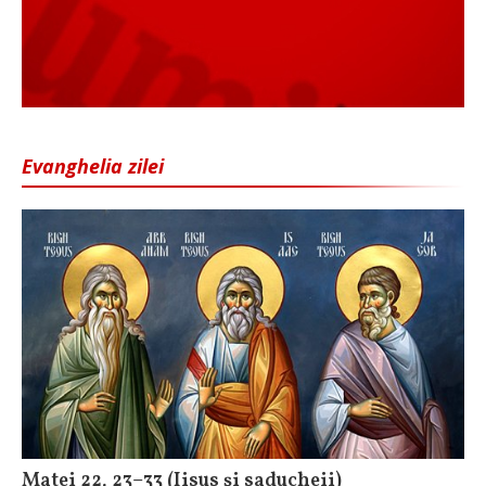
Evanghelia zilei
Matei 22, 23–33 (Iisus și saducheii)