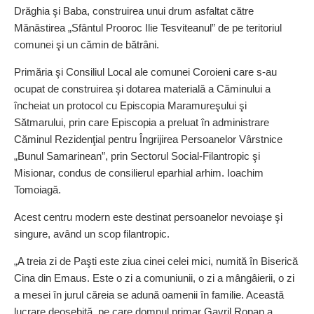
Drăghia şi Baba, construirea unui drum asfaltat către
Mănăstirea „Sfântul Prooroc Ilie Tesviteanul” de pe teritoriul
comunei şi un cămin de bătrâni.
Primăria şi Consiliul Local ale comunei Coroieni care s-au
ocupat de construirea şi dotarea materială a Căminului a
încheiat un protocol cu Episcopia Maramureşului şi
Sătmarului, prin care Episcopia a preluat în administrare
Căminul Rezidenţial pentru Îngrijirea Persoanelor Vârstnice
„Bunul Samarinean”, prin Sectorul Social-Filantropic şi
Misionar, condus de consilierul eparhial arhim. Ioachim
Tomoiagă.
Acest centru modern este destinat persoanelor nevoiaşe şi
singure, având un scop filantropic.
„A treia zi de Paşti este ziua cinei celei mici, numită în Biserică
Cina din Emaus. Este o zi a comuniunii, o zi a mângâierii, o zi
a mesei în jurul căreia se adună oamenii în familie. Această
lucrare deosebită, pe care domnul primar Gavril Ropan a