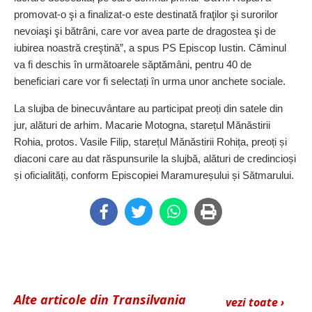
promovat-o şi a finalizat-o este destinată fraţilor şi surorilor
nevoiaşi şi bătrâni, care vor avea parte de dragostea şi de
iubirea noastră creştină”, a spus PS Episcop Iustin.
Căminul
va fi deschis în următoarele săptămâni, pentru 40 de
beneficiari care vor fi selectați în urma unor anchete sociale.
La slujba de binecuvântare au participat preoți din satele din
jur, alături de arhim. Macarie Motogna, starețul Mănăstirii
Rohia, protos. Vasile Filip, starețul Mănăstirii Rohița, preoți și
diaconi care au dat răspunsurile la slujbă, alături de credincioși
și oficialități, conform Episcopiei Maramureșului și Sătmarului.
Alte articole din Transilvania
vezi toate ›