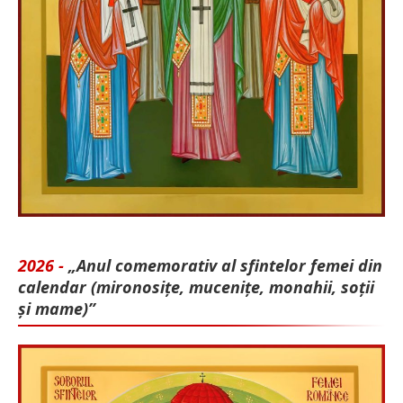
2026 -
„Anul comemorativ al sfintelor femei din
calendar (mironosițe, mu­cenițe, monahii, soții
și mame)”