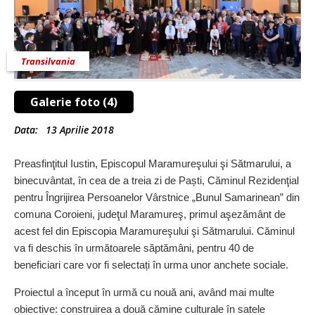
Transilvania
Galerie foto (4)
Data:
13 Aprilie 2018
Preasfinţitul Iustin, Episcopul Maramureşului şi Sătmarului, a
binecuvântat, în cea de a treia zi de Paști, Căminul Rezidenţial
pentru Îngrijirea Persoanelor Vârstnice „Bunul Samarinean” din
comuna Coroieni, judeţul Maramureş, primul aşezământ de
acest fel din Episcopia Maramureşului şi Sătmarului. Căminul
va fi deschis în următoarele săptămâni, pentru 40 de
beneficiari care vor fi selectați în urma unor anchete sociale.
Proiectul a început în urmă cu nouă ani, având mai multe
obiective: construirea a două cămine culturale în satele