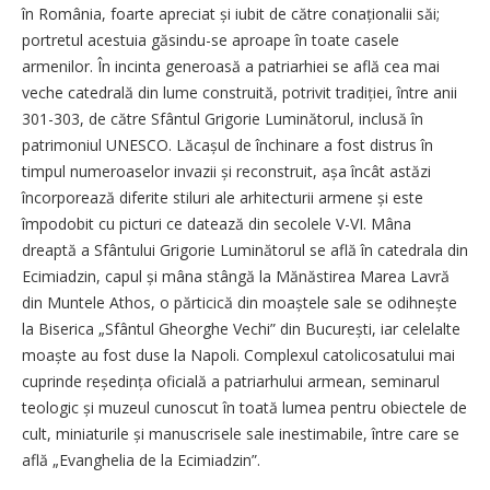
în România, foarte apreciat și iubit de către conaționalii săi;
portretul acestuia găsindu-se aproape în toate casele
armenilor. În incinta generoasă a patriarhiei se află cea mai
veche catedrală din lume construită, potrivit tradiției, între anii
301-303, de către Sfântul Grigorie Luminătorul, inclusă în
patrimoniul UNESCO. Lăcașul de închinare a fost distrus în
timpul numeroaselor invazii și reconstruit, așa încât astăzi
încorporează diferite stiluri ale arhitecturii armene și este
împodobit cu picturi ce datează din secolele V-VI. Mâna
dreaptă a Sfântului Grigorie Luminătorul se află în catedrala din
Ecimiadzin, capul și mâna stângă la Mănăstirea Marea Lavră
din Muntele Athos, o părticică din moaștele sale se odi­hnește
la Biserica „Sfântul Gheorghe Vechi” din București, iar celelalte
moaște au fost duse la Napoli. Complexul catolicosatului mai
cuprinde reședința oficială a patriarhului armean, seminarul
teologic și muzeul cunoscut în toată lumea pentru obiectele de
cult, miniaturile și manuscrisele sale inestimabile, între care se
află „Evanghelia de la Ecimiadzin”.