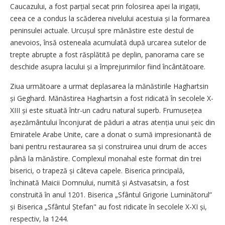
Caucazului, a fost parțial secat prin folosirea apei la irigații,
ceea ce a condus la scăderea nivelului acestuia și la formarea
peninsulei actuale. Urcușul spre mănăstire este destul de
anevoios, însă osteneala acumulată după urcarea sutelor de
trepte abrupte a fost răsplătită pe deplin, panorama care se
deschide asupra lacului și a împrejurimilor fiind încântătoare.
Ziua următoare a urmat deplasarea la mănăstirile Haghartsin
și Geghard. Mănăstirea Haghartsin a fost ridicată în secolele X-
XIII și este situată într-un cadru natural superb. Frumusețea
așezământului înconjurat de păduri a atras atenția unui șeic din
Emiratele Arabe Unite, care a donat o sumă impresionantă de
bani pentru restaurarea sa și construirea unui drum de acces
până la mănăstire. Complexul monahal este format din trei
biserici, o trapeză și câteva capele. Biserica principală,
închinată Maicii Domnului, numită și Astvasatsin, a fost
construită în anul 1201. Biserica „Sfântul Grigorie Luminătorul”
și Biserica „Sfântul Ștefan" au fost ridicate în secolele X-XI și,
respectiv, la 1244.