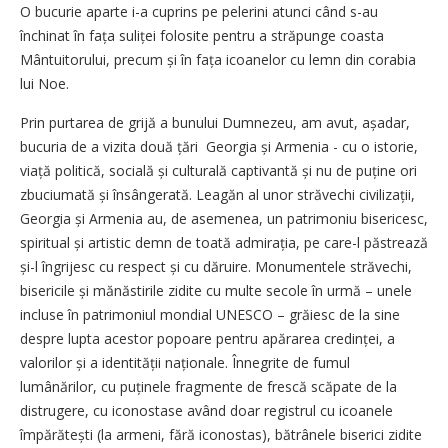
O bucurie aparte i-a cuprins pe pelerini atunci când s-au
închinat în fața suliței folosite pentru a străpunge coasta
Mântuitorului, precum și în fața icoanelor cu lemn din corabia
lui Noe.
Prin purtarea de grijă a bunului Dumnezeu, am avut, așadar,
bucuria de a vizita două țări Georgia și Armenia - cu o istorie,
viață politică, socială și culturală captivantă și nu de puține ori
zbuciumată și însângerată. Leagăn al unor străvechi civilizații,
Georgia și Armenia au, de asemenea, un patrimoniu bisericesc,
spiritual și artistic demn de toată admirația, pe care-l păstrează
și-l îngrijesc cu respect și cu dăruire. Monumentele străvechi,
bisericile și mănăstirile zidite cu multe secole în urmă – unele
incluse în patrimoniul mondial UNESCO – grăiesc de la sine
despre lupta acestor popoare pentru apărarea credinței, a
valorilor și a iden­tității naționale. Înnegrite de fumul
lumânărilor, cu puținele fragmente de frescă scăpate de la
distrugere, cu iconostase având doar registrul cu icoanele
împărătești (la armeni, fără iconostas), bătrânele biserici zidite