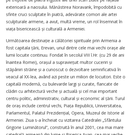
exterioară a naosului. Mănăstirea Noravank, împodobită cu
sfinte cruci sculptate în piatră, adevărate comori ale artei
sculpturale armene, a avut, multă vreme, un rol însemnat în
viața bisericească și culturală a Armeniei.
Următoarea destinație a călătoriei spirituale prin Armenia a
fost capitala țării, Erevan, unul dintre cele mai vechi orașe ale
lumii locuite continuu. Fondat în secolul VIII î.Hr. (cu 29 de ani
înaintea Romei), orașul a supra­viețuit multor cuceriri și
stăpâniri străine și a cunoscut o dezvoltare semnificativă în
veacul al XX-lea, având azi peste un milion de locuitori. Este o
capitală modernă, cu bulevarde largi și curate, flancate de
clădiri cu arhitectură veche și actuală și cel mai important
centru politic, administrativ, cultural și economic al țării. Turul
de oraș include centrul vechi, Piața Republicii, Universitatea,
Parlamentul, Palatul Prezidențial, Opera, Muzeul de Istorie al
Armeniei. Ziua s-a încheiat cu vizitarea Catedralei „Sfântului
Grigorie Luminătorul”, construită în anul 2001, cea mai mare
catedrală armeană din lume și Biserica Avan, cea mai veche