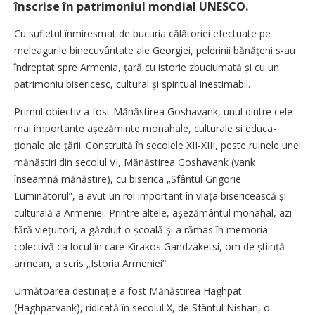
înscrise în patrimoniul mondial UNESCO.
Cu sufletul înmiresmat de bucuria călătoriei efectuate pe
meleagurile binecuvântate ale Georgiei, pelerinii bănățeni s-au
îndreptat spre Armenia, țară cu istorie zbuciumată și cu un
patrimoniu bisericesc, cultural și spiritual inestimabil.
Primul obiectiv a fost Mănăstirea Goshavank, unul dintre cele
mai importante așezăminte monahale, culturale și educa­
ționale ale țării. Construită în secolele XII-XIII, peste ruinele unei
mănăstiri din secolul VI, Mănăstirea Goshavank (vank
înseamnă mănăstire), cu biserica „Sfântul Grigorie
Luminătorul”, a avut un rol important în viața bisericească și
culturală a Armeniei. Printre altele, așeză­mântul monahal, azi
fără viețui­tori, a găzduit o școală și a rămas în memoria
colectivă ca locul în care Kirakos Gandzaketsi, om de știință
armean, a scris „Istoria Armeniei”.
Următoarea destinație a fost Mănăstirea Haghpat
(Haghpatvank), ridicată în secolul X, de Sfântul Nishan, o