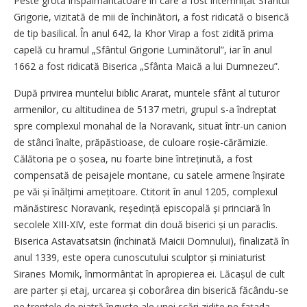
Peste grota înspăimântătoare în care a fost întemnițat Sfântul
Grigorie, vizitată de mii de închinători, a fost ridicată o biserică
de tip basilical. În anul 642, la Khor Virap a fost zidită prima
capelă cu hramul „Sfântul Grigorie Luminătorul”, iar în anul
1662 a fost ridicată Biserica „Sfânta Maică a lui Dumnezeu”.
După privirea muntelui biblic Ararat, muntele sfânt al tuturor
armenilor, cu altitudinea de 5137 metri, grupul s-a îndreptat
spre complexul monahal de la Noravank, situat într-un canion
de stânci înalte, prăpăstioase, de culoare roșie-cărămizie.
Călătoria pe o șosea, nu foarte bine întreținută, a fost
compensată de peisajele montane, cu satele armene înșirate
pe văi și înălțimi amețitoare. Ctitorit în anul 1205, complexul
mănăstiresc Noravank, reședință episcopală și princiară în
secolele XIII-XIV, este format din două biserici și un paraclis.
Biserica Astavatsatsin (închinată Maicii Domnului), finalizată în
anul 1339, este opera cunoscutului sculptor și miniaturist
Siranes Momik, înmormântat în apropierea ei. Lăcașul de cult
are parter și etaj, urcarea și coborârea din biserică făcându-se
pe treptele de piatră înguste ale unei scări zidite pe fațada