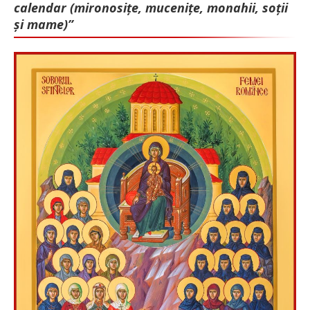
calendar (mironosițe, mu­cenițe, monahii, soții
și mame)”