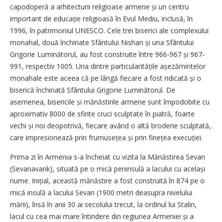
capodoperă a arhitecturii religioase armene și un centru
important de educație religioasă în Evul Mediu, inclusă, în
1996, în patrimoniul UNESCO. Cele trei biserici ale complexului
monahal, două închinate Sfântului Nishan și una Sfântului
Grigorie Luminătorul, au fost construite între 966-967 și 967-
991, respectiv 1005. Una dintre parti­cularitățile așeză­min­telor
monahale este aceea că pe lângă fiecare a fost ridicată și o
biserică închinată Sfântului Grigorie Luminătorul. De
asemenea, bisericile și mănăstirile armene sunt împodobite cu
aproximativ 8000 de sfinte cruci sculptate în piatră, foarte
vechi și noi deopotrivă, fiecare având o altă broderie sculptată,
care impresionează prin frumusețea și prin finețea execuției.
Prima zi în Armenia s-a încheiat cu vizita la Mănăstirea Sevan
(Sevanavank), situată pe o mică peninsulă a lacului cu același
nume. Inițial, această mănăstire a fost construită în 874 pe o
mică insulă a lacului Sevan (1900 metri deasupra nivelului
mării), însă în anii 30 ai secolului trecut, la ordinul lui Stalin,
lacul cu cea mai mare întindere din regiunea Armeniei și a