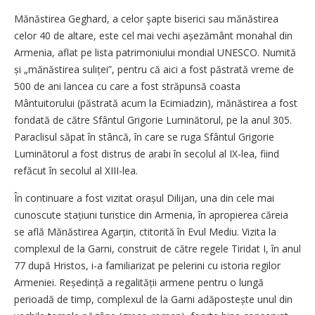
Mănăstirea Geghard, a celor şapte biserici sau mănăstirea
celor 40 de altare, este cel mai vechi așezământ monahal din
Armenia, aflat pe lista patrimoniului mondial UNESCO. Numită
și „mănăstirea suliței”, pentru că aici a fost păstrată vreme de
500 de ani lancea cu care a fost străpunsă coasta
Mântuitorului (păstrată acum la Ecimiadzin), mănăstirea a fost
fondată de către Sfântul Grigorie Luminătorul, pe la anul 305.
Paraclisul săpat în stâncă, în care se ruga Sfântul Grigorie
Luminătorul a fost distrus de arabi în secolul al IX-lea, fiind
refăcut în secolul al XIII-lea.
În continuare a fost vizitat orașul Dilijan, una din cele mai
cunoscute stațiuni turistice din Armenia, în apropierea căreia
se află Mănăstirea Agarțin, ctitorită în Evul Mediu. Vizita la
complexul de la Garni, construit de către regele Tiridat I, în anul
77 după Hristos, i-a familiarizat pe pelerini cu istoria regilor
Armeniei. Reședință a regalității armene pentru o lungă
perioadă de timp, complexul de la Garni adăpos­tește unul din