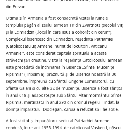
din Erevan.
Ultima zi în Armenia a fost consacrată vizitei la ruinele
templului păgân al zeului armean Tir din Zvartnots (secolul VII)
și la Ecimiadzin („locul în care Iisus a coborât din ceruri”).
Complexul bisericesc din Ecimiadzin, re­ședința Patriarhiei
(Catolicosatului) Armene, numit de locuitori „Vaticanul
Armeniei”, este considerat capitala spirituală a acestei
străvechi țări creștine. Vizita la reședința Catolicosului armean
este precedată de închinarea în Biserica „Sfintei Muce­nițe
Ripsimia” (Hripsimia), prăznuită și de Biserica noastră la 30
septembrie, împreună cu Sfântul Grigorie Luminătorul, cu
Sfânta Gaiani și cu alte 32 de mucenițe. Biserica a fost sfințită
în anul 618 și adăpostește sub Sfântul Altar mormântul Sfintei
Ripsimia, martirizată în anul 290 din ordinul regelui Tiridat, la
dorința împăratului Dio­clețian, căruia a refuzat să-i fie soție.
A fost vizitat și impunătorul sediu al Patriarhiei Armene
condusă, între anii 1955-1994, de catolicosul Vasken I, născut