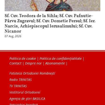
Sf. Cuv. Teodora de la Sihla; Sf. Cuv. Pafnutie-
Pârvu Zugravul; Sf. Cuv. Dometie Persul; Sf. Ier.
Narcis, Arhiepiscopul Ierusalimului; Sf. Cuv.
Nicanor
07 Aug, 2026
Politica de cookie
|
Politica de confidențialitate
|
Contact
|
Despre noi
|
Abonamente
|
Fototeca Ortodoxiei Românești
Radio TRINITAS
TV TRINITAS
Vestitorul Ortodoxiei
Agenţia de ştiri BASILICA
Patriarhia Română