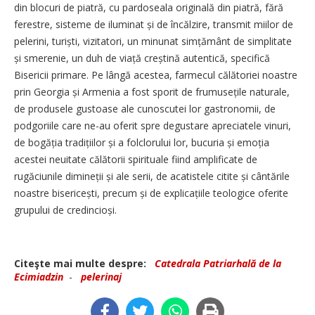
din blocuri de piatră, cu pardoseala originală din piatră, fără
ferestre, sisteme de iluminat și de încălzire, transmit miilor de
pelerini, turiști, vizitatori, un minunat simțământ de simplitate
și smerenie, un duh de viață creștină autentică, specifică
Bisericii primare. Pe lângă acestea, farmecul călătoriei noastre
prin Georgia și Armenia a fost sporit de frumusețile naturale,
de produsele gustoase ale cunoscutei lor gastronomii, de
podgoriile care ne-au oferit spre degustare apreciatele vinuri,
de bogăția tradițiilor și a folclorului lor, bucuria și emoția
acestei neuitate călătorii spirituale fiind amplificate de
rugăciunile dimineții și ale serii, de acatistele citite și cântările
noastre bisericești, precum și de explicațiile teologice oferite
grupului de credincioși.
Citeşte mai multe despre:
Catedrala Patriarhală de la
Ecimiadzin
-
pelerinaj