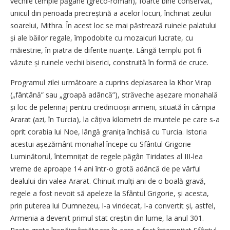
vechile temple păgâne (greco-roman), foarte bine conservat,
unicul din perioada precreștină a acelor locuri, închinat zeului
soarelui, Mithra. În acest loc se mai păstrează ruinele palatului
și ale băilor regale, împodobite cu mozaicuri lucrate, cu
măiestrie, în piatra de diferite nuanțe. Lângă templu pot fi
văzute și ruinele vechii biserici, construită în formă de cruce.
Programul zilei următoare a cuprins deplasarea la Khor Virap
(„fântână” sau „groapă adâncă”), străveche așezare monahală
și loc de pelerinaj pentru credin­cioșii armeni, situată în câmpia
Ararat (azi, în Turcia), la câțiva kilometri de muntele pe care s-a
oprit corabia lui Noe, lângă granița închisă cu Turcia. Istoria
acestui așezământ monahal începe cu Sfântul Grigorie
Luminătorul, întemnițat de regele păgân Tiridates al III-lea
vreme de aproape 14 ani într-o grotă adâncă de pe vârful
dealului din valea Ararat. Chinuit mulți ani de o boală gravă,
regele a fost nevoit să apeleze la Sfântul Grigorie, și acesta,
prin puterea lui Dumnezeu, l-a vindecat, l-a convertit și, astfel,
Armenia a devenit primul stat creștin din lume, la anul 301.