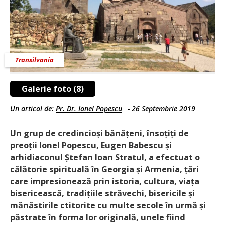
Transilvania
Galerie foto (8)
Un articol de:
Pr. Dr. Ionel Popescu
-
26 Septembrie 2019
Un grup de credincioși bănățeni, însoțiți de
preoții Ionel Popescu, Eugen Babescu și
arhidiaconul Ștefan Ioan Stratul, a efectuat o
călătorie spirituală în Georgia și Armenia, țări
care impresionează prin istoria, cultura, viața
bisericească, tradițiile străvechi, bisericile și
mănăstirile ctitorite cu multe secole în urmă și
păstrate în forma lor originală, unele fiind