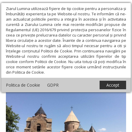
Ziarul Lumina utilizează fişiere de tip cookie pentru a personaliza și
îmbunătăți experiența ta pe Website-ul nostru. Te informăm că ne-
am actualizat politicile pentru a integra în acestea și în activitatea
curentă a Ziarului Lumina cele mai recente modificări propuse de
Regulamentul (UE) 2016/679 privind protecția persoanelor fizice în
ceea ce privește prelucrarea datelor cu caracter personal și privind
libera circulație a acestor date. Înainte de a continua navigarea pe
Website-ul nostru te rugăm să aloci timpul necesar pentru a citi și
Ziarul Lumina
›
Regionale
›
Transilvania
›
Credincioși bănățeni,
înțelege conținutul Politicii de Cookie. Prin continuarea navigării pe
pelerini în Georgia și Armenia (II)
Website-ul nostru confirmi acceptarea utilizării fişierelor de tip
cookie conform Politicii de Cookie. Nu uita totuși că poți modifica în
Credincioși bănățeni, pelerini în Georgia și
orice moment setările acestor fişiere cookie urmând instrucțiunile
din Politica de Cookie.
Armenia (II)
Politica de Cookie
GDPR
Accept