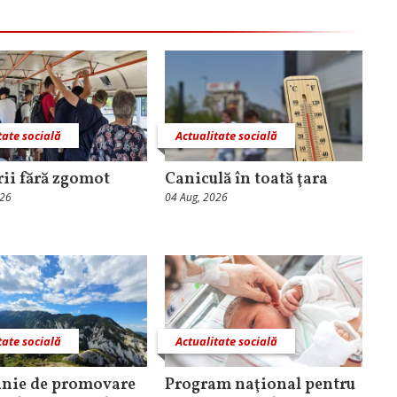
tate socială
Actualitate socială
rii fără zgomot
Caniculă în toată ţara
026
04 Aug, 2026
tate socială
Actualitate socială
nie de promovare
Program naţional pentru