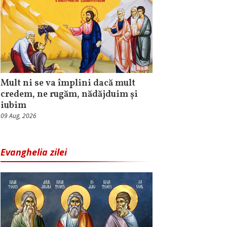
Mult ni se va împlini dacă mult
credem, ne rugăm, nădăjduim și
iubim
09 Aug, 2026
Evanghelia zilei