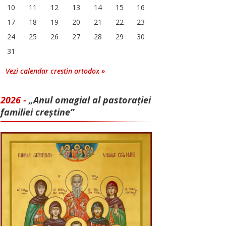
10
11
12
13
14
15
16
17
18
19
20
21
22
23
24
25
26
27
28
29
30
31
Vezi calendar crestin ortodox »
2026 -
„Anul omagial al pastorației
familiei creștine”