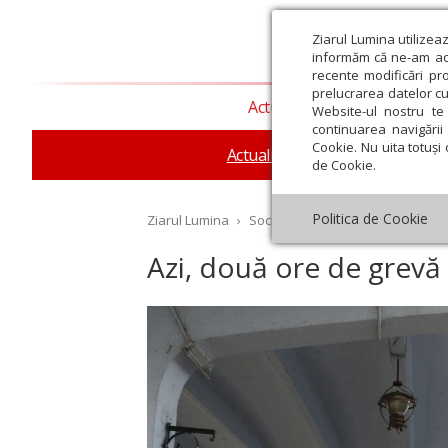
Ziarul Lumina utilizea
informăm că ne-am actu
recente modificări pr
prelucrarea datelor cu
Actualitate religioasă
T
Website-ul nostru te 
continuarea navigării 
Cookie. Nu uita totuși 
Actualitate socială
Sănăta
de Cookie.
Politica de Cookie
Ziarul Lumina
›
Societate
›
Actualitate socială
›
Azi, două ore de grevă
st
Septembrie
Octombrie
Noiembrie
Decembrie
Ianuar