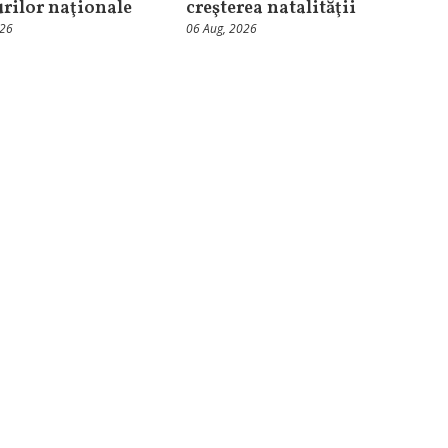
urilor naţionale
creşterea natalităţii
026
06 Aug, 2026