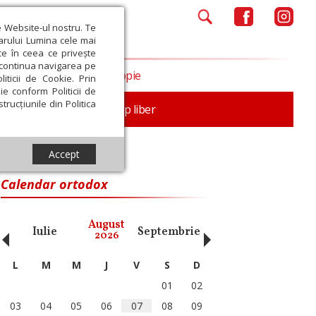
e Website-ul nostru. Te
iarului Lumina cele mai
ce în ceea ce privește
a continua navigarea pe
Opinii
Filantropie
iticii de Cookie. Prin
ie conform Politicii de
trucțiunile din Politica
nță
Familie
Timp liber
Accept
Calendar ortodox
‹
›
August
Iulie
Septembrie
Octombrie
Noiembri
2026
L
M
M
J
V
S
D
01
02
03
04
05
06
07
08
09