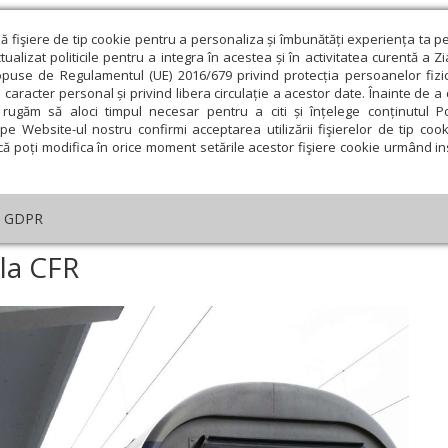
ză fişiere de tip cookie pentru a personaliza și îmbunătăți experiența ta p
alizat politicile pentru a integra în acestea și în activitatea curentă a Z
opuse de Regulamentul (UE) 2016/679 privind protecția persoanelor fizi
 caracter personal și privind libera circulație a acestor date. Înainte de 
eologie și spiritualitate
Educaţie și Cultură
Societate
rugăm să aloci timpul necesar pentru a citi și înțelege conținutul Pol
pe Website-ul nostru confirmi acceptarea utilizării fişierelor de tip cook
că poți modifica în orice moment setările acestor fişiere cookie urmând ins
te
Analiză
Reportaj
Psihologie
Religie și știi
GDPR
Azi, două ore de grevă la CFR
 la CFR
ie
Februarie
Martie
Aprilie
Mai
Iunie