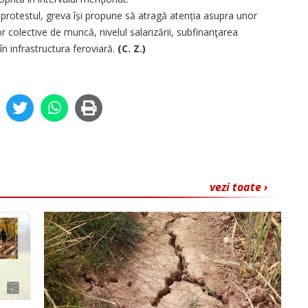
e protestul, greva își propune să atragă atenția asupra unor
r colective de muncă, nivelul salarizării, subfinanţarea
în infra­structura feroviară.
(C. Z.)
vezi toate ›