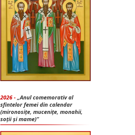
2026 -
„Anul comemorativ al
sfintelor femei din calendar
(mironosițe, mu­cenițe, monahii,
soții și mame)”