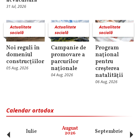
acvacultură
31 Iul, 2026
Actualitate
Actualitate
Actualitate
socială
socială
socială
Noi reguli în
Campanie de
Program
domeniul
promovare a
naţional
construcţiilor
parcurilor
pentru
naţionale
creşterea
05 Aug, 2026
natalităţii
04 Aug, 2026
06 Aug, 2026
Calendar ortodox
‹
›
August
Iulie
Septembrie
O
2026