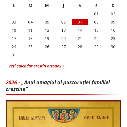
L
M
M
J
V
S
D
01
02
03
04
05
06
07
08
09
10
11
12
13
14
15
16
17
18
19
20
21
22
23
24
25
26
27
28
29
30
31
Vezi calendar crestin ortodox »
2026 -
„Anul omagial al pastorației familiei
creștine”