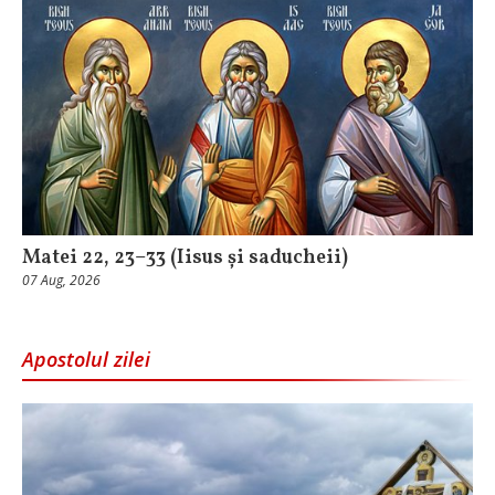
Matei 22, 23–33 (Iisus și saducheii)
07 Aug, 2026
Apostolul zilei