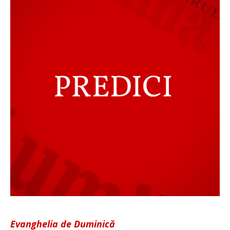
Evanghelia de Duminică