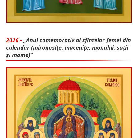
2026 -
„Anul comemorativ al sfintelor femei din
calendar (mironosițe, mu­cenițe, monahii, soții
și mame)”