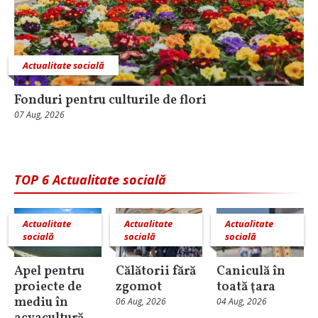
Actualitate socială
Fonduri pentru culturile de flori
07 Aug, 2026
TOP 6 Actualitate socială
Actualitate
Actualitate
Actualitate
socială
socială
socială
Apel pentru
Călătorii fără
Caniculă în
proiecte de
zgomot
toată ţara
mediu în
06 Aug, 2026
04 Aug, 2026