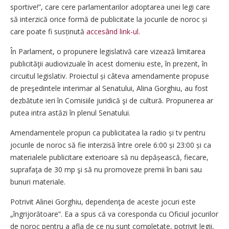
sportive!”, care cere parlamentarilor adoptarea unei legi care
să interzică orice formă de publicitate la jocurile de noroc și
care poate fi susținută
accesând link-ul.
În Parlament, o propunere legislativă care vizează limitarea
publicităţii audiovizuale în acest domeniu este, în prezent, în
circuitul legislativ. Proiectul și câteva amendamente propuse
de preşedintele interimar al Senatului, Alina Gorghiu, au fost
dezbătute ieri în Comisiile juridică şi de cultură. Propunerea ar
putea intra astăzi în plenul Senatului.
Amendamentele propun ca publicitatea la radio și tv pentru
jocurile de noroc să fie interzisă între orele 6:00 și 23:00 și ca
materialele publicitare exterioare să nu depă­șească, fiecare,
suprafaţa de 30 mp şi să nu promoveze premii în bani sau
bunuri materiale.
Potrivit Alinei Gorghiu, dependenţa de aceste jocuri este
„îngrijorătoare”. Ea a spus că va coresponda cu Oficiul jocurilor
de noroc pentru a afla de ce nu sunt completate, potrivit legii,