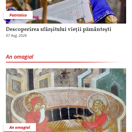
Patristica
Descoperirea sfârșitului vieții pământești
07 Aug, 2026
An omagial
An omagial