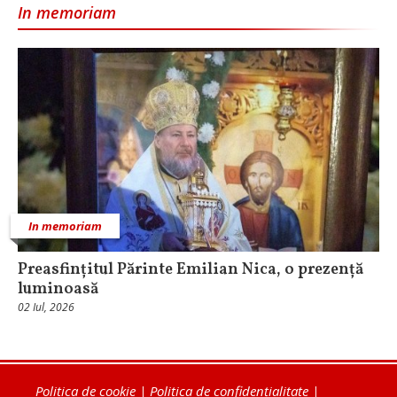
In memoriam
In memoriam
Preasfințitul Părinte Emilian Nica, o prezență
luminoasă
02 Iul, 2026
Politica de cookie
|
Politica de confidențialitate
|