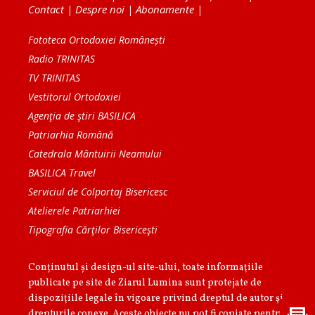
Contact
|
Despre noi
|
Abonamente
|
Fototeca Ortodoxiei Românești
Radio TRINITAS
TV TRINITAS
Vestitorul Ortodoxiei
Agenţia de ştiri BASILICA
Patriarhia Română
Catedrala Mântuirii Neamului
BASILICA Travel
Serviciul de Colportaj Bisericesc
Atelierele Patriarhiei
Tipografia Cărţilor Bisericeşti
Conținutul și design-ul site-ului, toate informaţiile
publicate pe site de Ziarul Lumina sunt protejate de
dispoziţiile legale în vigoare privind dreptul de autor şi
drepturile conexe. Aceste obiecte nu pot fi copiate pentru