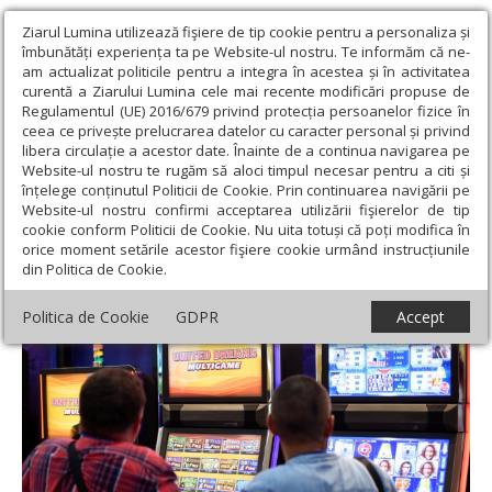
Ziarul Lumina utilizează fişiere de tip cookie pentru a personaliza și
îmbunătăți experiența ta pe Website-ul nostru. Te informăm că ne-
am actualizat politicile pentru a integra în acestea și în activitatea
curentă a Ziarului Lumina cele mai recente modificări propuse de
Regulamentul (UE) 2016/679 privind protecția persoanelor fizice în
ceea ce privește prelucrarea datelor cu caracter personal și privind
libera circulație a acestor date. Înainte de a continua navigarea pe
Website-ul nostru te rugăm să aloci timpul necesar pentru a citi și
Ziarul Lumina
›
Societate
›
Actualitate socială
›
Campanie
înțelege conținutul Politicii de Cookie. Prin continuarea navigării pe
pentru interzicerea reclamelor la jocurile de noroc
Website-ul nostru confirmi acceptarea utilizării fişierelor de tip
cookie conform Politicii de Cookie. Nu uita totuși că poți modifica în
Campanie pentru interzicerea reclamelor
orice moment setările acestor fişiere cookie urmând instrucțiunile
din Politica de Cookie.
la jocurile de noroc
Politica de Cookie
GDPR
Accept