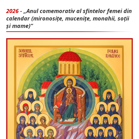
2026 -
„Anul comemorativ al sfintelor femei din
calendar (mironosițe, mu­cenițe, monahii, soții
și mame)”