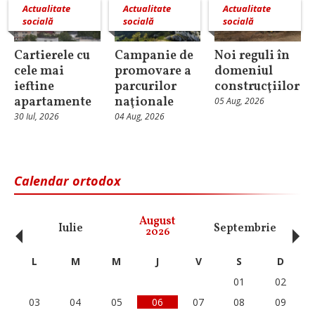
Actualitate
Actualitate
Actualitate
socială
socială
socială
Cartierele cu
Campanie de
Noi reguli în
cele mai
promovare a
domeniul
ieftine
parcurilor
construcţiilor
apartamente
naţionale
05 Aug, 2026
30 Iul, 2026
04 Aug, 2026
Calendar ortodox
‹
›
August
Iulie
Septembrie
O
2026
L
M
M
J
V
S
D
01
02
03
04
05
06
07
08
09