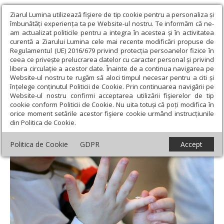
Ziarul Lumina utilizează fişiere de tip cookie pentru a personaliza și
îmbunătăți experiența ta pe Website-ul nostru. Te informăm că ne-
am actualizat politicile pentru a integra în acestea și în activitatea
curentă a Ziarului Lumina cele mai recente modificări propuse de
Regulamentul (UE) 2016/679 privind protecția persoanelor fizice în
ceea ce privește prelucrarea datelor cu caracter personal și privind
libera circulație a acestor date. Înainte de a continua navigarea pe
Website-ul nostru te rugăm să aloci timpul necesar pentru a citi și
Ziarul Lumina
›
Societate
›
Actualitate socială
›
Copii care
înțelege conținutul Politicii de Cookie. Prin continuarea navigării pe
așteaptă o familie de adopție
Website-ul nostru confirmi acceptarea utilizării fişierelor de tip
cookie conform Politicii de Cookie. Nu uita totuși că poți modifica în
Copii care așteaptă o familie de adopție
orice moment setările acestor fişiere cookie urmând instrucțiunile
din Politica de Cookie.
Politica de Cookie
GDPR
Accept