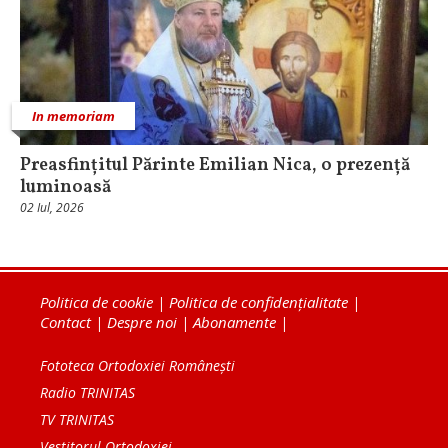
In memoriam
Preasfințitul Părinte Emilian Nica, o prezență
luminoasă
02 Iul, 2026
Politica de cookie
|
Politica de confidențialitate
|
Contact
|
Despre noi
|
Abonamente
|
Fototeca Ortodoxiei Românești
Radio TRINITAS
TV TRINITAS
Vestitorul Ortodoxiei