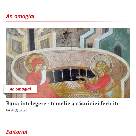
An omagial
An omagial
Buna înțelegere - temelie a căsniciei fericite
04 Aug, 2026
Editorial