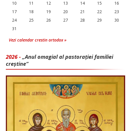
10
11
12
13
14
15
16
17
18
19
20
21
22
23
24
25
26
27
28
29
30
31
Vezi calendar crestin ortodox »
2026 -
„Anul omagial al pastorației familiei
creștine”