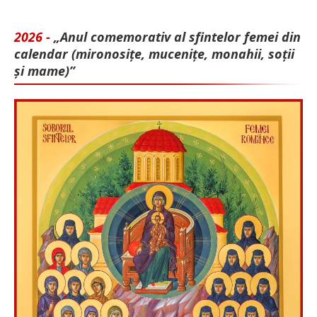
2026 -
„Anul comemorativ al sfintelor femei din
calendar (mironosițe, mu­cenițe, monahii, soții
și mame)”