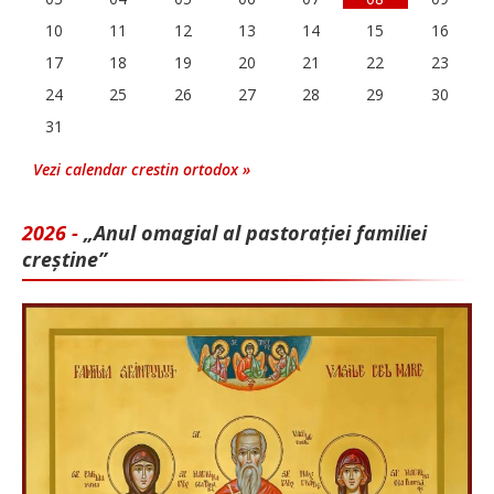
10
11
12
13
14
15
16
17
18
19
20
21
22
23
24
25
26
27
28
29
30
31
Vezi calendar crestin ortodox »
2026 -
„Anul omagial al pastorației familiei
creștine”