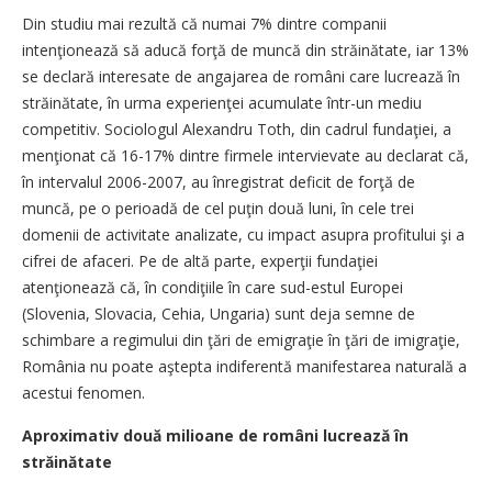
Din studiu mai rezultă că numai 7% dintre companii
intenţionează să aducă forţă de muncă din străinătate, iar 13%
se declară interesate de angajarea de români care lucrează în
străinătate, în urma experienţei acumulate într-un mediu
competitiv. Sociologul Alexandru Toth, din cadrul fundaţiei, a
menţionat că 16-17% dintre firmele intervievate au declarat că,
în intervalul 2006-2007, au înregistrat deficit de forţă de
muncă, pe o perioadă de cel puţin două luni, în cele trei
domenii de activitate analizate, cu impact asupra profitului şi a
cifrei de afaceri. Pe de altă parte, experţii fundaţiei
atenţionează că, în condiţiile în care sud-estul Europei
(Slovenia, Slovacia, Cehia, Ungaria) sunt deja semne de
schimbare a regimului din ţări de emigraţie în ţări de imigraţie,
România nu poate aştepta indiferentă manifestarea naturală a
acestui fenomen.
Aproximativ două milioane de români lucrează în
străinătate