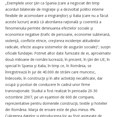
„Exemplele unor ţări ca Spania (care a negociat din timp
acorduri bilaterale de migraţie şi a dezvoltat politici interne
flexibile de acomodare a imigranţilor) şi Italia (care nu a făcut
aceste lucruri) arată că abordarea raţională şi coerentă a
fenomenului permite diminuarea efectelor sociale şi
economice negative (trafic de persoane, economie subterană,
violenţă, conflicte etnice, creşterea incidenţei atitudinilor
radicale, efecte asupra sistemelor de asigurări sociale)“, susţin
oficialii fundaţiei. Potrivit altor date furnizate de ei, aproximativ
două milioane de români lucrează, în prezent, în ţări din UE, în
special în Spania şi Italia, în timp ce, în România, se
înregistrează în jur de 40.000 de străini care muncesc,
îndeosebi, în construcţii şi în alte activităţi necalificate, dar
ocupă şi posturi de conducere în cadrul unor firme
transnaţionale. Studiul a fost realizat în perioada 20-30
octombrie 2007, pe un eşantion de 600 de companii,
reprezentative pentru domeniile construcţii, textile şi hotelier
din România. Marja de eroare este de plus-minus 4%.
Culegerea datelor şi introducerea lor au fost asigurate de