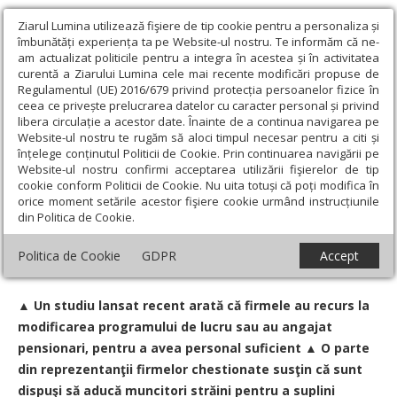
Ziarul Lumina utilizează fişiere de tip cookie pentru a personaliza și
îmbunătăți experiența ta pe Website-ul nostru. Te informăm că ne-
am actualizat politicile pentru a integra în acestea și în activitatea
curentă a Ziarului Lumina cele mai recente modificări propuse de
Regulamentul (UE) 2016/679 privind protecția persoanelor fizice în
ceea ce privește prelucrarea datelor cu caracter personal și privind
libera circulație a acestor date. Înainte de a continua navigarea pe
Website-ul nostru te rugăm să aloci timpul necesar pentru a citi și
Ziarul Lumina
›
Societate
›
Actualitate socială
›
Criza forţei de
înțelege conținutul Politicii de Cookie. Prin continuarea navigării pe
muncă mobilizează companiile din România
Website-ul nostru confirmi acceptarea utilizării fişierelor de tip
cookie conform Politicii de Cookie. Nu uita totuși că poți modifica în
Criza forţei de muncă mobilizează
orice moment setările acestor fişiere cookie urmând instrucțiunile
din Politica de Cookie.
companiile din România
Politica de Cookie
GDPR
Accept
Data:
29 Noiembrie 2007
▲ Un studiu lansat recent arată că firmele au recurs la
modificarea programului de lucru sau au angajat
pensionari, pentru a avea personal suficient ▲ O parte
din reprezentanţii firmelor chestionate susţin că sunt
dispuşi să aducă muncitori străini pentru a suplini