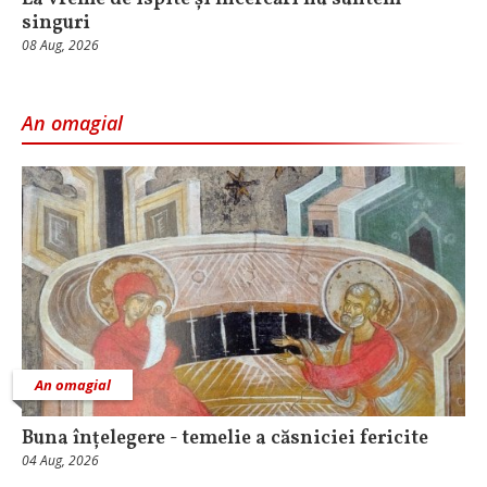
singuri
08 Aug, 2026
An omagial
An omagial
Buna înțelegere - temelie a căsniciei fericite
04 Aug, 2026