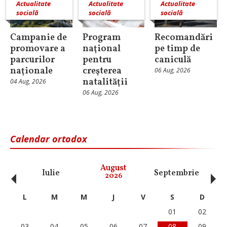
Actualitate
Actualitate
Actualitate
socială
socială
socială
Campanie de
Program
Recomandări
promovare a
naţional
pe timp de
parcurilor
pentru
caniculă
naţionale
creşterea
06 Aug, 2026
natalităţii
04 Aug, 2026
06 Aug, 2026
Calendar ortodox
‹
›
August
Iulie
Septembrie
O
2026
L
M
M
J
V
S
D
01
02
03
04
05
06
07
08
09