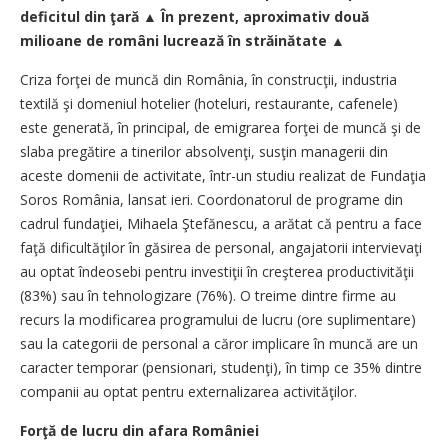
deficitul din ţară ▲ În prezent, aproximativ două
milioane de români lucrează în străinătate ▲
Criza forţei de muncă din România, în construcţii, industria
textilă şi domeniul hotelier (hoteluri, restaurante, cafenele)
este generată, în principal, de emigrarea forţei de muncă şi de
slaba pregătire a tinerilor absolvenţi, susţin managerii din
aceste domenii de activitate, într-un studiu realizat de Fundaţia
Soros România, lansat ieri. Coordonatorul de programe din
cadrul fundaţiei, Mihaela Ştefănescu, a arătat că pentru a face
faţă dificultăţilor în găsirea de personal, angajatorii intervievaţi
au optat îndeosebi pentru investiţii în creşterea productivităţii
(83%) sau în tehnologizare (76%). O treime dintre firme au
recurs la modificarea programului de lucru (ore suplimentare)
sau la categorii de personal a căror implicare în muncă are un
caracter temporar (pensionari, studenţi), în timp ce 35% dintre
companii au optat pentru externalizarea activităţilor.
Forţă de lucru din afara României