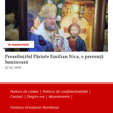
In memoriam
Preasfințitul Părinte Emilian Nica, o prezență
luminoasă
02 Iul, 2026
Politica de cookie
|
Politica de confidențialitate
|
Contact
|
Despre noi
|
Abonamente
|
Fototeca Ortodoxiei Românești