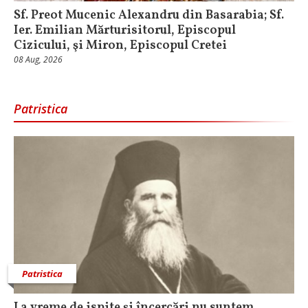
Sf. Preot Mucenic Alexandru din Basarabia; Sf.
Ier. Emilian Mărturisitorul, Episcopul
Cizicului, şi Miron, Episcopul Cretei
08 Aug, 2026
Patristica
Patristica
La vreme de ispite și încercări nu suntem