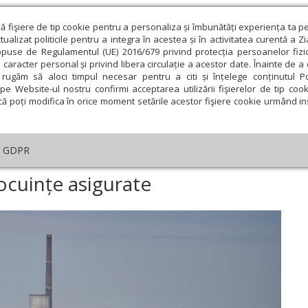
ză fişiere de tip cookie pentru a personaliza și îmbunătăți experiența ta p
alizat politicile pentru a integra în acestea și în activitatea curentă a Z
opuse de Regulamentul (UE) 2016/679 privind protecția persoanelor fizi
 caracter personal și privind libera circulație a acestor date. Înainte de 
eologie și spiritualitate
Educaţie și Cultură
Societate
rugăm să aloci timpul necesar pentru a citi și înțelege conținutul Pol
pe Website-ul nostru confirmi acceptarea utilizării fişierelor de tip cook
că poți modifica în orice moment setările acestor fişiere cookie urmând ins
te
Analiză
Reportaj
Psihologie
Religie și știi
GDPR
Peste 2,3 milioane de locuințe asigurate
ocuințe asigurate
ie
Februarie
Martie
Aprilie
Mai
Iunie