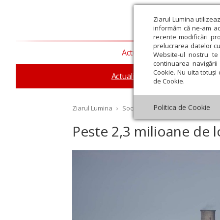
Ziarul Lumina utilizea
informăm că ne-am actu
recente modificări pr
prelucrarea datelor cu
Actualitate religioasă
T
Website-ul nostru te 
continuarea navigării 
Cookie. Nu uita totuși 
Actualitate socială
Sănăta
de Cookie.
Politica de Cookie
Ziarul Lumina
›
Societate
›
Actualitate socială
›
Peste 2,3 milioane de l
st
Septembrie
Octombrie
Noiembrie
Decembrie
Ianuar