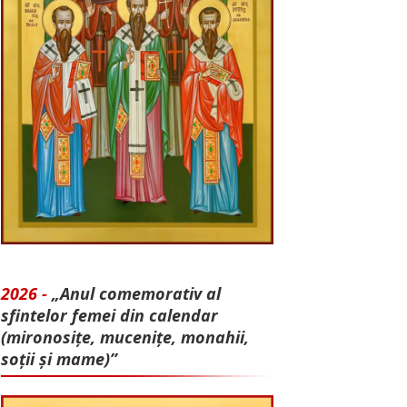
2026 -
„Anul comemorativ al
sfintelor femei din calendar
(mironosițe, mu­cenițe, monahii,
soții și mame)”