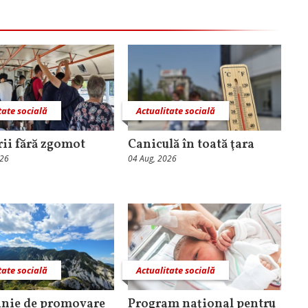
tate socială
Actualitate socială
rii fără zgomot
Caniculă în toată ţara
026
04 Aug, 2026
tate socială
Actualitate socială
nie de promovare
Program naţional pentru