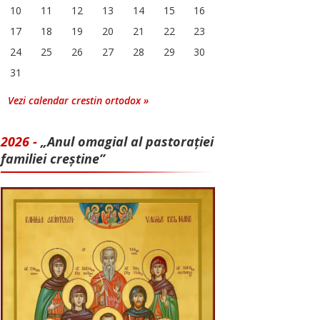
10
11
12
13
14
15
16
17
18
19
20
21
22
23
24
25
26
27
28
29
30
31
Vezi calendar crestin ortodox »
2026 -
„Anul omagial al pastorației
familiei creștine”