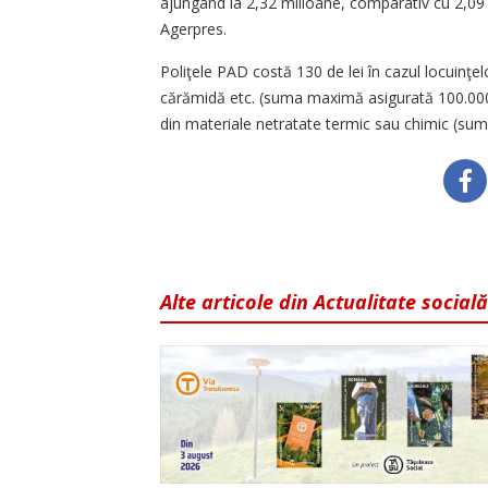
ajungând la 2,32 milioane, comparativ cu 2,09 
Agerpres.
Poliţele PAD costă 130 de lei în cazul locuinţelo
cărămidă etc. (suma maximă asigurată 100.000 de 
din materiale netratate termic sau chimic (sum
Alte articole din Actualitate socială