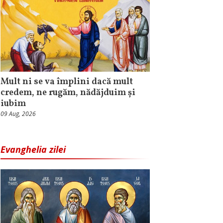
Mult ni se va împlini dacă mult
credem, ne rugăm, nădăjduim și
iubim
09 Aug, 2026
Evanghelia zilei