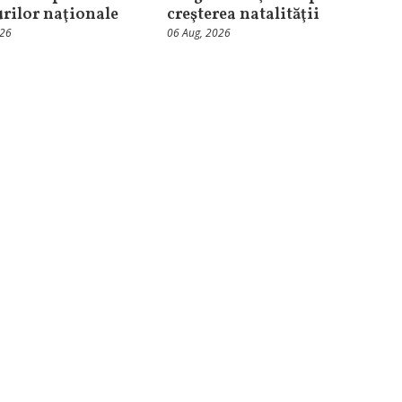
urilor naţionale
creşterea natalităţii
026
06 Aug, 2026