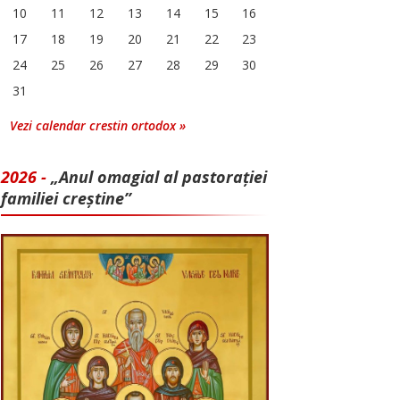
10
11
12
13
14
15
16
17
18
19
20
21
22
23
24
25
26
27
28
29
30
31
Vezi calendar crestin ortodox »
2026 -
„Anul omagial al pastorației
familiei creștine”