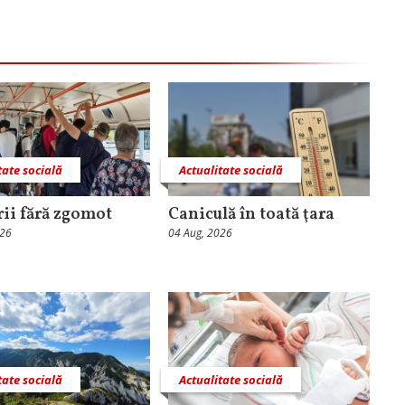
tate socială
Actualitate socială
rii fără zgomot
Caniculă în toată ţara
026
04 Aug, 2026
tate socială
Actualitate socială