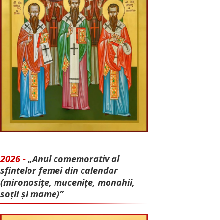
2026 -
„Anul comemorativ al
sfintelor femei din calendar
(mironosițe, mu­cenițe, monahii,
soții și mame)”