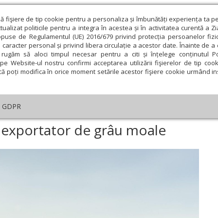
ză fişiere de tip cookie pentru a personaliza și îmbunătăți experiența ta p
alizat politicile pentru a integra în acestea și în activitatea curentă a Z
opuse de Regulamentul (UE) 2016/679 privind protecția persoanelor fizi
 caracter personal și privind libera circulație a acestor date. Înainte de 
eologie și spiritualitate
Educaţie și Cultură
Societate
rugăm să aloci timpul necesar pentru a citi și înțelege conținutul Pol
pe Website-ul nostru confirmi acceptarea utilizării fişierelor de tip cook
că poți modifica în orice moment setările acestor fişiere cookie urmând ins
te
Analiză
Reportaj
Psihologie
Religie și știi
GDPR
România, cel mai mare exportator de grâu moale
 exportator de grâu moale
ie
Februarie
Martie
Aprilie
Mai
Iunie