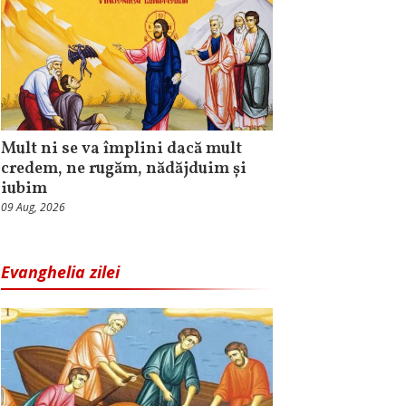
Mult ni se va împlini dacă mult
credem, ne rugăm, nădăjduim și
iubim
09 Aug, 2026
Evanghelia zilei