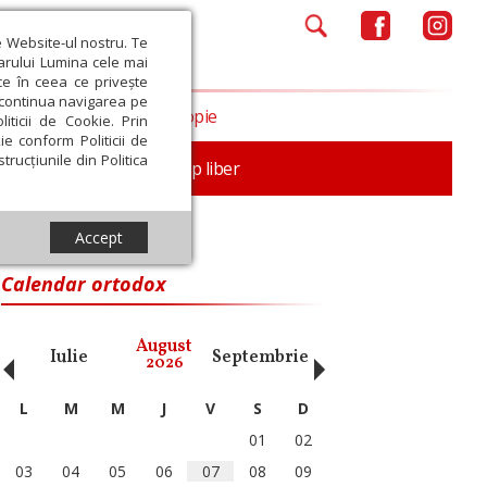
e Website-ul nostru. Te
iarului Lumina cele mai
ce în ceea ce privește
a continua navigarea pe
Opinii
Filantropie
iticii de Cookie. Prin
ie conform Politicii de
trucțiunile din Politica
nță
Familie
Timp liber
Accept
Calendar ortodox
‹
›
August
Iulie
Septembrie
Octombrie
Noiembri
2026
L
M
M
J
V
S
D
01
02
03
04
05
06
07
08
09