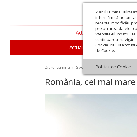
Ziarul Lumina utilizea
informăm că ne-am actu
recente modificări pr
prelucrarea datelor cu
Actualitate religioasă
T
Website-ul nostru te 
continuarea navigării 
Cookie. Nu uita totuși 
Actualitate socială
Sănăta
de Cookie.
Politica de Cookie
Ziarul Lumina
›
Societate
›
Actualitate socială
›
România, cel mai mare
st
Septembrie
Octombrie
Noiembrie
Decembrie
Ianuar