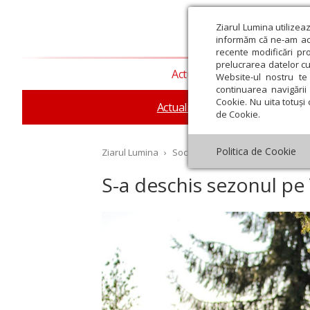
Ziarul Lumina utilizea
informăm că ne-am actu
recente modificări pr
prelucrarea datelor cu
Actualitate religioasă
T
Website-ul nostru te 
continuarea navigării 
Cookie. Nu uita totuși 
Actualitate socială
Sănăta
de Cookie.
Politica de Cookie
Ziarul Lumina
›
Societate
›
Actualitate socială
›
S-a deschis sezonul pe 
st
Septembrie
Octombrie
Noiembrie
Decembrie
Ianuar