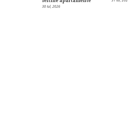
ieftine apartamente
31 Iul, 20
30 Iul, 2026