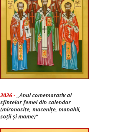
2026 -
„Anul comemorativ al
sfintelor femei din calendar
(mironosițe, mu­cenițe, monahii,
soții și mame)”