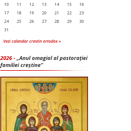
10
11
12
13
14
15
16
17
18
19
20
21
22
23
24
25
26
27
28
29
30
31
Vezi calendar crestin ortodox »
2026 -
„Anul omagial al pastorației
familiei creștine”