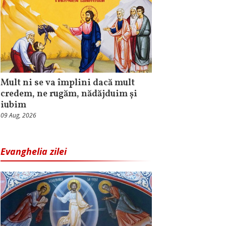
Mult ni se va împlini dacă mult
credem, ne rugăm, nădăjduim și
iubim
09 Aug, 2026
Evanghelia zilei