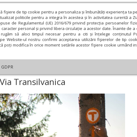
ză fişiere de tip cookie pentru a personaliza și îmbunătăți experiența ta p
alizat politicile pentru a integra în acestea și în activitatea curentă a Z
opuse de Regulamentul (UE) 2016/679 privind protecția persoanelor fizi
 caracter personal și privind libera circulație a acestor date. Înainte de 
eologie și spiritualitate
Educaţie și Cultură
Societate
rugăm să aloci timpul necesar pentru a citi și înțelege conținutul Pol
pe Website-ul nostru confirmi acceptarea utilizării fişierelor de tip cook
că poți modifica în orice moment setările acestor fişiere cookie urmând ins
te
Analiză
Reportaj
Psihologie
Religie și știi
GDPR
S-a deschis sezonul pe Via Transilvanica
Via Transilvanica
ie
Februarie
Martie
Aprilie
Mai
Iunie