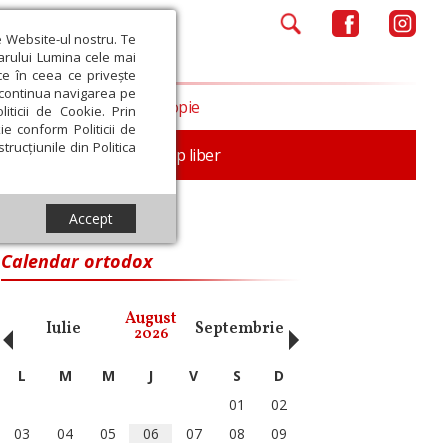
e Website-ul nostru. Te
iarului Lumina cele mai
ce în ceea ce privește
a continua navigarea pe
Opinii
Filantropie
iticii de Cookie. Prin
ie conform Politicii de
trucțiunile din Politica
nță
Familie
Timp liber
Accept
Calendar ortodox
‹
›
August
Iulie
Septembrie
Octombrie
Noiembri
2026
L
M
M
J
V
S
D
01
02
03
04
05
06
07
08
09