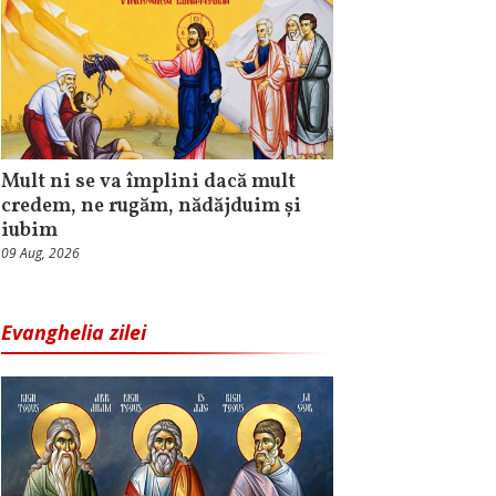
Mult ni se va împlini dacă mult
credem, ne rugăm, nădăjduim și
iubim
09 Aug, 2026
Evanghelia zilei