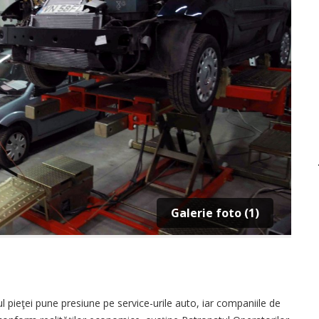
Galerie foto (1)
 pieţei pune presiune pe service-urile auto, iar companiile de