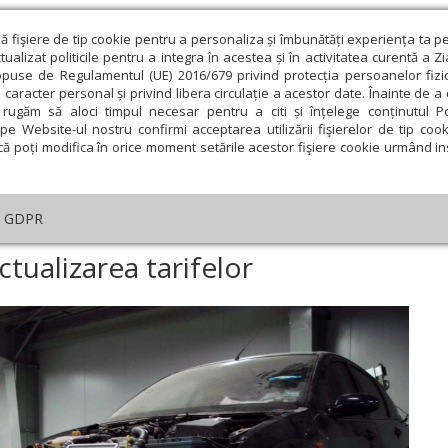
ză fişiere de tip cookie pentru a personaliza și îmbunătăți experiența ta p
alizat politicile pentru a integra în acestea și în activitatea curentă a Z
opuse de Regulamentul (UE) 2016/679 privind protecția persoanelor fizi
 caracter personal și privind libera circulație a acestor date. Înainte de 
eologie și spiritualitate
Educaţie și Cultură
Societate
rugăm să aloci timpul necesar pentru a citi și înțelege conținutul Pol
pe Website-ul nostru confirmi acceptarea utilizării fişierelor de tip cook
că poți modifica în orice moment setările acestor fişiere cookie urmând ins
te
Analiză
Reportaj
Psihologie
Religie și știi
GDPR
Service-urile auto cer actualizarea tarifelor
ctualizarea tarifelor
ie
Februarie
Martie
Aprilie
Mai
Iunie