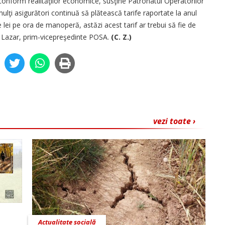
e conform realităţilor economice, susţine Patronatul Operatorilor
mulţi asigurători continuă să plătească tarife raportate la anul
lei pe ora de manoperă, astăzi acest tarif ar trebui să fie de
n Lazar, prim-vicepreşedinte POSA.
(C. Z.)
vezi toate ›
Actualitate socială