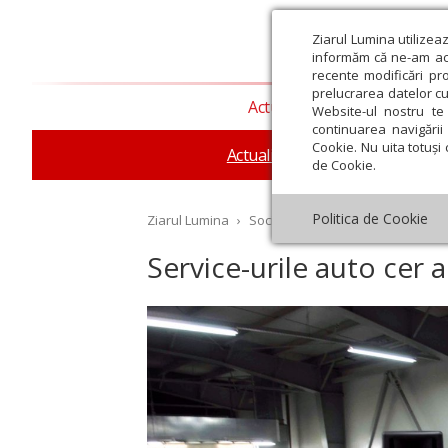
Ziarul Lumina utilizea
informăm că ne-am actu
recente modificări pr
prelucrarea datelor cu
Actualitate religioasă
T
Website-ul nostru te 
continuarea navigării 
Cookie. Nu uita totuși 
Actualitate socială
Sănăta
de Cookie.
Politica de Cookie
Ziarul Lumina
›
Societate
›
Actualitate socială
›
Service-urile auto cer a
st
Septembrie
Octombrie
Noiembrie
Decembrie
Ianuar