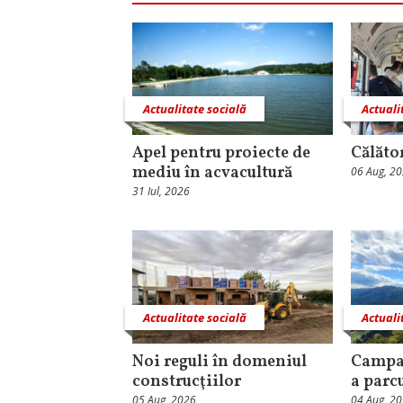
Actualitate socială
Actuali
Apel pentru proiecte de
Călăto
mediu în acvacultură
06 Aug, 2
31 Iul, 2026
Actualitate socială
Actuali
Noi reguli în domeniul
Campa
construcţiilor
a parc
05 Aug, 2026
04 Aug, 2