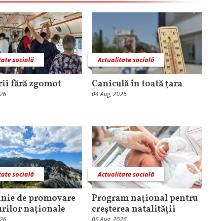
tate socială
Actualitate socială
rii fără zgomot
Caniculă în toată ţara
026
04 Aug, 2026
tate socială
Actualitate socială
nie de promovare
Program naţional pentru
urilor naţionale
creşterea natalităţii
026
06 Aug, 2026