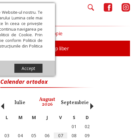
e Website-ul nostru. Te
iarului Lumina cele mai
ce în ceea ce privește
a continua navigarea pe
Opinii
Filantropie
iticii de Cookie. Prin
ie conform Politicii de
trucțiunile din Politica
nță
Familie
Timp liber
Accept
Calendar ortodox
‹
›
August
Iulie
Septembrie
Octombrie
Noiembri
2026
L
M
M
J
V
S
D
01
02
03
04
05
06
07
08
09