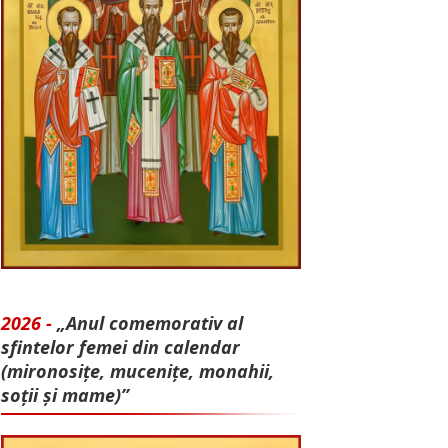
2026 -
„Anul comemorativ al
sfintelor femei din calendar
(mironosițe, mu­cenițe, monahii,
soții și mame)”