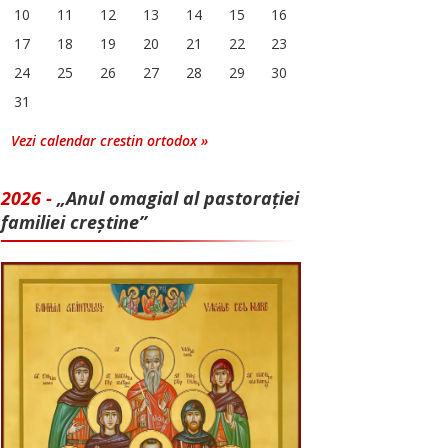
10
11
12
13
14
15
16
17
18
19
20
21
22
23
24
25
26
27
28
29
30
31
Vezi calendar crestin ortodox »
2026 -
„Anul omagial al pastorației
familiei creștine”