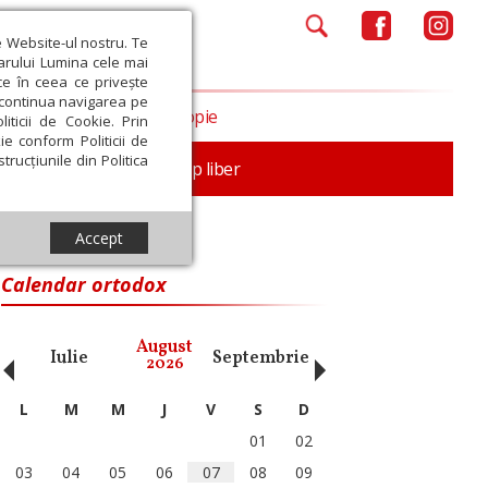
e Website-ul nostru. Te
iarului Lumina cele mai
ce în ceea ce privește
a continua navigarea pe
Opinii
Filantropie
iticii de Cookie. Prin
ie conform Politicii de
trucțiunile din Politica
nță
Familie
Timp liber
Accept
Calendar ortodox
‹
›
August
Iulie
Septembrie
Octombrie
Noiembri
2026
L
M
M
J
V
S
D
01
02
03
04
05
06
07
08
09