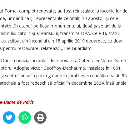
lui Toma, complet renovate, au fost reinstalate la locurile lor de
e, urmând ca şi reprezentările celorlalţi 10 apostoli şi cele
montate „în etape” pe fleșa monumentului, după şase ani de la
nismului catolic şi al Parisului, transmite DPA. Cele 16 statui
g, au scăpat din incendiul din 15 aprilie 2019 deoarece, cu doar
jos pentru restaurare, relatează „The Guardian”.
le-Duc cu ocazia lucrărilor de renovare a Catedralei Notre Dame
sculptorul Adophe Victor Geoffroy-Dechaume. Instalate în 1861,
 şi sunt dispuse în patru grupuri în jurul fleşei cu înălţimea de 96
atedrala a fost redeschisă oficial în decembrie 2024, însă unele
e-Dame de Paris