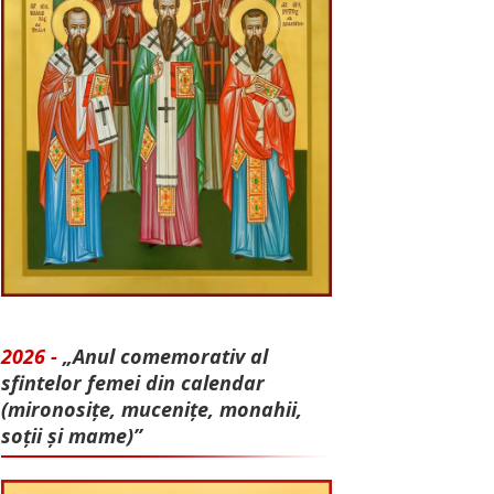
2026 -
„Anul comemorativ al
sfintelor femei din calendar
(mironosițe, mu­cenițe, monahii,
soții și mame)”