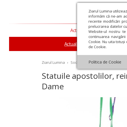
Ziarul Lumina utilizea
informăm că ne-am actu
recente modificări pr
prelucrarea datelor cu
Actualitate religioasă
T
Website-ul nostru te 
continuarea navigării 
Cookie. Nu uita totuși 
Actualitate socială
Sănăta
de Cookie.
Politica de Cookie
Ziarul Lumina
›
Societate
›
Actualitate socială
›
Statuile apostolilor, r
Dame
st
Septembrie
Octombrie
Noiembrie
Decembrie
Ianuar