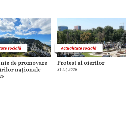
tate socială
Actualitate socială
nie de promovare
Protest al oierilor
urilor naţionale
31 Iul, 2026
026