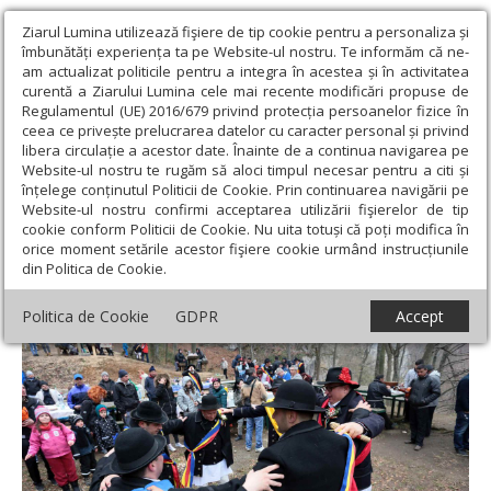
Ziarul Lumina utilizează fişiere de tip cookie pentru a personaliza și
îmbunătăți experiența ta pe Website-ul nostru. Te informăm că ne-
am actualizat politicile pentru a integra în acestea și în activitatea
curentă a Ziarului Lumina cele mai recente modificări propuse de
Regulamentul (UE) 2016/679 privind protecția persoanelor fizice în
ceea ce privește prelucrarea datelor cu caracter personal și privind
libera circulație a acestor date. Înainte de a continua navigarea pe
Website-ul nostru te rugăm să aloci timpul necesar pentru a citi și
Ziarul Lumina
›
Societate
›
Actualitate socială
›
Vineri încep
înțelege conținutul Politicii de Cookie. Prin continuarea navigării pe
Zilele Brașovului
Website-ul nostru confirmi acceptarea utilizării fişierelor de tip
cookie conform Politicii de Cookie. Nu uita totuși că poți modifica în
Vineri încep Zilele Brașovului
orice moment setările acestor fişiere cookie urmând instrucțiunile
din Politica de Cookie.
Politica de Cookie
GDPR
Accept