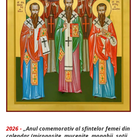
2026 -
„Anul comemorativ al sfintelor femei din
calendar (mironosițe, mu­cenițe, monahii, soții