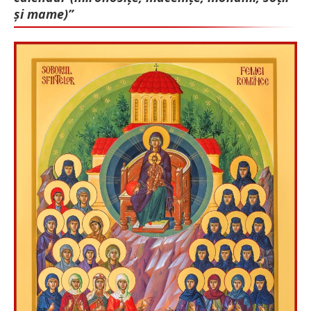
și mame)”