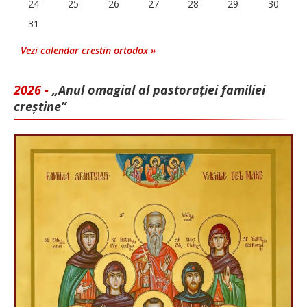
24
25
26
27
28
29
30
31
Vezi calendar crestin ortodox »
2026 -
„Anul omagial al pastorației familiei
creștine”