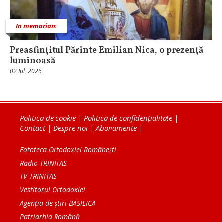
In memoriam
Preasfințitul Părinte Emilian Nica, o prezență
luminoasă
02 Iul, 2026
Politica de cookie
|
Politica de confidențialitate
|
Contact
|
Despre noi
|
Abonamente
|
Fototeca Ortodoxiei Românești
Radio TRINITAS
TV TRINITAS
Vestitorul Ortodoxiei
Agenţia de ştiri BASILICA
Patriarhia Română