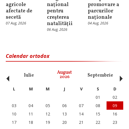
agricole
naţional
promovare a
afectate de
pentru
parcurilor
secetă
creşterea
naţionale
natalităţii
07 Aug, 2026
04 Aug, 2026
06 Aug, 2026
Calendar ortodox
‹
›
August
Iulie
Septembrie
O
2026
L
M
M
J
V
S
D
01
02
03
04
05
06
07
08
09
10
11
12
13
14
15
16
17
18
19
20
21
22
23