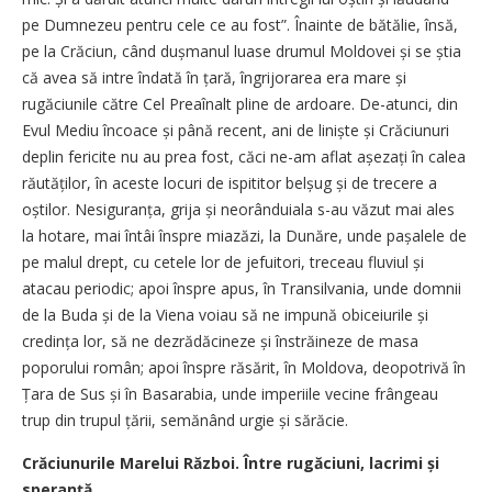
pe Dumnezeu pentru cele ce au fost”. Înainte de bătălie, însă,
pe la Crăciun, când dușmanul luase drumul Moldovei și se știa
că avea să intre îndată în țară, îngrijorarea era mare și
rugăciunile către Cel Preaînalt pline de ardoare. De-atunci, din
Evul Mediu încoace și până recent, ani de liniște și Crăciunuri
deplin fericite nu au prea fost, căci ne-am aflat așezați în calea
răutăților, în aceste locuri de ispititor belșug și de trecere a
oștilor. Nesiguranța, grija și neorânduiala s-au văzut mai ales
la hotare, mai întâi înspre miazăzi, la Dunăre, unde pașalele de
pe malul drept, cu cetele lor de jefuitori, treceau fluviul și
atacau periodic; apoi înspre apus, în Transilvania, unde domnii
de la Buda și de la Viena voiau să ne impună obiceiurile și
credința lor, să ne dezrădăcineze și înstrăineze de masa
poporului român; apoi înspre răsărit, în Moldova, deopotrivă în
Țara de Sus și în Basarabia, unde imperiile vecine frângeau
trup din trupul țării, semănând urgie și sărăcie.
Crăciunurile Marelui Război. Între rugăciuni, lacrimi și
speranță