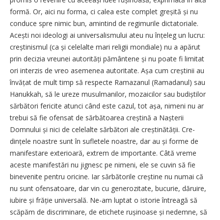
formă. Or, aici nu forma, ci calea este complet greșită și nu
conduce spre nimic bun, amintind de regimurile dictatoriale.
Acești noi ideologi ai universalismului ateu nu înțeleg un lucru:
creștinismul (ca și celelalte mari religii mondiale) nu a apărut
prin decizia vreunei autorități pământene și nu poate fi limitat
ori interzis de vreo asemenea autoritate. Așa cum creș­tinii au
învățat de mult timp să respecte Ramazanul (Ramadanul) sau
Hanukkah, să le ureze musulmanilor, mozaicilor sau budiștilor
sărbători fericite atunci când este cazul, tot așa, nimeni nu ar
trebui să fie ofensat de sărbătoarea creștină a Naș­terii
Domnului și nici de celelalte sărbători ale creștinătății. Cre­
dințele noastre sunt în sufletele noastre, dar au și forme de
manifestare exterioară, extrem de importante. Câtă vreme
aceste manifestări nu jignesc pe nimeni, ele se cuvin să fie
binevenite pentru oricine. Iar sărbătorile creș­tine nu numai că
nu sunt ofensatoare, dar vin cu generozitate, bucurie, dăruire,
iubire și frăție universală. Ne-am luptat o istorie întreagă să
scăpăm de discriminare, de etichete ruși­noase și nedemne, să