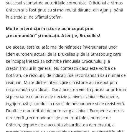
succesul scontat de autoritățile comuniste. Crăciunul a rămas
Crăciun și a fost ținut cu și mai multă dăruire, din Ajun și până
în a treia zi, de Sfântul Ștefan.
Multe interdicții în istorie au început prin
„recomandări” și indicații. Atenție, Bruxelles!
De aceea, este cu atât mai de neînțeles înverșunarea unor
lideri europeni actuali de la Bruxelles și de la Strasbourg care
se încăpățânează să schimbe rânduiala Crăciunului și a
creștinismului în general. Nu contează dacă este vorba de
hotărâri, de rezoluții, de indicații, de recomandări sau numai de
insinuări. Multe dintre interdicțiile din istorie au început prin
recomandări și indicații. Dacă acestea vin din partea unor foruri
și persoane cu putere de decizie la nivelul Uniunii Europene,
îngrijorează și conduc la reacții de nesupunere și de rezistență.
După ce o autoritate de prim rang a Uniunii Europene a retras
o recentă „recomandare” de a nu mai folosi numele de
Crăciun, departe de a accepta absurditatea demersului, a
promis o revenire cu aceeași idee rușinoasă, exprimată în altă