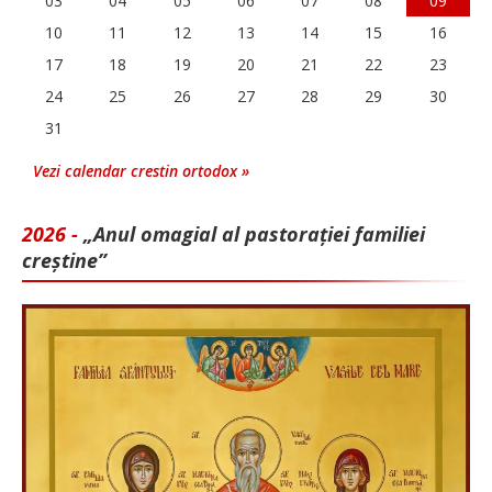
03
04
05
06
07
08
09
10
11
12
13
14
15
16
17
18
19
20
21
22
23
24
25
26
27
28
29
30
31
Vezi calendar crestin ortodox »
2026 -
„Anul omagial al pastorației familiei
creștine”