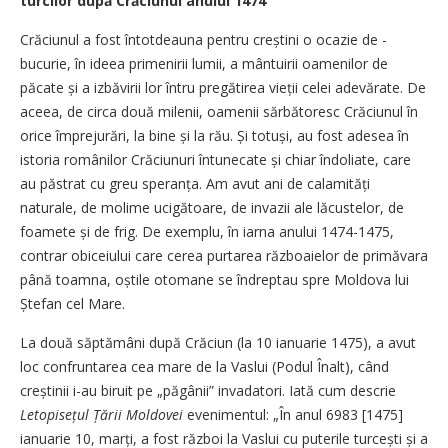
turcilor după Crăciunul anului 1474
Crăciunul a fost întotdeauna pentru creștini o ocazie de ­
bucurie, în ideea primenirii lumii, a mântuirii oamenilor de
păcate și a izbăvirii lor întru pregătirea vieții celei adevărate. De
aceea, de circa două milenii, oamenii sărbătoresc Crăciunul în
orice împrejurări, la bine și la rău. Și totuși, au fost adesea în
istoria românilor Crăciunuri întunecate și chiar îndoliate, care
au păstrat cu greu speranța. Am avut ani de calamități
naturale, de molime ucigătoare, de invazii ale lăcustelor, de
foamete și de frig. De exemplu, în iarna anului 1474-1475,
contrar obiceiului care cerea purtarea războaielor de primăvara
până toamna, oștile otomane se îndreptau spre ­Moldova lui
Ștefan cel Mare.
La două săptămâni după Crăciun (la 10 ianuarie 1475), a avut
loc confruntarea cea mare de la Vaslui (Podul Înalt), când
creștinii i-au biruit pe „păgânii” invadatori. Iată cum descrie
Letopisețul Țării Moldovei
evenimentul: „În anul 6983 [1475]
ianuarie 10, marți, a fost război la Vaslui cu puterile turcești și a