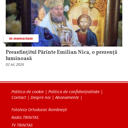
In memoriam
Preasfințitul Părinte Emilian Nica, o prezență
luminoasă
02 Iul, 2026
Politica de cookie
|
Politica de confidențialitate
|
Contact
|
Despre noi
|
Abonamente
|
Fototeca Ortodoxiei Românești
Radio TRINITAS
TV TRINITAS