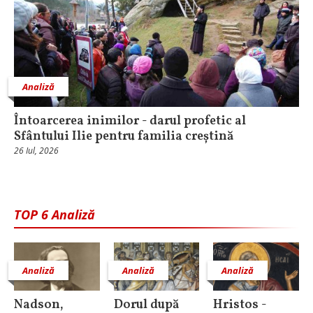
Analiză
Întoarcerea inimilor - darul profetic al
Sfântului Ilie pentru familia creștină
26 Iul, 2026
TOP 6 Analiză
Analiză
Analiză
Analiză
Nadson,
Dorul după
Hristos -