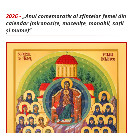
2026 -
„Anul comemorativ al sfintelor femei din
calendar (mironosițe, mu­cenițe, monahii, soții
și mame)”