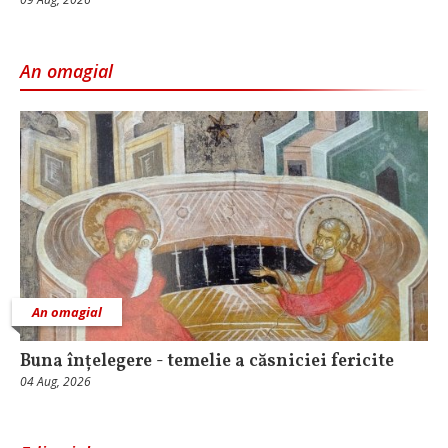
An omagial
An omagial
Buna înțelegere - temelie a căsniciei fericite
04 Aug, 2026