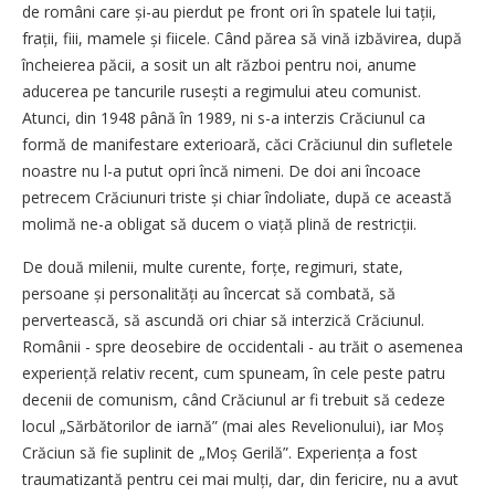
de români care și-au pierdut pe front ori în spatele lui tații,
frații, fiii, mamele și fiicele. Când părea să vină izbăvirea, după
încheierea păcii, a sosit un alt război pentru noi, anume
aducerea pe tancurile rusești a regimului ateu comunist.
Atunci, din 1948 până în 1989, ni s-a interzis Crăciunul ca
formă de manifestare exterioară, căci Crăciunul din sufletele
noastre nu l-a putut opri încă nimeni. De doi ani încoace
petrecem Crăciunuri triste și chiar îndoliate, după ce această
molimă ne-a obligat să ducem o viață plină de restricții.
De două milenii, multe curente, forțe, regimuri, state,
persoane și personalități au încercat să combată, să
pervertească, să ascundă ori chiar să interzică Crăciunul.
Românii - spre deosebire de occidentali - au trăit o asemenea
experiență relativ recent, cum spuneam, în cele peste patru
decenii de comunism, când Crăciunul ar fi trebuit să cedeze
locul „Sărbătorilor de iarnă” (mai ales Revelionului), iar Moș
Crăciun să fie suplinit de „Moș Gerilă”. Experiența a fost
traumatizantă pentru cei mai mulți, dar, din fericire, nu a avut