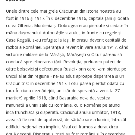
Unele dintre cele mai grele Crăciunuri din istoria noastră au
fost în 1916 și 1917. În 6 decembrie 1916, capitala țării și odată
cu ea Oltenia, Muntenia și Dobrogea erau pierdute și cedate în
mâna dușmanului. Autoritățile statului, în frunte cu regele și
Casa Regală, s-au refugiat la Iași, în orașul devenit capitală de
război a României. Speranța a revenit în vara anului 1917, când
victoriile militare de la Mărăști, Mărășești și Oituz păreau să
conducă spre eliberarea țării. Revo­luția, preluarea puterii de
către bolșevici și defecțiunea Rusiei - prin care l-am pierdut pe
unicul aliat din regiune - ne-au adus aproape disperarea și un
Crăciun trist în decembrie 1917. Totul părea pierdut odată cu
țara. În ciuda deznădejdii, un licăr de speranță a venit la 27
martie/9 aprilie 1918, când Basarabia ne-a dat vestea
minunată a unirii sale cu România, cu o Românie pe atunci
încă trunchiată și disperată. Crăciunul anului următor, 1918,
avea să fie unul de apoteoză, de sărbătoare a luminii, întrucât
edificiul na­țional era împlinit. Visul cel frumos a durat circa
două decenii. Disperați și triști au fost românii și în decembrie