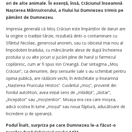
ori de alte animale. În esență, însă, Crăciunul înseamnă
Nașterea Mântuitorului, a Fiului lui Dumnezeu trimis pe
pământ de Dumnezeu.
Impresia generală că Moș Crăciun este împăr­țitor de daruri are
la origine o tradiție târzie, rezultată dintr-o contaminare cu
Sfântul Nicolae, generosul anonim, sau cu obiceiul mai nou al
împodobirii bradului, cu mâncărurile alese de după încheierea
postului și cu alte jocuri și jucării pline de harul și farmecul
copilăresc, cum ar fi spus Ion Creangă. Dar sintagma „Moș
Crăciun”, ca denumire, deși sensurile sale s-au schimbat pentru
opinia publică, are rădăcini vechi, în Antichitate și înseamnă
„Nașterea Pruncului Hristos”. ­Cuvântul „moș”, provenit din
fondul autohton, avea inițial sens de „mlădiță”, „lăstar”,
„începător” sau „moștenitor”. Moașa era cea care moșea,
adică scotea în lume „moșul” sau noua făptură, aducătoare de
încredere și de speranță.
Podul Înalt, surpriza pe care Dumnezeu le-a făcut-o