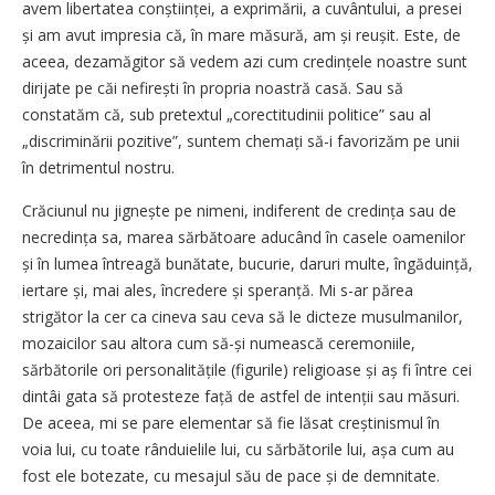
avem libertatea conștiinței, a exprimării, a cuvântului, a presei
și am avut impresia că, în mare măsură, am și reușit. Este, de
aceea, dezamăgitor să vedem azi cum cre­dințele noastre sunt
dirijate pe căi nefirești în propria noastră casă. Sau să
constatăm că, sub pretextul „corectitudinii politice” sau al
„discriminării pozitive”, suntem chemați să-i favorizăm pe unii
în detrimentul nostru.
Crăciunul nu jignește pe nimeni, indiferent de credința sau de
necredința sa, marea sărbătoare aducând în casele oamenilor
și în lumea întreagă bunătate, bucurie, daruri multe, îngă­duință,
iertare și, mai ales, încredere și speranță. Mi s-ar părea
strigător la cer ca cineva sau ceva să le dicteze musulmanilor,
mozaicilor sau altora cum să-și numească ceremoniile,
sărbătorile ori personalitățile (figurile) religioase și aș fi între cei
dintâi gata să protesteze față de astfel de intenții sau măsuri.
De aceea, mi se pare elementar să fie lăsat creștinismul în
voia lui, cu toate rânduielile lui, cu sărbătorile lui, așa cum au
fost ele botezate, cu mesajul său de pace și de demnitate.