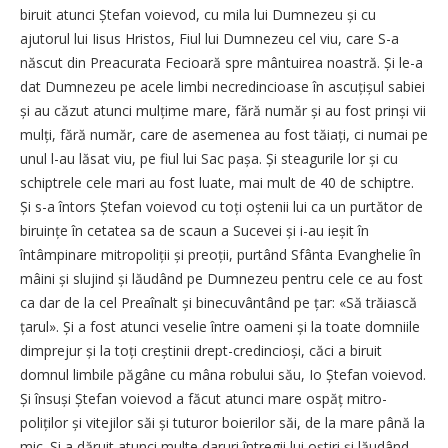
biruit atunci Ștefan voievod, cu mila lui Dumnezeu și cu
ajutorul lui Iisus Hristos, Fiul lui Dumnezeu cel viu, care S-a
născut din Preacurata Fecioară spre mântuirea noastră. Și le-a
dat Dumnezeu pe acele limbi necredincioase în ascuțișul sabiei
și au căzut atunci mulțime mare, fără număr și au fost prinși vii
mulți, fără număr, care de asemenea au fost tăiați, ci numai pe
unul l-au lăsat viu, pe fiul lui Sac pașa. Și steagurile lor și cu
schiptrele cele mari au fost luate, mai mult de 40 de schiptre.
Și s-a întors Ștefan voievod cu toți oștenii lui ca un purtător de
biruințe în cetatea sa de scaun a Sucevei și i-au ieșit în
întâmpinare mitro­poliții și preoții, purtând Sfânta Evanghelie în
mâini și slujind și lăudând pe Dumnezeu pentru cele ce au fost
ca dar de la cel Prea­înalt și binecuvântând pe țar: «Să trăiască
țarul». Și a fost atunci veselie între oameni și la toate domniile
dimprejur și la toți creștinii drept-credincioși, căci a biruit
domnul limbile păgâne cu mâna robului său, Io Ștefan voievod.
Și însuși Ștefan voievod a făcut atunci mare ospăț mitro­
poliților și vitejilor săi și tuturor boierilor săi, de la mare până la
mic. Și a dăruit atunci multe daruri întregii lui oștiri și lăudând