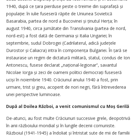
1940, după ce țara pierduse peste o treime din suprafață și
populație: în iulie fuseseră răpite de Uniunea Sovietică
Basarabia, partea de nord a Bucovinei și ținutul Herța; în
august 1940, circa jumătate din Transilvania (partea de nord,
nord-est) a fost dată de Germania și Italia Ungariei; în
septembrie, sudul Dobrogei (Cadrilaterul, adică județele
Durostor și Caliacra) intra în componența Bulgariei. În țară se
instaurase un regim de dictatură militară, statul, condus de Ion
Antonescu, fusese declarat „național-legionar”, savantul
Nicolae Iorga și zeci de oameni politici democrați fuseseră
uciși în noiembrie 1940. Crăciunul anului 1940 a fost, prin
urmare, trist și greu, acoperit de nori negri, fără întrevederea
unei perspective luminoase.
După al Doilea Război, a venit comunismul cu Moș Gerilă
De-atunci, au fost multe Crăciunuri succesive grele, deopotrivă
în anii războiului mondial și în lungile decenii comuniste.
Războiul (1941-1945) a îndoliat și întristat sute de mii de familii