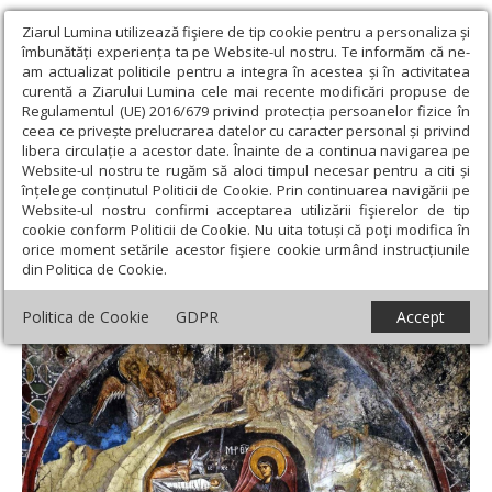
Ziarul Lumina utilizează fişiere de tip cookie pentru a personaliza și
îmbunătăți experiența ta pe Website-ul nostru. Te informăm că ne-
am actualizat politicile pentru a integra în acestea și în activitatea
curentă a Ziarului Lumina cele mai recente modificări propuse de
Regulamentul (UE) 2016/679 privind protecția persoanelor fizice în
ceea ce privește prelucrarea datelor cu caracter personal și privind
libera circulație a acestor date. Înainte de a continua navigarea pe
Website-ul nostru te rugăm să aloci timpul necesar pentru a citi și
Ziarul Lumina
›
Societate
›
Analiză
›
Crăciunul - primenitorul și
înțelege conținutul Politicii de Cookie. Prin continuarea navigării pe
izbăvitorul firii
Website-ul nostru confirmi acceptarea utilizării fişierelor de tip
cookie conform Politicii de Cookie. Nu uita totuși că poți modifica în
Crăciunul - primenitorul și izbăvitorul firii
orice moment setările acestor fişiere cookie urmând instrucțiunile
din Politica de Cookie.
Politica de Cookie
GDPR
Accept