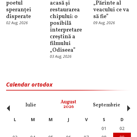
poetul
acasă și
„Părinte al
speranței
restaurarea
veacului ce va
disperate
chipului: o
să fie”
posibilă
02 Aug, 2026
09 Aug, 2026
interpretare
creștină a
filmului
„Odiseea”
03 Aug, 2026
Calendar ortodox
‹
›
August
Iulie
Septembrie
O
2026
L
M
M
J
V
S
D
01
02