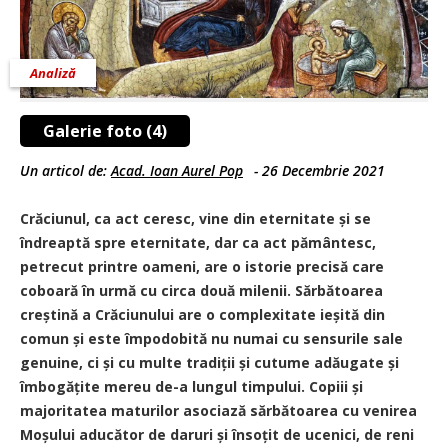
Analiză
Galerie foto (4)
Un articol de:
Acad. Ioan Aurel Pop
-
26 Decembrie 2021
Crăciunul, ca act ceresc, vine din eternitate și se
îndreaptă spre eternitate, dar ca act pământesc,
petrecut printre oameni, are o istorie precisă care
coboară în urmă cu circa două milenii. Sărbătoarea
creștină a Crăciunului are o complexitate ieșită din
comun și este împodobită nu numai cu sensurile sale
genuine, ci și cu multe tradiții și cutume adăugate și
îmbogățite mereu de-a lungul timpului. Copiii și
majoritatea maturilor asociază sărbătoarea cu venirea
Moșului aducător de daruri și însoțit de ucenici, de reni