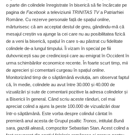
o parte din colindele înregistrate în biserică să fie încărcate pe
pagina de
Facebook
a televiziunii
TRINITAS TV
a Patriarhiei
Române. Cu rezerve personale față de spațiul
online
,
mărturisesc că am acceptat destul de greu, gândindu‑mă că
mesajul creștin va ajunge la cei care nu au posibilitatea fizică
de a veni la biserică, spațiul în care s‑au păstrat cu fidelitate
colindele de‑a lungul timpului. Îi vizam în special pe fiii
duhovnicești sau pe credincioșii care au emigrat în Occident în
urma schimbărilor economice recente. În foarte scurt timp, mii
de aprecieri și comentarii curgeau în spațiul
online
.
Monitorizând timp de o săptămână evoluția, am observat faptul
că, în medie, colindele au avut între 30.000 și 40.000 de
vizualizări și sute de comentarii pozitive la adresa colindelor și
a Bisericii în general. Când scriu aceste rânduri, cel mai
apreciat colind a ajuns la peste 100.000 de vizualizări doar
într‑o săptămână. Este vorba despre colindul cântat în
premieră anul acesta de Grupul psaltic
Tronos
, intitulat
Bună
sara, gazdă aleasă
, compozitor Sebastian Stan. Acest colind a