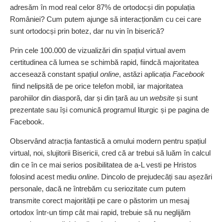
adresăm în mod real celor 87% de orto­docși din populația
României? Cum putem ajunge să inter­acționăm cu cei care
sunt orto­docși prin botez, dar nu vin în biserică?
Prin cele 100.000 de vizualizări din spațiul virtual avem
certitudinea că lumea se schimbă rapid, fiindcă majoritatea
accesează constant spa­țiul
online
, astăzi aplicația
Facebook
fiind nelipsită de pe orice telefon mobil, iar majoritatea
parohiilor din diasporă, dar și din țară au un
website
și sunt
prezentate sau își comunică programul liturgic și pe pagina de
Facebook.
Observând atracția fantastică a omului modern pentru spațiul
virtual, noi, slujitorii Bisericii, cred că ar trebui să luăm în calcul
din ce în ce mai serios posibilitatea de a‑L vesti pe Hristos
folosind acest mediu
online
. Dincolo de prejudecăți sau așezări
personale, dacă ne întrebăm cu seriozitate cum putem
transmite corect ma­jorității pe care o păstorim un mesaj
ortodox într‑un timp cât mai rapid, trebuie să nu neglijăm