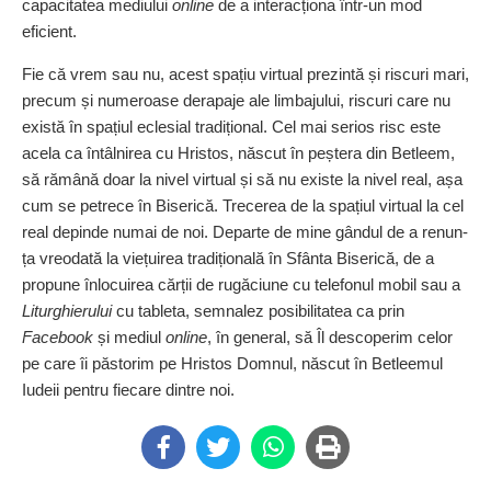
capacitatea mediului
online
de a interacționa într‑un mod
eficient.
Fie că vrem sau nu, acest spațiu virtual prezintă și riscuri mari,
precum și numeroase derapaje ale limbajului, riscuri care nu
există în spațiul eclesial tradi­țional. Cel mai serios risc este
acela ca întâlnirea cu Hristos, născut în peștera din Betleem,
să rămână doar la nivel virtual și să nu existe la nivel real, așa
cum se petrece în Biserică. Trecerea de la spațiul virtual la cel
real depinde numai de noi. Departe de mine gândul de a renun­
ța vreodată la viețuirea tradițio­nală în Sfânta Biserică, de a
propune înlocuirea cărții de rugăciune cu telefonul mobil sau a
Liturghierului
cu tableta, semnalez posibilitatea ca prin
Facebook
și mediul
online
, în general, să Îl descoperim celor
pe care îi păstorim pe Hristos Domnul, născut în Betleemul
Iudeii pentru fiecare dintre noi.