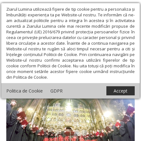
Ziarul Lumina utilizează fişiere de tip cookie pentru a personaliza și
îmbunătăți experiența ta pe Website-ul nostru. Te informăm că ne-
am actualizat politicile pentru a integra în acestea și în activitatea
curentă a Ziarului Lumina cele mai recente modificări propuse de
Regulamentul (UE) 2016/679 privind protecția persoanelor fizice în
ceea ce privește prelucrarea datelor cu caracter personal și privind
libera circulație a acestor date. Înainte de a continua navigarea pe
Website-ul nostru te rugăm să aloci timpul necesar pentru a citi și
Ziarul Lumina
›
Societate
›
Analiză
›
Facebook și colindul
înțelege conținutul Politicii de Cookie. Prin continuarea navigării pe
românesc
Website-ul nostru confirmi acceptarea utilizării fişierelor de tip
cookie conform Politicii de Cookie. Nu uita totuși că poți modifica în
Facebook și colindul românesc
orice moment setările acestor fişiere cookie urmând instrucțiunile
din Politica de Cookie.
Politica de Cookie
GDPR
Accept