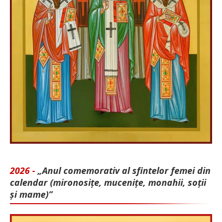
2026 -
„Anul comemorativ al sfintelor femei din
calendar (mironosițe, mu­cenițe, monahii, soții
și mame)”