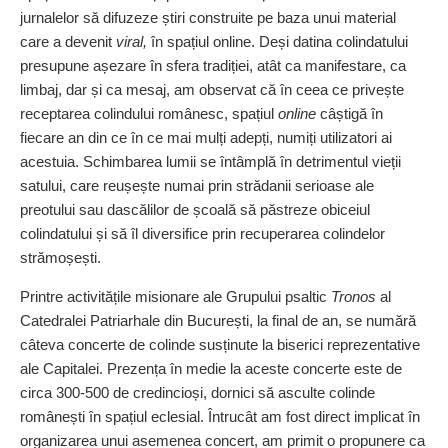
jurnalelor să difuzeze știri construite pe baza unui material
care a devenit
viral,
în spațiul online. Deși datina colindatului
presupune așezare în sfera tradiției, atât ca manifestare, ca
limbaj, dar și ca mesaj, am observat că în ceea ce privește
receptarea colindului românesc, spațiul
online
câștigă în
fiecare an din ce în ce mai mulți adepți, numiți utilizatori ai
acestuia. Schimbarea lumii se întâmplă în detrimentul vieții
satului, care reușește numai prin strădanii serioase ale
preotului sau dascălilor de școală să păstreze obiceiul
colindatului și să îl diversifice prin recuperarea colindelor
strămoșești.
Printre activitățile misionare ale Grupului psaltic
Tronos
al
Catedralei Patriarhale din Bucu­rești, la final de an, se numără
câteva concerte de colinde susți­nute la biserici reprezentative
ale Capitalei. Prezența în medie la aceste concerte este de
circa 300‑500 de credincioși, dornici să asculte colinde
românești în spa­țiul eclesial. Întrucât am fost direct implicat în
organizarea unui asemenea concert, am primit o propunere ca