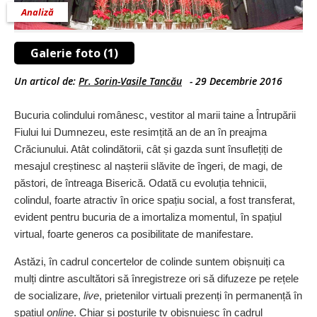
Analiză
Galerie foto (1)
Un articol de:
Pr. Sorin-Vasile Tancău
-
29 Decembrie 2016
Bucuria colindului românesc, vestitor al marii taine a Întrupării
Fiului lui Dumnezeu, este resimțită an de an în preajma
Crăciunului. Atât colindătorii, cât și gazda sunt însuflețiți de
mesajul creștinesc al nașterii slăvite de îngeri, de magi, de
păstori, de întreaga Biserică. Odată cu evoluția tehnicii,
colindul, foarte atractiv în orice spațiu social, a fost transferat,
evident pentru bucuria de a imortaliza momentul, în spațiul
virtual, foarte generos ca posibilitate de manifestare.
Astăzi, în cadrul concertelor de colinde suntem obișnuiți ca
mulți dintre ascultători să înregistreze ori să difuzeze pe rețele
de socializare,
live
, prietenilor virtuali prezenți în per­manență în
spațiul
online
. Chiar și posturile tv obișnuiesc în cadrul