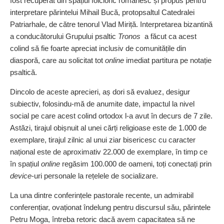
fost recuperat din spațiul folcloric românesc și propus pentru
interpretare părintelui Mihail Bucă, protopsaltul Catedralei
Patriarhale, de către tenorul Vlad Miriță. Interpretarea bizantină
a conducătorului Grupului psaltic
Tronos
a făcut ca acest
colind să fie foarte apreciat inclusiv de comunitățile din
diasporă, care au solicitat tot
online
imediat partitura pe no­tație
psaltică.
Dincolo de aceste aprecieri, aș dori să evaluez, desigur
subiectiv, folosindu‑mă de anumite date, impactul la nivel
social pe care acest colind ortodox l‑a avut în decurs de 7 zile.
Astăzi, tirajul obișnuit al unei cărți religioase este de 1.000 de
exemplare, tirajul zilnic al unui ziar bisericesc cu caracter
național este de aproximativ 22.000 de exemplare, în timp ce
în spațiul
online
regăsim 100.000 de oameni, toți conectați prin
device
‑uri personale la rețe­lele de socializare.
La una dintre conferințele pastorale recente, un admirabil
conferențiar, ova­ționat îndelung pentru discursul său, părintele
Petru Moga, întreba retoric dacă avem capacitatea să ne