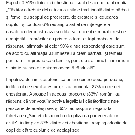
Faptul că 91% dintre cei ches­tionați sunt de acord cu afir­mația
„Căsătoria trebuie definită ca o unitate tradițională dintre bărbați
și femei, cu scopul de procreere, de creștere și educarea
copiilor, și că doar 6% resping o astfel de înțelegere a
căsătoriei demon­strează soliditatea concepției moral-creștine
a majo­rității românilor cu privire la familie, fapt probat și de
răspunsul afirmativ al celor 90% dintre respondenți care sunt
de acord cu afirmația „Dumnezeu a creat bărbatul și femeia
pentru a fi împreună ca o familie, pentru a se înmulți, iar nimeni
și nimic nu poate schimba această rânduială”.
Împotriva definirii căsătoriei ca uniune dintre două persoane,
indiferent de sexul acestora, ­­­s-au pronunțat 87% dintre cei
ches­tionați. Aproape în aceeași proporție (83%) românii au
răspuns că vor vota împotriva legalizării căsătoriilor dintre
persoane de același sex și 65% au răspuns negativ la
întrebarea „Sunteți de acord cu legalizarea parteneriatelor
civile”, în timp ce 87% dintre cei chestionați resping adopția de
copii de către cuplurile de același sex.