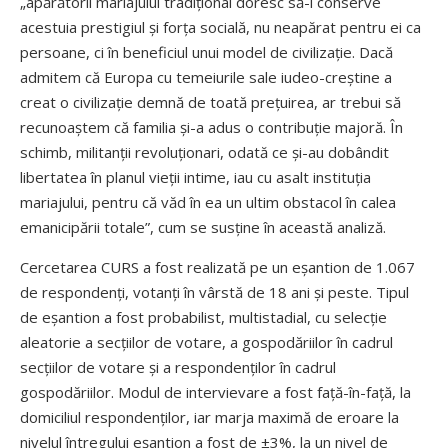
„apărătorii mariajului tradițional doresc să-i conserve
acestuia prestigiul și forța socială, nu neapărat pentru ei ca
persoane, ci în beneficiul unui model de civilizație. Dacă
admitem că Europa cu temeiurile sale iudeo-creștine a
creat o civilizație demnă de toată prețuirea, ar trebui să
recunoaștem că familia și-a adus o contribuție majoră. În
schimb, militanții revoluționari, odată ce și-au dobândit
libertatea în planul vieții intime, iau cu asalt instituția
mariajului, pentru că văd în ea un ultim obstacol în calea
emanicipării totale”, cum se susține în această analiză.
Cercetarea CURS a fost realizată pe un eșantion de 1.067
de respondenți, votanți în vârstă de 18 ani și peste. Tipul
de eșantion a fost probabilist, multistadial, cu selecție
aleatorie a secțiilor de votare, a gospodăriilor în cadrul
secțiilor de votare și a respon­denților în cadrul
gospodăriilor. Modul de intervievare a fost față-în-față, la
domiciliul responden­ților, iar marja maximă de eroare la
nivelul întregului eșantion a fost de ±3%, la un nivel de