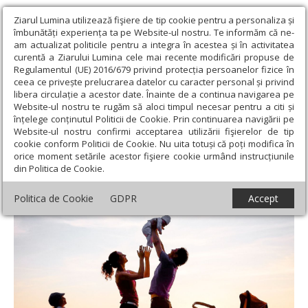
Ziarul Lumina utilizează fişiere de tip cookie pentru a personaliza și
îmbunătăți experiența ta pe Website-ul nostru. Te informăm că ne-
am actualizat politicile pentru a integra în acestea și în activitatea
curentă a Ziarului Lumina cele mai recente modificări propuse de
Regulamentul (UE) 2016/679 privind protecția persoanelor fizice în
ceea ce privește prelucrarea datelor cu caracter personal și privind
libera circulație a acestor date. Înainte de a continua navigarea pe
Website-ul nostru te rugăm să aloci timpul necesar pentru a citi și
Ziarul Lumina
›
Societate
›
Analiză
›
Majoritatea românilor
înțelege conținutul Politicii de Cookie. Prin continuarea navigării pe
susţin familia tradițională
Website-ul nostru confirmi acceptarea utilizării fişierelor de tip
cookie conform Politicii de Cookie. Nu uita totuși că poți modifica în
Majoritatea românilor susţin familia
orice moment setările acestor fişiere cookie urmând instrucțiunile
din Politica de Cookie.
tradițională
Politica de Cookie
GDPR
Accept