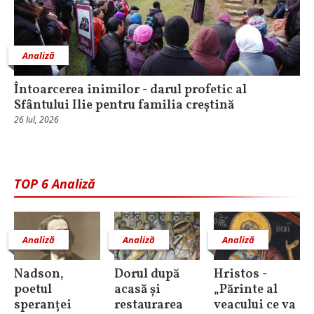
Analiză
Întoarcerea inimilor - darul profetic al
Sfântului Ilie pentru familia creștină
26 Iul, 2026
TOP 6 Analiză
Analiză
Analiză
Analiză
Nadson,
Dorul după
Hristos -
poetul
acasă și
„Părinte al
speranței
restaurarea
veacului ce va