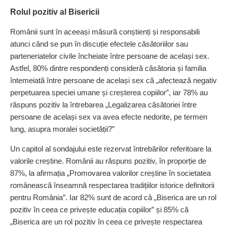
Rolul pozitiv al Bisericii
Românii sunt în aceeași măsură conștienți și responsabili
atunci când se pun în discuție efectele căsătoriilor sau
parteneriatelor civile încheiate între persoane de același sex.
Astfel, 80% dintre respondenți consideră căsătoria și familia
întemeiată între persoane de același sex că „afectează negativ
perpetuarea speciei umane și creșterea copiilor”, iar 78% au
răspuns pozitiv la întrebarea „Legalizarea căsătoriei între
persoane de același sex va avea efecte nedorite, pe termen
lung, asupra moralei societății?”
Un capitol al sondajului este rezervat întrebărilor referitoare la
valorile creștine. Românii au răspuns pozitiv, în proporție de
87%, la afirmația „Promovarea valorilor creștine în societatea
românească înseamnă respectarea tradițiilor istorice definitorii
pentru România”. Iar 82% sunt de acord că „Biserica are un rol
pozitiv în ceea ce privește educația copiilor” și 85% că
„Biserica are un rol pozitiv în ceea ce privește respectarea