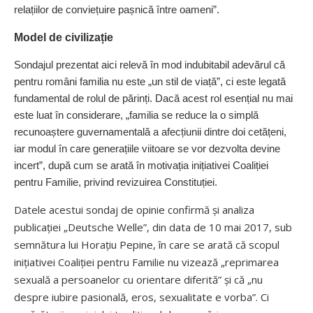
relațiilor de convie­țuire pașnică între oameni”.
Model de civilizație
Sondajul prezentat aici relevă în mod indubitabil adevărul că
pentru români familia nu este „un stil de viață”, ci este legată
fundamental de rolul de părinți. Dacă acest rol esențial nu mai
este luat în considerare, „familia se reduce la o simplă
recunoaștere guvernamentală a afecțiunii dintre doi cetățeni,
iar modul în care generațiile viitoare se vor dezvolta devine
incert”, după cum se arată în motivația inițiativei Coaliției
pentru Familie, privind revizuirea Constituției.
Datele acestui sondaj de opinie confirmă și analiza
publicației „Deutsche Welle”, din data de 10 mai 2017, sub
semnătura lui Horațiu Pepine, în care se arată că scopul
inițiativei Coaliției pentru Familie nu vizează „reprimarea
sexuală a persoanelor cu orientare diferită” și că „nu
despre iubire pasională, eros, sexualitate e vorba”. Ci