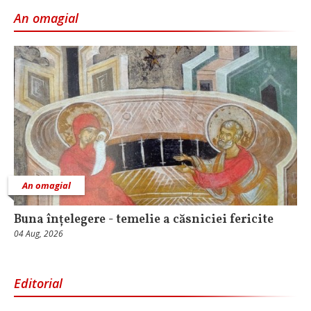
An omagial
An omagial
Buna înțelegere - temelie a căsniciei fericite
04 Aug, 2026
Editorial