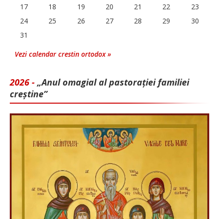
17
18
19
20
21
22
23
24
25
26
27
28
29
30
31
Vezi calendar crestin ortodox »
2026 -
„Anul omagial al pastorației familiei
creștine”