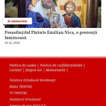
In memoriam
Preasfințitul Părinte Emilian Nica, o prezență
luminoasă
02 Iul, 2026
Politica de cookie
|
Politica de confidențialitate
|
Contact
|
Despre noi
|
Abonamente
|
Fototeca Ortodoxiei Românești
Radio TRINITAS
TV TRINITAS
Vestitorul Ortodoxiei
Agenţia de ştiri BASILICA