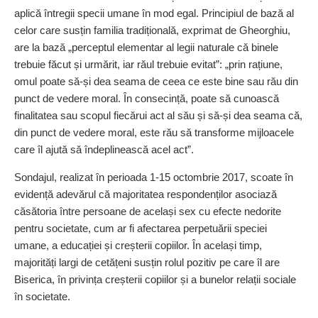
aplică întregii specii umane în mod egal. Principiul de bază al
celor care susțin familia tradițională, exprimat de ­Gheorghiu,
are la bază „perceptul elementar al legii naturale că binele
trebuie făcut și urmărit, iar răul trebuie evitat”: „prin rațiune,
omul poate să-și dea seama de ceea ce este bine sau rău din
punct de vedere moral. În consecință, poate să cunoască
finalitatea sau scopul fiecărui act al său și să-și dea seama că,
din punct de vedere moral, este rău să transforme mijloacele
care îl ajută să îndeplinească acel act”.
Sondajul, realizat în perioada 1-15 octombrie 2017, scoate în
evidență adevărul că majoritatea respondenților asociază
căsătoria între persoane de același sex cu efecte nedorite
pentru societate, cum ar fi afectarea perpetuării speciei
umane, a educației și creșterii copiilor. În același timp,
majorități largi de cetățeni susțin rolul pozitiv pe care îl are
Biserica, în privința creșterii copiilor și a bunelor relații sociale
în societate.