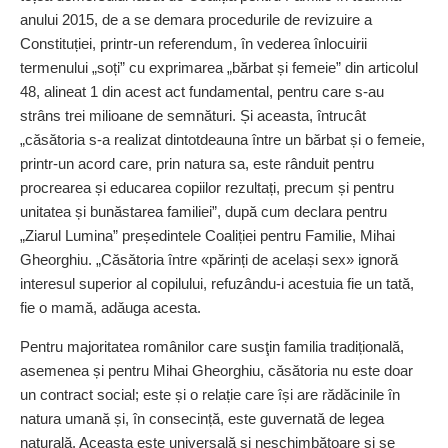
anului 2015, de a se demara procedurile de revizuire a
Constituției, printr-un referendum, în vederea înlocuirii
termenului „soți” cu exprimarea „bărbat și femeie” din articolul
48, alineat 1 din acest act fundamental, pentru care s-au
strâns trei milioane de semnături. Și aceasta, întrucât
„căsătoria s-a realizat dintotdeauna între un bărbat și o femeie,
printr-un acord care, prin natura sa, este rânduit pentru
procrearea și educarea copiilor rezultați, precum și pentru
unitatea și bunăstarea familiei”, după cum declara pentru
„Ziarul Lumina” președintele Coaliției pentru Familie, Mihai
Gheorghiu. „Căsătoria între «părinți de același sex» ignoră
interesul superior al copilului, refuzându-i acestuia fie un tată,
fie o mamă, adăuga acesta.
Pentru majoritatea românilor care susţin familia tradițională,
asemenea și pentru Mihai Gheorghiu, căsătoria nu este doar
un contract social; este și o relație care își are rădăcinile în
natura umană și, în consecință, este guvernată de legea
naturală. Aceasta este universală și neschimbătoare și se