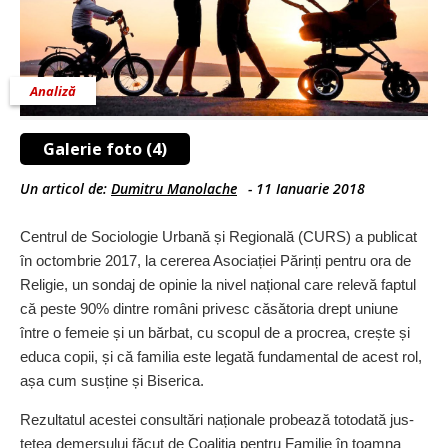
Analiză
Galerie foto (4)
Un articol de:
Dumitru Manolache
-
11 Ianuarie 2018
Centrul de Sociologie Urbană și Regională (CURS) a publicat
în octombrie 2017, la cererea Asociației Părinți pentru ora de
Religie, un sondaj de opinie la nivel național care relevă faptul
că peste 90% dintre români privesc căsătoria drept uniune
între o femeie și un bărbat, cu scopul de a procrea, crește și
educa copii, și că familia este legată fundamental de acest rol,
așa cum susține și Biserica.
Rezultatul acestei consultări naționale probează totodată jus­
tețea demersului făcut de Coaliția pentru Familie în toamna