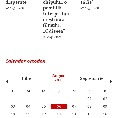
disperate
chipului: o
să fie”
posibilă
02 Aug, 2026
09 Aug, 2026
interpretare
creștină a
filmului
„Odiseea”
03 Aug, 2026
Calendar ortodox
‹
›
August
Iulie
Septembrie
O
2026
L
M
M
J
V
S
D
01
02
03
04
05
06
07
08
09
10
11
12
13
14
15
16