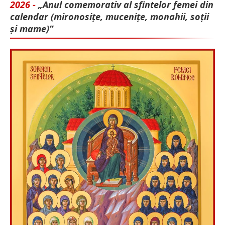
2026 -
„Anul comemorativ al sfintelor femei din
calendar (mironosițe, mu­cenițe, monahii, soții
și mame)”