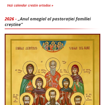
Vezi calendar crestin ortodox »
2026 -
„Anul omagial al pastorației familiei
creștine”