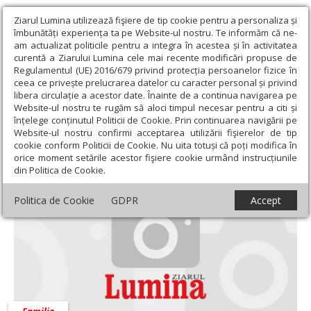
Ziarul Lumina utilizează fişiere de tip cookie pentru a personaliza și
îmbunătăți experiența ta pe Website-ul nostru. Te informăm că ne-
am actualizat politicile pentru a integra în acestea și în activitatea
curentă a Ziarului Lumina cele mai recente modificări propuse de
Regulamentul (UE) 2016/679 privind protecția persoanelor fizice în
ceea ce privește prelucrarea datelor cu caracter personal și privind
libera circulație a acestor date. Înainte de a continua navigarea pe
Website-ul nostru te rugăm să aloci timpul necesar pentru a citi și
Ziarul Lumina
›
Societate
›
Familie
înțelege conținutul Politicii de Cookie. Prin continuarea navigării pe
Website-ul nostru confirmi acceptarea utilizării fişierelor de tip
Familie
cookie conform Politicii de Cookie. Nu uita totuși că poți modifica în
orice moment setările acestor fişiere cookie urmând instrucțiunile
din Politica de Cookie.
Politica de Cookie
GDPR
Accept
Familie