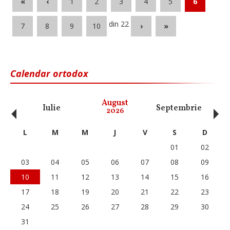
«
‹
1
2
3
4
5
6
din 22
7
8
9
10
›
»
Calendar ortodox
‹
›
August
Iulie
Septembrie
O
2026
L
M
M
J
V
S
D
01
02
03
04
05
06
07
08
09
10
11
12
13
14
15
16
17
18
19
20
21
22
23
24
25
26
27
28
29
30
31