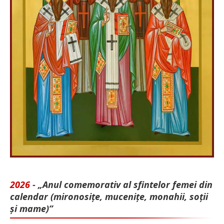
2026 -
„Anul comemorativ al sfintelor femei din
calendar (mironosițe, mu­cenițe, monahii, soții
și mame)”