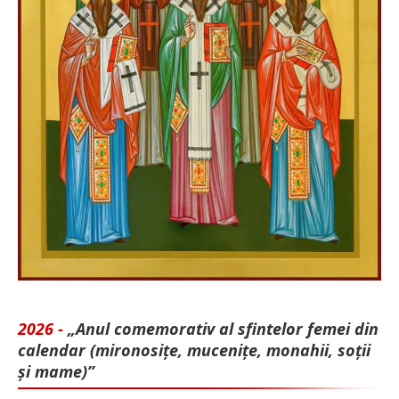
2026 -
„Anul comemorativ al sfintelor femei din
calendar (mironosițe, mu­cenițe, monahii, soții
și mame)”