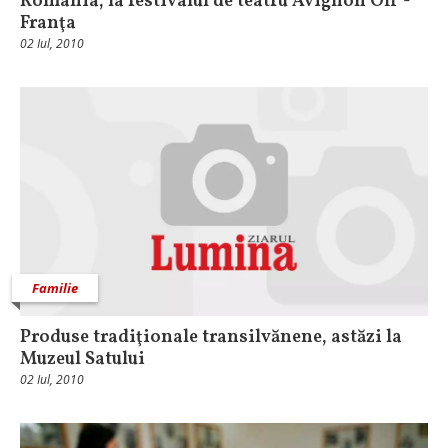
România, la festivalul de teatru Avignon Off -
Franţa
02 Iul, 2010
Familie
Produse tradiţionale transilvănene, astăzi la
Muzeul Satului
02 Iul, 2010