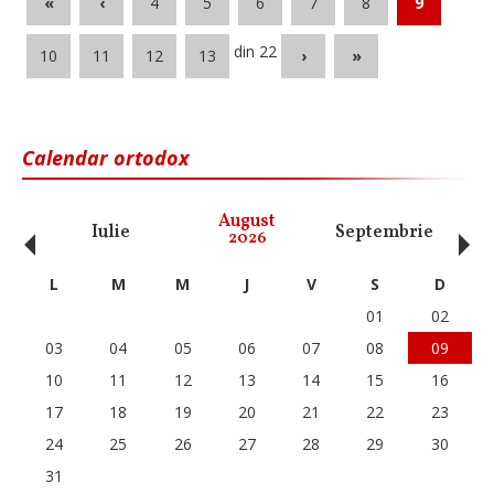
«
‹
4
5
6
7
8
9
din 22
10
11
12
13
›
»
Calendar ortodox
‹
›
August
Iulie
Septembrie
O
2026
L
M
M
J
V
S
D
01
02
03
04
05
06
07
08
09
10
11
12
13
14
15
16
17
18
19
20
21
22
23
24
25
26
27
28
29
30
31