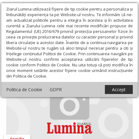
Ziarul Lumina utilizează fişiere de tip cookie pentru a personaliza și
îmbunătăți experiența ta pe Website-ul nostru. Te informăm că ne-
am actualizat politicile pentru a integra în acestea și în activitatea
curentă a Ziarului Lumina cele mai recente modificări propuse de
Regulamentul (UE) 2016/679 privind protecția persoanelor fizice în
ceea ce privește prelucrarea datelor cu caracter personal și privind
libera circulație a acestor date. Înainte de a continua navigarea pe
Website-ul nostru te rugăm să aloci timpul necesar pentru a citi și
Ziarul Lumina
›
Societate
›
Familie
înțelege conținutul Politicii de Cookie. Prin continuarea navigării pe
Website-ul nostru confirmi acceptarea utilizării fişierelor de tip
Familie
cookie conform Politicii de Cookie. Nu uita totuși că poți modifica în
orice moment setările acestor fişiere cookie urmând instrucțiunile
din Politica de Cookie.
Politica de Cookie
GDPR
Accept
Familie