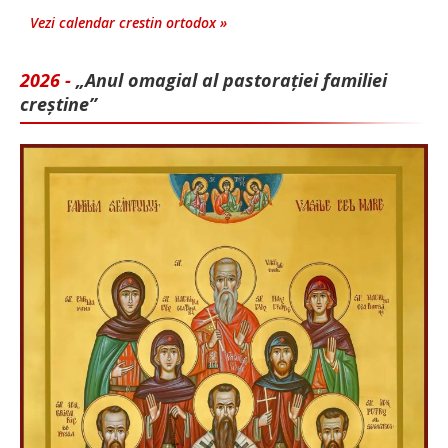
Vezi calendar crestin ortodox »
2026 -
„Anul omagial al pastorației familiei
creștine”