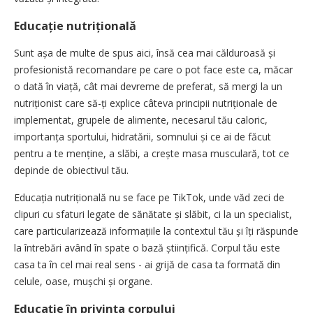
Educație nutrițională
Sunt așa de multe de spus aici, însă cea mai călduroasă și
profesionistă recomandare pe care o pot face este ca, măcar
o dată în viață, cât mai devreme de preferat, să mergi la un
nutriționist care să-ți explice câteva principii nutriționale de
implementat, grupele de alimente, necesarul tău caloric,
importanța sportului, hidratării, somnului și ce ai de făcut
pentru a te menține, a slăbi, a crește masa musculară, tot ce
depinde de obiectivul tău.
Educația nutrițională nu se face pe TikTok, unde văd zeci de
clipuri cu sfaturi legate de sănătate și slăbit, ci la un specialist,
care particularizează informațiile la contextul tău și îți răspunde
la întrebări având în spate o bază științifică. Corpul tău este
casa ta în cel mai real sens - ai grijă de casa ta formată din
celule, oase, mușchi și organe.
Educație în privinţa corpului