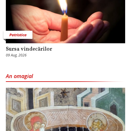
Patristica
Sursa vindecărilor
09 Aug, 2026
An omagial