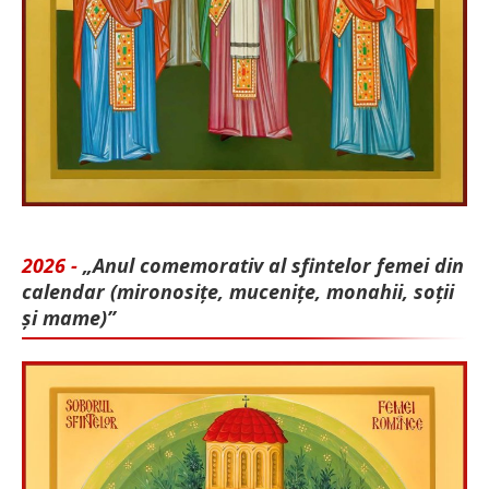
2026 -
„Anul comemorativ al sfintelor femei din
calendar (mironosițe, mu­cenițe, monahii, soții
și mame)”