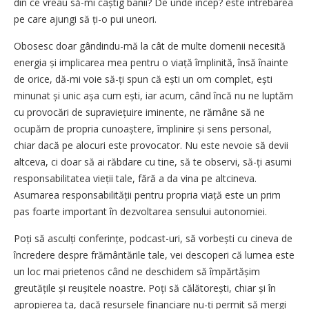
din ce vreau să-mi câștig banii? De unde încep? este întrebarea
pe care ajungi să ți-o pui uneori.
Obosesc doar gândindu-mă la cât de multe domenii necesită
energia și implicarea mea pentru o viață împlinită, însă înainte
de orice, dă-mi voie să-ți spun că ești un om complet, ești
minunat și unic așa cum ești, iar acum, când încă nu ne luptăm
cu provocări de supraviețuire iminente, ne rămâne să ne
ocupăm de propria cunoaștere, împlinire și sens personal,
chiar dacă pe alocuri este provocator. Nu este nevoie să devii
altceva, ci doar să ai răbdare cu tine, să te observi, să-ți asumi
responsabilitatea vieții tale, fără a da vina pe altcineva.
Asumarea responsa­bilității pentru propria viață este un prim
pas foarte important în dezvoltarea sensului autonomiei.
Poți să asculți conferințe, podcast-uri, să vorbești cu cineva de
încredere despre frământările tale, vei descoperi că lumea este
un loc mai prietenos când ne deschidem să împărtășim
greutățile și reușitele noastre. Poți să călătorești, chiar și în
apropierea ta, dacă resursele financiare nu-ți permit să mergi