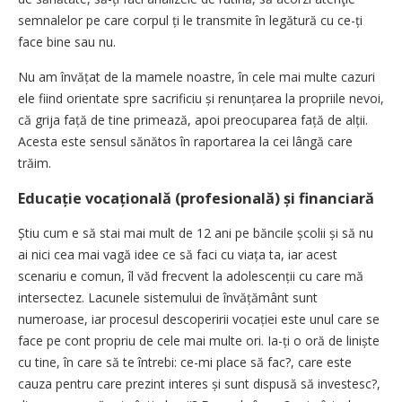
semnalelor pe care corpul ți le transmite în legătură cu ce-ți
face bine sau nu.
Nu am învățat de la mamele noastre, în cele mai multe cazuri
ele fiind orientate spre sacrificiu și renunțarea la propriile nevoi,
că grija față de tine primează, apoi preocuparea față de alții.
Acesta este sensul sănătos în raportarea la cei lângă care
trăim.
Educație vocațională (profesională) și financiară
Știu cum e să stai mai mult de 12 ani pe băncile școlii și să nu
ai nici cea mai vagă idee ce să faci cu viața ta, iar acest
scenariu e comun, îl văd frecvent la adolescenții cu care mă
intersectez. Lacunele sistemului de învățământ sunt
numeroase, iar procesul descoperirii vocației este unul care se
face pe cont propriu de cele mai multe ori. Ia-ți o oră de liniște
cu tine, în care să te întrebi: ce-mi place să fac?, care este
cauza pentru care prezint interes și sunt dispusă să investesc?,