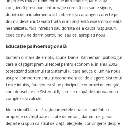
un proces măcar rudimentar de introspecție, iar o viață
conștientă presupune informație corectă din surse sigure,
dorința de a implementa schimbarea și convingeri corecte pe
drumul devenirii. O viață trăită în incon­știență înseamnă o viață
neanalizată, fără întrebări sau dorința de a căuta răspunsuri,
ceea ce nu ne dorim pentru noi sau cei apropiați nouă.
Educație psihoemoțională
Suntem o mare de emoții, spune Daniel Kahneman, psihologul
care a câștigat premiul Nobel pentru economie, în anul 2002,
teoretizând Sistemul I și Sistemul II, care aduce o lumină nouă
asupra comportamentului economic și cel de alegere. Sistemul
I este intuitiv, funcționează pe principiul economiei de energie,
spre deosebire de Sistemul II, care se ocupă de raționamente
complexe și calcule.
Ideea simplă este că raționamentele noastre sunt într-o
proporție covârșitoare dictate de emoții, dar eu merg mai
departe și spun că stilul de viață, alegerile, convingerile despre