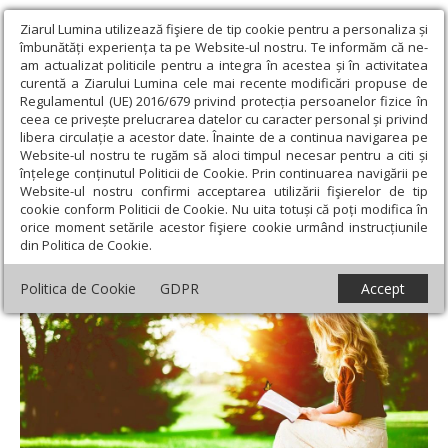
Ziarul Lumina utilizează fişiere de tip cookie pentru a personaliza și
îmbunătăți experiența ta pe Website-ul nostru. Te informăm că ne-
am actualizat politicile pentru a integra în acestea și în activitatea
curentă a Ziarului Lumina cele mai recente modificări propuse de
Regulamentul (UE) 2016/679 privind protecția persoanelor fizice în
ceea ce privește prelucrarea datelor cu caracter personal și privind
libera circulație a acestor date. Înainte de a continua navigarea pe
Website-ul nostru te rugăm să aloci timpul necesar pentru a citi și
Ziarul Lumina
›
Societate
›
Psihologie
›
Ca să fim împliniți avem
înțelege conținutul Politicii de Cookie. Prin continuarea navigării pe
nevoie de educație
Website-ul nostru confirmi acceptarea utilizării fişierelor de tip
cookie conform Politicii de Cookie. Nu uita totuși că poți modifica în
Ca să fim împliniți avem nevoie de educație
orice moment setările acestor fişiere cookie urmând instrucțiunile
din Politica de Cookie.
Politica de Cookie
GDPR
Accept