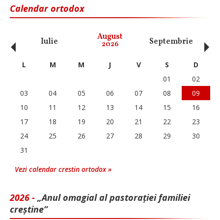
Calendar ortodox
‹
›
August
Iulie
Septembrie
O
2026
L
M
M
J
V
S
D
01
02
03
04
05
06
07
08
09
10
11
12
13
14
15
16
17
18
19
20
21
22
23
24
25
26
27
28
29
30
31
Vezi calendar crestin ortodox »
2026 -
„Anul omagial al pastorației familiei
creștine”