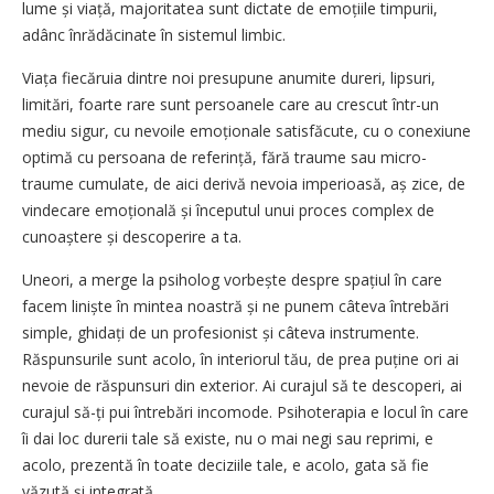
lume și viață, majoritatea sunt dictate de emoțiile timpurii,
adânc înrădăcinate în sistemul limbic.
Viața fiecăruia dintre noi presupune anumite dureri, lipsuri,
limitări, foarte rare sunt persoanele care au crescut într-un
mediu sigur, cu nevoile emoționale satisfăcute, cu o conexiune
optimă cu persoana de referință, fără traume sau micro-
traume cumulate, de aici derivă nevoia imperioasă, aș zice, de
vindecare emoțională și începutul unui proces complex de
cunoaștere și descoperire a ta.
Uneori, a merge la psiholog vorbește despre spațiul în care
facem liniște în mintea noastră și ne punem câteva întrebări
simple, ghidați de un profesionist și câteva instrumente.
Răspunsurile sunt acolo, în interiorul tău, de prea puține ori ai
nevoie de răspunsuri din exterior. Ai curajul să te descoperi, ai
curajul să-ți pui întrebări incomode. Psihoterapia e locul în care
îi dai loc durerii tale să existe, nu o mai negi sau reprimi, e
acolo, prezentă în toate deciziile tale, e acolo, gata să fie
văzută și integrată.