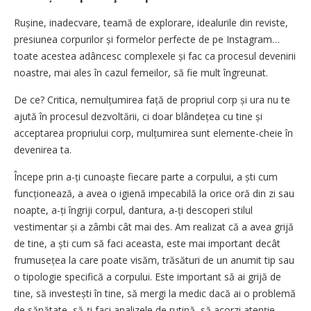
Rușine, inadecvare, teamă de explorare, idealurile din reviste,
presiunea corpurilor și formelor perfecte de pe Instagram…
toate acestea adâncesc complexele și fac ca procesul devenirii
noastre, mai ales în cazul femeilor, să fie mult îngreunat.
De ce? Critica, nemulțumirea față de propriul corp și ura nu te
ajută în procesul dezvoltării, ci doar blândețea cu tine și
acceptarea propriului corp, mulțumirea sunt elemente-cheie în
devenirea ta.
Începe prin a-ți cunoaște fiecare parte a corpului, a ști cum
funcționează, a avea o igienă impecabilă la orice oră din zi sau
noapte, a-ți îngriji corpul, dantura, a-ți descoperi stilul
vestimentar și a zâmbi cât mai des. Am realizat că a avea grijă
de tine, a ști cum să faci aceasta, este mai important decât
frumusețea la care poate visăm, trăsături de un anumit tip sau
o tipologie specifică a corpului. Este important să ai grijă de
tine, să investești în tine, să mergi la medic dacă ai o problemă
de sănătate, să-ți faci analizele de rutină, să acorzi atenţie