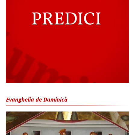
Evanghelia de Duminică