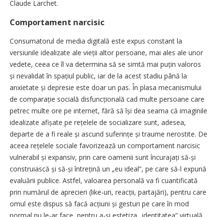
Claude Larchet.
Comportament narcisic
Consumatorul de media digitală este expus constant la
versiunile idealizate ale vieții altor persoane, mai ales ale unor
vedete, ceea ce îl va determina să se simtă mai puțin valoros
și nevalidat în spațiul public, iar de la acest stadiu până la
anxietate și depresie este doar un pas. În plasa mecanismului
de comparație socială disfuncțională cad multe persoane care
petrec multe ore pe internet, fără să își dea seama că imaginile
idealizate afișate pe rețelele de socializare sunt, adesea,
departe de a fi reale și ascund suferințe și traume nerostite. De
aceea rețelele sociale favorizează un comportament narcisic
vulnerabil și expansiv, prin care oamenii sunt încurajați să-și
construiască și să-și întrețină un „eu ideal”, pe care să-l expună
evaluării publice. Astfel, valoarea personală va fi cuantificată
prin numărul de aprecieri (like-uri, reacții, partajări), pentru care
omul este dispus să facă acțiuni și gesturi pe care în mod
normal nu le-ar face, pentru a-și estetiza „identitatea” virtuală