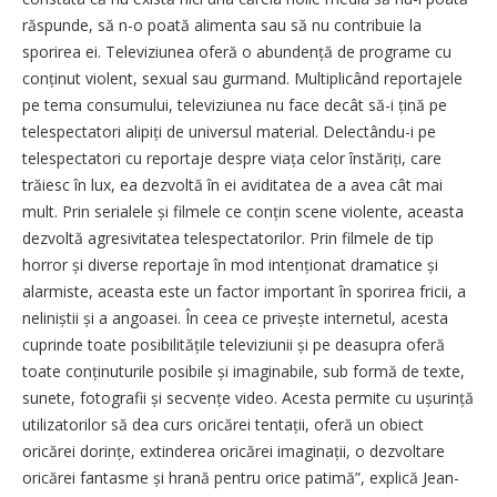
răspunde, să n-o poată alimenta sau să nu contribuie la
sporirea ei. Televiziunea oferă o abundență de programe cu
conținut violent, sexual sau gurmand. Multiplicând reportajele
pe tema consumului, televiziunea nu face decât să-i țină pe
telespectatori alipiți de universul material. Delectându-i pe
telespectatori cu reportaje despre viața celor înstăriți, care
trăiesc în lux, ea dezvoltă în ei aviditatea de a avea cât mai
mult. Prin serialele și filmele ce conțin scene violente, aceasta
dezvoltă agresivitatea telespectatorilor. Prin filmele de tip
horror și diverse reportaje în mod in­tenționat dramatice și
alarmiste, aceasta este un factor important în sporirea fricii, a
neliniștii și a angoasei. În ceea ce privește internetul, acesta
cuprinde toate posibilitățile televiziunii și pe deasupra oferă
toate conținuturile posibile și imaginabile, sub formă de texte,
sunete, foto­grafii și secvențe video. Acesta permite cu ușurință
utilizatorilor să dea curs oricărei tentații, oferă un obiect
oricărei dorințe, extinderea oricărei imaginații, o dezvoltare
oricărei fantasme și hrană pentru orice patimă”, explică Jean-