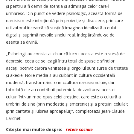
și pentru a fi demn de atenția și admirația celor care-l
urmăresc. Din punct de vedere psihologic, această formă de
narcisism este întreținută prin proiecție și disociere, prin care
utilizatorul încearcă să susțină imaginea idealizată a eului
digital și suprimă nevoile sinelui real, îndepărtându-se de
esența sa divină.
„Psihologii au constatat chiar că lucrul acesta este o sursă de
depresie, ceea ce se leagă întru totul de spusele sfinților
asceți, potrivit cărora vanitatea și orgoliul sunt surse de tristețe
și akedie. Noile media s-au cuibărit în cultura occidentală
modernă, transformând-o în «cultura narcisismului», dar
totodată ele au contribuit puternic la dezvoltarea acestei
culturi într-un mod opus celei creștine, care este o cultură a
umbririi de sine (prin modestie și smerenie) și a prețuirii celuilalt
(prin caritate și iubirea aproapelui)”, completează Jean-Claude
Larchet.
Citeşte mai multe despre:
retele sociale