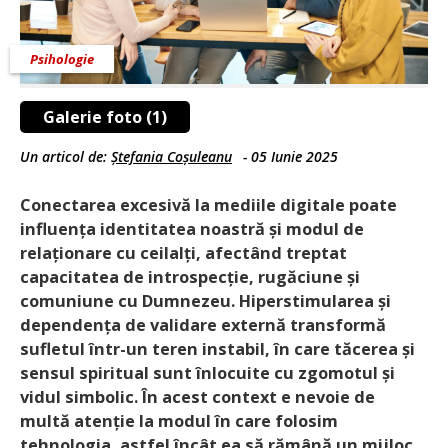
Psihologie
Galerie foto (1)
Un articol de:
Ștefania Coșuleanu
-
05 Iunie 2025
Conectarea excesivă la mediile digitale poate
influența identitatea noastră și modul de
relaționare cu ceilalți, afectând treptat
capacitatea de introspecție, rugăciune și
comuniune cu Dumnezeu. Hiperstimularea și
depen­dența de validare externă transformă
sufletul într-un teren instabil, în care tăcerea și
sensul spiritual sunt înlocuite cu zgomotul și
vidul simbolic. În acest context e nevoie de
multă atenție la modul în care folosim
tehnologia, astfel încât ea să rămână un mijloc