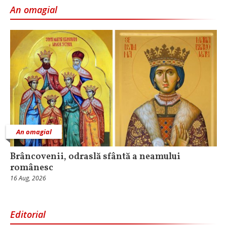
An omagial
An omagial
Brâncovenii, odraslă sfântă a neamului
românesc
16 Aug, 2026
Editorial