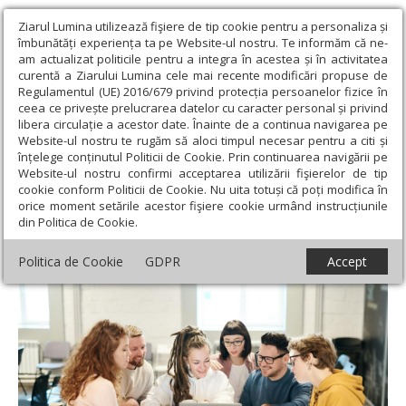
Ziarul Lumina utilizează fişiere de tip cookie pentru a personaliza și
îmbunătăți experiența ta pe Website-ul nostru. Te informăm că ne-
am actualizat politicile pentru a integra în acestea și în activitatea
curentă a Ziarului Lumina cele mai recente modificări propuse de
Regulamentul (UE) 2016/679 privind protecția persoanelor fizice în
ceea ce privește prelucrarea datelor cu caracter personal și privind
libera circulație a acestor date. Înainte de a continua navigarea pe
Website-ul nostru te rugăm să aloci timpul necesar pentru a citi și
Ziarul Lumina
›
Societate
›
Psihologie
›
Conectare digitală și
înțelege conținutul Politicii de Cookie. Prin continuarea navigării pe
comuniune spirituală
Website-ul nostru confirmi acceptarea utilizării fişierelor de tip
cookie conform Politicii de Cookie. Nu uita totuși că poți modifica în
Conectare digitală și comuniune spirituală
orice moment setările acestor fişiere cookie urmând instrucțiunile
din Politica de Cookie.
Politica de Cookie
GDPR
Accept