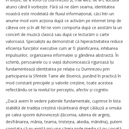
atunci când îi vorbește. Fără să ne dăm seama, identitatea
noastră este modelată de fluxul informațional, căci într-un
anume mod vom acționa după ce activăm pe internet timp de
câteva ore și în alt fel ne vom comporta după ce asistăm la un
concert de muzică clasică sau după ce lecturăm o carte
valoroasă. Specialiștii au demonstrat că hiperactivitatea reduce
eficiența funcțiilor executive cum ar fi: planificarea, inhibarea
impulsurilor, organizarea informației și gândirea abstractă. În
schimb, persoanele cu o viață duhovnicească riguroasă își
fundamentează identitatea pe relația cu Dumnezeu prin
participarea la Sfintele Taine ale Bisericii, punând în practică în
mod constant principiile și valorile creștine, toate acestea
reflectându-se la nivelul lor perceptiv, afectiv și cognitiv.
„Dacă avem în vedere patimile fundamentale, cuprinse în lista
stabilită de tradiția creștină răsăriteană drept călăuză a omului
pe calea sporirii duhovnicești (lăcomia, iubirea de arginți,
desfrânarea, mânia, teama, tristețea, akedia, mândria), putem
constata că nu există nici una căreia noile media să nu-i poată