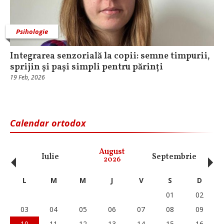
Psihologie
Integrarea senzorială la copii: semne timpurii,
sprijin și pași simpli pentru părinți
19 Feb, 2026
Calendar ortodox
‹
›
August
Iulie
Septembrie
O
2026
L
M
M
J
V
S
D
01
02
03
04
05
06
07
08
09
10
11
12
13
14
15
16