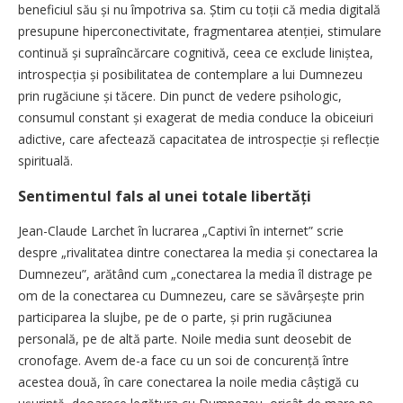
beneficiul său și nu împotriva sa. Știm cu toții că media digitală
presupune hiperconectivitate, fragmentarea atenției, stimulare
continuă și supraîncărcare cognitivă, ceea ce exclude liniș­tea,
introspecția și posibilitatea de contemplare a lui Dumnezeu
prin rugăciune și tăcere. Din punct de vedere psihologic,
consumul constant și exagerat de media conduce la obiceiuri
adictive, care afectează capacitatea de introspecție și reflecție
spirituală.
Sentimentul fals al unei totale libertăți
Jean-Claude Larchet în lucrarea „Captivi în internet” scrie
despre „rivalitatea dintre conectarea la media și conectarea la
Dumnezeu”, arătând cum „conectarea la media îl distrage pe
om de la conectarea cu Dumnezeu, care se săvârșește prin
participarea la slujbe, pe de o parte, și prin rugăciunea
personală, pe de altă parte. Noile media sunt deosebit de
cronofage. Avem de-a face cu un soi de concurență între
acestea două, în care conectarea la noile media câștigă cu