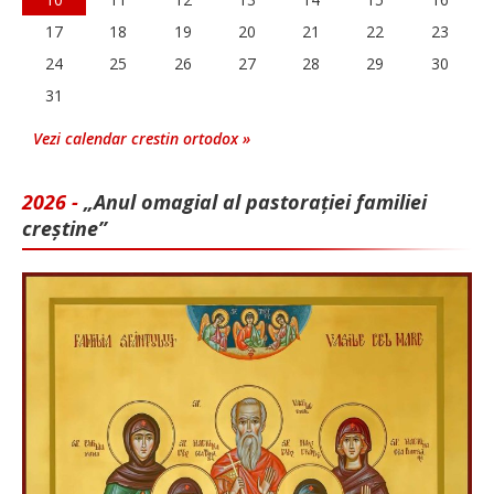
17
18
19
20
21
22
23
24
25
26
27
28
29
30
31
Vezi calendar crestin ortodox »
2026 -
„Anul omagial al pastorației familiei
creștine”