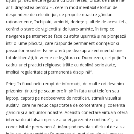
ușurință, deoarece legătura cu Dumnezeu, oricât de mare ne-
ar fi dragostea pentru El, cere în mod inevitabil eforturi de
desprindere de cele din jur, de propriile noastre gânduri -
raționamente, închipuiri, amintiri, dorințe și altele de acest fel -,
cerând o stare de vigilență și de luare-aminte, în timp ce
navigarea pe internet se face cu atâta ușurință și ne plonjează
într-o lume plăcută, care răspunde permanent dorințelor și
pasiunilor noastre. Ea ne oferă pe deasupra sentimentul unei
totale libertăți, în vreme ce legătura cu Dumnezeu, cel puțin în
cadrul unei practici religioase trăite cu deplină seriozitate,
implică regularitate și permanentă disciplină”.
Prinși în fluxul neîntrerupt de informații, de multe ori devenim
prizonieri țintuiți pe scaun ore în șir în fața unui telefon sau
laptop, captați pe neobservate de notificări, stimuli vizuali și
auditivi, care ne reduc capacitatea de concentrare și coerența
gândirii și a acțiunilor noastre. Această conectare virtuală oferă
internautului falsa impresie a unei „prezențe continue” și o
conectivitate permanentă, înăbușind nevoia sufletului de a sta
în liniște, de a vorbi cu Dumnezeu și, mai ales, de a-L asculta