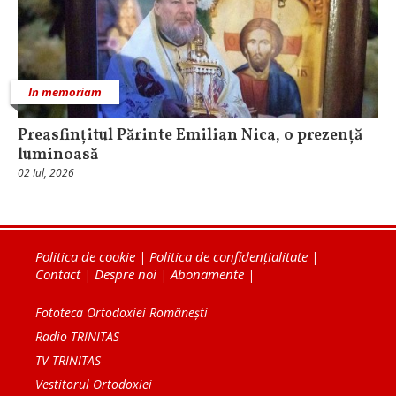
In memoriam
Preasfințitul Părinte Emilian Nica, o prezență
luminoasă
02 Iul, 2026
Politica de cookie
|
Politica de confidențialitate
|
Contact
|
Despre noi
|
Abonamente
|
Fototeca Ortodoxiei Românești
Radio TRINITAS
TV TRINITAS
Vestitorul Ortodoxiei