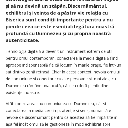
și să nu devină un stăpân. Discernământul,
echilibrul și voința de a păstra vie relația cu
Biserica sunt condiții importante pentru a nu
pierde ceea ce este esențial: legătura noastră
profundă cu Dumnezeu și cu propria noastră
autenticitate.
Tehnologia digitală a devenit un instrument extrem de util
pentru omul contemporan, conectarea la media digitală fiind
aproape indispensabilă fie că locuim în marile orașe, fie într-un
sat dintr-o zonă retrasă. Chiar în acest context, nevoia omului
de comuniune și conectare cu alte persoane și, mai ales, cu
Dumnezeu rămâne una acută, căci ea oferă plenitudine
existenței noastre.
Atât conectarea sau comuniunea cu Dumnezeu, cât și
conectarea la media cer timp, atenție și sens, numai că e
nevoie de discernământ pentru ca acestea să fie împărțite în
așa fel încât omul să le gestioneze în mod echilibrat spre