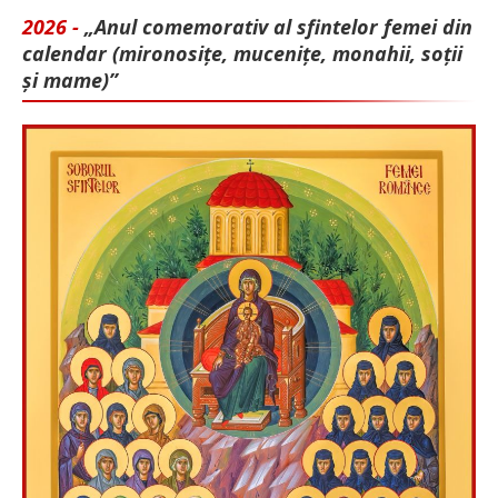
2026 -
„Anul comemorativ al sfintelor femei din
calendar (mironosițe, mu­cenițe, monahii, soții
și mame)”