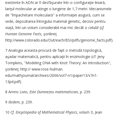
existente în ADN ar fi desfăşurate într-o configuraţie liniară,
lanţul molecular ar atinge o lungime de 1,7 metri. Mecanismele
de "împachetare moleculară" a informaţiei asigură, cum se
vede, depozitarea întregului material genetic, decisiv pentru
viaţă, într-un volum considerabil mai mic decât o celulă! (
cf.
Human Genome Facts
, şonlineţ
http://www.colorado.edu/Outreach/BSI/pdfs/genome_facts.pdf).
7 Analogia aceasta procură de fapt o metodă topologică,
aşadar matematică, pentru aplicaţii în enzimologie (cf. Jeny
Tompkins, "Modeling DNA with Knot Theory: An Introduction",
şonlineţ: http:// www.rose-hulman.
edu/mathjournal/archives/2006/vol7-n1/paper13/v7n1-
13pd.pdf).
8 Amrio Livio,
Este Dumnezeu matematician
, p. 239.
9
Ibidem
, p. 239.
10
Cf. Encyclopedia of Mathematical Physics
, volum 3, Jean