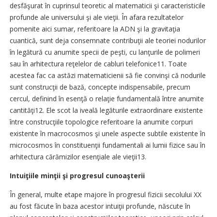
desfăşurat în cuprinsul teoretic al matematicii şi caracteristicile
profunde ale universului şi ale vieţii. În afara rezultatelor
pomenite aici sumar, referitoare la ADN şi la gravitaţia
cuantică, sunt deja consemnate contribuţii ale teoriei nodurilor
în legătură cu anumite specii de peşti, cu lanţurile de polimeri
sau în arhitectura reţelelor de cabluri telefonice11. Toate
acestea fac ca astăzi matematicienii să fie convinşi că nodurile
sunt construcţii de bază, concepte indispensabile, precum
cercul, definind în esenţă o relaţie fundamentală între anumite
cantităţi12. Ele scot la iveală legăturile extraordinare existente
între construcţiile topologice referitoare la anumite corpuri
existente în macrocosmos şi unele aspecte subtile existente în
microcosmos în constituenţii fundamentali ai lumii fizice sau în
arhitectura cărămizilor esenţiale ale vieţii13.
Intuiţiile minţii şi progresul cunoaşterii
În general, multe etape majore în progresul fizicii secolului XX
au fost făcute în baza acestor intuiţii profunde, născute în