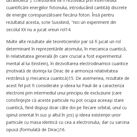
ultravioletă"). Chestiunea va fi rezolvată prin intermediul
cuantificării energiilor fotonului, introducând cantităţi discrete
de energie corespunzătoare fiecărui foton. Însă pentru
rezultatul acesta, scrie Susskind, "nici un experiment din
secolul XX nu a jucat vreun rol14.
Multe alte rezultate ale teoreticienilor par să fi jucat un rol
determinant în reprezentările atomului, în mecanica cuantică,
în relativitatea generală (în care crucial a fost experimentul
mental al lui Einstein), în dezvoltarea electrodinamicii cuantice
(motivată de dorinţa lui Dirac de a armoniza relativitatea
restrânsă şi mecanica cuantică)15. De asemenea, rezultate de
acest fel pot fi considerate şi ideea lui Pauli de a caracteriza
electronii prin intermediul unui principiu de excluziune (care
consfinţeşte că aceste particule nu pot ocupa aceeaşi stare
cuantică, fiind dispuşi doar câte doi pe fiecare orbital, unul cu
spinul orientat în sus şi altul în jos) şi ideea existenţei unor
particule cu masa identică cu cea a electronului, dar cu sarcina
opusă (formulată de Dirac)16.