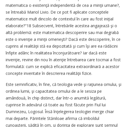
matematica o existenţă independentă de cea a minţii umane?,
se întreabă Mariol Livio. De ce pot fi aplicate conceptele
matematice mult dincolo de contextul în care au fost iniţial
elaborate?"18 Subsecvent, întrebările acestea angajează şi o
altă problemă: este matematica descoperire sau mai degrabă
este o invenţie a minţii omeneşti? Dacă este descoperire, în ce
cuprins al realităţii stă ea depozitată şi cum îşi are ea rădăcini
înfipte adânc în realitatea înconjurătoare? Iar dacă este
invenţie, revine din nou în atenţie întrebarea care tocmai a fost
formulată: cum se explică eficacitatea extraordinară a acestor
concepte inventate în descrierea realităţii fizice.
Este semnificativ, în fine, că teologia vede şi raţiunea omului, şi
ordinea lumii, şi capacitatea omului de a le sesiza pe
amândouă, în chip distinct, dar într-o anumită legătură,
cuprinse în adevărul că toate au fost făcute prin Fiul lui
Dumnezeu, Logosul. Însă înţelegerea teologiei merge chiar
mai departe. Părintele Stăniloae afirma că imboldul
cunoaşterii, sădită în om, şi dorinţa de explorare sunt semnul