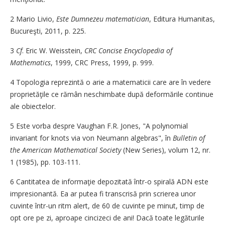
2 Mario Livio,
Este Dumnezeu matematician
, Editura Humanitas,
Bucureşti, 2011, p. 225.
3
Cf
. Eric W. Weisstein,
CRC Concise Encyclopedia of
Mathematics
, 1999, CRC Press, 1999, p. 999.
4 Topologia reprezintă o arie a matematicii care are în vedere
proprietăţile ce rămân neschimbate după deformările continue
ale obiectelor.
5 Este vorba despre Vaughan F.R. Jones, "A polynomial
invariant for knots via von Neumann algebras", în
Bulletin of
the American Mathematical Society
(New Series), volum 12, nr.
1 (1985), pp. 103-111.
6 Cantitatea de informaţie depozitată într-o spirală ADN este
impresionantă. Ea ar putea fi transcrisă prin scrierea unor
cuvinte într-un ritm alert, de 60 de cuvinte pe minut, timp de
opt ore pe zi, aproape cincizeci de ani! Dacă toate legăturile