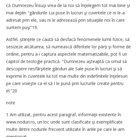
că Dumnezeu Însuşi vrea de la noi să înţelegem tot mai bine şi
mai deplin "gândurile Lui puse în lucruri şi cuvintele ce ni le-a
adresat prin ele, sau ni le adresează prin situaţiile noi în care
suntem puşi"19.
Astfel, ştiinţele ce caută să desfacă fenomenele lumii fizice, să
sesizeze alcătuirea, să numească diferitele lor părţi şi forme de
ordine, pentru a-i captura aspectele matematizabile, pot fi un
capitol de teologie practică. "Dumnezeu aşteaptă ca omul să
descopere nesfârşitele gânduri ale Sale puse în lucruri şi să
exprime în cuvintele lui tot mai multe din indefinitele înţelesuri
pe care voieşte ca el să I le pună prin lucrurile create pentru
el."20
note
1 Am utilizat, pentru acest paragraf, informaţii existente în
www.noduri.ro, un loc unde sunt clasificate şi exemplificate
multe dintre nodurile frecvent utilizate în ariile pe care le-am
menţionat.