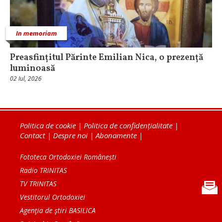
In memoriam
Preasfințitul Părinte Emilian Nica, o prezență
luminoasă
02 Iul, 2026
Politica de cookie
|
Politica de confidențialitate
|
Contact
|
Despre noi
|
Abonamente
|
Fototeca Ortodoxiei Românești
Radio TRINITAS
TV TRINITAS
Vestitorul Ortodoxiei
Agenţia de ştiri BASILICA