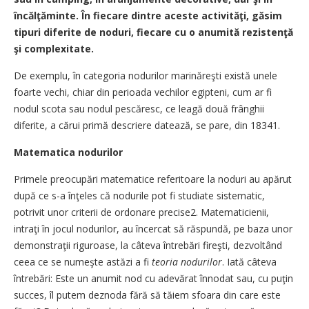
încălţăminte. În fiecare dintre aceste activităţi, găsim
tipuri diferite de noduri, fiecare cu o anumită rezistenţă
şi complexitate.
De exemplu, în categoria nodurilor marinăreşti există unele
foarte vechi, chiar din perioada vechilor egipteni, cum ar fi
nodul scota sau nodul pescăresc, ce leagă două frânghii
diferite, a cărui primă descriere datează, se pare, din 18341.
Matematica nodurilor
Primele preocupări matematice referitoare la noduri au apărut
după ce s-a înţeles că nodurile pot fi studiate sistematic,
potrivit unor criterii de ordonare precise2. Matematicienii,
intraţi în jocul nodurilor, au încercat să răspundă, pe baza unor
demonstraţii riguroase, la câteva întrebări fireşti, dezvoltând
ceea ce se numeşte astăzi a fi
teoria nodurilor
. Iată câteva
întrebări: Este un anumit nod cu adevărat înnodat sau, cu puţin
succes, îl putem deznoda fără să tăiem sfoara din care este