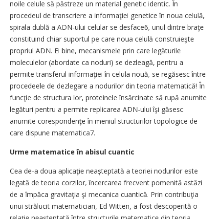
noile celule să păstreze un material genetic identic. În
procedeul de transcriere a informaţiei genetice în noua celulă,
spirala dublă a ADN-ului celular se desface6, unul dintre braţe
constituind chiar suportul pe care noua celulă construieşte
propriul ADN. Ei bine, mecanismele prin care legăturile
moleculelor (abordate ca noduri) se dezleagă, pentru a
permite transferul informaţiei în celula nouă, se regăsesc între
procedeele de dezlegare a nodurilor din teoria matematică! În
funcţie de structura lor, proteinele însărcinate să rupă anumite
legături pentru a permite replicarea ADN-ului îşi găsesc
anumite corespondenţe în meniul structurilor topologice de
care dispune matematica7.
Urme matematice în abisul cuantic
Cea de-a doua aplicaţie neaşteptată a teoriei nodurilor este
legată de teoria corzilor, încercarea frecvent pomenită astăzi
de a împăca gravitaţia şi mecanica cuantică. Prin contribuţia
unui strălucit matematician, Ed Witten, a fost descoperită o
relaţie neaşteptată între structurile matematice din teoria