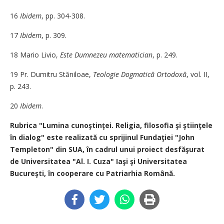
16
Ibidem
, pp. 304-308.
17
Ibidem
, p. 309.
18 Mario Livio,
Este Dumnezeu matematician
, p. 249.
19 Pr. Dumitru Stăniloae,
Teologie Dogmatică Ortodoxă
, vol. II,
p. 243.
20
Ibidem
.
Rubrica "Lumina cunoştinţei. Religia, filosofia şi ştiinţele
în dialog" este realizată cu sprijinul Fundaţiei "John
Templeton" din SUA, în cadrul unui proiect desfăşurat
de Universitatea "Al. I. Cuza" Iaşi şi Universitatea
Bucureşti, în cooperare cu Patriarhia Română.