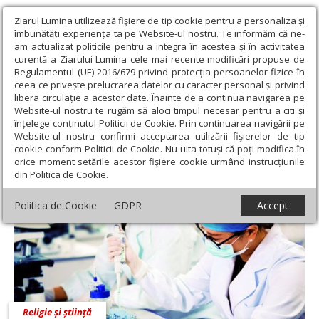
Ziarul Lumina utilizează fişiere de tip cookie pentru a personaliza și
îmbunătăți experiența ta pe Website-ul nostru. Te informăm că ne-
am actualizat politicile pentru a integra în acestea și în activitatea
curentă a Ziarului Lumina cele mai recente modificări propuse de
Regulamentul (UE) 2016/679 privind protecția persoanelor fizice în
ceea ce privește prelucrarea datelor cu caracter personal și privind
libera circulație a acestor date. Înainte de a continua navigarea pe
Website-ul nostru te rugăm să aloci timpul necesar pentru a citi și
Ziarul Lumina
›
Adrian Sorin Mihalache
înțelege conținutul Politicii de Cookie. Prin continuarea navigării pe
Adrian Sorin Mihalache
Website-ul nostru confirmi acceptarea utilizării fişierelor de tip
cookie conform Politicii de Cookie. Nu uita totuși că poți modifica în
orice moment setările acestor fişiere cookie urmând instrucțiunile
din Politica de Cookie.
Politica de Cookie
GDPR
Accept
Religie și știință