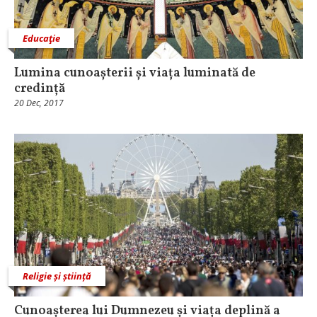
Educaţie
Lumina cunoașterii și viața luminată de
credință
20 Dec, 2017
Religie și știință
Cunoașterea lui Dumnezeu și viața deplină a