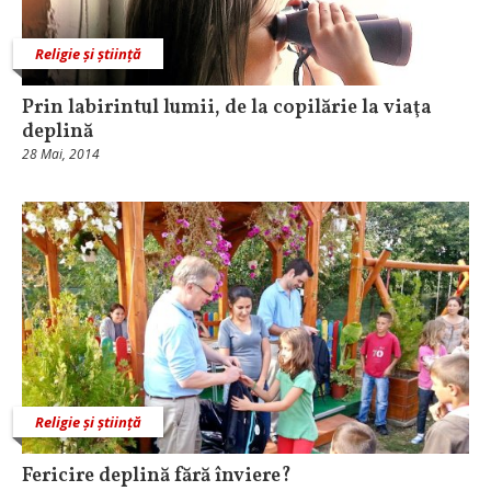
Religie și știință
Prin labirintul lumii, de la copilărie la viaţa
deplină
28 Mai, 2014
Religie și știință
Fericire deplină fără înviere?