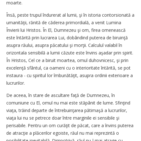
moarte.
Însă, peste trupul îndurerat al lumii, şi în istoria contorsionată a
umanităţii, rănită de căderea primordială, a venit Lumina
Învierii lui Hristos. În El, Dumnezeu şi om, firea omenească
este întărită prin lucrarea Lui, dobândind puterea de biruinţă
asupra răului, asupra păcatului şi morţii. Calculul valabil în
orizontala sensibilă a lumii căzute este învins aşadar prin spirit.
În Hristos, Cel ce a biruit moartea, omul duhovnicesc, şi prin
excelenţă sfântul, ca oameni cu o interioritate întărită, se pot
instaura - cu spiritul lor îmbunătăţit, asupra ordinii exterioare a
lucrurilor.
De aceea, în stare de ascultare faţă de Dumnezeu, în
comuniune cu El, omul nu mai este stăpânit de lume. Sfinţind
viaţa, trăind departe de întrebuinţarea pătimaşă a lucrurilor,
viaţa lui nu se petrece doar între marginile ei sensibile şi
perisabile. Pentru un om curăţit de păcat, care a învins puterea
de atracţie a plăcerilor egoiste, răul nu mai reprezintă o
posibilitate inevitabilă. Dimpotrivă, răul nu-l mai atrage cu