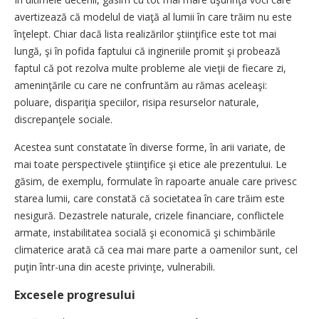
avertizează că modelul de viaţă al lumii în care trăim nu este
înţelept. Chiar dacă lista realizărilor ştiinţifice este tot mai
lungă, şi în pofida faptului că ingineriile promit şi probează
faptul că pot rezolva multe probleme ale vieţii de fiecare zi,
ameninţările cu care ne confruntăm au rămas aceleaşi:
poluare, dispariţia speciilor, risipa resurselor naturale,
discrepanţele sociale.
Acestea sunt constatate în diverse forme, în arii variate, de
mai toate perspectivele ştiinţifice şi etice ale prezentului. Le
găsim, de exemplu, formulate în rapoarte anuale care privesc
starea lumii, care constată că societatea în care trăim este
nesigură. Dezastrele naturale, crizele financiare, conflictele
armate, instabilitatea socială şi economică şi schimbările
climaterice arată că cea mai mare parte a oamenilor sunt, cel
puţin într-una din aceste privinţe, vulnerabili.
Excesele progresului