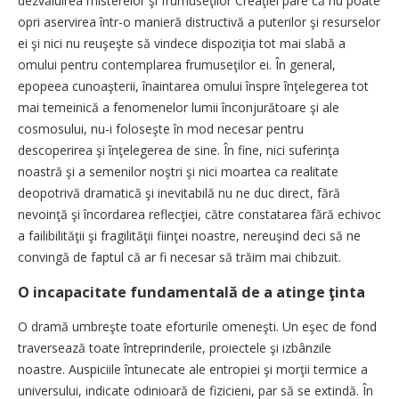
dezvăluirea misterelor şi frumuseţilor Creaţiei pare că nu poate
opri aservirea într-o manieră distructivă a puterilor şi resurselor
ei şi nici nu reuşeşte să vindece dispoziţia tot mai slabă a
omului pentru contemplarea frumuseţilor ei. În general,
epopeea cunoaşterii, înaintarea omului înspre înţelegerea tot
mai temeinică a fenomenelor lumii înconjurătoare şi ale
cosmosului, nu-i foloseşte în mod necesar pentru
descoperirea şi înţelegerea de sine. În fine, nici suferinţa
noastră şi a semenilor noştri şi nici moartea ca realitate
deopotrivă dramatică şi inevitabilă nu ne duc direct, fără
nevoinţă şi încordarea reflecţiei, către constatarea fără echivoc
a failibilităţii şi fragilităţii fiinţei noastre, nereuşind deci să ne
convingă de faptul că ar fi necesar să trăim mai chibzuit.
O incapacitate fundamentală de a atinge ţinta
O dramă umbreşte toate eforturile omeneşti. Un eşec de fond
traversează toate întreprinderile, proiectele şi izbânzile
noastre. Auspiciile întunecate ale entropiei şi morţii termice a
universului, indicate odinioară de fizicieni, par să se extindă. În