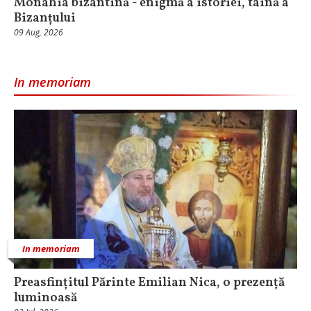
Monahia bizantină - enigmă a istoriei, taină a
Bizanțului
09 Aug, 2026
In memoriam
In memoriam
Preasfințitul Părinte Emilian Nica, o prezență
luminoasă