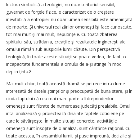
lectura simbolică a teologiei, nu doar teritoriul sensibil,
guvernat de forţele fizice, e caracterizat de o creştere
inevitabilă a entropiei; nu doar lumea sensibilă este ameninţată
de moarte. Şi universul realizărilor omeneşti îşi face cunoscute,
tot mai mult şi mai mult, neputinţele. Cu toată zbaterea
spiritului său, strădania, creaţiile şi rezultatele inginereşti ale
omului rămân sub auspiciile lumii căzute. Din perspectivă
teologică, în toate aceste situaţii se poate vedea, de fapt, o
incapacitate fundamentală a omului de a-şi atinge în mod
deplin ţinta.8
Mai mult chiar, toată această dramă se petrece într-o lume
interesată de datele ştiinţelor şi preocupată de bună stare, şi în
ciuda faptului că cea mai mare parte a întreprinderilor
omeneşti sunt filtrate de numeroase judecăţi prealabile. Omul
întâi analizează şi proiectează dinainte faptele cotidiene pe
care le săvârşeşte. În multe situaţii concrete, activităţile
omeneşti sunt însoţite de o analiză, sunt cântărite raţional. Cu
toate acestea, în ansamblul lumii, şi puse împreună, deciziile şi