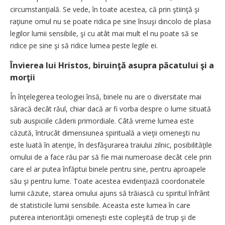
circumstanţială. Se vede, în toate acestea, că prin ştiinţă şi
raţiune omul nu se poate ridica pe sine însuşi dincolo de plasa
legilor lumii sensibile, şi cu atât mai mult el nu poate să se
ridice pe sine şi să ridice lumea peste legile ei.
Învierea lui Hristos, biruinţă asupra păcatului şi a
morţii
În înţelegerea teologiei însă, binele nu are o diversitate mai
săracă decât răul, chiar dacă ar fi vorba despre o lume situată
sub auspiciile căderii primordiale. Câtă vreme lumea este
căzută, întrucât dimensiunea spirituală a vieţii omeneşti nu
este luată în atenţie, în desfăşurarea traiului zilnic, posibilităţile
omului de a face rău par să fie mai numeroase decât cele prin
care el ar putea înfăptui binele pentru sine, pentru aproapele
său şi pentru lume. Toate acestea evidenţiază coordonatele
lumii căzute, starea omului ajuns să trăiască cu spiritul înfrânt
de statisticile lumii sensibile. Aceasta este lumea în care
puterea interiorităţii omeneşti este copleşită de trup şi de