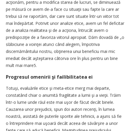
acţionăm, pentru a modifica starea de lucruri, se diminuează
pe măsură ce avem de-a face cu situaţii sau fapte la care ar
trebui să ne raportăm, dar care sunt situate într-un viitor tot
mai îndepărtat. Potrivit unor analize etice, avem un fel deficitar
de a analiza realitatea şi de a acţiona, întrucât avem o
predispoziţie de a favoriza viitorul apropiat. Dăm dovadă de „o
slăbiciune a voinţei atunci când alegem, împotriva
discernământului nostru, obţinerea unui beneficiu mai mic
imediat decât aşteptarea câtorva ore în plus pentru un bine
mult mai mare5.
Progresul omenirii şi failibilitatea ei
Totuşi, evaluările etice şi meta-etice merg mai departe,
constatând chiar o anumită fragilitate a lumii şi a vieţii. Trăim
într-o lume unde răul este mai uşor de făcut decât binele.
Cauzarea unor prejudicii, spun doi autori recenţi, în lumea
noastră, asistată de puterile sporite ale tehnicii, a ajuns să fie
o întreprindere mai uşoară decât aceea de săvârşire a unor
fapte care să aducă beneficii. Magnitudinea prejudiciului