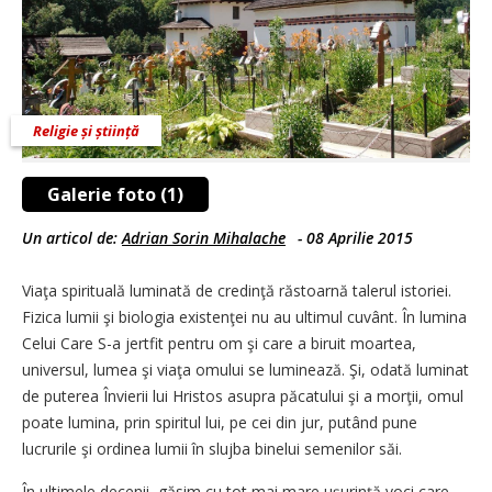
Religie și știință
Galerie foto (1)
Un articol de:
Adrian Sorin Mihalache
-
08 Aprilie 2015
Viaţa spirituală luminată de credinţă răstoarnă talerul istoriei.
Fizica lumii şi biologia existenţei nu au ultimul cuvânt. În lumina
Celui Care S-a jertfit pentru om şi care a biruit moartea,
universul, lumea şi viaţa omului se luminează. Şi, odată luminat
de puterea Învierii lui Hristos asupra păcatului şi a morţii, omul
poate lumina, prin spiritul lui, pe cei din jur, putând pune
lucrurile şi ordinea lumii în slujba binelui semenilor săi.
În ultimele decenii, găsim cu tot mai mare uşurinţă voci care