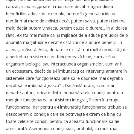
cauzat, scriu ei, „poate fi mai mare decât magnitudinea
beneficiilor aduse: de exemplu, putem în general ucide un
număr mai mare de indivizi decât putem salva, putem răni mai
mulţi decât putem vindeca, putem cauza o durere... În al doilea
rând, există mai multe căi şi mijloace de a aduce prejudicii de o
anumită magnitudine decât există căi de a aduce beneficii în
aceeaşi măsură. Asta, deoarece există mai multe modalităţi de
a perturba un sistem care funcţionează bine, cum ar fi un
organism biologic, sau interacţiunea organismelor, cum ar fi
un ecosistem, decât de a-l îmbunătăţi ca intervenţii arbitrare în
sistemele care funcţionează bine să le dăuneze mai degrabă
decât să le îmbunătăţească“. „Dacă înlăturăm, scriu mai
departe autorii, oricare dintre nenumăratele condiţii pentru a
menţine funcţionarea unui sistem integrat, îi vom întrerupe
funcţionarea, dar pentru a-i îmbunătăţi funcţionarea trebuie să
descoperim o condiţie care se potriveşte extrem de bine cu
toate celelalte condiţii pentru ca această funcţionare să fie
ameliorată. Asemenea condiţii sunt, probabil, cu mult mai