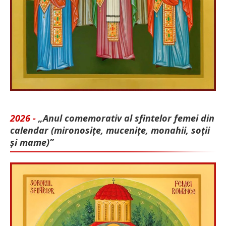
2026 -
„Anul comemorativ al sfintelor femei din
calendar (mironosițe, mu­cenițe, monahii, soții
și mame)”