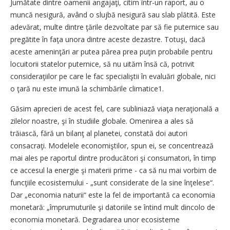
Jumătate dintre oamenii angajaţi, citim într-un raport, au o
muncă nesigură, având o slujbă nesigură sau slab plătită. Este
adevărat, multe dintre ţările dezvoltate par să fie puternice sau
pregătite în faţa unora dintre aceste dezastre. Totuşi, dacă
aceste ameninţări ar putea părea prea puţin probabile pentru
locuitorii statelor puternice, să nu uităm însă că, potrivit
consideraţiilor pe care le fac specialiştii în evaluări globale, nici
o ţară nu este imună la schimbările climatice1.
Găsim aprecieri de acest fel, care subliniază viaţa neraţională a
zilelor noastre, şi în studiile globale. Omenirea a ales să
trăiască, fără un bilanţ al planetei, constată doi autori
consacraţi. Modelele economiştilor, spun ei, se concentrează
mai ales pe raportul dintre producători şi consumatori, în timp
ce accesul la energie şi materii prime - ca să nu mai vorbim de
funcţiile ecosistemului - „sunt considerate de la sine înţelese“.
Dar „economia naturii“ este la fel de importantă ca economia
monetară: „împrumuturile şi datoriile se întind mult dincolo de
economia monetară. Degradarea unor ecosisteme