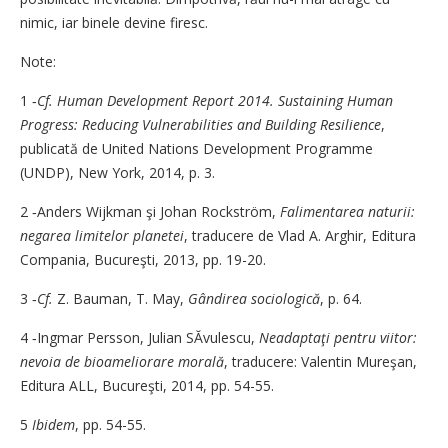
nimic, iar binele devine firesc.
Note:
1 ‑
Cf.
Human Development Re­port 2014. Sustaining Hu­man
Progress: Reducing Vul­nerabilities and Buil­ding Resilience
,
publicată de United Nations De­ve­lop­ment Programme
(UNDP), New York, 2014, p. 3.
2 ‑Anders Wijkman şi Johan Rockström,
Falimentarea na­­turii:
negarea limitelor pla­­­netei
, traducere de Vlad A. Arghir, Editura
Com­­pa­nia, Bucureşti, 2013, pp. 19-20.
3 ‑
Cf.
Z. Bauman, T. May,
Gân­direa sociologică
, p. 64.
4 ‑Ingmar Persson, Julian SĂ­vu­lescu,
Neadaptaţi pen­­tru vi­itor:
nevoia de bi­oa­­me­lio­ra­re morală
, tradu­ce­re: Va­len­­tin Mureşan,
E­di­tura ALL, Bucureşti, 2014, pp. 54-55.
5
Ibidem
, pp. 54-55.