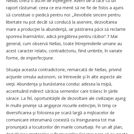
Nellas oferă o astfel de înţelegere. Avem de-a face cu un
raport răsturnat: ceea ce era menit să ne fie de folos a ajuns
să constituie o piedică pentru noi: „Revoltele sincere pentru
libertate nu pot decât să conducă la aservire, dezvoltarea
mare a producţiei la abundenţă, iar păstrarea păcii să reclame
sporirea înarmărilor, adică pregătirea pentru război“.7 Mai
general, cum observă Nellas, toate întreprinderile umane au
acest caracter relativ, contradictoriu, fiind umbrite, în variate
forme, de imperfecţiune.
Situaţia aceasta contradictorie, remarcată de Nellas, privind
acţiunile omului autonom, se întrevede şi în alte aspecte ale
vieţii. Abundenţa şi bunăstarea conduc adesea la risipă,
accentuând indirect sărăcia semenilor care trăiesc în ţările
sărace. La fel, oportunităţile de dezvoltare ale civilizaţiei ajung
în multe privinţe să angajeze riscurile extincţiei, în timp ce
diversificarea şi folosirea pe scară largă a mijloacelor de
comunicare interumană coexistă cu însingurarea tot mai
pronunţată a locuitorilor din marile conurbaţii. Pe un alt plan,