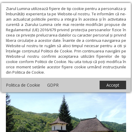
Ziarul Lumina utilizează fişiere de tip cookie pentru a personaliza și
îmbunătăți experiența ta pe Website-ul nostru. Te informăm că ne-
am actualizat politicile pentru a integra în acestea și în activitatea
curentă a Ziarului Lumina cele mai recente modificări propuse de
Regulamentul (UE) 2016/679 privind protecția persoanelor fizice în
ceea ce privește prelucrarea datelor cu caracter personal și privind
libera circulație a acestor date. Înainte de a continua navigarea pe
Website-ul nostru te rugăm să aloci timpul necesar pentru a citi și
Ziarul Lumina
›
Societate
›
Religie și știință
›
Lumina învierii şi
înțelege conținutul Politicii de Cookie. Prin continuarea navigării pe
umbrele finitudinii omeneşti
Website-ul nostru confirmi acceptarea utilizării fişierelor de tip
cookie conform Politicii de Cookie. Nu uita totuși că poți modifica în
Lumina învierii şi umbrele finitudinii
orice moment setările acestor fişiere cookie urmând instrucțiunile
din Politica de Cookie.
omeneşti
Politica de Cookie
GDPR
Accept