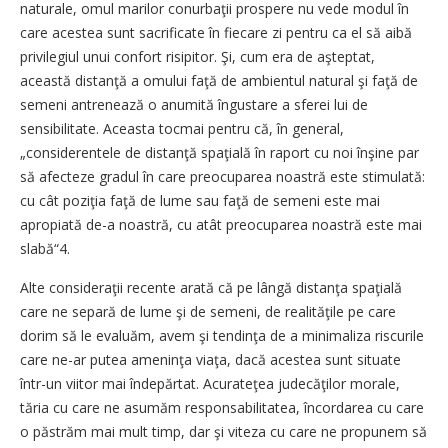
naturale, omul marilor conurbaţii prospere nu vede modul în
care acestea sunt sacrificate în fiecare zi pentru ca el să aibă
privilegiul unui confort risipitor. Şi, cum era de aşteptat,
această distanţă a omului faţă de ambientul natural şi faţă de
semeni antrenează o anumită îngustare a sferei lui de
sensibilitate. Aceasta tocmai pentru că, în general,
„considerentele de distanţă spaţială în raport cu noi înşine par
să afecteze gradul în care preocuparea noastră este stimulată:
cu cât poziţia faţă de lume sau faţă de semeni este mai
apropiată de-a noastră, cu atât preocuparea noastră este mai
slabă“4.
Alte consideraţii recente arată că pe lângă distanţa spaţială
care ne separă de lume şi de semeni, de realităţile pe care
dorim să le evaluăm, avem şi tendinţa de a minimaliza riscurile
care ne-ar putea ameninţa viaţa, dacă acestea sunt situate
într-un viitor mai îndepărtat. Acurateţea judecăţilor morale,
tăria cu care ne asumăm responsabilitatea, încordarea cu care
o păstrăm mai mult timp, dar şi viteza cu care ne propunem să