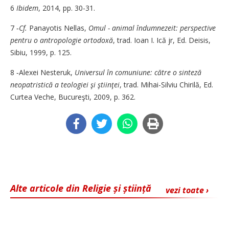
6
Ibidem
, 2014, pp. 30-31.
7 ‑
Cf.
Panayotis Nellas,
O­mul - animal îndumnezeit: per­spective
pentru o antro­po­logie ortodoxă
, trad. Ioan I. Ică jr, Ed. Deisis,
Sibiu, 1999, p. 125.
8 ‑Alexei Nesteruk,
Univer­sul în comuniune: către o sin­te­ză
neopatristică a teo­lo­­giei şi ştiinţei
, trad. ­Mi­hai-Silviu Chi­rilă, Ed.
Cur­tea Veche, Bu­cureşti, 2009, p. 362.
Alte articole din Religie și știință
vezi toate ›