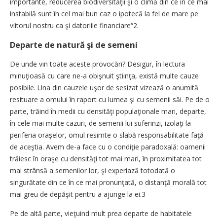
importante, reducerea biodiversităţii şi o climă din ce în ce mai
instabilă sunt în cel mai bun caz o ipotecă la fel de mare pe
viitorul nostru ca şi datoriile financiare“2.
Departe de natură şi de semeni
De unde vin toate aceste provocări? Desigur, în lectura
minuţioasă cu care ne-a obişnuit ştiinţa, există multe cauze
posibile. Una din cauzele uşor de sesizat vizează o anumită
resituare a omului în raport cu lumea şi cu semenii săi. Pe de o
parte, trăind în medii cu densităţi populaţionale mari, departe,
în cele mai multe cazuri, de semenii lui suferinzi, izolaţi la
periferia oraşelor, omul resimte o slabă responsabilitate faţă
de aceştia. Avem de-a face cu o condiţie paradoxală: oamenii
trăiesc în oraşe cu densităţi tot mai mari, în proximitatea tot
mai strânsă a semenilor lor, şi experiază totodată o
singurătate din ce în ce mai pronunţată, o distanţă morală tot
mai greu de depăşit pentru a ajunge la ei.3
Pe de altă parte, vieţuind mult prea departe de habitatele