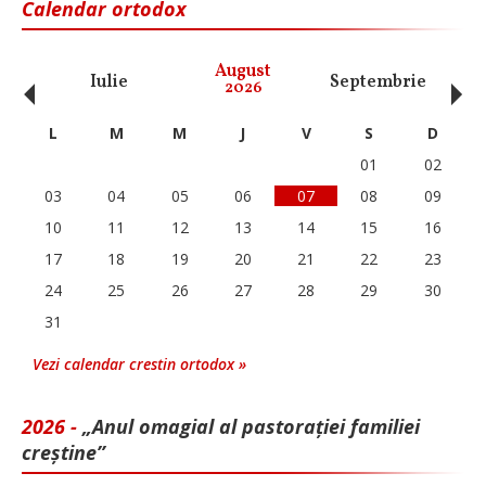
Calendar ortodox
‹
›
August
Iulie
Septembrie
O
2026
L
M
M
J
V
S
D
01
02
03
04
05
06
07
08
09
10
11
12
13
14
15
16
17
18
19
20
21
22
23
24
25
26
27
28
29
30
31
Vezi calendar crestin ortodox »
2026 -
„Anul omagial al pastorației familiei
creștine”