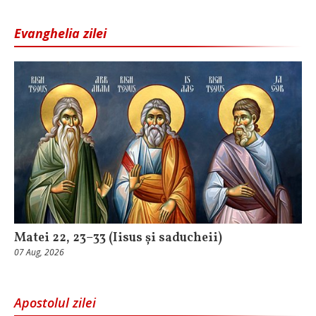
Evanghelia zilei
Matei 22, 23–33 (Iisus și saducheii)
07 Aug, 2026
Apostolul zilei