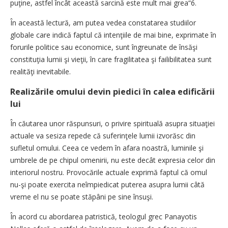
puţine, astfel încât această sarcină este mult mai grea“6.
În această lectură, am putea vedea constatarea studiilor
globale care indică faptul că intenţiile de mai bine, exprimate în
forurile politice sau economice, sunt îngreunate de însăşi
constituţia lumii şi vieţii, în care fragilitatea şi failibilitatea sunt
realităţi inevitabile.
Realizările omului devin piedici în calea edificării
lui
În căutarea unor răspunsuri, o privire spirituală asupra situaţiei
actuale va sesiza repede că suferinţele lumii izvorăsc din
sufletul omului. Ceea ce vedem în afara noastră, luminile şi
umbrele de pe chipul omenirii, nu este decât expresia celor din
interiorul nostru. Provocările actuale exprimă faptul că omul
nu-şi poate exercita neîmpiedicat puterea asupra lumii câtă
vreme el nu se poate stăpâni pe sine însuşi.
În acord cu abordarea patristică, teologul grec Panayotis