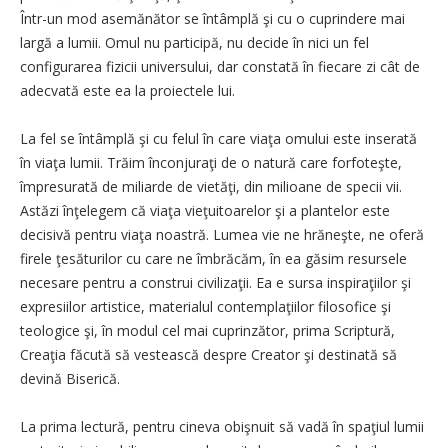
Într-un mod asemănător se întâmplă şi cu o cuprindere mai
largă a lumii. Omul nu participă, nu decide în nici un fel
configurarea fizicii universului, dar constată în fiecare zi cât de
adecvată este ea la proiectele lui.
La fel se întâmplă şi cu felul în care viaţa omului este inserată
în viaţa lumii. Trăim înconjuraţi de o natură care forfoteşte,
împresurată de miliarde de vietăţi, din milioane de specii vii.
Astăzi înţelegem că viaţa vieţuitoarelor şi a plantelor este
decisivă pentru viaţa noastră. Lumea vie ne hrăneşte, ne oferă
firele ţesăturilor cu care ne îmbrăcăm, în ea găsim resursele
necesare pentru a construi civilizaţii. Ea e sursa inspiraţiilor şi
expresiilor artistice, materialul contemplaţiilor filosofice şi
teologice şi, în modul cel mai cuprinzător, prima Scriptură,
Creaţia făcută să vestească despre Creator şi destinată să
devină Biserică.
La prima lectură, pentru cineva obişnuit să vadă în spaţiul lumii