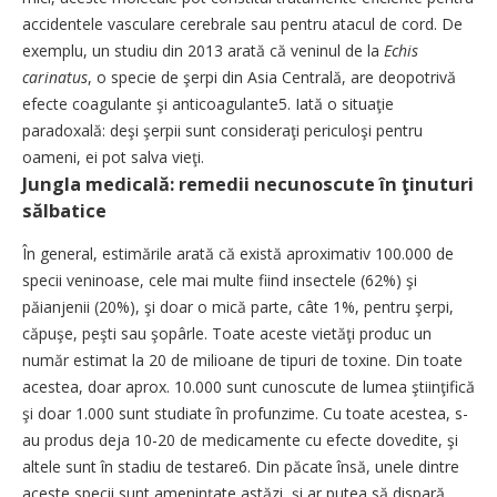
accidentele vasculare cerebrale sau pentru atacul de cord. De
exemplu, un studiu din 2013 arată că veninul de la
Echis
carinatus
, o specie de şerpi din Asia Centrală, are deopotrivă
efecte coagulante şi anticoagulante5. Iată o situaţie
paradoxală: deşi şerpii sunt consideraţi periculoşi pentru
oameni, ei pot salva vieţi.
Jungla medicală: remedii necunoscute în ţinuturi
sălbatice
În general, estimările arată că există aproximativ 100.000 de
specii veninoase, cele mai multe fiind insectele (62%) şi
păianjenii (20%), şi doar o mică parte, câte 1%, pentru şerpi,
căpuşe, peşti sau şopârle. Toate aceste vietăţi produc un
număr estimat la 20 de milioane de tipuri de toxine. Din toate
acestea, doar aprox. 10.000 sunt cunoscute de lumea ştiinţifică
şi doar 1.000 sunt studiate în profunzime. Cu toate acestea, s-
au produs deja 10-20 de medicamente cu efecte dovedite, şi
altele sunt în stadiu de testare6. Din păcate însă, unele dintre
aceste specii sunt ameninţate astăzi, şi ar putea să dispară