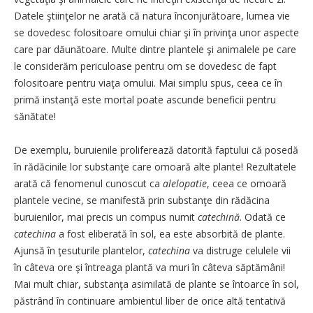
Datele ştiinţelor ne arată că natura înconjurătoare, lumea vie
se dovedesc folositoare omului chiar şi în privinţa unor aspecte
care par dăunătoare. Multe dintre plantele şi animalele pe care
le considerăm periculoase pentru om se dovedesc de fapt
folositoare pentru viaţa omului. Mai simplu spus, ceea ce în
primă instanţă este mortal poate ascunde beneficii pentru
sănătate!
De exemplu, buruienile proliferează datorită faptului că posedă
în rădăcinile lor substanţe care omoară alte plante! Rezultatele
arată că fenomenul cunoscut ca
alelopatie
, ceea ce omoară
plantele vecine, se manifestă prin substanţe din rădăcina
buruienilor, mai precis un compus numit
catechină
. Odată ce
catechina
a fost eliberată în sol, ea este absorbită de plante.
Ajunsă în ţesuturile plantelor,
catechina
va distruge celulele vii
în câteva ore şi întreaga plantă va muri în câteva săptămâni!
Mai mult chiar, substanţa asimilată de plante se întoarce în sol,
păstrând în continuare ambientul liber de orice altă tentativă