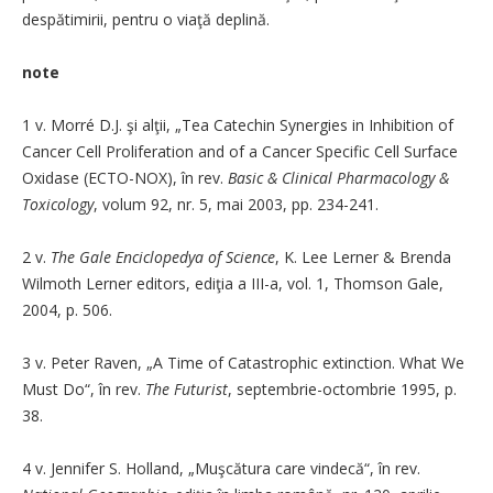
despătimirii, pentru o viaţă deplină.
note
1 v. Morré D.J. şi alţii, „Tea Catechin Synergies in Inhibition of
Cancer Cell Proliferation and of a Cancer Specific Cell Surface
Oxidase (ECTO-NOX), în rev.
Basic & Clinical Pharmacology &
Toxicology
, volum 92, nr. 5, mai 2003, pp. 234-241.
2 v.
The Gale Enciclopedya of Science
, K. Lee Lerner & Brenda
Wilmoth Lerner editors, ediţia a III-a, vol. 1, Thomson Gale,
2004, p. 506.
3 v. Peter Raven, „A Time of Catastrophic extinction. What We
Must Do“, în rev.
The Futurist
, septembrie-octombrie 1995, p.
38.
4 v. Jennifer S. Holland, „Muşcătura care vindecă“, în rev.