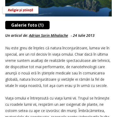
Religie și știință
Galerie foto (1)
Un articol de:
Adrian Sorin Mihalache
-
24 Iulie 2013
Nu este greu de înţeles că natura înconjurătoare, lumea vie în
special, are un rol decisiv în viaţa omului. Chiar dacă în ultima
vreme suntem asaltaţi de realizările spectaculoase ale tehnicii,
de dispozitive tot mai performante, de nanotehnologii care
anunţă o nouă eră în ştiinţele medicale sau în comunicarea
globală, natura înconjurătoare şi vietăţile ei rămân la fel de
vitale în viaţa noastră, tot aşa cum erau şi în urmă cu secole.
Viaţa omului e întreţesută cu viaţa lumii vii. Trupul se hrăneşte
cu roadele lumii vii, respirăm un aer oxigenat de plante, ne
ostoim setea cu ape ce izvorăsc din munţi. Îmbrăcămintea,
materialele de construcţie, rezervele pentru tehnologiile înalte,