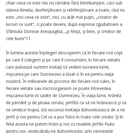
chiar ceea ce este rău nu rămâne fără întrebuinţare, căci sub
iubirea Binelui, desfiinţătoare şi reînfiinţătoare a toate, răul nu
este „nici ceva ce este“, nici, cu atât mai puţin, „creator de
lucruri ce sunt“, ci poate deveni, după expresia zguduitoare a
Sfântului Dionisie Areopagitul, „şi fiinţă, şi bine, şi creator de
cele bune“11.
În lumina acestei înţelegeri descoperim că în fiecare rod copt
pe care îl culegem şi pe care îl consumăm, în fiecare vietate
care pulsează suntem invitaţi să vedem lucrarea lumii,
mişcarea pe care Dumnezeu a lăsat-o în ea pentru viaţa
noastră. În milioanele de procese din fiecare rod cules, în
fiecare vietate sau microorganism se poate întrevedea
mişcarea lumii vii sădite de Dumnezeu. În viaţa lumii, hrănită
de pământ şi de ploaia cerului, jertfită ca să ne hrănească şi să
ne vindece trupul, stă ascunsă invitaţia duhovnicească de a ne
jertfi şi noi pentru Cel ce a pus folos în toate cele create. Şi în
felul acesta ne putem hrăni şi noi cu roadele Jertfei Fiului
pentru noi, vindecându-ne duhovniceşte, prin nevoinţele