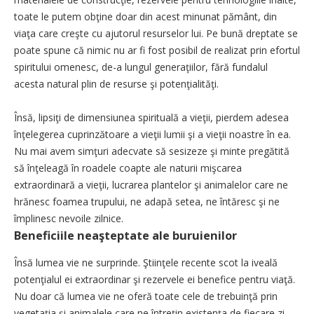
toate le putem obţine doar din acest minunat pământ, din
viaţa care creşte cu ajutorul resurselor lui. Pe bună dreptate se
poate spune că nimic nu ar fi fost posibil de realizat prin efortul
spiritului omenesc, de-a lungul generaţiilor, fără fundalul
acesta natural plin de resurse şi potenţialităţi.
Însă, lipsiţi de dimensiunea spirituală a vieţii, pierdem adesea
înţelegerea cuprinzătoare a vieţii lumii şi a vieţii noastre în ea.
Nu mai avem simţuri adecvate să sesizeze şi minte pregătită
să înţeleagă în roadele coapte ale naturii mişcarea
extraordinară a vieţii, lucrarea plantelor şi animalelor care ne
hrănesc foamea trupului, ne adapă setea, ne întăresc şi ne
împlinesc nevoile zilnice.
Beneficiile neaşteptate ale buruienilor
Însă lumea vie ne surprinde. Ştiinţele recente scot la iveală
potenţialul ei extraordinar şi rezervele ei benefice pentru viaţă.
Nu doar că lumea vie ne oferă toate cele de trebuinţă prin
vegetaţia şi animalele care ne întreţin existenţa de fiecare zi.