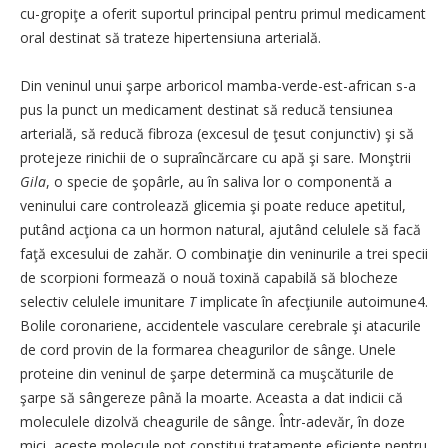
cu-gropiţe a oferit suportul principal pentru primul medicament
oral destinat să trateze hipertensiuna arterială.
Din veninul unui şarpe arboricol mamba-verde-est-african s-a
pus la punct un medicament destinat să reducă tensiunea
arterială, să reducă fibroza (excesul de ţesut conjunctiv) şi să
protejeze rinichii de o supraîncărcare cu apă şi sare. Monştrii
Gila
, o specie de şopârle, au în saliva lor o componentă a
veninului care controlează glicemia şi poate reduce apetitul,
putând acţiona ca un hormon natural, ajutând celulele să facă
faţă excesului de zahăr. O combinaţie din veninurile a trei specii
de scorpioni formează o nouă toxină capabilă să blocheze
selectiv celulele imunitare
T
implicate în afecţiunile autoimune4.
Bolile coronariene, accidentele vasculare cerebrale şi atacurile
de cord provin de la formarea cheagurilor de sânge. Unele
proteine din veninul de şarpe determină ca muşcăturile de
şarpe să sângereze până la moarte. Aceasta a dat indicii că
moleculele dizolvă cheagurile de sânge. Într-adevăr, în doze
mici, aceste molecule pot constitui tratamente eficiente pentru