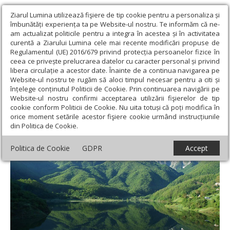
Ziarul Lumina utilizează fişiere de tip cookie pentru a personaliza și
îmbunătăți experiența ta pe Website-ul nostru. Te informăm că ne-
am actualizat politicile pentru a integra în acestea și în activitatea
curentă a Ziarului Lumina cele mai recente modificări propuse de
Regulamentul (UE) 2016/679 privind protecția persoanelor fizice în
ceea ce privește prelucrarea datelor cu caracter personal și privind
libera circulație a acestor date. Înainte de a continua navigarea pe
Website-ul nostru te rugăm să aloci timpul necesar pentru a citi și
Ziarul Lumina
›
Societate
›
Religie și știință
›
Lumea vie şi viaţa
înțelege conținutul Politicii de Cookie. Prin continuarea navigării pe
deplină a omului
Website-ul nostru confirmi acceptarea utilizării fişierelor de tip
cookie conform Politicii de Cookie. Nu uita totuși că poți modifica în
Lumea vie şi viaţa deplină a omului
orice moment setările acestor fişiere cookie urmând instrucțiunile
din Politica de Cookie.
Politica de Cookie
GDPR
Accept