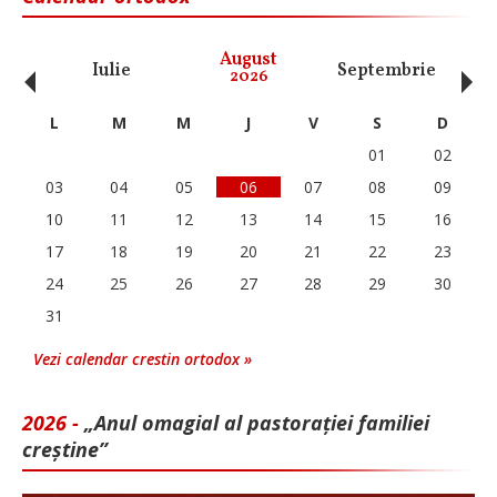
‹
›
August
Iulie
Septembrie
O
2026
L
M
M
J
V
S
D
01
02
03
04
05
06
07
08
09
10
11
12
13
14
15
16
17
18
19
20
21
22
23
24
25
26
27
28
29
30
31
Vezi calendar crestin ortodox »
2026 -
„Anul omagial al pastorației familiei
creștine”