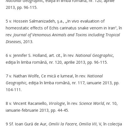
National Geographic
, ediţia în limba română, nr. 120, aprilie
2013, pp. 96-115.
5 v. Hossein Salmanizadeh, ş.a., „In vivo evaluation of
homeostatic effects of Echis carinatus snake venom in Iran“, în
rev.
Journal of Venomous Animals and Toxins including Tropical
Diseases
, 2013.
6 v. Jennifer S. Holland, art. cit., în rev.
National Geographic
,
ediţia în limba română, nr. 120, aprilie 2013, pp. 96-115.
7 v. Nathan Wolfe, Ce mică e lumea!, în rev.
National
Geographic
, ediţia în limba română, nr. 117, ianuarie 2013, pp.
104-111.
8 v. Vincent Racaniello,
Virologie
, în rev.
Science World
, nr. 10,
ianuarie-februarie 2013, pp. 44-45.
9 Sf. Ioan Gură de Aur,
Omilii la Facere, Omilia VII
, V, în colecţia