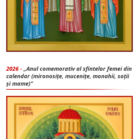
2026 -
„Anul comemorativ al sfintelor femei din
calendar (mironosițe, mu­cenițe, monahii, soții
și mame)”