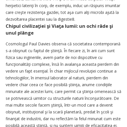
herpetici latenţi în corp, de exemplu, induc un răspuns imunitar
care creşte rezistenţa gazdei, tot aşa cum alţi microbi ajută la
dezvoltarea placentei sau la digestie8.
Chipul civilizaţiei şi Viaţa lumii: un ochi râde şi
unul plânge
Cosmologul Paul Davies observa că societatea contemporană
s-a obişnuit cu faptul de ştiinţă. În fiecare zi, în arii cum sunt
fizica sau ingineriile, avem parte de noi dispozitive cu
funcţionalităţi complexe, însă în avalanşa aceasta pierdem din
vedere un fapt esenţial. În chiar mijlocul revoluţiei continue a
tehnologiilor, în imensul laborator al naturii, pierdem din
vedere chiar ceea ce face posibilă ştiinţa, anume condiţiile
minunate ale acestei lumi, care permit ca ştiinţa omenească să
se potrivească uimitor cu structurile naturii înconjurătoare. De
mai multe secole facem ştiinţă, într-un mod care a devenit
obişnuit, instituţional şi la scară planetară, predat în şcoli şi
finanţat de industrii, dar nu reflectăm la felul minunat cum este
posibilă această ştiinţă, şi nu suntem uimiţi de eficacitatea ei.