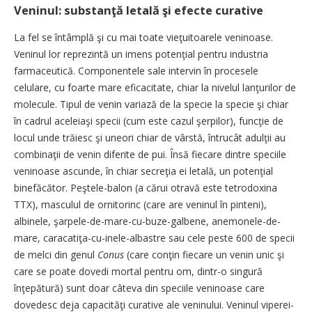
Veninul: substanţă letală şi efecte curative
La fel se întâmplă şi cu mai toate vieţuitoarele veninoase.
Veninul lor reprezintă un imens potenţial pentru industria
farmaceutică. Componentele sale intervin în procesele
celulare, cu foarte mare eficacitate, chiar la nivelul lanţurilor de
molecule. Tipul de venin variază de la specie la specie şi chiar
în cadrul aceleiaşi specii (cum este cazul şerpilor), funcţie de
locul unde trăiesc şi uneori chiar de vârstă, întrucât adulţii au
combinaţii de venin diferite de pui. Însă fiecare dintre speciile
veninoase ascunde, în chiar secreţia ei letală, un potenţial
binefăcător. Peştele-balon (a cărui otravă este tetrodoxina
TTX), masculul de ornitorinc (care are veninul în pinteni),
albinele, şarpele-de-mare-cu-buze-galbene, anemonele-de-
mare, caracatiţa-cu-inele-albastre sau cele peste 600 de specii
de melci din genul
Conus
(care conţin fiecare un venin unic şi
care se poate dovedi mortal pentru om, dintr-o singură
înţepătură) sunt doar câteva din speciile veninoase care
dovedesc deja capacităţi curative ale veninului. Veninul viperei-