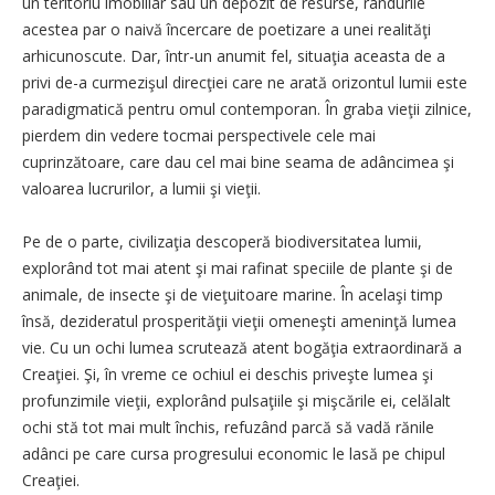
un teritoriu imobiliar sau un depozit de resurse, rândurile
acestea par o naivă încercare de poetizare a unei realităţi
arhicunoscute. Dar, într-un anumit fel, situaţia aceasta de a
privi de-a curmezişul direcţiei care ne arată orizontul lumii este
paradigmatică pentru omul contemporan. În graba vieţii zilnice,
pierdem din vedere tocmai perspectivele cele mai
cuprinzătoare, care dau cel mai bine seama de adâncimea şi
valoarea lucrurilor, a lumii şi vieţii.
Pe de o parte, civilizaţia descoperă biodiversitatea lumii,
explorând tot mai atent şi mai rafinat speciile de plante şi de
animale, de insecte şi de vieţuitoare marine. În acelaşi timp
însă, dezideratul prosperităţii vieţii omeneşti ameninţă lumea
vie. Cu un ochi lumea scrutează atent bogăţia extraordinară a
Creaţiei. Şi, în vreme ce ochiul ei deschis priveşte lumea şi
profunzimile vieţii, explorând pulsaţiile şi mişcările ei, celălalt
ochi stă tot mai mult închis, refuzând parcă să vadă rănile
adânci pe care cursa progresului economic le lasă pe chipul
Creaţiei.