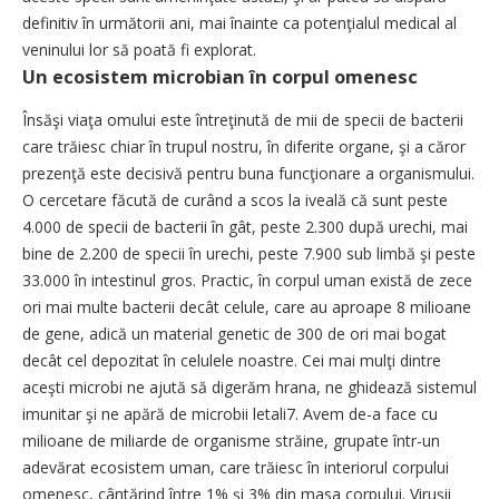
definitiv în următorii ani, mai înainte ca potenţialul medical al
veninului lor să poată fi explorat.
Un ecosistem microbian în corpul omenesc
Însăşi viaţa omului este întreţinută de mii de specii de bacterii
care trăiesc chiar în trupul nostru, în diferite organe, şi a căror
prezenţă este decisivă pentru buna funcţionare a organismului.
O cercetare făcută de curând a scos la iveală că sunt peste
4.000 de specii de bacterii în gât, peste 2.300 după urechi, mai
bine de 2.200 de specii în urechi, peste 7.900 sub limbă şi peste
33.000 în intestinul gros. Practic, în corpul uman există de zece
ori mai multe bacterii decât celule, care au aproape 8 milioane
de gene, adică un material genetic de 300 de ori mai bogat
decât cel depozitat în celulele noastre. Cei mai mulţi dintre
aceşti microbi ne ajută să digerăm hrana, ne ghidează sistemul
imunitar şi ne apără de microbii letali7. Avem de-a face cu
milioane de miliarde de organisme străine, grupate într-un
adevărat ecosistem uman, care trăiesc în interiorul corpului
omenesc, cântărind între 1% şi 3% din masa corpului. Viruşii