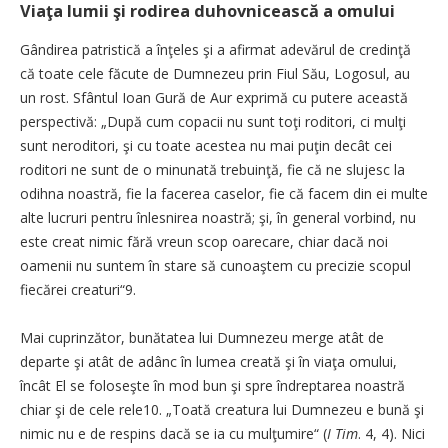
Viaţa lumii şi rodirea duhovnicească a omului
Gândirea patristică a înţeles şi a afirmat adevărul de credinţă
că toate cele făcute de Dumnezeu prin Fiul Său, Logosul, au
un rost. Sfântul Ioan Gură de Aur exprimă cu putere această
perspectivă: „După cum copacii nu sunt toţi roditori, ci mulţi
sunt neroditori, şi cu toate acestea nu mai puţin decât cei
roditori ne sunt de o minunată trebuinţă, fie că ne slujesc la
odihna noastră, fie la facerea caselor, fie că facem din ei multe
alte lucruri pentru înlesnirea noastră; şi, în general vorbind, nu
este creat nimic fără vreun scop oarecare, chiar dacă noi
oamenii nu suntem în stare să cunoaştem cu precizie scopul
fiecărei creaturi“9.
Mai cuprinzător, bunătatea lui Dumnezeu merge atât de
departe şi atât de adânc în lumea creată şi în viaţa omului,
încât El se foloseşte în mod bun şi spre îndreptarea noastră
chiar şi de cele rele10. „Toată creatura lui Dumnezeu e bună şi
nimic nu e de respins dacă se ia cu mulţumire“ (
I Tim
. 4, 4). Nici