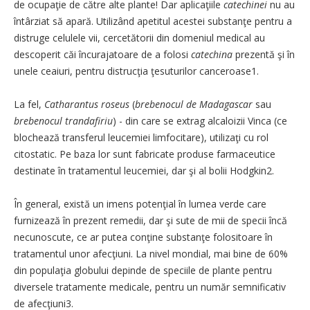
de ocupaţie de către alte plante! Dar aplicaţiile
catechinei
nu au
întârziat să apară. Utilizând apetitul acestei substanţe pentru a
distruge celulele vii, cercetătorii din domeniul medical au
descoperit căi încurajatoare de a folosi
catechina
prezentă şi în
unele ceaiuri, pentru distrucţia ţesuturilor canceroase1.
La fel,
Catharantus roseus
(
brebenocul de Madagascar
sau
brebenocul trandafiriu
) - din care se extrag alcaloizii Vinca (ce
blochează transferul leucemiei limfocitare), utilizaţi cu rol
citostatic. Pe baza lor sunt fabricate produse farmaceutice
destinate în tratamentul leucemiei, dar şi al bolii Hodgkin2.
În general, există un imens potenţial în lumea verde care
furnizează în prezent remedii, dar şi sute de mii de specii încă
necunoscute, ce ar putea conţine substanţe folositoare în
tratamentul unor afecţiuni. La nivel mondial, mai bine de 60%
din populaţia globului depinde de speciile de plante pentru
diversele tratamente medicale, pentru un număr semnificativ
de afecţiuni3.