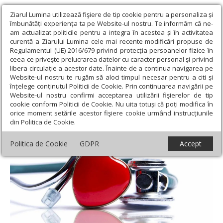
Ziarul Lumina utilizează fişiere de tip cookie pentru a personaliza și
îmbunătăți experiența ta pe Website-ul nostru. Te informăm că ne-
am actualizat politicile pentru a integra în acestea și în activitatea
curentă a Ziarului Lumina cele mai recente modificări propuse de
Regulamentul (UE) 2016/679 privind protecția persoanelor fizice în
ceea ce privește prelucrarea datelor cu caracter personal și privind
libera circulație a acestor date. Înainte de a continua navigarea pe
Website-ul nostru te rugăm să aloci timpul necesar pentru a citi și
Ziarul Lumina
›
Societate
›
Sănătate
›
Inima se poate reface
înțelege conținutul Politicii de Cookie. Prin continuarea navigării pe
singură după un atac de cord
Website-ul nostru confirmi acceptarea utilizării fişierelor de tip
cookie conform Politicii de Cookie. Nu uita totuși că poți modifica în
Inima se poate reface singură după un
orice moment setările acestor fişiere cookie urmând instrucțiunile
din Politica de Cookie.
atac de cord
Politica de Cookie
GDPR
Accept