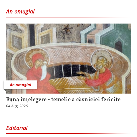
An omagial
An omagial
Buna înțelegere - temelie a căsniciei fericite
04 Aug, 2026
Editorial