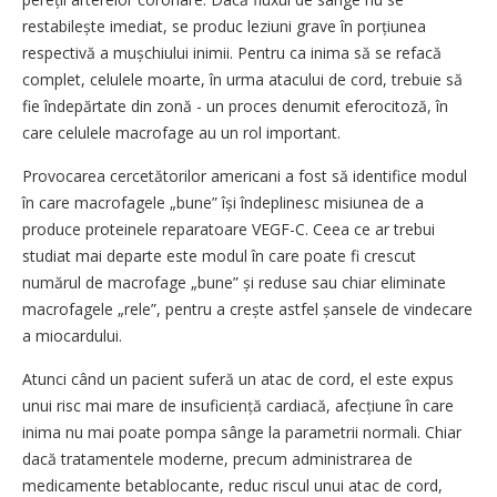
restabilește imediat, se produc leziuni grave în porțiunea
respectivă a muș­chiului inimii. Pentru ca inima să se refacă
complet, celulele moarte, în urma atacului de cord, trebuie să
fie îndepărtate din zonă - un proces denumit eferocitoză, în
care celulele macrofage au un rol important.
Provocarea cercetătorilor americani a fost să identifice modul
în care macrofagele „bune” își îndeplinesc misiunea de a
produce proteinele reparatoare VEGF-C. Ceea ce ar trebui
studiat mai departe este modul în care poate fi crescut
numărul de macrofage „bune” și reduse sau chiar eliminate
macrofagele „rele”, pentru a crește astfel șansele de vindecare
a miocardului.
Atunci când un pacient suferă un atac de cord, el este expus
unui risc mai mare de insufi­ciență cardiacă, afecțiune în care
inima nu mai poate pompa sânge la parametrii normali. Chiar
dacă tratamentele moderne, precum administrarea de
medicamente betablocante, reduc riscul unui atac de cord,