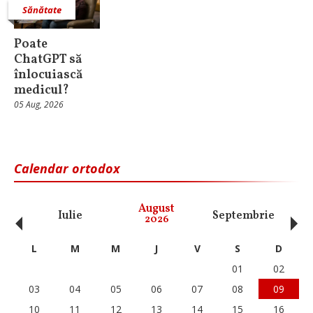
Sănătate
Poate
ChatGPT să
înlocuiască
medicul?
05 Aug, 2026
Calendar ortodox
‹
›
August
Iulie
Septembrie
O
2026
L
M
M
J
V
S
D
01
02
03
04
05
06
07
08
09
10
11
12
13
14
15
16