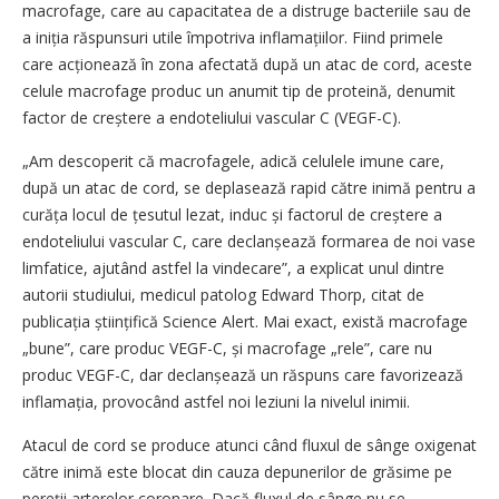
macrofage, care au capacitatea de a distruge bacteriile sau de
a iniția răspunsuri utile împotriva infla­ma­țiilor. Fiind primele
care acțio­nează în zona afectată după un atac de cord, aceste
celule macrofage produc un anumit tip de proteină, denumit
factor de creștere a endoteliului vascular C (VEGF-C).
„Am descoperit că macrofagele, adică celulele imune care,
după un atac de cord, se deplasează rapid către inimă pentru a
curăța locul de țesutul lezat, induc și factorul de creștere a
endoteliului vascular C, care declanșează formarea de noi vase
limfatice, ajutând astfel la vindecare”, a explicat unul dintre
autorii studiului, medicul patolog Edward Thorp, citat de
publicația științifică Science Alert. Mai exact, există macrofage
„bune”, care produc VEGF-C, și macrofage „rele”, care nu
produc VEGF-C, dar de­clan­șează un răspuns care favorizează
inflamația, provocând astfel noi leziuni la nivelul inimii.
Atacul de cord se produce a­tunci când fluxul de sânge oxigenat
către inimă este blocat din cauza depunerilor de grăsime pe
pereții arterelor coronare. Dacă fluxul de sânge nu se