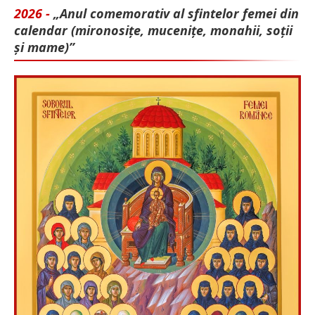
2026 -
„Anul comemorativ al sfintelor femei din
calendar (mironosițe, mu­cenițe, monahii, soții
și mame)”