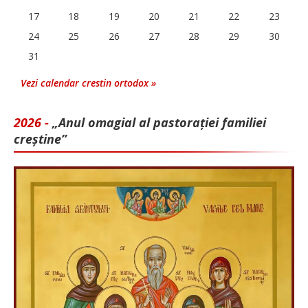
17
18
19
20
21
22
23
24
25
26
27
28
29
30
31
Vezi calendar crestin ortodox »
2026 -
„Anul omagial al pastorației familiei
creștine”