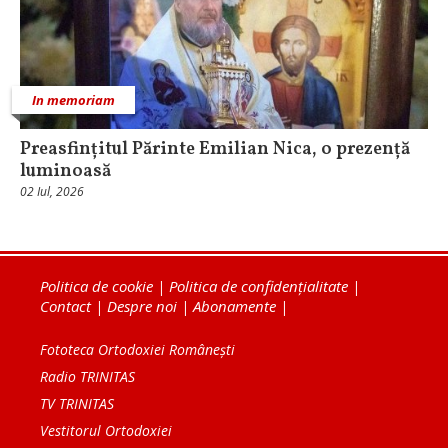
In memoriam
Preasfințitul Părinte Emilian Nica, o prezență
luminoasă
02 Iul, 2026
Politica de cookie
|
Politica de confidențialitate
|
Contact
|
Despre noi
|
Abonamente
|
Fototeca Ortodoxiei Românești
Radio TRINITAS
TV TRINITAS
Vestitorul Ortodoxiei