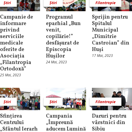
Știri
Știri
Filantropie
Campanie de
Programul
Sprijin pentru
informare
eparhial „Bun
Spitalul
privind
venit,
Municipal
serviciile
copilărie!”
„Dimitrie
medicale
desfășurat de
Castroian” din
oferite de
Episcopia
Huși
Asociația
Hușilor
17 Mai, 2023
„Filantropia
24 Mai, 2023
Ortodoxă”
25 Mai, 2023
Știri
Știri
Filantropie
Sfințirea
Campania
Daruri pentru
Centrului
„Împreună
vârstnici din
„Sfântul Ierarh
aducem Lumină
Sibiu