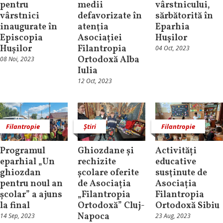
pentru
medii
vârstnicului,
vârstnici
defavorizate în
sărbătorită în
inaugurate în
atenţia
Eparhia
Episcopia
Asociației
Hușilor
Hușilor
Filantropia
04 Oct, 2023
Ortodoxă Alba
08 Noi, 2023
Iulia
12 Oct, 2023
Filantropie
Știri
Filantropie
Programul
Ghiozdane și
Activități
eparhial „Un
rechizite
educative
ghiozdan
școlare oferite
susţinute de
pentru noul an
de Asociația
Asociația
școlar” a ajuns
„Filantropia
Filantropia
la final
Ortodoxă” Cluj-
Ortodoxă Sibiu
Napoca
14 Sep, 2023
23 Aug, 2023