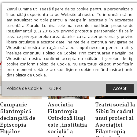
Ziarul Lumina utilizează fişiere de tip cookie pentru a personaliza și
îmbunătăți experiența ta pe Website-ul nostru. Te informăm că ne-
am actualizat politicile pentru a integra în acestea și în activitatea
curentă a Ziarului Lumina cele mai recente modificări propuse de
Regulamentul (UE) 2016/679 privind protecția persoanelor fizice în
ceea ce privește prelucrarea datelor cu caracter personal și privind
libera circulație a acestor date. Înainte de a continua navigarea pe
Website-ul nostru te rugăm să aloci timpul necesar pentru a citi și
Ziarul Lumina
›
Asociaţia Filantropia Otodoxă
înțelege conținutul Politicii de Cookie. Prin continuarea navigării pe
Website-ul nostru confirmi acceptarea utilizării fişierelor de tip
Asociaţia Filantropia Otodoxă
cookie conform Politicii de Cookie. Nu uita totuși că poți modifica în
orice moment setările acestor fişiere cookie urmând instrucțiunile
din Politica de Cookie.
Politica de Cookie
GDPR
Accept
Știri
Filantropie
Știri
Campanie
Asociația
Teatru social la
filantropică
Filantropia
Sibiu în cadrul
declanșată de
Ortodoxă Huși
unui proiect al
Episcopia
este „instituţia
Asociației
Hușilor
socială” a
Filantropia