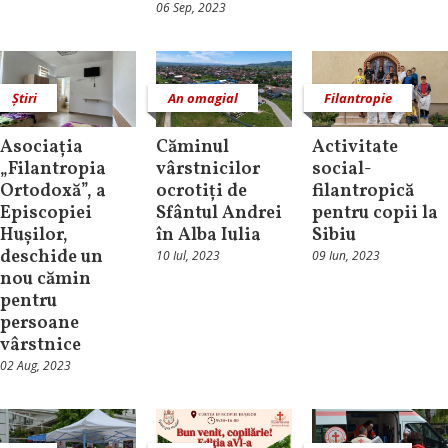
06 Sep, 2023
Știri
An omagial
Filantropie
Asociația
Căminul
Activitate
„Filantropia
vârstnicilor
social-
Ortodoxă”, a
ocrotiți de
filantropică
Episcopiei
Sfântul Andrei
pentru copii la
Hușilor,
în Alba Iulia
Sibiu
deschide un
10 Iul, 2023
09 Iun, 2023
nou cămin
pentru
persoane
vârstnice
02 Aug, 2023