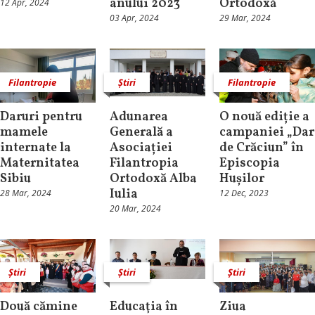
anului 2023
Ortodoxă
12 Apr, 2024
03 Apr, 2024
29 Mar, 2024
Filantropie
Știri
Filantropie
Daruri pentru
Adunarea
O nouă ediție a
mamele
Generală a
campaniei „Dar
internate la
Asociației
de Crăciun” în
Maternitatea
Filantropia
Episcopia
Sibiu
Ortodoxă Alba
Hușilor
Iulia
28 Mar, 2024
12 Dec, 2023
20 Mar, 2024
Știri
Știri
Știri
Două cămine
Educaţia în
Ziua