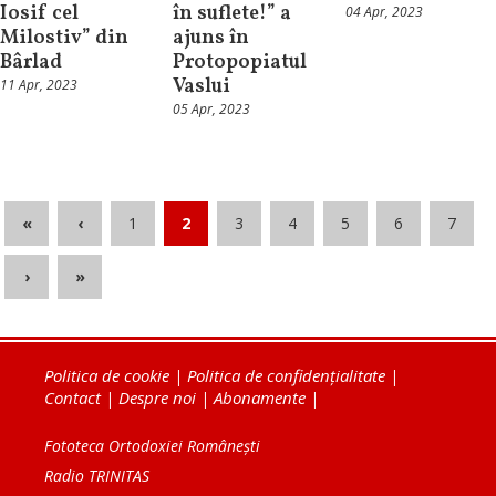
Iosif cel
în suflete!” a
04 Apr, 2023
Milostiv” din
ajuns în
Bârlad
Protopopiatul
Vaslui
11 Apr, 2023
05 Apr, 2023
«
‹
1
2
3
4
5
6
7
›
»
Politica de cookie
|
Politica de confidențialitate
|
Contact
|
Despre noi
|
Abonamente
|
Fototeca Ortodoxiei Românești
Radio TRINITAS