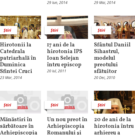
29 Iun, 2014
29 Mai, 2014
Știri
Știri
Știri
Hirotonii la
17 ani de la
Sfântul Daniil
Catedrala
hirotonia IPS
Sihastrul,
patriarhală în
Ioan Selejan
modelul
Duminica
întru episcop
preotului
Sfintei Cruci
sfătuitor
20 Iul, 2011
23 Mar, 2014
20 Dec, 2010
Știri
Știri
Știri
Mănăstiri în
Un nou preot în
20 de ani de la
sărbătoare în
Arhiepiscopia
hirotonia întru
Arhiepiscopia
Romanului şi
arhiereu a