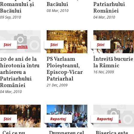
Romanului şi
Bacăului
Patriarhului
Bacăului
României
08 Mar, 2010
09 Sep, 2010
04 Mar, 2010
Știri
Știri
Știri
20 de ani de la
PS Varlaam
Întreită bucurie
hirotonia întru
Ploieşteanul,
la Râmnic
arhiereu a
Episcop-Vicar
16 Noi, 2009
Patriarhului
Patriarhal
României
21 Dec, 2009
04 Mar, 2010
Știri
Reportaj
Reportaj
„Cei ce nu
„Dumnezeu cel
„Biserica este