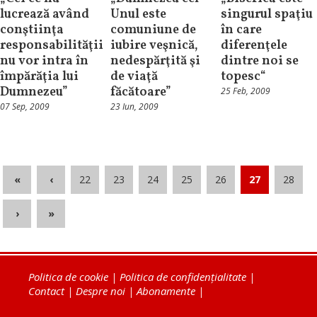
lucrează având
Unul este
singurul spaţiu
conştiinţa
comuniune de
în care
responsabilităţii
iubire veşnică,
diferenţele
nu vor intra în
nedespărţită şi
dintre noi se
împărăţia lui
de viaţă
topesc“
Dumnezeu”
făcătoare”
25 Feb, 2009
07 Sep, 2009
23 Iun, 2009
«
‹
22
23
24
25
26
27
28
›
»
Politica de cookie
|
Politica de confidențialitate
|
Contact
|
Despre noi
|
Abonamente
|