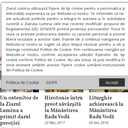
Ziarul Lumina utilizează fişiere de tip cookie pentru a personaliza și
îmbunătăți experiența ta pe Website-ul nostru. Te informăm că ne-
am actualizat politicile pentru a integra în acestea și în activitatea
curentă a Ziarului Lumina cele mai recente modificări propuse de
Regulamentul (UE) 2016/679 privind protecția persoanelor fizice în
ceea ce privește prelucrarea datelor cu caracter personal și privind
libera circulație a acestor date. Înainte de a continua navigarea pe
Website-ul nostru te rugăm să aloci timpul necesar pentru a citi și
Ziarul Lumina
›
hirotonie
înțelege conținutul Politicii de Cookie. Prin continuarea navigării pe
Website-ul nostru confirmi acceptarea utilizării fişierelor de tip
hirotonie
cookie conform Politicii de Cookie. Nu uita totuși că poți modifica în
orice moment setările acestor fişiere cookie urmând instrucțiunile
din Politica de Cookie.
Politica de Cookie
GDPR
Accept
Știri
Știri
Știri
Un ostenitor de
Hirotonie întru
Liturghie
la Ziarul
preot săvârșită
arhierească la
Lumina a
la Mănăstirea
Mănăstirea
primit darul
Radu Vodă
Radu Vodă
preoției
22 Mai, 2017
05 Ian, 2016