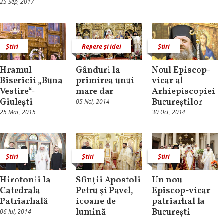
25 Sep, 2017
Știri
Repere și idei
Știri
Hramul
Gânduri la
Noul Episcop-
Bisericii „Buna
primirea unui
vicar al
Vestire“-
mare dar
Arhiepiscopiei
Giuleşti
Bucureştilor
05 Noi, 2014
25 Mar, 2015
30 Oct, 2014
Știri
Știri
Știri
Hirotonii la
Sfinţii Apostoli
Un nou
Catedrala
Petru şi Pavel,
Episcop-vicar
Patriarhală
icoane de
patriarhal la
lumină
Bucureşti
06 Iul, 2014