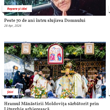
Repere și idei
Peste 70 de ani întru slujirea Domnului
28 Apr, 2026
Știri
Hramul Mănăstirii Moldovița sărbătorit prin
Liturghie arhierească