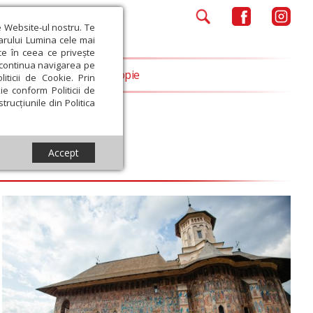
e Website-ul nostru. Te
iarului Lumina cele mai
ce în ceea ce privește
a continua navigarea pe
Opinii
Filantropie
iticii de Cookie. Prin
ie conform Politicii de
trucțiunile din Politica
Accept