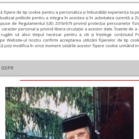
ză fişiere de tip cookie pentru a personaliza și îmbunătăți experiența ta p
alizat politicile pentru a integra în acestea și în activitatea curentă a Z
opuse de Regulamentul (UE) 2016/679 privind protecția persoanelor fizi
 caracter personal și privind libera circulație a acestor date. Înainte de 
eologie și spiritualitate
Educaţie și Cultură
Societate
rugăm să aloci timpul necesar pentru a citi și înțelege conținutul Pol
pe Website-ul nostru confirmi acceptarea utilizării fişierelor de tip cook
că poți modifica în orice moment setările acestor fişiere cookie urmând ins
GDPR