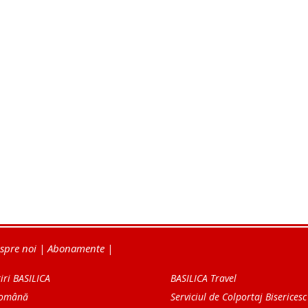
spre noi
|
Abonamente
|
iri BASILICA
BASILICA Travel
Română
Serviciul de Colportaj Bisericesc