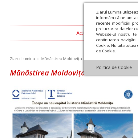
Ziarul Lumina utilizea
informăm că ne-am actu
recente modificări pr
prelucrarea datelor cu
Actualitate religioasă
T
Website-ul nostru te 
continuarea navigării 
Cookie. Nu uita totuși 
de Cookie.
Ziarul Lumina
›
Mănăstirea Moldovița
Politica de Cookie
Mănăstirea Moldovița