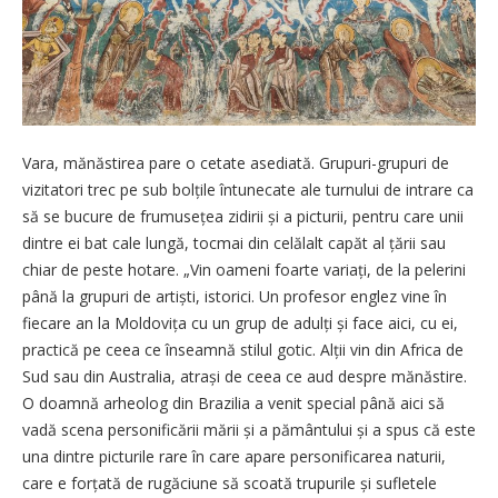
Vara, mănăstirea pare o cetate asediată. Grupuri-grupuri de
vizitatori trec pe sub bolțile întunecate ale turnului de intrare ca
să se bucure de frumusețea zidirii și a picturii, pentru care unii
dintre ei bat cale lungă, tocmai din celălalt capăt al țării sau
chiar de peste hotare. „Vin oameni foarte variați, de la pelerini
până la grupuri de artiști, istorici. Un profesor englez vine în
fiecare an la Moldovița cu un grup de adulți și face aici, cu ei,
practică pe ceea ce înseamnă stilul gotic. Alții vin din Africa de
Sud sau din Australia, atrași de ceea ce aud despre mănăstire.
O doamnă arheolog din Brazilia a venit special până aici să
vadă scena personificării mării și a pământului și a spus că este
una dintre picturile rare în care apare personificarea naturii,
care e forțată de rugăciune să scoată trupurile și sufletele