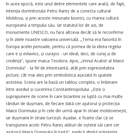
în acea epocă, este unul dintre elementele care arată, de fapt,
intenția domnitorului Petru Rareș de a conecta cultural
Moldova, și prin aceste minunate biserici, cu marea cultură
europeană a timpului său. Iar statutul lor de azi, de
monumente UNESCO, nu face altceva decât să le reconfirme
și în zilele noastre valoarea universală. „Tema era favorită în
Europa acelei perioade, pentru că pornea de la ideea regelui
care e și evlavios, și curajos - un ideal, deci, de curaj și de
credință”, spune maica Teodora. Apoi, „Imnul Acatist al Maicii
Domnului” - la fel de interesantă, atât prin expresivitatea
picturii, cât mai ales prin simbolistica așezată în spatele
acesteia. Scena are la bază un tablou complex, o îmbinare
între asediul și cucerirea Constantinopolului. „Este o
suprapunere de scene în care bizantinii se luptă cu mai multe
rânduri de dușmani, de fiecare dată cer ajutorul și protecția
Maicii Domnului și în cele din urmă apar în straie moldovenești,
iar dușmanii în straie turcești. Așadar, e foarte clar că se
transpunea acolo Petru Rareș alături de oștenii săi care cer
ajutorul Maicii Domnului în luptă”, explică ghidul mănăstirii.