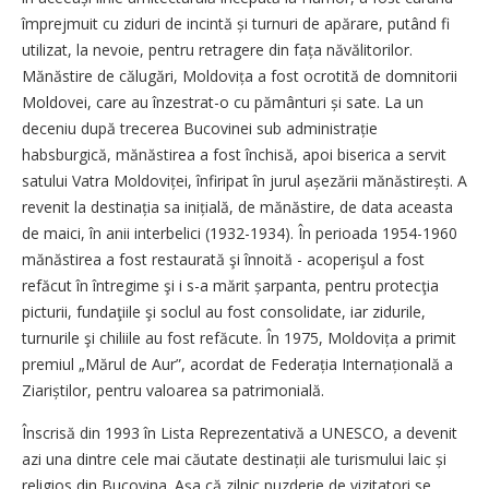
împrejmuit cu ziduri de incintă și turnuri de apărare, putând fi
utilizat, la nevoie, pentru retragere din fața năvălitorilor.
Mănăstire de călugări, Moldovița a fost ocrotită de domnitorii
Moldovei, care au înzestrat-o cu pământuri și sate. La un
deceniu după trecerea Bucovinei sub administrație
habsburgică, mănăstirea a fost închisă, apoi biserica a servit
satului Vatra Moldoviței, înfiripat în jurul așezării mănăsti­rești. A
revenit la destinația sa inițială, de mănăstire, de data aceasta
de maici, în anii interbelici (1932-1934). În perioada 1954-1960
mănăstirea a fost restaurată şi înnoită - acoperişul a fost
refăcut în întregime şi i s-a mărit șarpanta, pentru protecţia
picturii, fundaţiile şi soclul au fost consolidate, iar zidurile,
turnurile şi chiliile au fost refăcute. În 1975, Moldovița a primit
premiul „Mărul de Aur”, acordat de Federația Internațională a
Ziariștilor, pentru valoarea sa patrimonială.
Înscrisă din 1993 în Lista Reprezentativă a UNESCO, a devenit
azi una dintre cele mai căutate destinații ale turismului laic și
religios din Bucovina. Așa că zilnic puzderie de vizitatori se