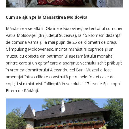
Cum se ajunge la Mănăstirea Moldovița
Mănăstirea se află în Obcinele Bucovinei, pe teritoriul comunei
Vatra Moldoviței (din județul Suceava), la 15 kilometri distanță
de comuna Vama și la mai puțin de 25 de kilometri de orașul
Câmpulung Moldovenesc. Incinta mănăstirii cuprinde și un
muzeu cu obiecte din patrimoniul așezământului monahal,
printre care și un epitaf care a aparținut vechiului schit pră­bușit
în vremea domnitorului Alexandru cel Bun. Muzeul a fost
amenajat într-o clădire construită pe ruinele fostei case de
copiști și mi­niaturiști înființată în secolul al 17-lea de Episcopul
Efrem de Rădăuți.