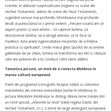
scenele, în alăturări surprinzătoare (registre cu scene din
Vechiul Testament, alături de scene din Noul Testament),
sugerând sensuri mai profunde, întotdeauna mai profunde
decât ai putea bănui la o primă vedere. „Fiecare icoană are un
aspect practic și unul artistic - să capteze lumina, să
direcționeze lumina, să-ți atragă atenția, să te facă să
meditezi. Asta arată ingeniozitatea meșterilor de a îmbina
practicul cu spiritualul”, crede maica ghid. Sporită de accentele
galbenului de pe ziduri, lumina se transformă aici într-o călăuză
care are puterea de a te conduce către taine adânci.
Tematica picturii, un mod de a conecta Moldova la
marea cultură europeană
Parte din programul iconografic început odată cu ctitorirea
mănăstirilor din vremea voievodului Ștefan în Moldova, în
pictura Mănăstirii Moldo­vița se disting câteva teme tratate într-
un mod special. „Arborele lui Iesei” (tatăl regelui David, din
Vechiul Testament, n.r.), o temă de largă an­vergură europeană