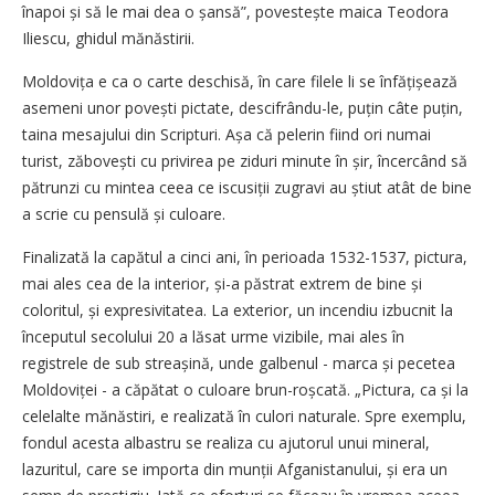
înapoi și să le mai dea o șansă”, povestește maica Teodora
Iliescu, ghidul mănăstirii.
Moldovița e ca o carte deschisă, în care filele li se înfățișează
asemeni unor povești pictate, descifrându-le, puțin câte puțin,
taina mesajului din Scripturi. Așa că pelerin fiind ori numai
turist, zăbovești cu privirea pe ziduri minute în șir, încercând să
pătrunzi cu mintea ceea ce iscusiții zugravi au știut atât de bine
a scrie cu pensulă și culoare.
Finalizată la capătul a cinci ani, în perioada 1532-1537, pictura,
mai ales cea de la interior, și-a păstrat extrem de bine și
coloritul, și expresivitatea. La exterior, un incendiu izbucnit la
începutul secolului 20 a lăsat urme vizibile, mai ales în
registrele de sub streașină, unde galbenul - marca și pecetea
Moldoviței - a căpătat o culoare brun-roșcată. „Pictura, ca și la
celelalte mănăstiri, e realizată în culori naturale. Spre exemplu,
fondul acesta albastru se realiza cu ajutorul unui mineral,
lazuritul, care se importa din munții Afganistanului, și era un