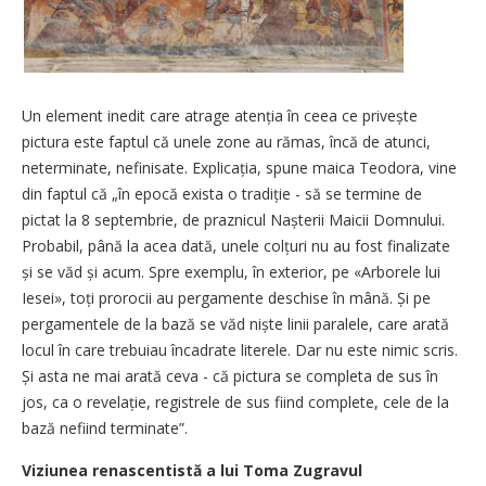
Un element inedit care atrage atenția în ceea ce privește
pictura este faptul că unele zone au rămas, încă de atunci,
neterminate, nefinisate. Explicația, spune maica Teodora, vine
din faptul că „în epocă exista o tradiție - să se termine de
pictat la 8 septembrie, de praznicul Nașterii Maicii Domnului.
Probabil, până la acea dată, unele colțuri nu au fost finalizate
și se văd și acum. Spre exemplu, în exterior, pe «Arborele lui
Iesei», toți prorocii au pergamente deschise în mână. Și pe
pergamentele de la bază se văd niște linii paralele, care arată
locul în care trebuiau încadrate literele. Dar nu este nimic scris.
Și asta ne mai arată ceva - că pictura se completa de sus în
jos, ca o revelație, registrele de sus fiind complete, cele de la
bază nefiind terminate”.
Viziunea renascentistă a lui Toma Zugravul