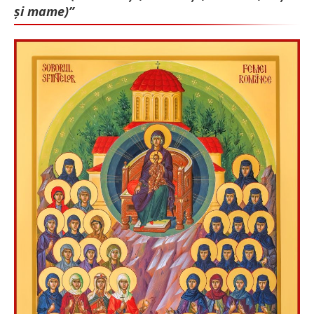
și mame)”