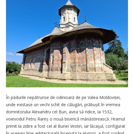
În pădurile nepătrunse de odinioară de pe Valea Moldoviței,
unde existase un vechi schit de călugări, prăbușit în vremea
domnitorului Alexandru cel Bun, avea să ridice, la 1532,
voievodul Petru Rareș o nouă biserică mănăstirească. Hramul
primit la zidire a fost cel al Bunei Vestiri, iar lăcaşul, configurat
în aceeași linie arhitecturală începută la Humor, a fost curând