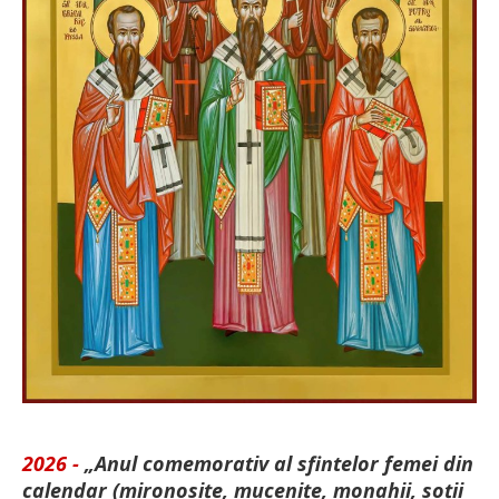
2026 -
„Anul comemorativ al sfintelor femei din
calendar (mironosițe, mu­cenițe, monahii, soții