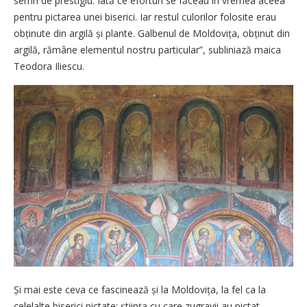
semn de prestigiu. Iată ce eforturi se făceau în vremea aceea
pentru pictarea unei biserici. Iar restul culorilor folosite erau
obținute din argilă și plante. Galbenul de Moldovița, obținut din
argilă, rămâne elementul nostru particular”, subliniază maica
Teodora Iliescu.
Și mai este ceva ce fascinează și la Moldovița, la fel ca la
celelalte biserici pictate: știința cu care zugravii au pictat