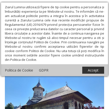
Ziarul Lumina utilizează fişiere de tip cookie pentru a personaliza și
îmbunătăți experiența ta pe Website-ul nostru. Te informăm că ne-
am actualizat politicile pentru a integra în acestea și în activitatea
curentă a Ziarului Lumina cele mai recente modificări propuse de
Regulamentul (UE) 2016/679 privind protecția persoanelor fizice în
ceea ce privește prelucrarea datelor cu caracter personal și privind
libera circulație a acestor date. Înainte de a continua navigarea pe
Website-ul nostru te rugăm să aloci timpul necesar pentru a citi și
Ziarul Lumina
›
Societate
›
Reportaj
›
Zidurile Moldoviței, o
înțelege conținutul Politicii de Cookie. Prin continuarea navigării pe
frescă în tușe de lumină
Website-ul nostru confirmi acceptarea utilizării fişierelor de tip
cookie conform Politicii de Cookie. Nu uita totuși că poți modifica în
Zidurile Moldoviței, o frescă în tușe de
orice moment setările acestor fişiere cookie urmând instrucțiunile
din Politica de Cookie.
lumină
Politica de Cookie
GDPR
Accept