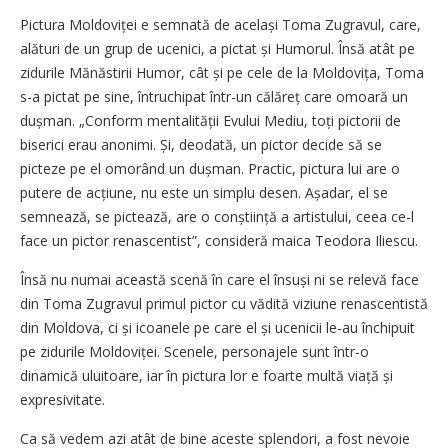
Pictura Moldoviței e semnată de același Toma Zugravul, care,
alături de un grup de ucenici, a pictat și Humorul. Însă atât pe
zidurile Mănăstirii Humor, cât și pe cele de la Moldo­vița, Toma
s-a pictat pe sine, întruchipat într-un călăreț care omoară un
dușman. „Conform mentalității Evului Mediu, toți pictorii de
biserici erau anonimi. Și, deodată, un pictor decide să se
picteze pe el omorând un dușman. Practic, pictura lui are o
putere de acțiune, nu este un simplu desen. Așadar, el se
semnează, se pictează, are o conș­tiință a artistului, ceea ce-l
face un pictor renascentist”, consideră maica Teodora Iliescu.
Însă nu numai această scenă în care el însuși ni se relevă face
din Toma Zugravul primul pic­tor cu vădită viziune renascentistă
din Moldova, ci și icoanele pe care el și ucenicii le-au închipuit
pe zidurile Moldoviței. Scenele, personajele sunt într-o
dinamică uluitoare, iar în pictura lor e foarte multă viață și
expresivitate.
Ca să vedem azi atât de bine aceste splendori, a fost nevoie