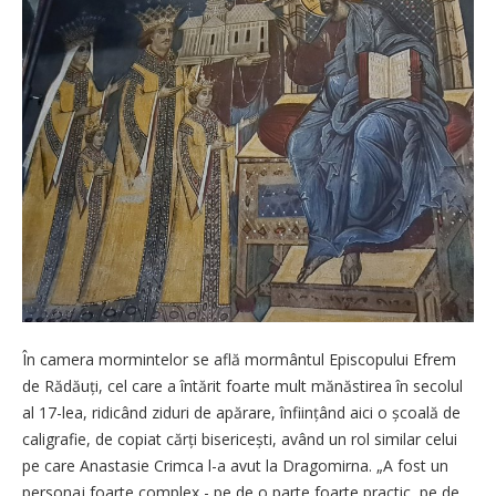
În camera mormintelor se află mormântul Episcopului Efrem
de Rădăuți, cel care a întărit foarte mult mănăstirea în secolul
al 17-lea, ridicând ziduri de apărare, înființând aici o școală de
caligrafie, de copiat cărți bisericești, având un rol similar celui
pe care Anastasie Crimca l-a avut la Dragomirna. „A fost un
personaj foar­te complex - pe de o parte foarte practic, pe de