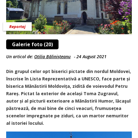
Reportaj
Galerie foto (20)
Un articol de:
Otilia Bălinișteanu
-
24 August 2021
Din grupul celor opt biserici pictate din nordul Moldovei,
înscrise în Lista Reprezentativă a UNESCO, face parte și
biserica Mănăstirii Moldovița, zidită de voievodul Petru
Rareș. Pictat la exterior de același Toma Zugravul,
autor și al picturii exterioare a Mănăstirii Humor, lăcaşul
păstrează, de mai bine de cinci veacuri, frumusețea
scenelor impregnate pe ziduri, ca un martor nemuritor
al istoriei locului.