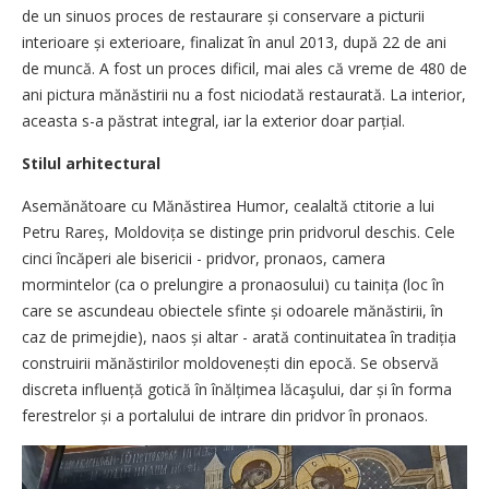
de un sinuos proces de restaurare și conservare a picturii
interioare și exterioare, finalizat în anul 2013, după 22 de ani
de muncă. A fost un proces dificil, mai ales că vreme de 480 de
ani pictura mănăstirii nu a fost niciodată restaurată. La interior,
aceasta s-a păstrat integral, iar la exterior doar parțial.
Stilul arhitectural
Asemănătoare cu Mănăstirea Humor, cealaltă ctitorie a lui
Petru Rareș, Moldovița se distinge prin pridvorul deschis. Cele
cinci încăperi ale bisericii - pridvor, pronaos, camera
mormintelor (ca o prelungire a pronaosului) cu tainița (loc în
care se ascundeau obiectele sfinte și odoarele mănăstirii, în
caz de primejdie), naos și altar - arată continuitatea în tradiția
construirii mănăstirilor moldovenești din epocă. Se observă
discreta influență gotică în înălțimea lăcaşului, dar și în forma
ferestrelor și a portalului de intrare din pridvor în pronaos.