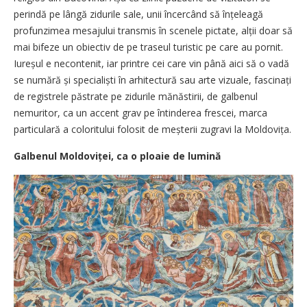
perindă pe lângă zidurile sale, unii încercând să înțeleagă
profunzimea mesajului transmis în scenele pictate, alții doar să
mai bifeze un obiectiv de pe traseul turistic pe care au pornit.
Iureșul e necontenit, iar printre cei care vin până aici să o vadă
se numără și specialiști în arhitectură sau arte vizuale, fascinați
de registrele păstrate pe zidurile mănăstirii, de galbenul
nemuritor, ca un accent grav pe întinderea frescei, marca
particulară a coloritului folosit de meșterii zugravi la Moldovița.
Galbenul Moldoviței, ca o ploaie de lumină