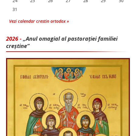
24
25
26
27
28
29
30
31
Vezi calendar crestin ortodox »
2026 -
„Anul omagial al pastorației familiei
creștine”