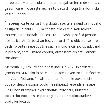
apropierea Memorialului a fost amenajat un teren de sport, cu
gazon, care înlocuieşte vechea toloacă din copilăria domnului
Vasile Ciobanu.
În aceeaşi curte au răsărit şi două case, una având ca model o
căsuţă de la anul 1900, la construcţia căreia s-au folosit
materiale tradiţionale, iar cealaltă - o casă specifică perioadei
postbelice. Amândouă au fost „decorate” cu obiecte casnice
vechi folosite în gospodărie sau la muncile câmpului, aducând
în prezent, spre uimirea copiilor, atmosfera din satul arhaic
românesc.
Memorialul „Ulmi-Poleni” a fost inclus în 2023 în proiectul
„Noaptea Muzeelor la Sate”, iar la acest eveniment, în fiecare
an, Vasile Ciobanu, în calitate de amfitrion, le povesteşte
copiilor despre istoria locului, le relatează legendele ţesute în
jurul unor întâmplări, explicându-le, totodată, utilitatea
obiectelor expuse şi importanţa perpetuării obiceiurilor şi
tradiţiilor locului.