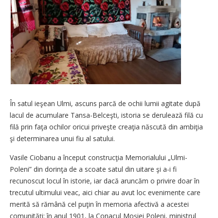
În satul ieşean Ulmi, ascuns parcă de ochii lumii agitate după
lacul de acumulare Tansa-Belceşti, istoria se derulează filă cu
filă prin faţa ochilor oricui priveşte creaţia născută din ambiţia
şi determinarea unui fiu al satului.
Vasile Ciobanu a început cons­trucţia Memorialului „Ulmi-
Poleni” din dorinţa de a scoate satul din uitare şi a-i fi
recunoscut locul în istorie, iar dacă aruncăm o privire doar în
trecutul ultimului veac, aici chiar au avut loc evenimente care
merită să rămână cel puţin în memoria afectivă a acestei
comunităţi: în anul 1901, la Conacul Moșiei Poleni, ministrul