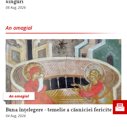
singuri
08 Aug, 2026
An omagial
An omagial
Buna înțelegere - temelie a căsniciei fericite
04 Aug, 2026