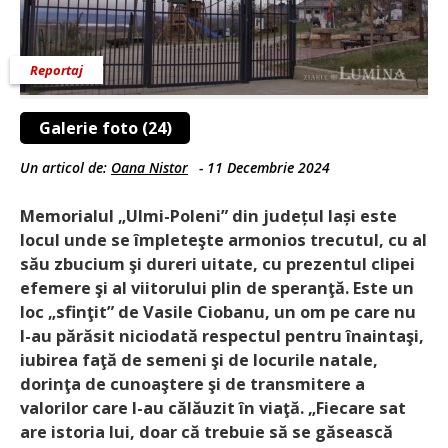
Reportaj
Galerie foto (24)
Un articol de:
Oana Nistor
-
11 Decembrie 2024
Memorialul „Ulmi-Poleni” din județul Iași este
locul unde se împleteşte armonios trecutul, cu al
său zbucium şi dureri uitate, cu prezentul clipei
efemere şi al viitorului plin de speranţă. Este un
loc „sfinţit” de Vasile Ciobanu, un om pe care nu
l-au părăsit niciodată respectul pentru înaintaşi,
iubirea faţă de semeni şi de locurile natale,
dorinţa de cunoaştere şi de transmitere a
valorilor care l-au călăuzit în viaţă. „Fiecare sat
are istoria lui, doar că trebuie să se găsească