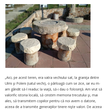
„Aici, pe acest teren, era vatra vechiului sat, la graniţa dintre
Ulmi şi Poleni (satul vechi), o pârloagă cum se zice, iar eu m-
am gândit să-l readuc la viaţă, să-i dau o folosinţă. Am vrut să
valorific istoria locală, să cinstim memoria trecutului şi, mai
ales, să transmitem copiilor pentru că noi avem o datorie,
aceea de a transmite generaţiilor tinere nişte valori. De aceea