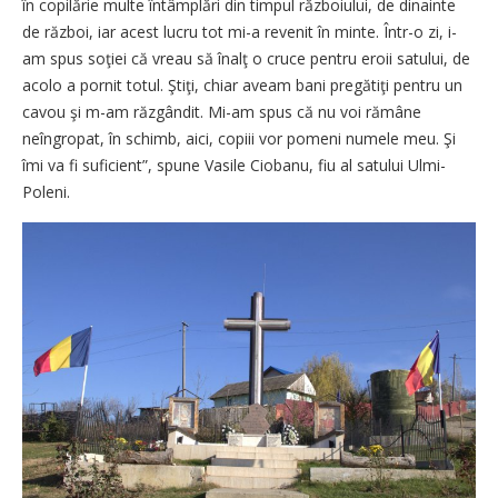
în copilărie multe întâmplări din timpul războiului, de dinainte
de război, iar acest lucru tot mi-a revenit în minte. Într-o zi, i-
am spus soţiei că vreau să înalţ o cruce pentru eroii satului, de
acolo a pornit totul. Ştiţi, chiar aveam bani pregătiţi pentru un
cavou şi m-am răzgândit. Mi-am spus că nu voi rămâne
neîngropat, în schimb, aici, copiii vor pomeni numele meu. Şi
îmi va fi suficient”, spune Vasile Ciobanu, fiu al satului Ulmi-
Poleni.