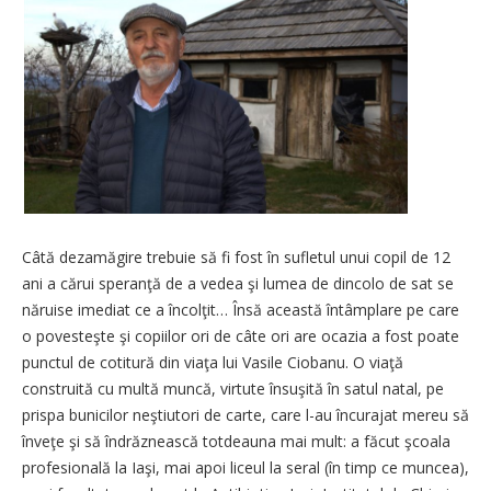
Câtă dezamăgire trebuie să fi fost în sufletul unui copil de 12
ani a cărui speranţă de a vedea şi lumea de dincolo de sat se
năruise imediat ce a încolţit… Însă această întâmplare pe care
o povesteşte şi copiilor ori de câte ori are ocazia a fost poate
punctul de cotitură din viaţa lui Vasile Ciobanu. O viaţă
construită cu multă muncă, virtute însuşită în satul natal, pe
prispa bunicilor neştiutori de carte, care l-au încurajat mereu să
înveţe şi să îndrăznească totdeauna mai mult: a făcut şcoala
profesională la Iaşi, mai apoi liceul la seral (în timp ce muncea),