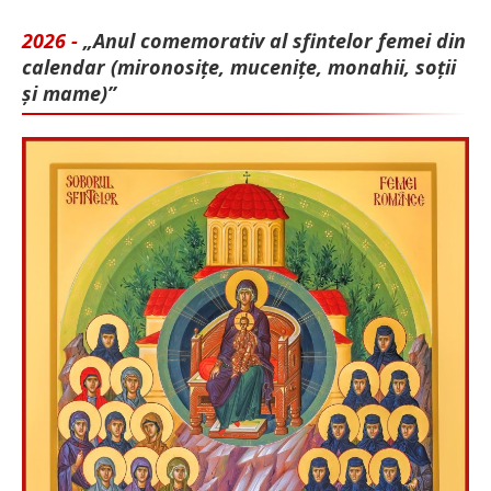
2026 -
„Anul comemorativ al sfintelor femei din
calendar (mironosițe, mu­cenițe, monahii, soții
și mame)”