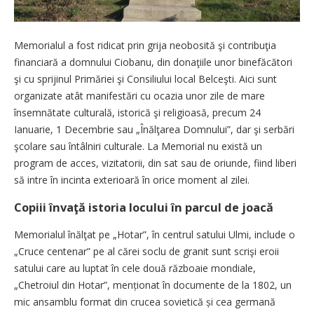
Memorialul a fost ridicat prin grija neobosită şi contribuţia
financiară a domnului Ciobanu, din donaţiile unor binefăcători
şi cu sprijinul Primăriei şi Consiliului local Belceşti. Aici sunt
organizate atât manifestări cu ocazia unor zile de mare
însemnătate culturală, istorică şi religioasă, precum 24
Ianuarie, 1 Decembrie sau „Înălţarea Domnului”, dar şi serbări
şcolare sau întâlniri culturale. La Memorial nu există un
program de acces, vizitatorii, din sat sau de oriunde, fiind liberi
să intre în incinta exterioară în orice moment al zilei.
Copiii învaţă istoria locului în parcul de joacă
Memorialul înălţat pe „Hotar”, în centrul satului Ulmi, include o
„Cruce centenar” pe al cărei soclu de granit sunt scrişi eroii
satului care au luptat în cele două războaie mondiale,
„Chetroiul din Hotar”, menționat în documente de la 1802, un
mic ansamblu format din crucea sovietică și cea germană