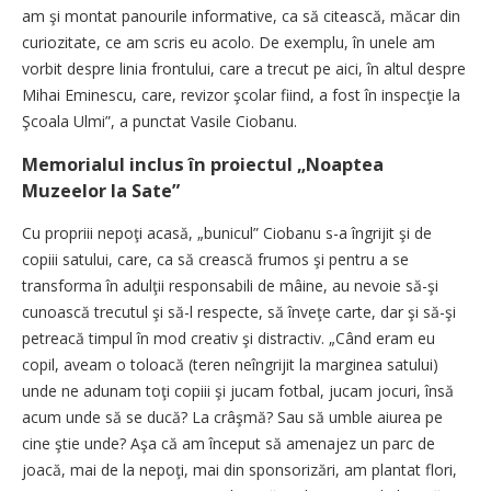
am şi montat panourile informative, ca să citească, măcar din
curiozitate, ce am scris eu acolo. De exemplu, în unele am
vorbit despre linia frontului, care a trecut pe aici, în altul despre
Mihai Eminescu, care, revizor şcolar fiind, a fost în inspecţie la
Şcoala Ulmi”, a punctat Vasile Ciobanu.
Memorialul inclus în proiectul „Noaptea
Muzeelor la Sate”
Cu propriii nepoţi acasă, „bunicul” Ciobanu s-a îngrijit şi de
copiii satului, care, ca să crească frumos şi pentru a se
transforma în adulţii responsabili de mâine, au nevoie să-şi
cunoască trecutul şi să-l respecte, să înveţe carte, dar şi să-şi
petreacă timpul în mod creativ şi distractiv. „Când eram eu
copil, aveam o toloacă (teren neîngrijit la marginea satului)
unde ne adunam toţi copiii şi jucam fotbal, jucam jocuri, însă
acum unde să se ducă? La crâşmă? Sau să umble aiurea pe
cine ştie unde? Aşa că am început să amenajez un parc de
joacă, mai de la nepoţi, mai din sponsorizări, am plantat flori,