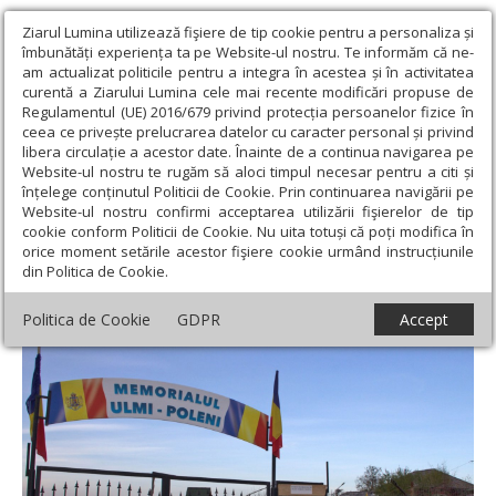
Ziarul Lumina utilizează fişiere de tip cookie pentru a personaliza și
îmbunătăți experiența ta pe Website-ul nostru. Te informăm că ne-
am actualizat politicile pentru a integra în acestea și în activitatea
curentă a Ziarului Lumina cele mai recente modificări propuse de
Regulamentul (UE) 2016/679 privind protecția persoanelor fizice în
ceea ce privește prelucrarea datelor cu caracter personal și privind
libera circulație a acestor date. Înainte de a continua navigarea pe
Website-ul nostru te rugăm să aloci timpul necesar pentru a citi și
Ziarul Lumina
›
Societate
›
Reportaj
›
„Ulmi-Poleni”, memorialul
înțelege conținutul Politicii de Cookie. Prin continuarea navigării pe
care uneşte generaţii
Website-ul nostru confirmi acceptarea utilizării fişierelor de tip
cookie conform Politicii de Cookie. Nu uita totuși că poți modifica în
„Ulmi-Poleni”, memorialul care uneşte
orice moment setările acestor fişiere cookie urmând instrucțiunile
din Politica de Cookie.
generaţii
Politica de Cookie
GDPR
Accept