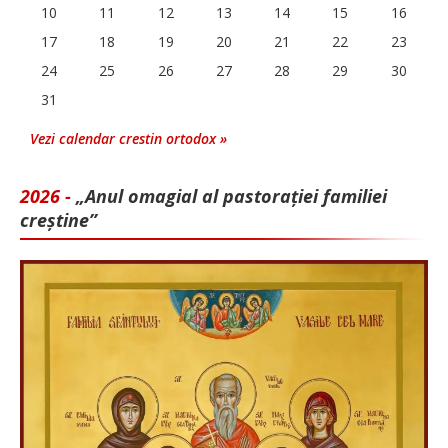
10
11
12
13
14
15
16
17
18
19
20
21
22
23
24
25
26
27
28
29
30
31
Vezi calendar crestin ortodox »
2026 -
„Anul omagial al pastorației familiei
creștine”