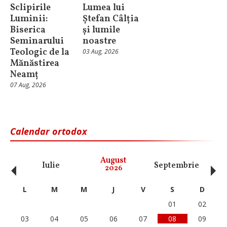
Sclipirile
Lumea lui
Luminii:
Ștefan Câlția
Biserica
și lumile
Seminarului
noastre
Teologic de la
03 Aug, 2026
Mănăstirea
Neamț
07 Aug, 2026
Calendar ortodox
‹
›
August
Iulie
Septembrie
O
2026
L
M
M
J
V
S
D
01
02
03
04
05
06
07
08
09