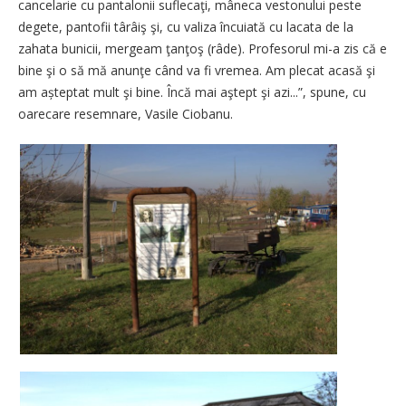
cancelarie cu pantalonii suflecaţi, mâneca vestonului peste
degete, pantofii târâiş şi, cu valiza încuiată cu lacata de la
zahata bunicii, mergeam ţanţoş (râde). Profesorul mi-a zis că e
bine şi o să mă anunţe când va fi vremea. Am plecat acasă şi
am așteptat mult şi bine. Încă mai aştept şi azi...”, spune, cu
oarecare resemnare, Vasile Ciobanu.