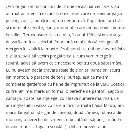
„Am organizat un concurs de istorie locală, iar cei care s-au
afirmat au mers în excursie, o excursie care ne-a «îmbogăţit»
pe toţi, copii şi adulţi însoţitori deopotrivă. Copil fiind, am trăit
şi momente fericite, dar şi momente care mi-au produs durere
în suflet. Terminasem clasa a VI-a, în anul 1964, și în vacanţa
de vară am fost selectat, împreună cu alte două colege, să
mergem în tabără la munte. Profesorul Hatură ne cheamă într-
o zi la școală să venim pregătiți ca și cum vom merge în
tabără, adică să avem cele necesare pentru două săptămâni.
Eu nu aveam decât cravata roșie de pionier, pantaloni scurți
din monton, o pereche de teniși purtați, așa că mi-am
completat garderoba cu haine de împrumut de la văru’ Costică,
cu trei ani mai mare: uniformă, o pereche de pantofi, șapcă și
cămașă. Toate, se înţelege, cu câteva numere mai mari. Le-
am înghesuit în valiza cu care a făcut armata bădia Mitică, am
mai adăugat un ștergar de cânepă, două cămeși, rubașca din
monton, o pereche de izmene, o bucată de săpun şi, mândru
nevoie mare, ... fuga la școală. (...) M-am prezentat în