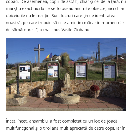
copaci. De asemenea, copiii de astăzi, chiar şi cei de la ţară, nu
mai ştiu exact nici la ce se foloseau anumite obiecte, nici chiar
obiceiurile nu le mai ţin. Sunt lucruri care ţin de identitatea
noastră, pe care trebuie să ni le amintim măcar în momentele
de sărbătoare…”, a mai spus Vasile Ciobanu.
Încet, încet, ansamblul a fost completat cu un loc de joacă
multifuncţional şi o tiroliană mult apreciată de către copii, iar în