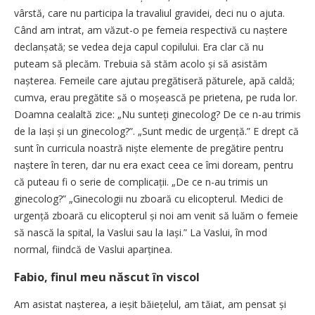
vârstă, care nu participa la travaliul gravidei, deci nu o ajuta.
Când am intrat, am văzut-o pe femeia respectivă cu naștere
declanșată; se vedea deja capul copilului. Era clar că nu
puteam să plecăm. Trebuia să stăm acolo și să asistăm
nașterea. Femeile care ajutau pregătiseră păturele, apă caldă;
cumva, erau pregătite să o moșească pe prietena, pe ruda lor.
Doamna cealaltă zice: „Nu sunteți ginecolog? De ce n-au trimis
de la Iași și un ginecolog?”. „Sunt medic de urgență.” E drept că
sunt în curricula noastră niște elemente de pregătire pentru
naștere în teren, dar nu era exact ceea ce îmi doream, pentru
că puteau fi o serie de complicații. „De ce n-au trimis un
ginecolog?” „Ginecologii nu zboară cu elicopterul. Medici de
urgență zboară cu elicopterul și noi am venit să luăm o femeie
să nască la spital, la ­Vas­lui sau la Iași.” La Vaslui, în mod
normal, fiindcă de Vaslui aparținea.
Fabio, finul meu născut în viscol
Am asistat nașterea, a ieșit băiețelul, am tăiat, am pensat și