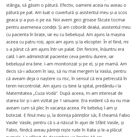
stânga, să găsim o pătură. Efectiv, oamenii aceia nu aveau o
pătură pe pat. Am luat o cuvertură și asistentul meu și-a scos
geaca și a pus-o pe ea. Noi avem geci groase făcute tocmai
pentru asemenea condiții. Și am coborât dealul, asistentul meu
cu pacienta în brațe, iar eu cu bebelușul. Am ajuns la mașina
aceea cu patru roți, apoi am ajuns și la elicopter. În el fiind, mi
s-a părut că am ajuns într-un palat. Din fericire, înăuntru era
cald. I-am administrat pacientei ceva pentru durere, iar
bebelușul era bine. I-am monitorizat și pe el, și pe mamă. Am
decis să-i aducem în Iași, să nu mai mergem la Vas­lui, pentru
că aveam deja o naștere cu risc, în sensul că era petrecută în
teren necontrolat. Am ajuns cu bine la spital, predându-i la
Maternitatea „Cuza Vodă”. După aceea, m-am interesat de
starea lor și i-am vizitat pe 1 ianuarie. Era evident că eu nu mai
aveam cum să plec în vacanța aceea. Pe bebeluș l-am și
botezat. E finul meu și, la dorința părinților săi, îl cheamă Fabio
Vasile: Vasile, pentru că s-a născut în ajun de Sfânt Vasile, și
Fabio, fiindcă aveau părinții niște rude în Italia și le-a plăcut