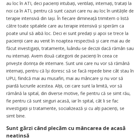
au loc în ATI, deci pacienți intubați, ventilați, internați, tratați la
noi ca în ATI, pentru că sunt cazuri care nu au loc în unitățile de
terapie intensivă din Iași. În fiecare dimineață trimitem o listă
către toate spitalele care au terapie intensivă și sperăm ca
poate unul să aibă loc. Deci ei sunt predați și apoi se trece la
pacienții care au venit în noaptea respectivă și care mai au de
făcut investigații, tratamente, luându-se decizii dacă rămân sau
nu internați. Avem două categorii de pacienți în ceea ce
privește dorința de internare. Sunt unii care nu vor să rămână
internați, pentru că își doresc să se facă repede bine cât stau în
UPU, fiindcă mai au musafiri, mai au mâncare și nu vor să
piardă lucrurile acestea. Alții, cei care sunt la limită, vor să
rămână la spital, din diverse motive, fie pentru că se simt rău,
fie pentru că sunt singuri acasă, iar în spital, cât li se fac
investigații și tratamente, socializează și cu alți pacienți, se
simt bine.
Sunt gărzi când plecăm cu mâncarea de acasă
neatinsă