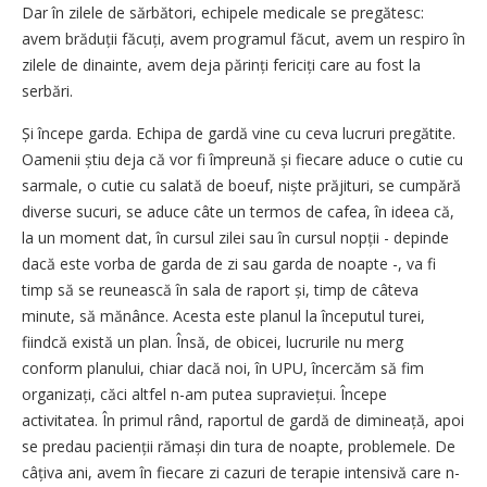
Dar în zilele de sărbători, echipele medicale se pregătesc:
avem brăduții făcuți, avem programul făcut, avem un respiro în
zilele de dinainte, avem deja părinți fericiți care au fost la
serbări.
Și începe garda. Echipa de gardă vine cu ceva lucruri pregătite.
Oamenii știu deja că vor fi împreună și fiecare aduce o cutie cu
sarmale, o cutie cu salată de boeuf, niște prăjituri, se cumpără
diverse sucuri, se aduce câte un termos de cafea, în ideea că,
la un moment dat, în cursul zilei sau în cursul nopții - depinde
dacă este vorba de garda de zi sau garda de noapte -, va fi
timp să se reunească în sala de raport și, timp de câteva
minute, să mănânce. Acesta este planul la începutul turei,
fiindcă există un plan. Însă, de obicei, lucrurile nu merg
conform planului, chiar dacă noi, în UPU, încercăm să fim
organizați, căci altfel n-am putea supraviețui. Începe
activitatea. În primul rând, raportul de gardă de dimineață, apoi
se predau pacienții rămași din tura de noapte, problemele. De
câțiva ani, avem în fiecare zi cazuri de terapie intensivă care n-