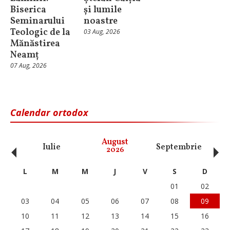
Biserica
și lumile
Seminarului
noastre
Teologic de la
03 Aug, 2026
Mănăstirea
Neamț
07 Aug, 2026
Calendar ortodox
‹
›
August
Iulie
Septembrie
O
2026
L
M
M
J
V
S
D
01
02
03
04
05
06
07
08
09
10
11
12
13
14
15
16