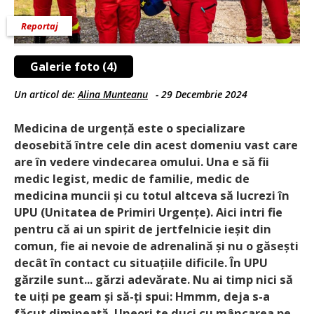
Reportaj
Galerie foto (4)
Un articol de:
Alina Munteanu
-
29 Decembrie 2024
Medicina de urgență este o specializare
deosebită între cele din acest domeniu vast care
are în vedere vindecarea omului. Una e să fii
medic legist, medic de familie, medic de
medicina muncii și cu totul altceva să lucrezi în
UPU (Unitatea de Primiri Urgențe). Aici intri fie
pentru că ai un spirit de jertfelnicie ieșit din
comun, fie ai nevoie de adrenalină și nu o găsești
decât în contact cu situațiile dificile. În UPU
gărzile sunt... gărzi adevărate. Nu ai timp nici să
te uiți pe geam și să-ți spui: Hmmm, deja s-a
făcut dimineață. Uneori te duci cu mâncarea pe