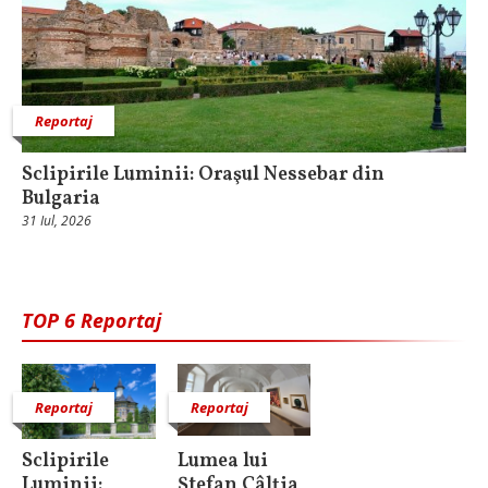
Reportaj
Sclipirile Luminii: Oraşul Nessebar din
Bulgaria
31 Iul, 2026
TOP 6 Reportaj
Reportaj
Reportaj
Sclipirile
Lumea lui
Luminii:
Ștefan Câlția