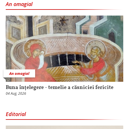
An omagial
An omagial
Buna înțelegere - temelie a căsniciei fericite
04 Aug, 2026
Editorial