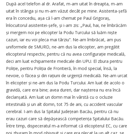
După acel telefon al dr. Arafat, m-am uitat în dreapta, m-am
uitat în stânga și nu m-am văzut decât pe mine. Asistenta-șefă
era în concediu, așa că l-am chemat pe Paul Grigoraș,
înlocuitorul asistentei-șefe, și i-am zis: „Paul, hai, ne îmbrăcăm
și mergem noi pe elicopter la Podu Turcului să luăm niște
cazuri, iar eu voi pleca mai târziu”. Ne-am îmbrăcat, am pus
uniformele de SMURD, ne-am dus la elicopter, am pregătit
elicopterul respectiv, pentru că nu avea configurație medicală,
deci am luat echipamente medicale din UPU. El zbura pentru
Poliție, pentru Poliția de Frontieră, în mod special, însă, la
nevoie, o făcea și din rațiuni de urgență medicală. Ne-am urcat
în elicopter și ne-am dus la Podu Turcului. Am luat de acolo o
gravidă, care era bine; avea dureri, dar nașterea nu era încă
declanșată. Am luat un domn mai în vârstă cu o ocluzie
intestinală și un alt domn, tot 75 de ani, cu accident vascular
cerebral. I-am dus la Spitalul Județean Bacău, pentru că nu
erau cazuri care să depășească competența Spitalului Bacău.
Între timp, dispeceratul m-a informat că elicopterul EC, cu care
noi zburam în mod obișnuit și care era plecat la un alt caz, se