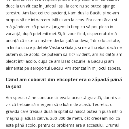
duce la un alt caz în județul Iași, la care nu se putea ajunge
terestru. Am luat cei trei pacienți, i-am dus la Bacău și ne-am
propus să ne întoarcem. Mă uitam la ceas. Era cam târziu și
mă gândeam că poate ajungem la timp ca să pot pleca în
vacanță, după prietenii mei. Și, în zbor fiind, dispeceratul mă
anunță că este o naștere declanșată undeva, într-o localitate,
la limita dintre județele Vaslui și Galați, și ne-a întrebat dacă ne
putem duce acolo. Ce puteam să zic? Evident, am zis da! Și am
plecat într-acolo, după ce am lăsat cazurile la Bacău și am
alimentat pe aeroportul Bacău. Am aterizat în mijlocul zăpezii.
Când am coborât din elicopter era o zăpadă până
la șold
Am sperat că ne conduce cineva la această gravidă, dar ni s-a
zis că trebuie să mergem să o luăm de acasă. Teoretic, o
gravidă care trebuia dusă la spital să nască putea fi pusă într-o
mașină și adusă câțiva, 200-300 de metri, cât credeam noi că
este până acolo, pentru că problema era a accesului. Drumul