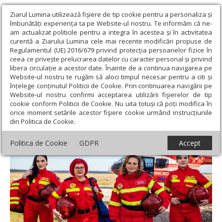
Ziarul Lumina utilizează fişiere de tip cookie pentru a personaliza și
îmbunătăți experiența ta pe Website-ul nostru. Te informăm că ne-
am actualizat politicile pentru a integra în acestea și în activitatea
curentă a Ziarului Lumina cele mai recente modificări propuse de
Regulamentul (UE) 2016/679 privind protecția persoanelor fizice în
ceea ce privește prelucrarea datelor cu caracter personal și privind
libera circulație a acestor date. Înainte de a continua navigarea pe
Website-ul nostru te rugăm să aloci timpul necesar pentru a citi și
Ziarul Lumina
›
Societate
›
Reportaj
›
O gardă de Crăciun la
înțelege conținutul Politicii de Cookie. Prin continuarea navigării pe
Urgențe
Website-ul nostru confirmi acceptarea utilizării fişierelor de tip
cookie conform Politicii de Cookie. Nu uita totuși că poți modifica în
O gardă de Crăciun la Urgențe
orice moment setările acestor fişiere cookie urmând instrucțiunile
din Politica de Cookie.
Politica de Cookie
GDPR
Accept