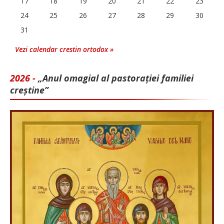
17
18
19
20
21
22
23
24
25
26
27
28
29
30
31
Vezi calendar crestin ortodox »
2026 -
„Anul omagial al pastorației familiei
creștine”