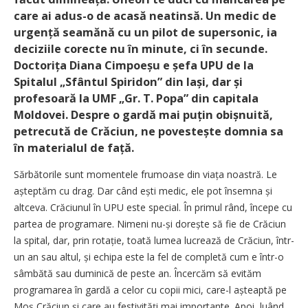
care ai adus-o de acasă neatinsă. Un medic de
urgență seamănă cu un pilot de supersonic, ia
deciziile corecte nu în minute, ci în secunde.
Doctorița Diana Cimpoeșu e șefa UPU de la
Spitalul „Sfântul Spiridon” din Iași, dar și
profesoară la UMF „Gr. T. Popa” din capitala
Moldovei. Despre o gardă mai puțin obișnuită,
petrecută de Crăciun, ne povestește domnia sa
în materialul de față.
Sărbătorile sunt momentele frumoase din viața noastră. Le
așteptăm cu drag. Dar când ești medic, ele pot însemna și
altceva. Crăciunul în UPU este special. În primul rând, începe cu
partea de programare. Nimeni nu-și dorește să fie de Crăciun
la spital, dar, prin rotație, toată lumea lucrează de Crăciun, într-
un an sau altul, și echipa este la fel de completă cum e într-o
sâmbătă sau duminică de peste an. Încercăm să evităm
programarea în gardă a celor cu copii mici, care-l așteaptă pe
Moș Crăciun și care au festivități mai importante. Apoi, luând