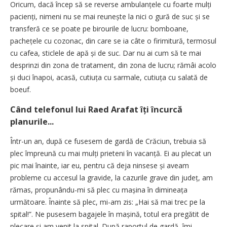
Oricum, dacă încep să se reverse ambulanțele cu foarte mulți
pacienți, nimeni nu se mai reunește la nici o gură de suc și se
transferă ce se poate pe birourile de lucru: bomboane,
pachețele cu cozonac, din care se ia câte o firimitură, termosul
cu cafea, sticlele de apă și de suc. Dar nu ai cum să te mai
desprinzi din zona de tratament, din zona de lucru; rămâi acolo
și duci înapoi, acasă, cutiuța cu sarmale, cutiuța cu salată de
boeuf.
Când telefonul lui Raed Arafat îți încurcă
planurile...
Într-un an, după ce fusesem de gardă de Crăciun, trebuia să
plec împreună cu mai mulți prieteni în vacanță. Ei au plecat un
pic mai înainte, iar eu, pentru că deja ninsese și aveam
probleme cu accesul la gravide, la cazurile grave din județ, am
rămas, propunându-mi să plec cu mașina în dimineața
următoare. Înainte să plec, mi-am zis: „Hai să mai trec pe la
spital!”. Ne pusesem bagajele în mașină, totul era pregătit de
plecare și am venit la spital. După raportul de gardă, îmi