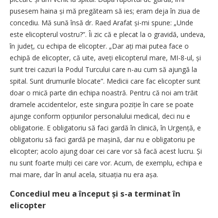
pusesem haina și mă pregăteam să ies; eram deja în ziua de
concediu. Mă sună însă dr. Raed Arafat și-mi spune: „Unde
este elicopterul vostru?”. Îi zic că e plecat la o gravidă, undeva,
în județ, cu echipa de elicopter. „Dar ați mai putea face o
echipă de elicopter, că uite, aveți elicopterul mare, MI-8-ul, și
sunt trei cazuri la Podul Turcului care n-au cum să ajungă la
spital. Sunt drumurile blocate”. Medicii care fac elicopter sunt
doar o mică parte din echipa noastră. Pentru că noi am trăit
dramele accidentelor, este singura poziție în care se poate
ajunge conform opțiunilor personalului medical, deci nu e
obligatorie. E obligatoriu să faci gardă în clinică, în Urgență, e
obligatoriu să faci gardă pe mașină, dar nu e obligatoriu pe
elicopter; acolo ajung doar cei care vor să facă acest lucru. Și
nu sunt foarte mulți cei care vor. Acum, de exemplu, echipa e
mai mare, dar în anul acela, situația nu era așa.
Concediul meu a început și s-a terminat în
elicopter