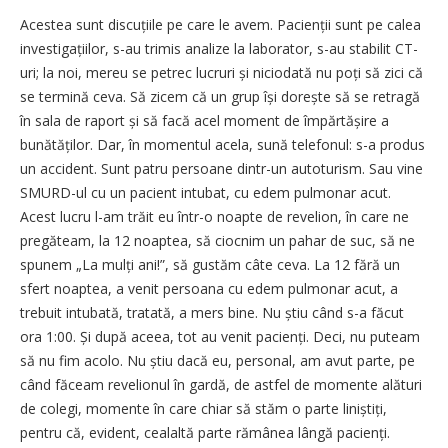
Acestea sunt discuțiile pe care le avem. Pacienții sunt pe calea
investigațiilor, s-au trimis analize la laborator, s-au stabilit CT-
uri; la noi, mereu se petrec lucruri și niciodată nu poți să zici că
se termină ceva. Să zicem că un grup își dorește să se retragă
în sala de raport și să facă acel moment de împărtășire a
bunătăților. Dar, în momentul acela, sună telefonul: s-a produs
un accident. Sunt patru persoane dintr-un autoturism. Sau vine
SMURD-ul cu un pacient intubat, cu edem pulmonar acut.
Acest lucru l-am trăit eu într-o noapte de revelion, în care ne
pregăteam, la 12 noaptea, să ciocnim un pahar de suc, să ne
spunem „La mulți ani!”, să gustăm câte ceva. La 12 fără un
sfert noaptea, a venit persoana cu edem pulmonar acut, a
trebuit intubată, tratată, a mers bine. Nu știu când s-a făcut
ora 1:00. Și după aceea, tot au venit pacienți. Deci, nu puteam
să nu fim acolo. Nu știu dacă eu, personal, am avut parte, pe
când făceam revelionul în gardă, de astfel de momente alături
de colegi, momente în care chiar să stăm o parte liniștiți,
pentru că, evident, cealaltă parte rămânea lângă pacienți.