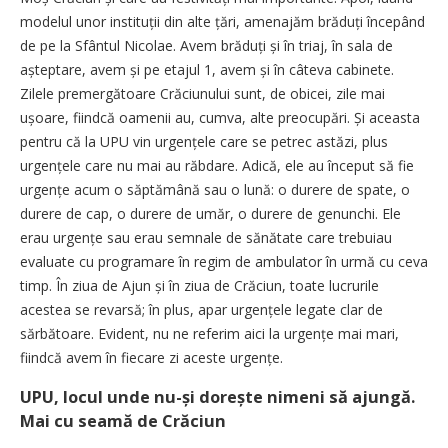
modelul unor instituții din alte țări, amenajăm brăduți începând
de pe la Sfântul Nicolae. Avem brăduți și în triaj, în sala de
așteptare, avem și pe etajul 1, avem și în câteva cabinete.
Zilele premergătoare Crăciunului sunt, de obicei, zile mai
ușoare, fiindcă oamenii au, cumva, alte preocupări. Și aceasta
pentru că la UPU vin urgențele care se petrec astăzi, plus
urgențele care nu mai au răbdare. Adică, ele au început să fie
urgențe acum o săptămână sau o lună: o durere de spate, o
durere de cap, o durere de umăr, o durere de genunchi. Ele
erau urgențe sau erau semnale de ­sănătate care trebuiau
evaluate cu programare în regim de ambulator în urmă cu ceva
timp. În ziua de Ajun și în ziua de Crăciun, toate lucrurile
acestea se revarsă; în plus, apar urgențele legate clar de
sărbătoare. Evident, nu ne referim aici la urgențe mai mari,
fiindcă avem în fiecare zi aceste urgențe.
UPU, locul unde nu-și dorește nimeni să ajungă.
Mai cu seamă de Crăciun