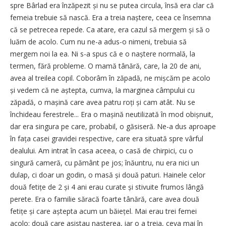
spre Bârlad era înzăpezit și nu se putea circula, însă era clar că
femeia trebuie să nască. Era a treia naștere, ceea ce însemna
că se petrecea repede. Ca atare, era cazul să mergem și să o
luăm de acolo. Cum nu ne-a adus-o nimeni, trebuia să
mergem noi la ea. Ni s-a spus că e o naștere normală, la
termen, fără probleme. O mamă tânără, care, la 20 de ani,
avea al treilea copil. Coborâm în zăpadă, ne mișcăm pe acolo
și vedem că ne aștepta, cumva, la marginea câmpului cu
zăpadă, o mașină care avea patru roți și cam atât. Nu se
închideau ferestrele... Era o mașină neutilizată în mod obișnuit,
dar era singura pe care, probabil, o găsiseră. Ne-a dus aproape
în fața casei gravidei respective, care era situată spre vârful
dealului. Am intrat în casa aceea, o casă de chirpici, cu o
singură cameră, cu pământ pe jos; înăuntru, nu era nici un
dulap, ci doar un godin, o masă și două paturi. Hainele celor
două fetițe de 2 și 4 ani erau curate și stivuite frumos lângă
perete. Era o familie săracă foarte tânără, care avea două
fetițe și care aștepta acum un băiețel. Mai erau trei femei
acolo: două care asistau nașterea, iar o a treia, ceva mai în