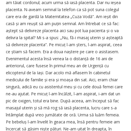
am tăiat cordonul; acum urma să iasă placenta. Dar nu ieșea
placenta. N-aveam semnal la telefon ca să pot suna colegul
care era de gardă la Maternitatea „Cuza Vodă”. Am ieșit din
casă și am reușit să am puțin semnal. Am întrebat ce să fac:
aștept să delivreze placenta aici sau pot lua pacienta și o va
delivra la spital? Mi s-a spus: „Nu, fă-i masaj uterin și așteaptă
să delivreze placenta”. Pe micuț l-am șters, l-am aspirat, ceea
ce știam să facem. Era a doua naștere pe care o asistasem.
Evenimentul acesta însă venea la o distanță de 16 ani de
anteriorul, care fusese în primul meu an de Urgență cu
elicopterul de la Iași. Dar acolo mă aflasem în cabinetul
medicului de familie și era și moașa din sat. Aici, eram chiar
singură, adică eu cu asistentul meu și cu cele două femei care
ne-au ajutat. Pe micuț l-am încălzit, l-am aspirat, i-am dat un
pic de oxigen, totul era bine. După aceea, am început să fac
masajul uterin și să mă rog să iasă placenta, lucru care s-a
întâmplat după vreo jumătate de oră. Urma să luăm femeia.
Pe bebeluș l-am învelit în geaca mea, însă pentru femeie am
încercat să găsim niște pături. Ne-am uitat în dreapta, în