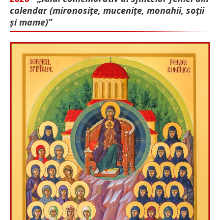
calendar (mironosițe, mu­cenițe, monahii, soții
și mame)”