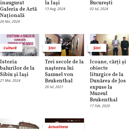
inaugurat
la Iași
București
Galeria de Artă
13 Aug, 2024
02 Iul, 2024
Naţională
26 Noi, 2024
Cultură
Știri
Știri
Istoria
Trei secole de la
Icoane, cărți și
balurilor de la
naşterea lui
obiecte
Sibiu și Iași
Samuel von
liturgice de la
Brukenthal
Dunărea de Jos
21 Mai, 2024
expuse la
26 Iul, 2021
Muzeul
Brukenthal
17 Feb, 2020
Actualitate