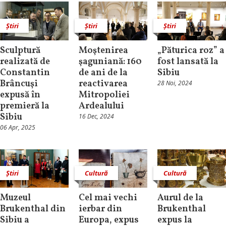
Știri
Știri
Știri
Sculptură
Moştenirea
„Păturica roz” a
realizată de
şaguniană: 160
fost lansată la
Constantin
de ani de la
Sibiu
Brâncuşi
reactivarea
28 Noi, 2024
expusă în
Mitropoliei
premieră la
Ardealului
Sibiu
16 Dec, 2024
06 Apr, 2025
Știri
Cultură
Cultură
Muzeul
Cel mai vechi
Aurul de la
Brukenthal din
ierbar din
Brukenthal
Sibiu a
Europa, expus
expus la