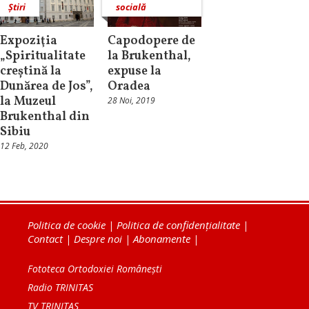
Știri
socială
Expoziţia
Capodopere de
„Spiritualitate
la Brukenthal,
creștină la
expuse la
Dunărea de Jos”,
Oradea
la Muzeul
28 Noi, 2019
Brukenthal din
Sibiu
12 Feb, 2020
Politica de cookie
|
Politica de confidențialitate
|
Contact
|
Despre noi
|
Abonamente
|
Fototeca Ortodoxiei Românești
Radio TRINITAS
TV TRINITAS