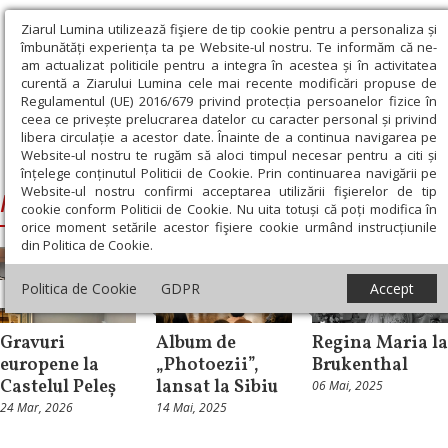
Ziarul Lumina utilizează fişiere de tip cookie pentru a personaliza și
îmbunătăți experiența ta pe Website-ul nostru. Te informăm că ne-
am actualizat politicile pentru a integra în acestea și în activitatea
curentă a Ziarului Lumina cele mai recente modificări propuse de
Regulamentul (UE) 2016/679 privind protecția persoanelor fizice în
ceea ce privește prelucrarea datelor cu caracter personal și privind
libera circulație a acestor date. Înainte de a continua navigarea pe
Website-ul nostru te rugăm să aloci timpul necesar pentru a citi și
Ziarul Lumina
›
Muzeul Naţional Brukenthal
înțelege conținutul Politicii de Cookie. Prin continuarea navigării pe
Website-ul nostru confirmi acceptarea utilizării fişierelor de tip
Muzeul Naţional Brukenthal
cookie conform Politicii de Cookie. Nu uita totuși că poți modifica în
orice moment setările acestor fişiere cookie urmând instrucțiunile
din Politica de Cookie.
Politica de Cookie
GDPR
Accept
Cultură
Știri
Cultură
Gravuri
Album de
Regina Maria la
europene la
„Photoezii”,
Brukenthal
Castelul Peleș
lansat la Sibiu
06 Mai, 2025
24 Mar, 2026
14 Mai, 2025