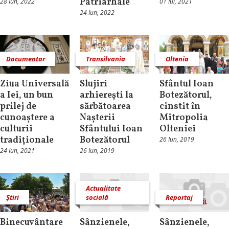
Patriarhale
28 Iun, 2022
01 Iul, 2021
24 Iun, 2022
Documentar
Transilvania
Oltenia
Ziua Universală
Slujiri
Sfântul Ioan
a Iei, un bun
arhierești la
Botezătorul,
prilej de
sărbătoarea
cinstit în
cunoaștere a
Nașterii
Mitropolia
culturii
Sfântului Ioan
Olteniei
tradiționale
Botezătorul
26 Iun, 2019
24 Iun, 2021
26 Iun, 2019
Actualitate
Știri
socială
Reportaj
Binecuvântare
Sânzienele,
Sânzienele,