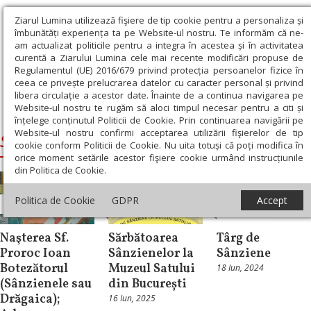
Ziarul Lumina utilizează fişiere de tip cookie pentru a personaliza și
îmbunătăți experiența ta pe Website-ul nostru. Te informăm că ne-
am actualizat politicile pentru a integra în acestea și în activitatea
curentă a Ziarului Lumina cele mai recente modificări propuse de
Regulamentul (UE) 2016/679 privind protecția persoanelor fizice în
ceea ce privește prelucrarea datelor cu caracter personal și privind
libera circulație a acestor date. Înainte de a continua navigarea pe
Website-ul nostru te rugăm să aloci timpul necesar pentru a citi și
Ziarul Lumina
›
Sânzienele
înțelege conținutul Politicii de Cookie. Prin continuarea navigării pe
Website-ul nostru confirmi acceptarea utilizării fişierelor de tip
Sânzienele
cookie conform Politicii de Cookie. Nu uita totuși că poți modifica în
orice moment setările acestor fişiere cookie urmând instrucțiunile
din Politica de Cookie.
Politica de Cookie
GDPR
Accept
Sinaxar
Cultură
Cultură
Naşterea Sf.
Sărbătoarea
Târg de
Proroc Ioan
Sânzienelor la
Sânziene
Botezătorul
Muzeul Satului
18 Iun, 2024
(Sânzienele sau
din București
Drăgaica);
16 Iun, 2025