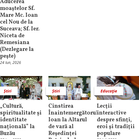
Aducerea
moaştelor Sf.
Mare Mc. Ioan
cel Nou de la
Suceava; Sf. Ier.
Niceta de
Remesiana
(Dezlegare la
peşte)
24 Iun, 2026
Știri
Știri
Educaţie
„Cultură,
Cinstirea
Lecţii
spiritualitate și
Înaintemergătorului
interactive
identitate
Ioan la Altarul
despre sfinţi,
națională” la
de vară al
eroi şi tradiţii
Buzău
Reşedinţei
populare