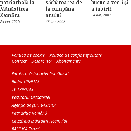
patriarhală la
sărbătoarea de
bucuria verii şi
Mănăstirea
la cumpăna
a iubirii
Zamfira
anului
24 Iun, 2007
25 Iun, 2015
23 Iun, 2008
Politica de cookie
|
Politica de confidențialitate
|
Contact
|
Despre noi
|
Abonamente
|
Fototeca Ortodoxiei Românești
Radio TRINITAS
TV TRINITAS
Vestitorul Ortodoxiei
Agenţia de ştiri BASILICA
Patriarhia Română
Catedrala Mântuirii Neamului
BASILICA Travel