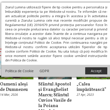
Ziarul Lumina utilizează fişiere de tip cookie pentru a personaliza și
îmbunătăți experiența ta pe Website-ul nostru. Te informăm că ne-
am actualizat politicile pentru a integra în acestea și în activitatea
curentă a Ziarului Lumina cele mai recente modificări propuse de
Regulamentul (UE) 2016/679 privind protecția persoanelor fizice în
ceea ce privește prelucrarea datelor cu caracter personal și privind
libera circulație a acestor date. Înainte de a continua navigarea pe
Website-ul nostru te rugăm să aloci timpul necesar pentru a citi și
Ziarul Lumina
›
Sfantul Vasile de la Poiana Marului
înțelege conținutul Politicii de Cookie. Prin continuarea navigării pe
Website-ul nostru confirmi acceptarea utilizării fişierelor de tip
Sfantul Vasile de la Poiana Marului
cookie conform Politicii de Cookie. Nu uita totuși că poți modifica în
orice moment setările acestor fişiere cookie urmând instrucțiunile
din Politica de Cookie.
Politica de Cookie
GDPR
Accept
Patristica
Sinaxar
Documentar
Oameni aleși
Sfântul Apostol
„Calea
de Dumnezeu
şi Evanghelist
împărătească”
Marcu; Sfântul
14 Mar, 2026
27 Apr, 2023
Cuvios Vasile de
la Poiana