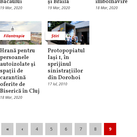
Bacăului
şi Brăila
îmbolnăvire
19 Mar, 2020
19 Mar, 2020
18 Mar, 2020
Filantropie
Știri
Hrană pentru
Protopopiatul
persoanele
Iaşi 1, în
autoizolate şi
sprijinul
spaţii de
sinistraţiilor
carantină
din Dorohoi
oferite de
17 Iul, 2010
Biserică în Cluj
18 Mar, 2020
«
‹
4
5
6
7
8
9