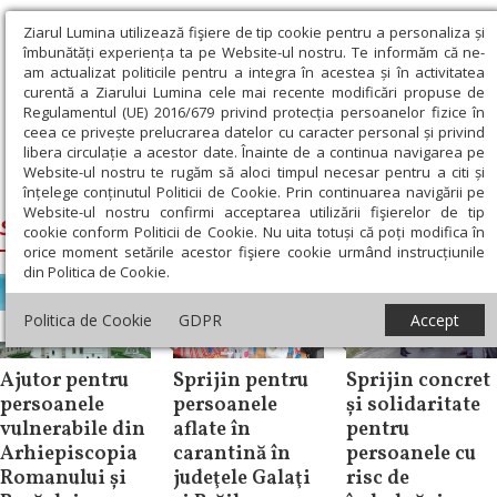
Ziarul Lumina utilizează fişiere de tip cookie pentru a personaliza și
îmbunătăți experiența ta pe Website-ul nostru. Te informăm că ne-
am actualizat politicile pentru a integra în acestea și în activitatea
curentă a Ziarului Lumina cele mai recente modificări propuse de
Regulamentul (UE) 2016/679 privind protecția persoanelor fizice în
ceea ce privește prelucrarea datelor cu caracter personal și privind
libera circulație a acestor date. Înainte de a continua navigarea pe
Website-ul nostru te rugăm să aloci timpul necesar pentru a citi și
Ziarul Lumina
›
sprijin social
înțelege conținutul Politicii de Cookie. Prin continuarea navigării pe
Website-ul nostru confirmi acceptarea utilizării fişierelor de tip
sprijin social
cookie conform Politicii de Cookie. Nu uita totuși că poți modifica în
orice moment setările acestor fişiere cookie urmând instrucțiunile
din Politica de Cookie.
Politica de Cookie
GDPR
Accept
Filantropie
Filantropie
Filantropie
Ajutor pentru
Sprijin pentru
Sprijin concret
persoanele
persoanele
și solidaritate
vulnerabile din
aflate în
pentru
Arhiepiscopia
carantină în
persoanele cu
Romanului și
judeţele Galaţi
risc de