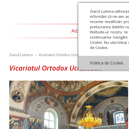
Ziarul Lumina utilizea
informăm că ne-am actu
recente modificări pr
prelucrarea datelor cu
Actualitate religioasă
T
Website-ul nostru te 
continuarea navigării 
Cookie. Nu uita totuși 
de Cookie.
Ziarul Lumina
›
Vicariatul Ortodox Ucrainean
Politica de Cookie
Vicariatul Ortodox Ucrainean