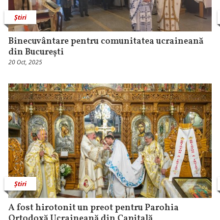
Știri
Binecuvântare pentru comunitatea ucraineană
din București
20 Oct, 2025
Știri
A fost hirotonit un preot pentru Parohia
Ortodoxă Ucraineană din Capitală