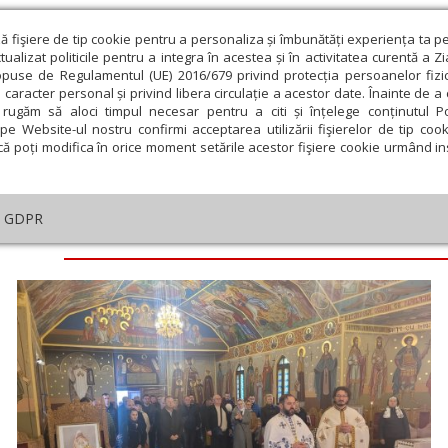
ză fişiere de tip cookie pentru a personaliza și îmbunătăți experiența ta p
alizat politicile pentru a integra în acestea și în activitatea curentă a Z
opuse de Regulamentul (UE) 2016/679 privind protecția persoanelor fizi
 caracter personal și privind libera circulație a acestor date. Înainte de 
eologie și spiritualitate
Educaţie și Cultură
Societate
rugăm să aloci timpul necesar pentru a citi și înțelege conținutul Pol
pe Website-ul nostru confirmi acceptarea utilizării fişierelor de tip cook
că poți modifica în orice moment setările acestor fişiere cookie urmând ins
GDPR