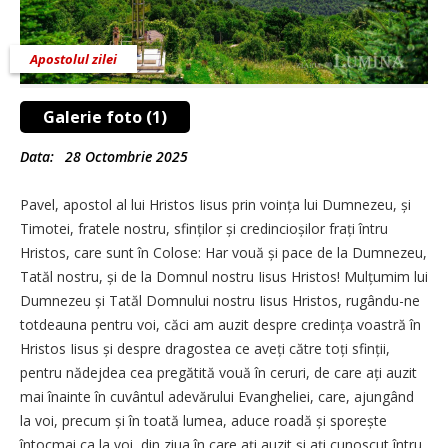
Apostolul zilei
Galerie foto (1)
Data:
28 Octombrie 2025
Pavel, apostol al lui Hristos Iisus prin voința lui Dumnezeu, și
Timotei, fratele nostru, sfinților și credincioșilor frați întru
Hristos, care sunt în Colose: Har vouă și pace de la Dumnezeu,
Tatăl nostru, și de la Domnul nostru Iisus Hristos! Mulțumim lui
Dumnezeu și Tatăl Domnului nostru Iisus Hristos, rugându-ne
totdeauna pentru voi, căci am auzit despre credința voastră în
Hristos Iisus și despre dragostea ce aveți către toți sfinții,
pentru nădejdea cea pregătită vouă în ceruri, de care ați auzit
mai înainte în cuvântul adevărului Evangheliei, care, ajungând
la voi, precum și în toată lumea, aduce roadă și sporește
întocmai ca la voi, din ziua în care ați auzit și ați cunoscut întru