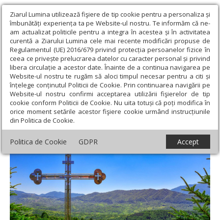
Ziarul Lumina utilizează fişiere de tip cookie pentru a personaliza și
îmbunătăți experiența ta pe Website-ul nostru. Te informăm că ne-
am actualizat politicile pentru a integra în acestea și în activitatea
curentă a Ziarului Lumina cele mai recente modificări propuse de
Regulamentul (UE) 2016/679 privind protecția persoanelor fizice în
ceea ce privește prelucrarea datelor cu caracter personal și privind
libera circulație a acestor date. Înainte de a continua navigarea pe
Website-ul nostru te rugăm să aloci timpul necesar pentru a citi și
Ziarul Lumina
›
Teologie și spiritualitate
›
Apostolul zilei
›
înțelege conținutul Politicii de Cookie. Prin continuarea navigării pe
Coloseni 1, 1-11
Website-ul nostru confirmi acceptarea utilizării fişierelor de tip
cookie conform Politicii de Cookie. Nu uita totuși că poți modifica în
Coloseni 1, 1-11
orice moment setările acestor fişiere cookie urmând instrucțiunile
din Politica de Cookie.
Politica de Cookie
GDPR
Accept