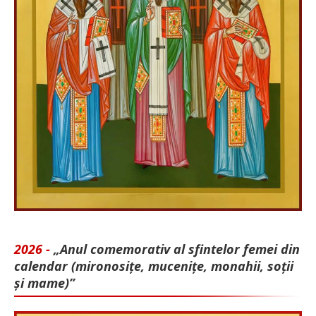
2026 -
„Anul comemorativ al sfintelor femei din
calendar (mironosițe, mu­cenițe, monahii, soții
și mame)”