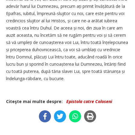
adevăr harul lui Dumnezeu, precum ați primit învățătură de la
Epafras, iubitul, împreună-slujitor cu noi, care este pentru voi
credincios slujitor al lui Hristos, și care ne-a arătat iubirea
voastră cea întru Duhul. De aceea și noi, din ziua în care am
auzit aceasta, nu încetăm să ne rugăm pentru voi și să cerem
să vă umpleți de cunoașterea voii Lui, întru toată înțelepciunea
și priceperea duhovnicească, ca voi să umblați cu vrednicie
întru Domnul, plăcuți Lui întru toate, aducând roadă în orice
lucru bun și sporind în cunoașterea lui Dumnezeu, întăriți fiind
cu toată puterea, după tăria slavei Lui, spre toată stăruința și
îndelunga-răbdare, cu bucurie.
Citeşte mai multe despre:
Epistola catre Coloseni