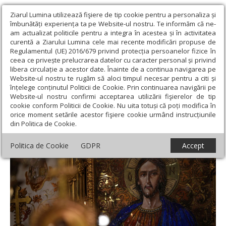
Ziarul Lumina utilizează fişiere de tip cookie pentru a personaliza și
îmbunătăți experiența ta pe Website-ul nostru. Te informăm că ne-
am actualizat politicile pentru a integra în acestea și în activitatea
curentă a Ziarului Lumina cele mai recente modificări propuse de
Regulamentul (UE) 2016/679 privind protecția persoanelor fizice în
ceea ce privește prelucrarea datelor cu caracter personal și privind
libera circulație a acestor date. Înainte de a continua navigarea pe
Website-ul nostru te rugăm să aloci timpul necesar pentru a citi și
Ziarul Lumina
›
Teologie și spiritualitate
›
Apostolul zilei
›
înțelege conținutul Politicii de Cookie. Prin continuarea navigării pe
Coloseni 1, 18-23
Website-ul nostru confirmi acceptarea utilizării fişierelor de tip
cookie conform Politicii de Cookie. Nu uita totuși că poți modifica în
Coloseni 1, 18-23
orice moment setările acestor fişiere cookie urmând instrucțiunile
din Politica de Cookie.
Politica de Cookie
GDPR
Accept