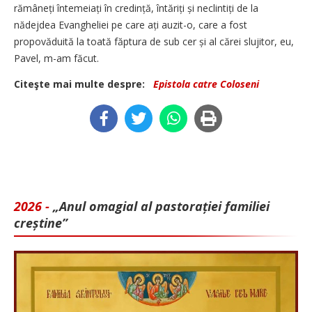
rămâneți întemeiați în credință, întăriți și neclintiți de la
nădejdea Evangheliei pe care ați auzit-o, care a fost
propovăduită la toată făptura de sub cer și al cărei slujitor, eu,
Pavel, m-am făcut.
Citeşte mai multe despre:
Epistola catre Coloseni
2026 -
„Anul omagial al pastorației familiei
creștine”