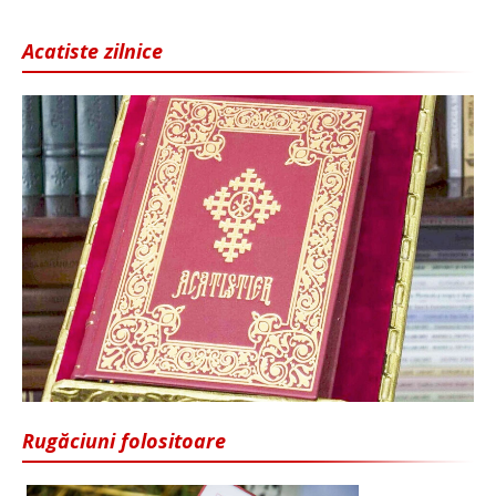
Acatiste zilnice
Rugăciuni folositoare