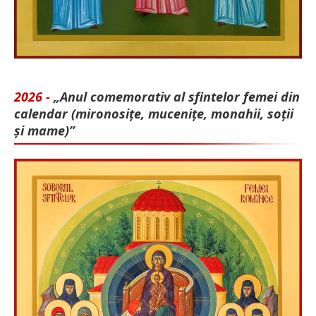
2026 -
„Anul comemorativ al sfintelor femei din
calendar (mironosițe, mu­cenițe, monahii, soții
și mame)”