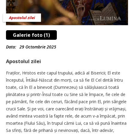
Apostolul zilei
Galerie foto (1)
Data:
29 Octombrie 2025
Apostolul zilei
Fraților, Hristos este capul trupului, adică al Bisericii; El este
începutul, Întâiul-Născut din morți, ca să fie El Cel dintâi întru
toate, că în El a binevoit (Dumnezeu) să sălășluiască toată
plinătatea și printr-Însul toate cu Sine să le împace, fie cele de
pe pământ, fie cele din ceruri, făcând pace prin El, prin sângele
crucii Sale. Și pe voi, care oarecând erați înstrăinați și vrăjmași,
având mintea voastră la fapte rele, de acum v-a împăcat, prin
moartea (Fiului Său), în trupul cărnii Lui, ca să vă pună înaintea
Sa sfinți, fără de prihană și nevinovați, dacă, într-adevăr,