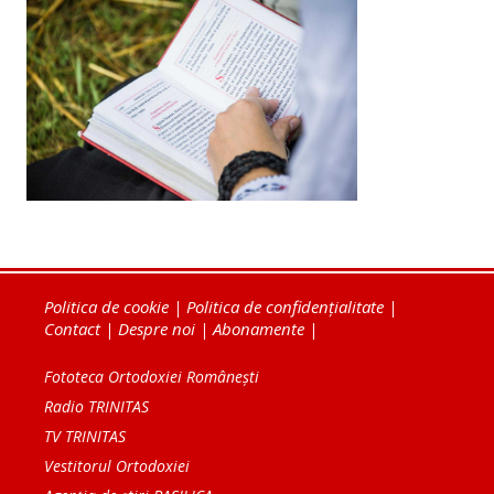
Politica de cookie
|
Politica de confidențialitate
|
Contact
|
Despre noi
|
Abonamente
|
Fototeca Ortodoxiei Românești
Radio TRINITAS
TV TRINITAS
Vestitorul Ortodoxiei