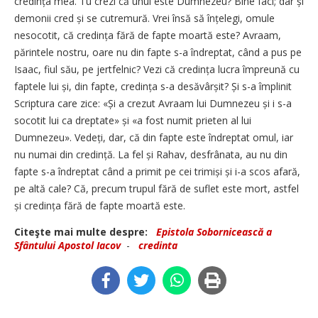
credința mea. Tu crezi că unul este Dumnezeu? Bine faci; dar și
demonii cred și se cutremură. Vrei însă să înțelegi, omule
nesocotit, că credința fără de fapte moartă este? Avraam,
părintele nostru, oare nu din fapte s-a îndreptat, când a pus pe
Isaac, fiul său, pe jertfelnic? Vezi că credința lucra împreună cu
faptele lui și, din fapte, credința s-a desăvârșit? Și s-a împlinit
Scriptura care zice: «Și a crezut Avraam lui Dumnezeu și i s-a
socotit lui ca dreptate» și «a fost numit prieten al lui
Dumnezeu». Vedeți, dar, că din fapte este îndreptat omul, iar
nu numai din credință. La fel și Rahav, desfrânata, au nu din
fapte s-a îndreptat când a primit pe cei trimiși și i-a scos afară,
pe altă cale? Că, precum trupul fără de suflet este mort, astfel
și credința fără de fapte moartă este.
Citeşte mai multe despre:
Epistola Sobornicească a
Sfântului Apostol Iacov
-
credinta