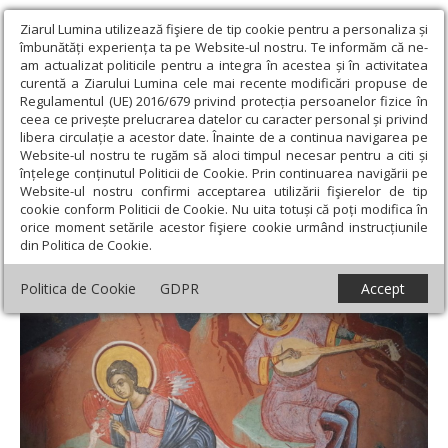
Ziarul Lumina utilizează fişiere de tip cookie pentru a personaliza și
îmbunătăți experiența ta pe Website-ul nostru. Te informăm că ne-
am actualizat politicile pentru a integra în acestea și în activitatea
curentă a Ziarului Lumina cele mai recente modificări propuse de
Regulamentul (UE) 2016/679 privind protecția persoanelor fizice în
ceea ce privește prelucrarea datelor cu caracter personal și privind
libera circulație a acestor date. Înainte de a continua navigarea pe
Website-ul nostru te rugăm să aloci timpul necesar pentru a citi și
Ziarul Lumina
›
Teologie și spiritualitate
›
Apostolul zilei
›
Iacov
înțelege conținutul Politicii de Cookie. Prin continuarea navigării pe
2, 14-26
Website-ul nostru confirmi acceptarea utilizării fişierelor de tip
cookie conform Politicii de Cookie. Nu uita totuși că poți modifica în
Iacov 2, 14-26
orice moment setările acestor fişiere cookie urmând instrucțiunile
din Politica de Cookie.
Politica de Cookie
GDPR
Accept