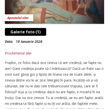
Apostolul zilei
Galerie foto (1)
Data:
19 Ianuarie 2026
Prochimenul zilei
Fraților, ce folos dacă zice cineva că are credință, iar fapte nu
are? Oare credința poate să-l mântuiască? Dacă un frate sau o
soră sunt găsiți goi și lipsiți de hrana cea de toate zilele, și
cineva dintre voi le-ar zice: Mergeți în pace, încălziți-vă și vă
săturați!, dar nu le dați cele trebuincioase trupului, care ar fi
folosul? Așa și cu credința: dacă nu are fapte, e moartă în ea
însăși. Dar va zice cineva: Tu ai credință, iar eu am fapte; arată-
mi credința ta fără fapte și eu îți voi arăta, din faptele mele,