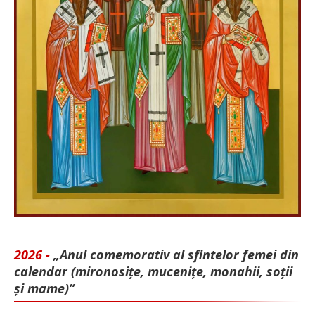
2026 -
„Anul comemorativ al sfintelor femei din
calendar (mironosițe, mu­cenițe, monahii, soții
și mame)”