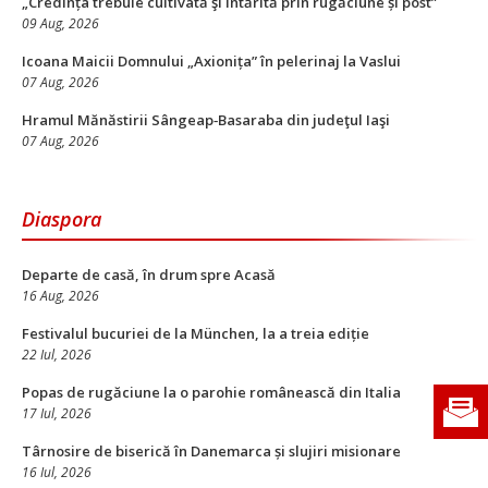
„Credința trebuie cultivată şi întărită prin rugăciune și post”
09 Aug, 2026
Icoana Maicii Domnului „Axionița” în pelerinaj la Vaslui
07 Aug, 2026
Hramul Mănăstirii Sângeap‑Basaraba din judeţul Iaşi
07 Aug, 2026
Diaspora
Departe de casă, în drum spre Acasă
16 Aug, 2026
Festivalul bucuriei de la München, la a treia ediție
22 Iul, 2026
Popas de rugăciune la o parohie românească din Italia
17 Iul, 2026
Târnosire de biserică în Danemarca și slujiri misionare
16 Iul, 2026