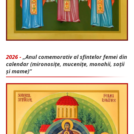
2026 -
„Anul comemorativ al sfintelor femei din
calendar (mironosițe, mu­cenițe, monahii, soții
și mame)”