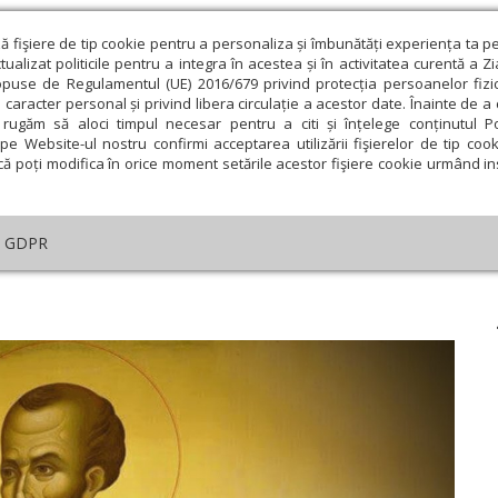
ză fişiere de tip cookie pentru a personaliza și îmbunătăți experiența ta p
alizat politicile pentru a integra în acestea și în activitatea curentă a Z
opuse de Regulamentul (UE) 2016/679 privind protecția persoanelor fizi
 caracter personal și privind libera circulație a acestor date. Înainte de 
eologie și spiritualitate
Educaţie și Cultură
Societate
rugăm să aloci timpul necesar pentru a citi și înțelege conținutul Pol
pe Website-ul nostru confirmi acceptarea utilizării fişierelor de tip cook
că poți modifica în orice moment setările acestor fişiere cookie urmând ins
helia zilei
Evanghelia de Duminică
Theologica
L
GDPR
lul zilei
›
Romani 11, 13-24