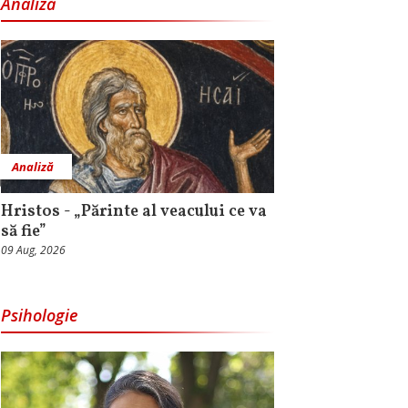
Analiză
Analiză
Hristos - „Părinte al veacului ce va
să fie”
09 Aug, 2026
Psihologie