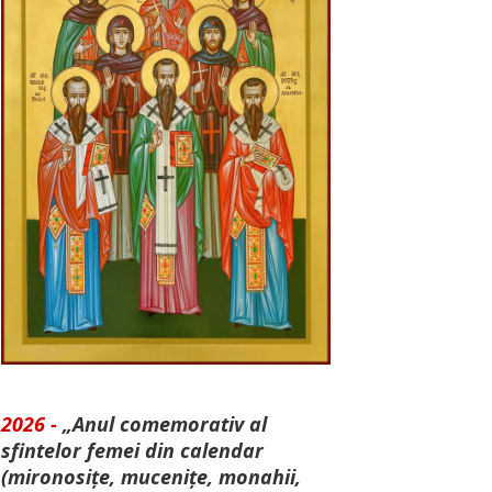
2026 -
„Anul comemorativ al
sfintelor femei din calendar
(mironosițe, mu­cenițe, monahii,