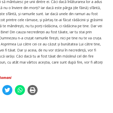
 să mântuiesc pe unii dintre ei. Căci dacă înlăturarea lor a adus
acă nu o înviere din morți? Iar dacă este pârga (de făină) sfântă,
te sfântă, și ramurile sunt. Iar dacă unele din ramuri au fost
ltoit printre cele rămase, și părtaș te-ai făcut rădăcinii și grăsimii
ă te mândrești, nu tu porți rădăcina, ci rădăcina pe tine. Dar vei
. Bine! Din cauza necredinței au fost tăiate, iar tu stai prin
umnezeu n-a cruțat ramurile firești, nici pe tine nu te va cruța.
Asprimea Lui către cei ce au căzut și bunătatea Lui către tine,
ei fi tăiat. Dar și aceia, de nu vor stărui în necredință, vor fi
ă iarăși. Căci dacă tu ai fost tăiat din măslinul cel din fire
n bun, cu atât mai vârtos aceștia, care sunt după fire, vor fi altoiți
 Romani