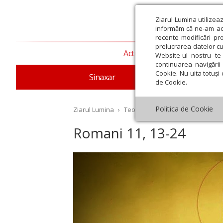
Ziarul Lumina utilizea
informăm că ne-am actu
recente modificări pr
prelucrarea datelor cu
Actualitate religioasă
T
Website-ul nostru te 
continuarea navigării 
Cookie. Nu uita totuși 
Sinaxar
Apostolul zilei
Evang
de Cookie.
Politica de Cookie
Ziarul Lumina
›
Teologie și spiritualitate
›
Aposto
Romani 11, 13-24