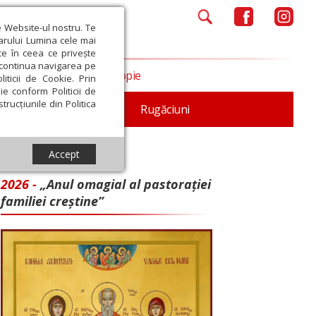
e Website-ul nostru. Te
iarului Lumina cele mai
ce în ceea ce privește
a continua navigarea pe
Opinii
Filantropie
iticii de Cookie. Prin
ie conform Politicii de
trucțiunile din Politica
iturgica
Patristica
Rugăciuni
Accept
2026 -
„Anul omagial al pastorației
familiei creștine”