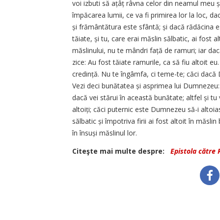
voi izbuti să ațâț râvna celor din neamul meu și
împăcarea lumii, ce va fi primirea lor la loc, d
și frământătura este sfântă; și dacă rădăcina es
tăiate, și tu, care erai măslin sălbatic, ai fost a
măslinului, nu te mândri față de ramuri; iar dac
zice: Au fost tăiate ramurile, ca să fiu altoit eu
credință. Nu te îngâmfa, ci teme-te; căci dacă D
Vezi deci bunătatea și asprimea lui Dumnezeu: 
dacă vei stărui în această bunătate; altfel și tu v
altoiți; căci puternic este Dumnezeu să-i altoiasc
sălbatic și împotriva firii ai fost altoit în măsli
în însuși măslinul lor.
Citeşte mai multe despre:
Epistola către