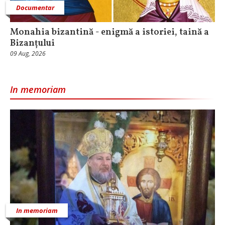
Documentar
Monahia bizantină - enigmă a istoriei, taină a
Bizanțului
09 Aug, 2026
In memoriam
In memoriam