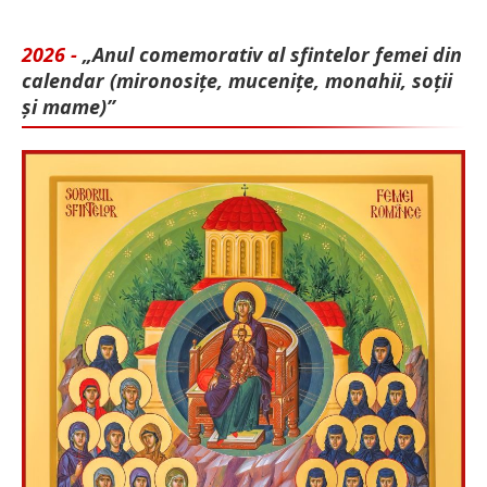
2026 -
„Anul comemorativ al sfintelor femei din
calendar (mironosițe, mu­cenițe, monahii, soții
și mame)”