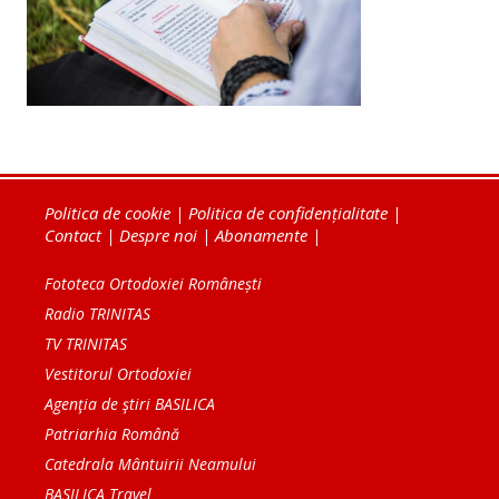
Politica de cookie
|
Politica de confidențialitate
|
Contact
|
Despre noi
|
Abonamente
|
Fototeca Ortodoxiei Românești
Radio TRINITAS
TV TRINITAS
Vestitorul Ortodoxiei
Agenţia de ştiri BASILICA
Patriarhia Română
Catedrala Mântuirii Neamului
BASILICA Travel