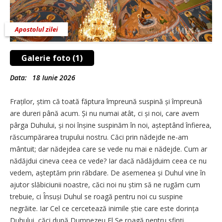
Apostolul zilei
Galerie foto (1)
Data:
18 Iunie 2026
Fraților, știm că toată făptura împreună suspină și împreună
are dureri până acum. Și nu numai atât, ci și noi, care avem
pârga Duhului, și noi înșine suspinăm în noi, așteptând înfierea,
răscumpărarea trupului nostru. Căci prin nădejde ne-am
mântuit; dar nădejdea care se vede nu mai e nădejde. Cum ar
nădăjdui cineva ceea ce vede? Iar dacă nădăjduim ceea ce nu
vedem, așteptăm prin răbdare. De asemenea și Duhul vine în
ajutor slăbiciunii noastre, căci noi nu știm să ne rugăm cum
trebuie, ci Însuși Duhul se roagă pentru noi cu suspine
negrăite. Iar Cel ce cercetează inimile știe care este dorința
Duhului, căci după Dumnezeu El Se roagă pentru sfinți.