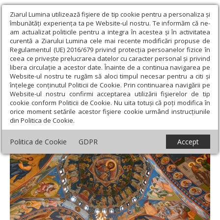
Ziarul Lumina utilizează fişiere de tip cookie pentru a personaliza și
îmbunătăți experiența ta pe Website-ul nostru. Te informăm că ne-
am actualizat politicile pentru a integra în acestea și în activitatea
curentă a Ziarului Lumina cele mai recente modificări propuse de
Regulamentul (UE) 2016/679 privind protecția persoanelor fizice în
ceea ce privește prelucrarea datelor cu caracter personal și privind
libera circulație a acestor date. Înainte de a continua navigarea pe
Website-ul nostru te rugăm să aloci timpul necesar pentru a citi și
Ziarul Lumina
›
Teologie și spiritualitate
›
Apostolul zilei
›
înțelege conținutul Politicii de Cookie. Prin continuarea navigării pe
Romani 8, 22-27
Website-ul nostru confirmi acceptarea utilizării fişierelor de tip
cookie conform Politicii de Cookie. Nu uita totuși că poți modifica în
Romani 8, 22-27
orice moment setările acestor fişiere cookie urmând instrucțiunile
din Politica de Cookie.
Politica de Cookie
GDPR
Accept