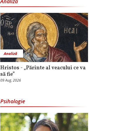
Analiză
Analiză
Hristos - „Părinte al veacului ce va
să fie”
09 Aug, 2026
Psihologie