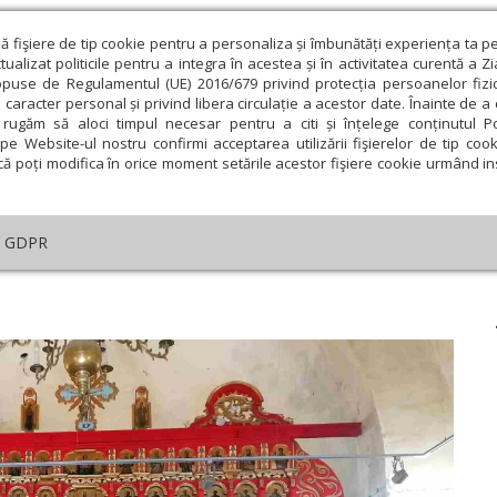
ză fişiere de tip cookie pentru a personaliza și îmbunătăți experiența ta p
alizat politicile pentru a integra în acestea și în activitatea curentă a Z
opuse de Regulamentul (UE) 2016/679 privind protecția persoanelor fizi
 caracter personal și privind libera circulație a acestor date. Înainte de 
eologie și spiritualitate
Educaţie și Cultură
Societate
rugăm să aloci timpul necesar pentru a citi și înțelege conținutul Pol
pe Website-ul nostru confirmi acceptarea utilizării fişierelor de tip cook
că poți modifica în orice moment setările acestor fişiere cookie urmând ins
helia zilei
Evanghelia de Duminică
Theologica
L
GDPR
lul zilei
›
Romani 9, 18-33