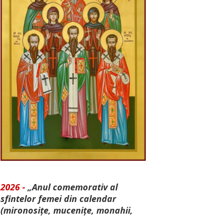
2026 -
„Anul comemorativ al
sfintelor femei din calendar
(mironosițe, mu­cenițe, monahii,