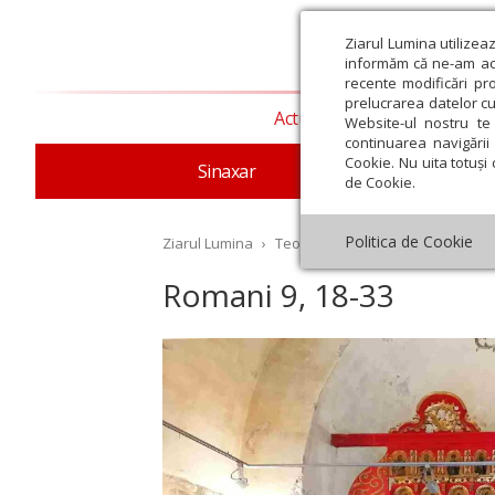
Ziarul Lumina utilizea
informăm că ne-am actu
recente modificări pr
prelucrarea datelor cu
Actualitate religioasă
T
Website-ul nostru te 
continuarea navigării 
Cookie. Nu uita totuși 
Sinaxar
Apostolul zilei
Evang
de Cookie.
Politica de Cookie
Ziarul Lumina
›
Teologie și spiritualitate
›
Aposto
Romani 9, 18-33