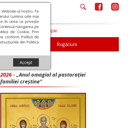
e Website-ul nostru. Te
iarului Lumina cele mai
ce în ceea ce privește
a continua navigarea pe
Opinii
Filantropie
iticii de Cookie. Prin
ie conform Politicii de
trucțiunile din Politica
iturgica
Patristica
Rugăciuni
Accept
2026 -
„Anul omagial al pastorației
familiei creștine”