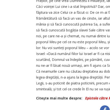
Fraților, pe cine vrea Dumnezeu îl miluiește, ia
Căci voinței Lui cine i-a stat împotrivă? Dar, 
făptura va zice Celui ce a făcut-o: De ce m-ai f
frământătură să facă un vas de cinste, iar alt
mânia și să facă cunoscută puterea Sa, a suferi
să facă cunoscută bogăția slavei Sale către vas
noi, pe care ne-a și chemat, nu numai dintre iu
poporul Meu pe cel ce nu este poporul Meu, și iub
lor: Nu voi sunteți poporul Meu – acolo se vor 
Israel: «Dacă numărul fiilor lui Israel ar fi ca n
scurtând, Domnul va îndeplini, pe pământ, cuv
nu ne-ar fi lăsat nouă urmași, am fi ajuns ca
Că neamurile care nu căutau dreptatea au dobân
legea dreptății, n-a ajuns la legea dreptății. Pe
Legii, s-au poticnit de piatra poticnirii, precum 
sminteală; și tot cel ce crede în El nu se va ruși
Citeşte mai multe despre:
Epistola către