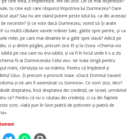
r pe cine vrea, îl împietrește. Îmi vei zice: De ce mai dojenește?
omule, tu cine ești care răspunzi împotriva lui Dumnezeu? Oare
ăcut așa? Sau nu are olarul putere peste lutul lui, ca din aceeași
ul de necinste? Și ce este dacă Dumnezeu, voind să-Și arate
t cu multă răbdare vasele mâniei Sale, gătite spre pierire, și ca
ele milei, pe care mai dinainte le-a gătit spre slavă? Adică pe
dei, ci și dintre păgâni, precum zice El și la Osea: «Chema-voi
ită pe cea care nu era iubită; și va fi în locul unde li s-a zis
chema fii ai Dumnezeului Celui viu». Iar Isaia strigă pentru
isipul mării, rămășița se va mântui. Pentru că împlinind și
ântul Său». Și precum a prorocit Isaia: «Dacă Domnul Savaot
 Sodoma și ne-am fi asemănat cu Gomora». Ce vom zice, deci?
dit dreptatea, însă dreptatea din credință; iar Israel, urmărind
ntru ce? Pentru că nu o căutau din credință, ci ca din faptele
este scris: «Iată pun în Sion piatră de poticnire și piatră de
na».
 Romani