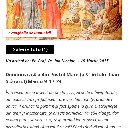
Evanghelia de Duminică
Galerie foto (1)
Un articol de:
Pr. Prof. Dr. Jan Nicolae
-
18 Martie 2015
Duminica a 4-a din Postul Mare (a Sfântului Ioan
Scărarul) Marcu 9, 17-23
În vremea aceea a venit un om la Iisus, zicându-i: Învăţătorule,
am adus la Tine pe fiul meu, care are duh mut. Şi, oriunde-l
apucă, îl aruncă la pământ şi face spume la gură şi scrâşneşte
din dinţi şi înţepeneşte. Şi am zis ucenicilor Tăi să-l alunge, dar
ei n-au putut. Atunci Iisus, răspunzând lor, a zis: O, neam
necredincios, până când voi fi cu voi? Până când vă voi răbda pe