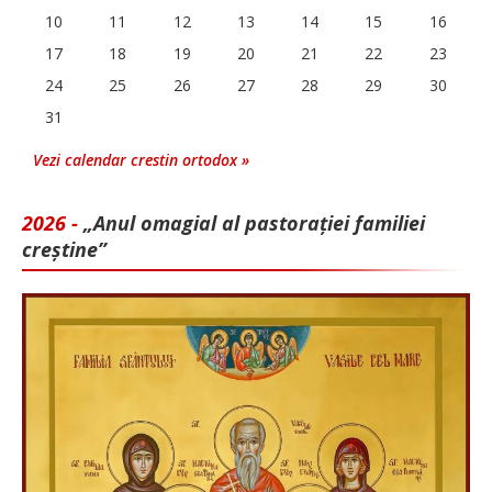
10
11
12
13
14
15
16
17
18
19
20
21
22
23
24
25
26
27
28
29
30
31
Vezi calendar crestin ortodox »
2026 -
„Anul omagial al pastorației familiei
creștine”