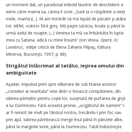
un moment dat, un paradoxal imbold lăuntric de deschidere a
inimii către mama sa, căreia îi scrie: „Sunt la o răspântie a vieţii
mele, mamă
(
...). M-am hotărât să mă lepăd de păcate şi atâta
tot. Altfel, «ratez» fără greş. Mă paşte sărăcia, boala şi până la
urmă azilul de noapte. (...) Venirea ta mă va îmbărbăta în lupta
mea cu Satana, adică cu mine însumi” (Ion Vinea,
Opere, III,
Lunatecii
, ediţie critică de Elena Zaharia Filipaş, Editura
Minerva, Bucureşti, 1997, p. 88).
Strigătul înlăcrimat al tatălui, ieşirea omului din
ambiguitate
Aşadar, impulsul prim spre eliberare de sub tirania acestor
„consilieri ai neantului” vine dintr-o firească compătimire, din
iubirea părinţilor pentru copiii lor, susţinută de purtarea de grijă
a lui Dumnezeu. Fără această pronie, „ucigătorul de oameni” l-
ar fi nimicit de mult pe tânărul nostru, trecându-l prin foc sau
prin apă. Iubirea părintească merge însă până în pânzele albe,
până la marginile lumii, până la Dumnezeu. Tatăl îndrăzneşte