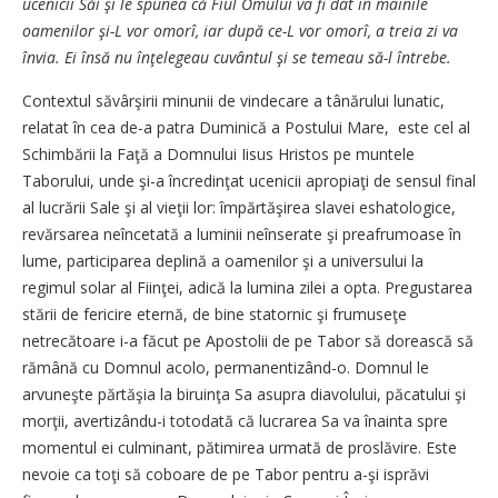
ucenicii Săi şi le spunea că Fiul Omului va fi dat în mâinile
oamenilor şi-L vor omorî, iar după ce-L vor omorî, a treia zi va
învia. Ei însă nu înţelegeau cuvântul şi se temeau să-l întrebe.
Contextul săvârşirii minunii de vindecare a tânărului lunatic,
relatat în cea de-a patra Duminică a Postului Mare, este cel al
Schimbării la Faţă a Domnului Iisus Hristos pe muntele
Taborului, unde şi-a încredinţat ucenicii apropiaţi de sensul final
al lucrării Sale şi al vieţii lor: împărtăşirea slavei eshatologice,
revărsarea neîncetată a luminii neînserate şi preafrumoase în
lume, participarea deplină a oamenilor şi a universului la
regimul solar al Fiinţei, adică la lumina zilei a opta. Pregustarea
stării de fericire eternă, de bine statornic şi frumuseţe
netrecătoare i-a făcut pe Apostolii de pe Tabor să dorească să
rămână cu Domnul acolo, permanentizând-o. Domnul le
arvuneşte părtăşia la biruinţa Sa asupra diavolului, păcatului şi
morţii, avertizându-i totodată că lucrarea Sa va înainta spre
momentul ei culminant, pătimirea urmată de proslăvire. Este
nevoie ca toţi să coboare de pe Tabor pentru a-şi isprăvi