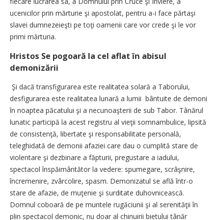
fiecare lucrarea sa, a Domnului prin Cruce şi Înviere, a
ucenicilor prin mărturie şi apostolat, pentru a-i face părtaşi
slavei dumnezeieşti pe toţi oamenii care vor crede şi le vor
primi mărturia.
Hristos Se pogoară la cel aflat în abisul
demonizării
Şi dacă transfigurarea este realitatea solară a Taborului,
desfigurarea este realitatea lunară a lumii bântuite de demoni
în noaptea păcatului şi a necunoaşterii de sub Tabor. Tânărul
lunatic participă la acest registru al vieţii somnambulice, lipsită
de consistenţă, libertate şi responsabilitate personală,
teleghidată de demonii afaziei care dau o cumplită stare de
violentare şi dezbinare a făpturii, pregustare a iadului,
spectacol înspăimântător la vedere: spumegare, scrâşnire,
încremenire, zvârcolire, spasm. Demonizatul se află într-o
stare de afazie, de muţenie şi surditate duhovnicească.
Domnul coboară de pe muntele rugăciunii şi al serenităţii în
plin spectacol demonic, nu doar al chinuirii bietului tânăr