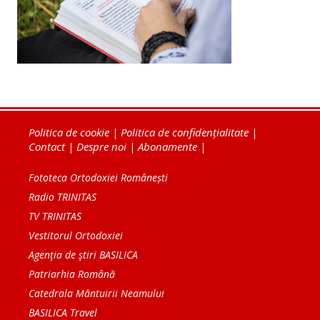
Politica de cookie
|
Politica de confidențialitate
|
Contact
|
Despre noi
|
Abonamente
|
Fototeca Ortodoxiei Românești
Radio TRINITAS
TV TRINITAS
Vestitorul Ortodoxiei
Agenţia de ştiri BASILICA
Patriarhia Română
Catedrala Mântuirii Neamului
BASILICA Travel