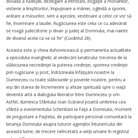
dovadă a nădejdii, dezlegare a întristării, bogăţie a monahilor,
vistierie a liniştitorilor, împuţinare a mâniei, oglindă a sporirii,
arătare a măsurilor, ivire a aşezării, vestitoare a celor ce vor să
fie, însemnare a laudei. Rugăciunea este celui ce cu adevărat
se roagă judecătorie şi divan şi judeţ al Domnului, mai nainte
de divanul acela ca va să fie” (Cuvântul 28).
Aceasta este şi cheia duhovnicească şi permanenta actualitate
a episodului evanghelic al vindecării lunaticului: trecerea de la
slăbiciunea necredinţei la puterea credinţei, sporirea credinţei
prin rugăciune şi post, îndrăzneala înfăţişării noastre la
Dumnezeu cu toate slăbiciunile şi poverile noastre, pentru a
ieşi din starea de încremenire şi afazie spirituală spre o viaţă
devenită artă a dialogului liberator între Dumnezeu şi om.
Astfel, duminica Sfântului Ioan Scărarul poartă umbrirea cea
sfântă a evenimentului Schimbării la Faţă a Domnului, moment
de pregustare a Paştelui, de participare personal-comunitară la
biruinţa Domnului asupra tuturor agenţilor întunericului din
această lume, de trecere neîncetată a vieţii umane în registrul