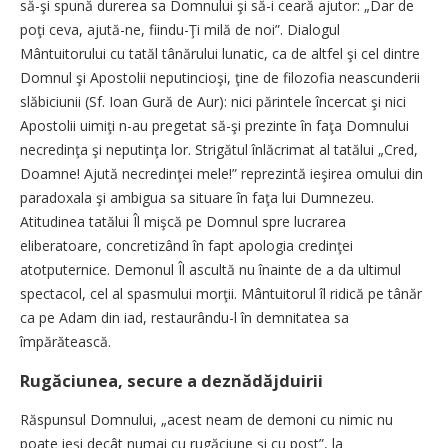
să-şi spună durerea sa Domnului şi să-i ceară ajutor: „Dar de
poţi ceva, ajută-ne, fiindu-Ţi milă de noi”. Dialogul
Mântuitorului cu tatăl tânărului lunatic, ca de altfel şi cel dintre
Domnul şi Apostolii neputincioşi, ţine de filozofia neascunderii
slăbiciunii (Sf. Ioan Gură de Aur): nici părintele încercat şi nici
Apostolii uimiţi n-au pregetat să-şi prezinte în faţa Domnului
necredinţa şi neputinţa lor. Strigătul înlăcrimat al tatălui „Cred,
Doamne! Ajută necredinţei mele!” reprezintă ieşirea omului din
paradoxala şi ambigua sa situare în faţa lui Dumnezeu.
Atitudinea tatălui Îl mişcă pe Domnul spre lucrarea
eliberatoare, concretizând în fapt apologia credinţei
atotputernice. Demonul Îl ascultă nu înainte de a da ultimul
spectacol, cel al spasmului morţii. Mântuitorul îl ridică pe tânăr
ca pe Adam din iad, restaurându-l în demnitatea sa
împărătească.
Rugăciunea, secure a deznădăjduirii
Răspunsul Domnului, „acest neam de demoni cu nimic nu
poate ieşi decât numai cu rugăciune şi cu post”, la