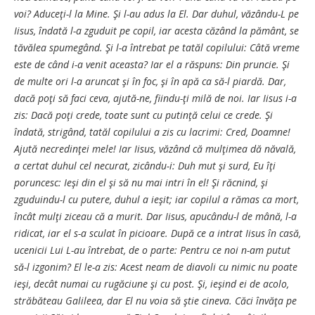
voi? Aduceţi-l la Mine. Şi l-au adus la El. Dar duhul, văzându-L pe
Iisus, îndată l-a zguduit pe copil, iar acesta căzând la pământ, se
tăvălea spumegând. Şi l-a întrebat pe tatăl copilului: Câtă vreme
este de când i-a venit aceasta? Iar el a răspuns: Din pruncie. Şi
de multe ori l-a aruncat şi în foc, şi în apă ca să-l piardă. Dar,
dacă poţi să faci ceva, ajută-ne, fiindu-ţi milă de noi. Iar Iisus i-a
zis: Dacă poţi crede, toate sunt cu putinţă celui ce crede. Şi
îndată, strigând, tatăl copilului a zis cu lacrimi: Cred, Doamne!
Ajută necredinţei mele! Iar Iisus, văzând că mulţimea dă năvală,
a certat duhul cel necurat, zicându-i: Duh mut şi surd, Eu îţi
poruncesc: Ieşi din el şi să nu mai intri în el! Şi răcnind, şi
zguduindu-l cu putere, duhul a ieşit; iar copilul a rămas ca mort,
încât mulţi ziceau că a murit. Dar Iisus, apucându-l de mână, l-a
ridicat, iar el s-a sculat în picioare. După ce a intrat Iisus în casă,
ucenicii Lui L-au întrebat, de o parte: Pentru ce noi n-am putut
să-l izgonim? El le-a zis: Acest neam de diavoli cu nimic nu poate
ieşi, decât numai cu rugăciune şi cu post. Şi, ieşind ei de acolo,
străbăteau Galileea, dar El nu voia să ştie cineva. Căci învăţa pe