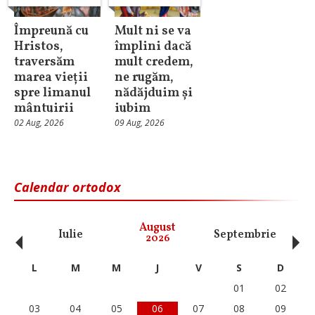
Împreună cu
Mult ni se va
Hristos,
împlini dacă
traversăm
mult credem,
marea vieții
ne rugăm,
spre limanul
nădăjduim și
mântuirii
iubim
02 Aug, 2026
09 Aug, 2026
Calendar ortodox
‹
›
August
Iulie
Septembrie
O
2026
L
M
M
J
V
S
D
01
02
03
04
05
06
07
08
09