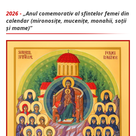
2026 -
„Anul comemorativ al sfintelor femei din
calendar (mironosițe, mu­cenițe, monahii, soții
și mame)”