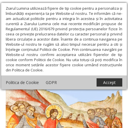
Ziarul Lumina utilizează fişiere de tip cookie pentru a personaliza și
îmbunătăți experiența ta pe Website-ul nostru. Te informăm că ne-
am actualizat politicile pentru a integra în acestea și în activitatea
curentă a Ziarului Lumina cele mai recente modificări propuse de
Regulamentul (UE) 2016/679 privind protecția persoanelor fizice în
ceea ce privește prelucrarea datelor cu caracter personal și privind
libera circulație a acestor date. Înainte de a continua navigarea pe
Website-ul nostru te rugăm să aloci timpul necesar pentru a citi și
Ziarul Lumina
›
Teologie și spiritualitate
›
Evanghelia de
înțelege conținutul Politicii de Cookie. Prin continuarea navigării pe
Duminică
›
Dinamica credinţei, între demonizare şi îndumnezeire
Website-ul nostru confirmi acceptarea utilizării fişierelor de tip
cookie conform Politicii de Cookie. Nu uita totuși că poți modifica în
Dinamica credinţei, între demonizare şi
orice moment setările acestor fişiere cookie urmând instrucțiunile
din Politica de Cookie.
îndumnezeire
Politica de Cookie
GDPR
Accept