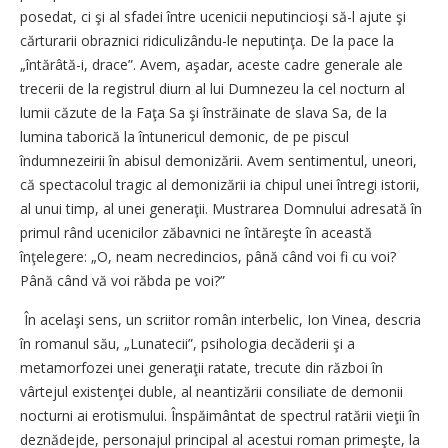
posedat, ci şi al sfadei între ucenicii neputincioşi să-l ajute şi
cărturarii obraznici ridiculizându-le neputinţa. De la pace la
„întărâtă-i, drace”. Avem, aşadar, aceste cadre generale ale
trecerii de la registrul diurn al lui Dumnezeu la cel nocturn al
lumii căzute de la Faţa Sa şi înstrăinate de slava Sa, de la
lumina taborică la întunericul demonic, de pe piscul
îndumnezeirii în abisul demonizării. Avem sentimentul, uneori,
că spectacolul tragic al demonizării ia chipul unei întregi istorii,
al unui timp, al unei generaţii. Mustrarea Domnului adresată în
primul rând ucenicilor zăbavnici ne întăreşte în această
înţelegere: „O, neam necredincios, până când voi fi cu voi?
Până când vă voi răbda pe voi?”
În acelaşi sens, un scriitor român interbelic, Ion Vinea, descria
în romanul său, „Lunatecii”, psihologia decăderii şi a
metamorfozei unei generaţii ratate, trecute din război în
vârtejul existenţei duble, al neantizării consiliate de demonii
nocturni ai erotismului. Înspăimântat de spectrul ratării vieţii în
deznădejde, personajul principal al acestui roman primeşte, la