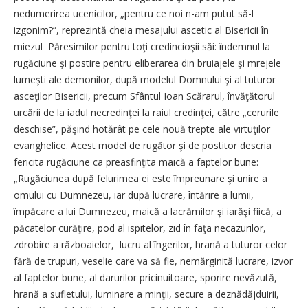
nedumerirea ucenicilor, „pentru ce noi n-am putut să-l
izgonim?”, reprezintă cheia mesajului ascetic al Bisericii în
miezul Păresimilor pentru toţi credincioşii săi: îndemnul la
rugăciune şi postire pentru eliberarea din bruiajele şi mrejele
lumeşti ale demonilor, după modelul Domnului şi al tuturor
asceţilor Bisericii, precum Sfântul Ioan Scărarul, învăţătorul
urcării de la iadul necredinţei la raiul credinţei, către „cerurile
deschise”, păşind hotărât pe cele nouă trepte ale virtuţilor
evanghelice. Acest model de rugător şi de postitor descria
fericita rugăciune ca preasfinţita maică a faptelor bune:
„Rugăciunea după felurimea ei este împreunare şi unire a
omului cu Dumnezeu, iar după lucrare, întărire a lumii,
împăcare a lui Dumnezeu, maică a lacrămilor şi iarăşi fiică, a
păcatelor curăţire, pod al ispitelor, zid în faţa necazurilor,
zdrobire a războaielor, lucru al îngerilor, hrană a tuturor celor
fără de trupuri, veselie care va să fie, nemărginită lucrare, izvor
al faptelor bune, al darurilor pricinuitoare, sporire nevăzută,
hrană a sufletului, luminare a minţii, secure a deznădăjduirii,