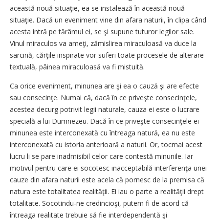
această nouă situaţie, ea se instalează în această nouă
situaţie. Dacă un eveniment vine din afara naturii, în clipa când
acesta intră pe tărâmul ei, se şi supune tuturor legilor sale.
Vinul miraculos va ameţi, zămislirea miraculoasă va duce la
sarcină, cărţile inspirate vor suferi toate procesele de alterare
textuală, pâinea miraculoasă va fi mistuită.
Ca orice eveniment, minunea are şi ea o cauză şi are efecte
sau consecinţe. Numai că, dacă în ce priveşte consecinţele,
acestea decurg potrivit legii naturale, cauza ei este o lucrare
specială a lui Dumnezeu. Dacă în ce priveşte consecinţele ei
minunea este interconexată cu întreaga natură, ea nu este
interconexată cu istoria anterioară a naturii. Or, tocmai acest
lucru li se pare inadmisibil celor care contestă minunile. Iar
motivul pentru care ei socotesc inacceptabilă interferenţa unei
cauze din afara naturii este acela că pornesc de la premisa că
natura este totalitatea realităţii. Ei iau o parte a realităţii drept
totalitate. Soco­tindu-ne credincioşi, putem fi de acord că
întreaga realitate trebuie să fie interdependentă şi