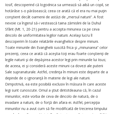
Iosif, descoperind că logodnica sa urmează să aibă un copil, se
hotărâse s-o părăsească; ceea ce arată că el era nu mai puţin
conştient decât oamenii de astăzi de „mersul naturii”. A fost
nevoie ca îngerul să-i vestească taina zămislirii de la Duhul
Sfânt (Mt. 1, 20-21) pentru a accepta minunea ca pe ceva
dincolo de uniformitatea legilor naturii. Acelaşi lucru îl
descoperim în toate relatările evanghelice despre minuni.
Toate minunile din Evanghelii suscită frica şi „minunarea” celor
prezenţi, ceea ce arată că aceştia toţi erau foarte conştienţi de
legile naturii şi de depăşirea acestor legi prin minunile lui Iisus;
de aceea, ei şi consideră aceste minuni ca dovezi ale puterii
Sale supranaturale. Astfel, credinţa în minuni este departe de a
depinde de o ignoranţă în materie de legi ale naturii.
Dimpotrivă, ea este posibilă exclusiv în măsura în care aceste
legi sunt cunoscute. Omul a ştiut dintotdeauna că, în cazul
minunilor, este vorba de ceva de dincolo de natură, de o
invadare a naturii, de o forţă din afara ei. Astfel, percepţia
minunilor nu a avut cum să fie modificată de trecerea timpului