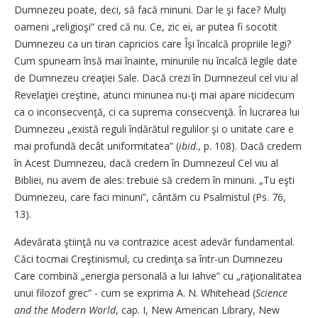
Dumnezeu poate, deci, să facă minuni. Dar le şi face? Mulţi
oameni „religioşi” cred că nu. Ce, zic ei, ar putea fi socotit
Dumnezeu ca un tiran capricios care Îşi încalcă propriile legi?
Cum spuneam însă mai înainte, minunile nu încalcă legile date
de Dumnezeu creaţiei Sale. Dacă crezi în Dumnezeul cel viu al
Revelaţiei creştine, atunci minunea nu-ţi mai apare nicidecum
ca o inconsecven­ţă, ci ca suprema consecvenţă. În lucrarea lui
Dumnezeu „există reguli îndărătul regulilor şi o unitate care e
mai profundă decât uniformitatea” (
ibid
., p. 108). Dacă credem
în Acest Dumnezeu, dacă credem în Dumnezeul Cel viu al
Bibliei, nu avem de ales: trebuie să credem în minuni. „Tu eşti
Dumnezeu, care faci minuni”, cântăm cu Psalmistul (Ps. 76,
13).
Adevărata ştiinţă nu va contrazice acest adevăr fundamental.
Căci tocmai Creştinismul, cu credinţa sa într-un Dumnezeu
Care combină „energia personală a lui Iahve” cu „raţionalitatea
unui filozof grec” - cum se exprima A. N. Whitehead (
Science
and the Modern World
, cap. I, New American Library, New