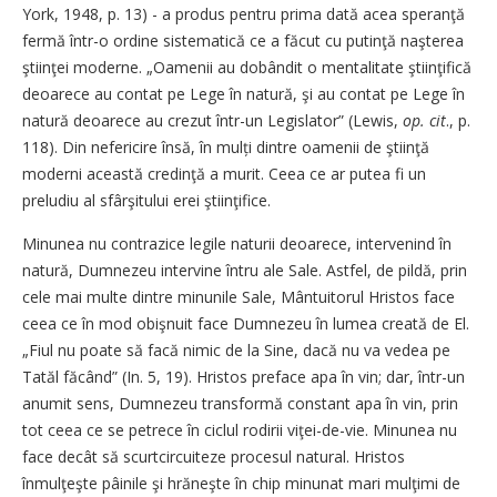
York, 1948, p. 13) - a produs pentru prima dată acea speranţă
fermă într-o ordine sistematică ce a făcut cu putinţă naşterea
ştiinţei moderne. „Oamenii au dobândit o mentalitate ştiinţifică
deoarece au contat pe Lege în natură, şi au contat pe Lege în
natură deoarece au crezut într-un Legislator” (Lewis,
op. cit
., p.
118). Din nefericire însă, în mulți dintre oamenii de ştiinţă
moderni această credinţă a murit. Ceea ce ar putea fi un
preludiu al sfârşitului erei ştiinţifice.
Minunea nu contrazice legile naturii deoarece, intervenind în
natură, Dumnezeu intervine întru ale Sale. Astfel, de pildă, prin
cele mai multe dintre minunile Sale, Mântuitorul Hristos face
ceea ce în mod obişnuit face Dumnezeu în lumea creată de El.
„Fiul nu poate să facă nimic de la Sine, dacă nu va vedea pe
Tatăl făcând” (In. 5, 19). Hristos preface apa în vin; dar, într-un
anumit sens, Dumnezeu transformă constant apa în vin, prin
tot ceea ce se petrece în ciclul rodirii viţei-de-vie. Minunea nu
face decât să scurtcircuiteze procesul natural. Hristos
înmulţeşte pâinile şi hrăneşte în chip minunat mari mulţimi de