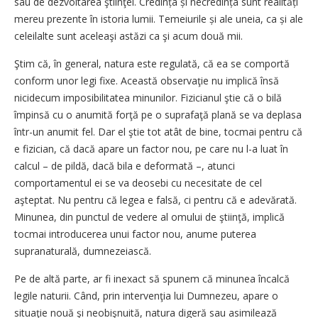
sau de dezvoltarea ştiinţei. Credința și necredința sunt realități
mereu prezente în istoria lumii. Temeiurile și ale uneia, ca și ale
celeilalte sunt aceleaşi astăzi ca şi acum două mii.
Ştim că, în general, natura este regulată, că ea se comportă
conform unor legi fixe. Această observaţie nu implică însă
nicidecum imposibilitatea minunilor. Fizicianul ştie că o bilă
împinsă cu o anumită forţă pe o suprafaţă plană se va deplasa
într-un anumit fel. Dar el ştie tot atât de bine, tocmai pentru că
e fizician, că dacă apare un factor nou, pe care nu l-a luat în
calcul – de pildă, dacă bila e deformată –, atunci
comportamentul ei se va deosebi cu necesitate de cel
aşteptat. Nu pentru că legea e falsă, ci pentru că e adevărată.
Minunea, din punctul de vedere al omului de ştiinţă, implică
tocmai introducerea unui factor nou, anume puterea
supranaturală, dumnezeiască.
Pe de altă parte, ar fi inexact să spunem că minunea încalcă
legile naturii. Când, prin intervenţia lui Dumnezeu, apare o
situaţie nouă şi neobişnuită, natura digeră sau asimilează