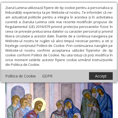
Ziarul Lumina utilizează fişiere de tip cookie pentru a personaliza și
îmbunătăți experiența ta pe Website-ul nostru. Te informăm că ne-
am actualizat politicile pentru a integra în acestea și în activitatea
curentă a Ziarului Lumina cele mai recente modificări propuse de
Regulamentul (UE) 2016/679 privind protecția persoanelor fizice în
ceea ce privește prelucrarea datelor cu caracter personal și privind
libera circulație a acestor date. Înainte de a continua navigarea pe
Website-ul nostru te rugăm să aloci timpul necesar pentru a citi și
Ziarul Lumina
›
Teologie și spiritualitate
›
Evanghelia de
înțelege conținutul Politicii de Cookie. Prin continuarea navigării pe
Duminică
›
„Dumnezeul minunilor”
Website-ul nostru confirmi acceptarea utilizării fişierelor de tip
cookie conform Politicii de Cookie. Nu uita totuși că poți modifica în
„Dumnezeul minunilor”
orice moment setările acestor fişiere cookie urmând instrucțiunile
din Politica de Cookie.
Politica de Cookie
GDPR
Accept