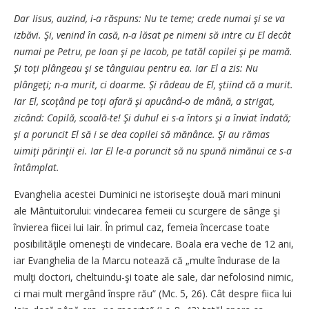
Dar Iisus, auzind, i-a răspuns: Nu te teme; crede numai şi se va
izbăvi. Şi, venind în casă, n-a lăsat pe nimeni să intre cu El decât
numai pe Petru, pe Ioan şi pe Iacob, pe tatăl copilei şi pe mamă.
Și toți plângeau şi se tânguiau pentru ea. Iar El a zis: Nu
plângeţi; n-a murit, ci doarme. Și râdeau de El, ştiind că a murit.
Iar El, scoţând pe toţi afară şi apucând-o de mână, a strigat,
zicând: Copilă, scoală-te! Şi duhul ei s-a întors şi a înviat îndată;
şi a poruncit El să i se dea copilei să mănânce. Şi au rămas
uimiţi părinţii ei. Iar El le-a poruncit să nu spună nimănui ce s-a
întâmplat.
Evanghelia acestei Duminici ne istoriseşte două mari minuni
ale Mântuitorului: vindecarea femeii cu ­scurgere de sânge şi
învierea fiicei lui Iair. În primul caz, femeia încercase toate
posibilităţile omeneşti de vindecare. Boala era ­veche de 12 ani,
iar Evanghelia de la Marcu notează că „multe îndurase de la
mulţi doctori, cheltuindu-şi toate ale sale, dar nefolosind nimic,
ci mai mult mergând înspre rău” (Mc. 5, 26). Cât despre fiica lui