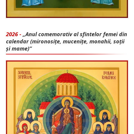
2026 -
„Anul comemorativ al sfintelor femei din
calendar (mironosițe, mu­cenițe, monahii, soții
și mame)”