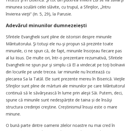
minunea sculării celei slăvite, cu trupul, a Sfinţilor, „întru
învierea vieţii” (In. 5, 29), la Parusie.
Adevărul minunilor dumnezeiești
Sfintele Evanghelii sunt pline de istorisiri despre minunile
Mântui­torului. Şi totuşi ele nu-şi propun să prezinte toate
minunile, ci ne spun că, de fapt, minunile însoţeau fiecare pas
al lui Iisus. De multe ori, într-o prezentare rezumativă, Sfintele
Evanghelii ne spun pur şi simplu că El a vindecat pe toţi bolnavii
din locurile pe unde trecea. Iar minunile nu încetează cu
plecarea Sa la Tatăl. Ele sunt prezente mereu în Biserică. Vieţile
Sfinţilor sunt pline de mărturii ale minunilor pe care Mântuitorul
continuă să le săvârşească în lume prin aleşii Săi. Putem, deci,
spune că minunile sunt nedespărțite de taina și de însăşi
structura credinţei creştine. Creștinismul însuși este o mare
minune.
O bună parte dintre oamenii zilelor noastre nu mai cred în