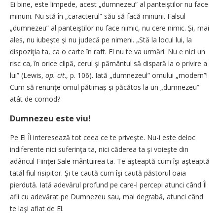
Ei bine, este limpede, acest „dumnezeu” al panteiştilor nu face
minuni. Nu stă în „caracterul” său să facă minuni. Falsul
„dumnezeu” al panteiştilor nu face nimic, nu cere nimic. Și, mai
ales, nu iubește și nu judecă pe nimeni. „Stă la locul lui, la
dispoziţia ta, ca o carte în raft. El nu te va urmări. Nu e nici un
risc ca, în orice clipă, cerul şi pământul să dispară la o privire a
lui” (Lewis,
op. cit
., p. 106). Iată „dumnezeul” omului „modern”!
Cum să renunţe omul pătimaș și păcătos la un „dumnezeu”
atât de comod?
Dumnezeu este viu!
Pe El Îl interesează tot ceea ce te priveşte. Nu-i este deloc
indiferente nici suferinţa ta, nici căderea ta şi voieşte din
adâncul Fiinţei Sale mântuirea ta. Te aşteaptă cum îşi aşteaptă
tatăl fiul risipitor. Şi te caută cum îşi caută păstorul oaia
pierdută. Iată adevărul profund pe care-l percepi atunci când Îl
afli cu adevărat pe Dumnezeu sau, mai degrabă, atunci când
te laşi aflat de El.