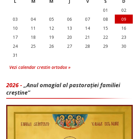
L
M
M
J
V
S
D
01
02
03
04
05
06
07
08
09
10
11
12
13
14
15
16
17
18
19
20
21
22
23
24
25
26
27
28
29
30
31
Vezi calendar crestin ortodox »
2026 -
„Anul omagial al pastorației familiei
creștine”