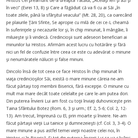
Hristos Cel preamărit de-a dreapta Tatălui, „Acelaşi ieri şi azi şi
în veci” (Evrei 13, 8) şi Care a făgăduit că va fi cu ai Săi „în
toate zilele, până la sfârşitul veacului” (Mt. 28, 20), ca oarecând
pe plaiurile Ţării Sfinte, Se apropie cu milă de cei ce-L cheamă
în suferinţele şi necazurile lor şi, în chip minunat, îi mângâie, îi
miluieşte şi îi vindecă. Credincioşii sunt adeseori beneficiari ai
minunilor lui Hristos. Afirmăm acest lucru cu hotărâre şi fără
nici un fel de confuzie între ceea ce este cu adevărat o minune
şi nenumăratele năluciri şi false minuni.
Dincolo însă de tot ceea ce face Hristos în chip minunat în
viaţa credincioşilor Săi, există o mare minune căreia ne-am
făcut părtaşi toţi membrii Bisericii, fără excepţie. O minune cu
mult mai mare decât toate celelalte pe care le-am putea dori.
Din puterea Învierii Lui am fost cu toţii înviaţi duhovniceşte prin
Taina Sfântului Botez (Rom. 6, 3 şi urm.; Ef. 2, 5-6; Col. 2, 12-
13). Am trecut, împreună cu El, prin moarte şi înviere. Ne-am
făcut părtaşii vieţii Lui tainice şi dumnezeieşti (cf. Col. 3, 3-4). O
mare minune a pus astfel temei vieţii noastre celei noi, în
Hristos şi în Biserică. Şi tot din puterea Învierii Lui se va săvârşi