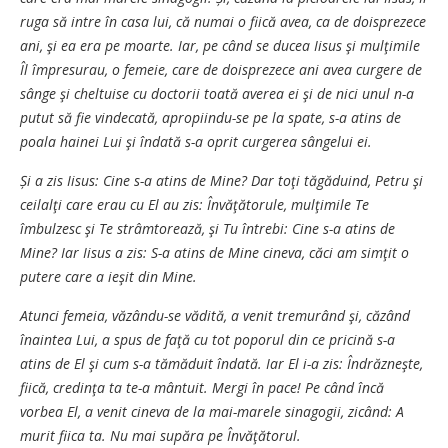
ruga să intre în casa lui, că numai o fiică avea, ca de doisprezece
ani, şi ea era pe moarte. Iar, pe când se ducea Iisus şi mulţimile
Îl împresurau, o femeie, care de doisprezece ani avea curgere de
sânge şi cheltuise cu doctorii toată averea ei şi de nici unul n-a
putut să fie vindecată, apropiindu-se pe la spate, s-a atins de
poala hainei Lui şi îndată s-a oprit curgerea sângelui ei.
Și a zis Iisus: Cine s-a atins de Mine? Dar toţi tăgăduind, Petru şi
ceilalţi care erau cu El au zis: Învăţătorule, mulţimile Te
îmbulzesc şi Te strâmtorează, şi Tu întrebi: Cine s-a atins de
Mine? Iar Iisus a zis: S-a atins de Mine cineva, căci am simţit o
putere care a ieşit din Mine.
Atunci femeia, văzându-se vădită, a venit tremurând şi, căzând
înaintea Lui, a spus de faţă cu tot poporul din ce pricină s-a
atins de El şi cum s-a tămăduit îndată. Iar El i-a zis: Îndrăzneşte,
fiică, credinţa ta te-a mântuit. Mergi în pace! Pe când încă
vorbea El, a venit cineva de la mai-marele sinagogii, zicând: A
murit fiica ta. Nu mai supăra pe Învăţătorul.