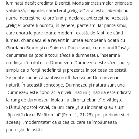
luminată decât credința Bisericii. Moda sincretismelor orientale
validează, chipurile, caracterul „religios” al acestor aberaţii nu
numai necreştine, ci profund şi declarat anticreştine. Această
„religie” poate fi numită, în genere, panteism. Iar panteismul,
care unora le pare foarte modern, există, de fapt, de când
lumea, chiar dacă el a revenit în lumea europeană odată cu
Giordano Bruno şi cu Spinoza. Panteismul, cum o arată însăşi
denumirea sa (
pan
â totul;
theos
â dumnezeu), înseamnă
credinţa că totul este Dumnezeu. Dumnezeu este văzut pur şi
simplu ca o forţă nedefinită şi prezentă în tot ceea ce există.
Se poate spune că panteismul Îl dizolvă pe Dumnezeu în
natură. În această concepţie, Dumnezeu şi natura sunt una:
Dumnezeu este coborât la nivelul naturii şi natura este ridicată
la rang de dumnezeu. Idolatrii a căror „nebunie” o vădeşte
Sfântul Apostol Pavel, ca unii care „s-au închinat şi au slujit
făpturii în locul Făcătorului” (Rom. 1, 21-25), pot pretinde şi ei
aceeaşi „modernitate” ca și cea cu care se împăunează
panteiştii de astăzi.