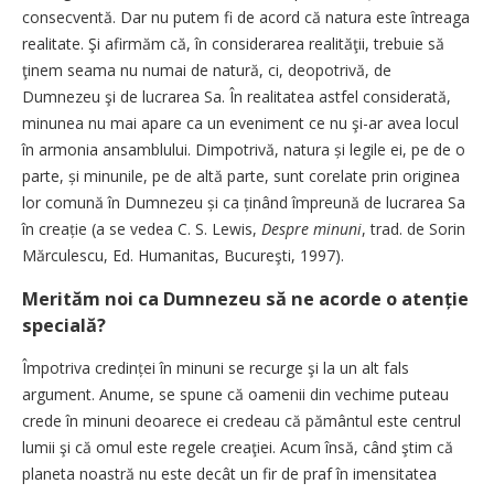
consecventă. Dar nu putem fi de acord că natura este întreaga
realitate. Şi afirmăm că, în considerarea realităţii, trebuie să
ţinem seama nu numai de natură, ci, deopotrivă, de
Dumnezeu şi de lucrarea Sa. În realitatea astfel considerată,
minunea nu mai apare ca un eveniment ce nu şi-ar avea locul
în armonia ansamblului. Dimpotrivă, natura și legile ei, pe de o
parte, și minunile, pe de altă parte, sunt corelate prin originea
lor comună în Dumnezeu și ca ținând împreună de lucrarea Sa
în creație (a se vedea C. S. Lewis,
Despre minuni
, trad. de Sorin
Mărculescu, Ed. Humani­tas, Bucureşti, 1997).
Merităm noi ca Dumnezeu să ne acorde o atenție
specială?
Împotriva credinței în minuni se recurge şi la un alt fals
argument. Anume, se spune că oamenii din vechime puteau
crede în minuni deoarece ei credeau că pământul este centrul
lumii şi că omul este regele creaţiei. Acum însă, când ştim că
planeta noastră nu este decât un fir de praf în imensitatea