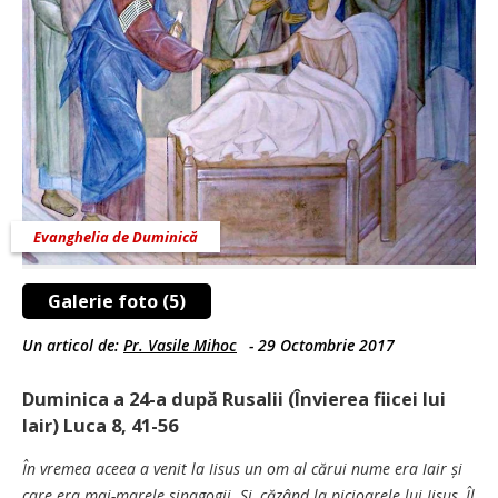
Evanghelia de Duminică
Galerie foto (5)
Un articol de:
Pr. Vasile Mihoc
-
29 Octombrie 2017
Duminica a 24-a după Rusalii (Învierea fiicei lui
Iair) Luca 8, 41-56
În vremea aceea a venit la Iisus un om al cărui nume era Iair și
care era mai-marele sinagogii. Și, căzând la picioarele lui Iisus, Îl