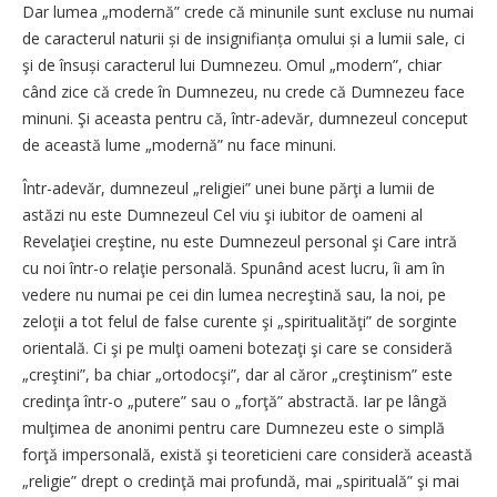
Dar lumea „modernă” crede că minunile sunt excluse nu numai
de caracterul naturii și de insignifianța omului și a lumii sale, ci
şi de însuși caracterul lui Dumnezeu. Omul „modern”, chiar
când zice că crede în Dumnezeu, nu crede că Dumnezeu face
minuni. Şi aceasta pentru că, într-adevăr, dumnezeul conceput
de această lume „modernă” nu face minuni.
Într-adevăr, dumnezeul „religiei” unei bune părţi a lumii de
astăzi nu este Dumnezeul Cel viu şi iubitor de oameni al
Revelaţiei creştine, nu este Dumnezeul personal şi Care intră
cu noi într-o relaţie personală. Spunând acest lucru, îi am în
vedere nu numai pe cei din lumea necreştină sau, la noi, pe
zeloţii a tot felul de false curente şi „spiritualităţi” de sorginte
orientală. Ci şi pe mulţi oameni botezaţi şi care se consideră
„creştini”, ba chiar „ortodocşi”, dar al căror „creştinism” este
credinţa într-o „putere” sau o „forţă” abstractă. Iar pe lângă
mulţimea de anonimi pentru care Dumnezeu este o simplă
forţă impersonală, există şi teoreticieni care consideră această
„religie” drept o credinţă mai profundă, mai „spirituală” şi mai