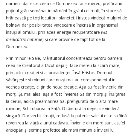
oameni; dar este ceea ce Dumnezeu face mereu, prefăcând
puţinul grâu semănat în pământ în grâul cel mult, în stare să
hrănească pe toţi locuitorii planetei. Hristos vindecă mulţimi de
bolnavi; dar posibilitatea vindecării e înscrisă în organismul
însuşi al omului, prin acea energie recuperatoare (
vis
medicatrix naturae
) şi care provine de fapt tot de la
Dumnezeu.
Prin minunile Sale, Mântuitorul concentrează pentru oameni
ceea ce Creatorul a făcut deja și face mereu la scară mare,
prin actul creației și al providenței. Însă Hristos Domnul
săvârşeşte şi minuni care nu-şi mai au corespondentul în
vechea creaţie, ci ţin de noua creaţie. Aşa au fost învierile din
morţi. Şi, mai ales, aşa a fost Învierea Sa din morţi şi Înălţarea
la ceruri, adică preamărirea Sa, prefigurată de o altă mare
minune, Schimbarea la Faţă. O tăietură la deget se vindecă
singură. Dar vechii creaţii, redusă la puterile sale, îi este străină
revenirea la viaţă a unui cadavru. Învierile din morţi sunt astfel
anticipări şi semne profetice ale marii minuni a Învierii lui