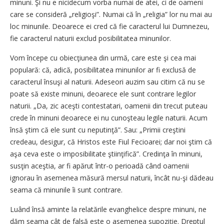
minuni. Şi nu e nicidecum vorba numai de atei, ci de oameni
care se consideră „religioşi”. Numai că în „religia” lor nu mai au
loc minunile. Deoarece ei cred că fie caracterul lui Dumnezeu,
fie caracterul naturii exclud posibilitatea minunilor.
Vom începe cu obiecţiunea din urmă, care este şi cea mai
populară: că, adică, posibilitatea minunilor ar fi exclusă de
caracterul însuşi al naturii. Adeseori auzim sau citim că nu se
poate să existe minuni, deoarece ele sunt contrare legilor
naturii. „Da, zic aceşti contestatari, oamenii din trecut puteau
crede în minuni deoarece ei nu cunoşteau legile naturii. Acum
însă ştim că ele sunt cu neputinţă”. Sau: „Primii creştini
credeau, desigur, că Hristos este Fiul Fecioarei; dar noi ştim că
aşa ceva este o imposibilitate ştiinţifică”. Credinţa în minuni,
susţin ­aceştia, ar fi apărut într-o perioadă când oamenii
ignorau în asemenea măsură mersul naturii, încât nu-şi dădeau
seama că minunile îi sunt contrare.
Luând însă aminte la relatările evanghelice despre minuni, ne
dăm seama cât de falsă este o asemenea supoziţie. Dreptul