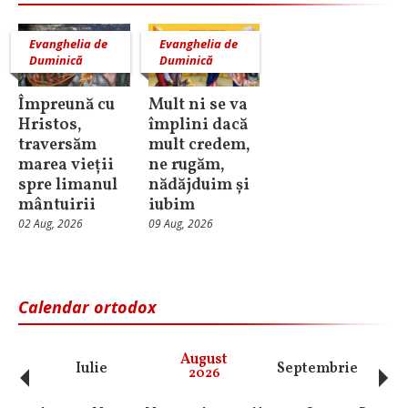
Evanghelia de
Evanghelia de
Duminică
Duminică
Împreună cu
Mult ni se va
Hristos,
împlini dacă
traversăm
mult credem,
marea vieții
ne rugăm,
spre limanul
nădăjduim și
mântuirii
iubim
02 Aug, 2026
09 Aug, 2026
Calendar ortodox
‹
›
August
Iulie
Septembrie
O
2026