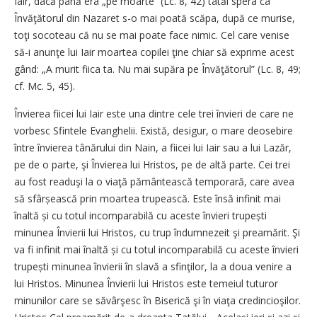
Iair, dacă până era „pe moarte” (Lc. 8, 42) tatăl spera ca
Învăţătorul din Nazaret s-o mai poată scăpa, după ce murise,
toţi socoteau că nu se mai poate face nimic. Cel care venise
să-i anunţe lui Iair moartea copilei ţine chiar să exprime acest
gând: „A murit fiica ta. Nu mai supăra pe Învăţătorul” (Lc. 8, 49;
cf. Mc. 5, 45).
Învierea fiicei lui Iair este una dintre cele trei învieri de care ne
vorbesc Sfintele Evanghelii. Există, desigur, o mare deosebire
între învierea tânărului din Nain, a fiicei lui Iair sau a lui Lazăr,
pe de o parte, şi Învierea lui Hristos, pe de altă parte. Cei trei
au fost readuşi la o viaţă pământească temporară, care avea
să sfârșească prin moartea trupească. Este însă infinit mai
înaltă și cu totul incomparabilă cu aceste învieri trupești
minunea Învierii lui Hristos, cu trup îndumnezeit şi preamărit. Şi
va fi infinit mai înaltă și cu totul incomparabilă cu aceste învieri
trupești minunea învierii în slavă a sfinţilor, la a doua venire a
lui Hristos. Minunea Învierii lui Hristos este temeiul tuturor
minunilor care se săvârşesc în Biserică şi în viaţa credincioşilor.