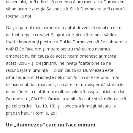
universului, ar fi ridicol să credem că am merita ca Dumnezeu
să ne acorde atenţia Sa specială. Şi că Dumnezeu ar fi coborât
tocmai la noi.
Dar, în primul rând, nimeni n-a putut dovedi că omul nu este,
de fapt, regele creaţiei. Şi apoi, cine zice că trebuie să fim
foarte importanţi pentru ca Fiul lui Dumnezeu să Se coboare la
noi? El Se face om şi moare pentru mântuirea neamului
omenesc nu din cauză că acest neam omenesc ar merita
acest lucru – şi creştinismul ne învaţă foarte bine să ne
recunoaştem umilinţa –, ci din cauză că Dumnezeu este
intrinsec iubire. El iubeşte nelimitat. Şi cu cât este omul mai
neînsemnat, ba, mai mult, cu cât este mai disperată starea lui
de decădere, cu atât mai mult se apleacă asupra lui iubirea lui
Dumnezeu. „Căci Fiul Omului a venit să caute şi să mântuiască
pe cel pierdut” (Lc. 19, 10); şi: „unde s-a înmulţit păcatul, a
prisosit harul” (Rom. 5, 20).
Un „dumnezeu” care nu face minuni