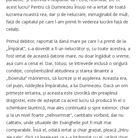
acest lucru? Pentru că Dumnezeu Însuși ne-a iertat de toată
lucrarea noastră rea, dar și de nelucrare, inimaginabil de mult,
față de capitalul pe care l-am primit în vederea lucrării față de
ceilalți.
Primul debitor, raportat la darul mare pe care l-a primit de la
„Împărat”, s-a dovedit a fi un nelucrător și, cu toate acestea, a
fost iertat de această datorie mare, nu doar îngăduit o vreme,
așa cum a cerut el. Dar, totuși, se întrevede inclusă o singură
condiție, conștientizând atitudinea și starea dinainte a
„Boierului” mărinimos, să lucreze și el așijderea. Aceasta era,
cel puțin, nădejdea Împăratului, a lui Dumnezeu. Dacă un om
primește iertarea, și aceasta este izvorâtă din preaplinul
dragostei, este de așteptat ca acest lucru să producă în el o
schimbare lăuntrică, mai ales continuată și spre exterior, chiar
și la un nivel foarte „neînsemnat”, cantitativ vorbind, dar nu
calitativ, unde situațiile din Evanghelie pot fi mult mai
comparabile. Însă el, odată iertat și chiar grațiat, pleacă „întru
ale sale”, fără să înțeleagă ce s-a întâmplat cu el, uitând chiar