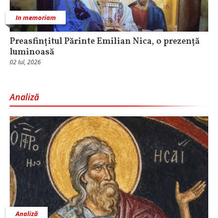
In memoriam
Preasfințitul Părinte Emilian Nica, o prezență
luminoasă
02 Iul, 2026
Analiză
Analiză