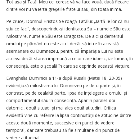
Tot aşa şi Tatăl Meu cel ceresc vă va face vouă, dacă fiecare
dintre voi nu va ierta greşelile fratelui său, din toată inima.
Pe cruce, Domnul Hristos Se roagă Tatălui: „Iartă-le lor că nu
știu ce fac!”, descoperindu-și identitatea Sa – numele Său este
Milostivire, numele Său este Dragoste. De aici și demersul
omului pe pământ nu este altul decât să intre în această
asemănare cu Dumnezeu, pentru că Împărăția Lui nu este
altceva decât starea împreună a celor care iubesc, iar lumea, în
consecință, este o școală în care se deprinde această viețuire.
Evanghelia Duminicii a 11-a după Rusalii (Matei 18, 23-35)
evidențiază milostivirea lui Dumnezeu pe de-o parte și, în
contrast, pe de cealaltă parte, lipsa de înțelegere a omului și
comportamentul său în consecință. Apar în paralel: doi
datornici, două situații și mai ales două atitudini. Critica
evidentă vine cu referire la lipsa continuității de atitudine dintre
aceste două momente, succesive din punct de vedere
temporal, dar care trebuiau să fie simultane din punct de
vedere atitudinal.