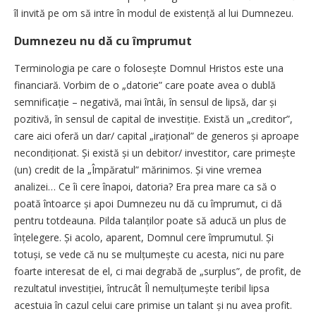
îl invită pe om să intre în modul de existență al lui Dumnezeu.
Dumnezeu nu dă cu împrumut
Terminologia pe care o folosește Domnul Hristos este una
financiară. Vorbim de o „datorie” care poate avea o dublă
semni­ficație – negativă, mai întâi, în sensul de lipsă, dar și
pozitivă, în sensul de capital de investiție. Există un „creditor”,
care aici oferă un dar/ capital „irațional” de generos și aproape
necondiționat. Și există și un debitor/ investitor, care primește
(un) credit de la „Împăratul” mărinimos. Și vine vremea
analizei… Ce îi cere ­înapoi, datoria? Era prea mare ca să o
poată întoarce și apoi Dumnezeu nu dă cu împrumut, ci dă
pentru totdeauna. Pilda talanților poate să aducă un plus de
înțelegere. Și acolo, aparent, Domnul cere împrumutul. Și
totuși, se vede că nu se mulțumește cu acesta, nici nu pare
foarte interesat de el, ci mai degrabă de „surplus”, de profit, de
rezultatul investiției, întrucât Îl nemulțu­mește teribil lipsa
acestuia în cazul celui care primise un talant și nu avea profit.