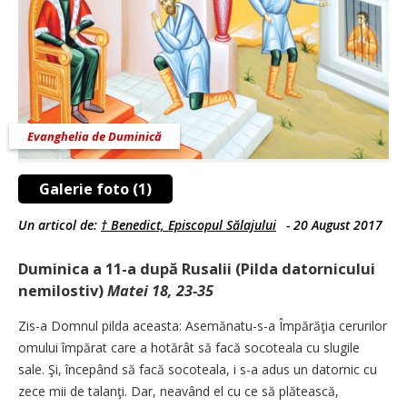
Evanghelia de Duminică
Galerie foto (1)
Un articol de:
† Benedict, Episcopul Sălajului
-
20 August 2017
Duminica a 11-a după Rusalii (Pilda datornicului
nemilostiv)
Matei 18, 23-35
Zis-a Domnul pilda aceasta: Asemănatu-s-a Împărăţia cerurilor
omului împărat care a hotărât să facă socoteala cu slugile
sale. Şi, începând să facă socoteala, i s-a adus un datornic cu
zece mii de talanţi. Dar, neavând el cu ce să plătească,