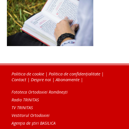
Politica de cookie
|
Politica de confidențialitate
|
Contact
|
Despre noi
|
Abonamente
|
Fototeca Ortodoxiei Românești
Radio TRINITAS
TV TRINITAS
Vestitorul Ortodoxiei
Agenţia de ştiri BASILICA