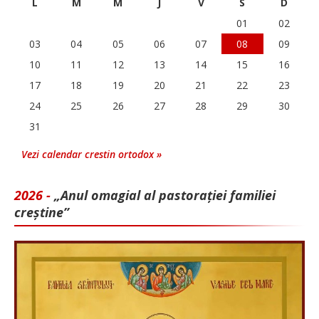
L
M
M
J
V
S
D
01
02
03
04
05
06
07
08
09
10
11
12
13
14
15
16
17
18
19
20
21
22
23
24
25
26
27
28
29
30
31
Vezi calendar crestin ortodox »
2026 -
„Anul omagial al pastorației familiei
creștine”