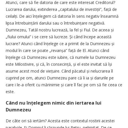
Atunci, care să fie datoria de care este interesat Creditorul?
Lucrarea darului, extinderea „capitalului de investiții”, față de
ceilalți. De aici înțelegem că datoria în sens negativ înseamnă
lipsa întrebuințării darului sau o întrebuințare negativă.
Dumnezeu, Tatăl nostru lucrează, la fel și Fiul. De aceea și
„fiului omului” i se cere să lucreze. Și când începe această
lucrare? Atunci când înțelege ce a primit de la Dumnezeu și
modul în care se poate „revanșa” față de El. Atunci când
înțelege că Dumnezeu este iubire, că numele lui Dumnezeu
este Milostivire, și că, în con­se­cință, și el este invitat să își
asume acest mod de viețuire. Când păcatul și nelucrarea îl
cuprind pe om, atunci Dumnezeu pare că îi ia și darurile pe
care i le-a oferit cu mărinimie și care îl fac pe om să fie ceea ce
este.
Când nu înțelegem nimic din iertarea lui
Dumnezeu
De câte ori să iertăm? Acesta este contextul rostirii acestei
parabole. Și Domnul îi răspunde lui Petru, nelimitat. De ce