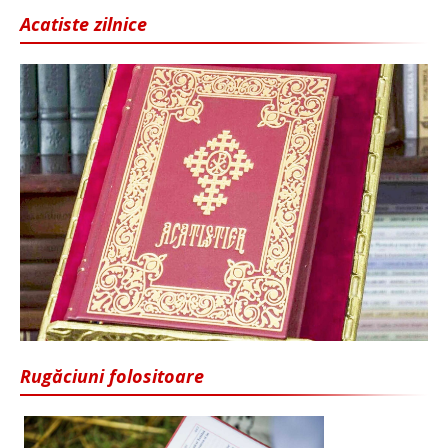
Acatiste zilnice
Rugăciuni folositoare