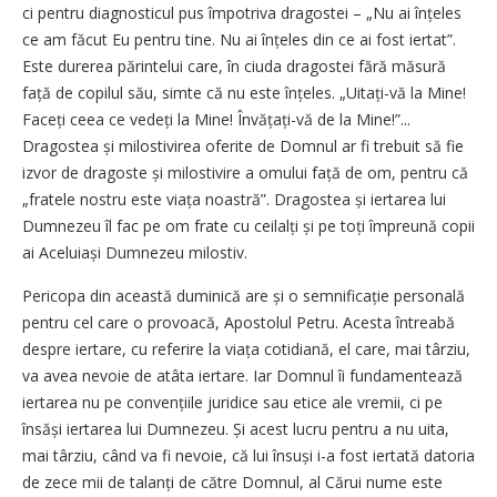
ci pentru diagnosticul pus împotriva dragostei – „Nu ai înțeles
ce am făcut Eu pentru tine. Nu ai înțeles din ce ai fost iertat”.
Este durerea părintelui care, în ciuda dragostei fără măsură
față de copilul său, simte că nu este înțeles. „Uitați-vă la Mine!
Faceți ceea ce vedeți la Mine! Învățați-vă de la Mine!”...
Dragostea și milostivirea oferite de Domnul ar fi trebuit să fie
izvor de dragoste și milostivire a omului față de om, pentru că
„fratele nostru este viața noastră”. Dragostea și iertarea lui
Dumnezeu îl fac pe om frate cu ceilalți și pe toți împreună copii
ai Aceluiași Dumnezeu milostiv.
Pericopa din această duminică are și o semnificație personală
pentru cel care o provoacă, Apostolul Petru. Acesta întreabă
despre iertare, cu referire la viața cotidiană, el care, mai târziu,
va avea nevoie de atâta iertare. Iar Domnul îi fundamentează
iertarea nu pe convențiile juridice sau etice ale vremii, ci pe
însăși iertarea lui Dumnezeu. Și acest lucru pentru a nu uita,
mai târziu, când va fi nevoie, că lui însuși i-a fost iertată datoria
de zece mii de talanți de către Domnul, al Cărui nume este