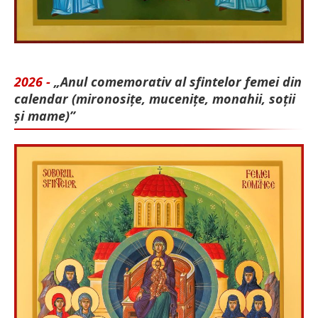
2026 -
„Anul comemorativ al sfintelor femei din
calendar (mironosițe, mu­cenițe, monahii, soții
și mame)”