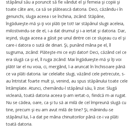
stăpânul său a poruncit să fie vândut el şi femeia şi copiii şi
toate câte are, ca să se plătească datoria. Deci, căzându-i în
genunchi, sluga aceea i se închina, zicând: Stăpâne,
îngăduieşte-mă şi-ţi voi plăti ţie tot! Iar stăpânul slugii aceleia,
milostivindu-se de el, i-a dat drumul şi i-a iertat şi datoria. Dar,
ieşind, sluga aceea a găsit pe unul dintre cei ce slujeau cu el şi
care-i datora o sută de dinari. Şi, punând mâna pe el, îl
sugruma, zicând: Plăteşte-mi ce eşti dator! Deci, căzând cel ce
era slugă ca şi el, îl ruga zicând: Mai îngăduieşte-mă şi îţi voi
plăti! Iar el nu voia, ci, mergând, l-a aruncat în închisoare până
ce va plăti datoria. Iar celelalte slugi, văzând cele petrecute, s-
au întristat foarte mult şi, venind, au spus stăpânului toate cele
întâmplate. Atunci, chemându-l stăpânul său, îi zise: Slugă
vicleană, toată datoria aceea ţi-am iertat-o, fiindcă m-ai rugat.
Nu se cădea, oare, ca şi tu să ai milă de cel împreună slugă cu
tine, precum şi eu am avut milă de tine? Şi, mâniindu-se
stăpânul lui, l-a dat pe mâna chinuitorilor până ce-i va plăti
toată datoria.