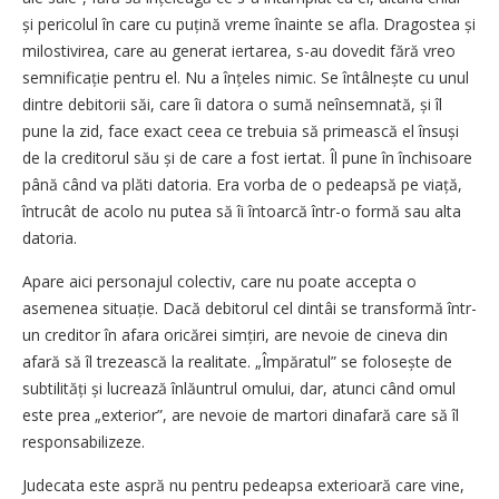
și pericolul în care cu puțină vreme înainte se afla. Dragostea și
milostivirea, care au generat iertarea, s-au dovedit fără vreo
semnificație pentru el. Nu a înțeles nimic. Se întâlnește cu unul
dintre debitorii săi, care îi datora o sumă neînsemnată, și îl
pune la zid, face exact ceea ce trebuia să primească el însuși
de la creditorul său și de care a fost iertat. Îl pune în închisoare
până când va plăti datoria. Era vorba de o pedeapsă pe viață,
întrucât de acolo nu putea să îi întoarcă într-o formă sau alta
datoria.
Apare aici personajul colectiv, care nu poate accepta o
asemenea situație. Dacă debitorul cel dintâi se transformă într-
un creditor în afara oricărei simțiri, are nevoie de cineva din
afară să îl trezească la realitate. „Împăratul” se folo­sește de
subtilități și lucrează înlăuntrul omului, dar, atunci când omul
este prea „exterior”, are nevoie de martori dinafară care să îl
responsabilizeze.
Judecata este aspră nu pentru pedeapsa exterioară care vine,