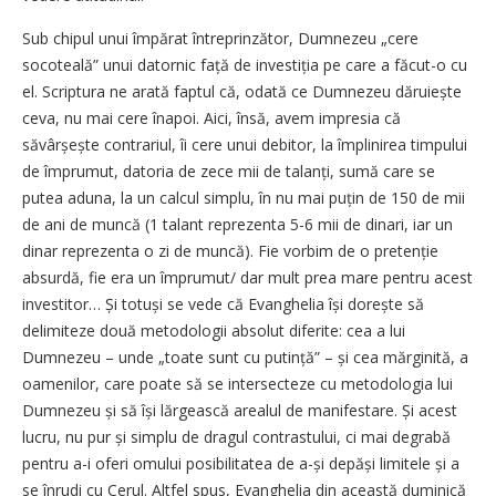
Sub chipul unui împărat întreprinzător, Dumnezeu „cere
socoteală” unui datornic față de investiția pe care a făcut-o cu
el. Scriptura ne arată faptul că, odată ce Dumnezeu dăruiește
ceva, nu mai cere înapoi. Aici, însă, avem impresia că
săvârșește contrariul, îi cere unui debitor, la împlinirea timpului
de împrumut, datoria de zece mii de talanți, sumă care se
putea aduna, la un calcul simplu, în nu mai puțin de 150 de mii
de ani de muncă (1 talant reprezenta 5-6 mii de dinari, iar un
dinar reprezenta o zi de muncă). Fie vorbim de o pretenție
absurdă, fie era un împrumut/ dar mult prea mare pentru acest
investitor… Și totuși se vede că Evanghelia își dorește să
delimiteze două metodologii absolut diferite: cea a lui
Dumnezeu – unde „toate sunt cu putință” – și cea mărginită, a
oamenilor, care poate să se intersecteze cu metodologia lui
Dumnezeu și să își lărgească arealul de manifestare. Și acest
lucru, nu pur și simplu de dragul contrastului, ci mai degrabă
pentru a-i oferi omului posibilitatea de a-și depăși limitele și a
se înrudi cu Cerul. Altfel spus, Evanghelia din această duminică