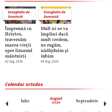
Evanghelia de
Evanghelia de
Duminică
Duminică
Împreună cu
Mult ni se va
Hristos,
împlini dacă
traversăm
mult credem,
marea vieții
ne rugăm,
spre limanul
nădăjduim și
mântuirii
iubim
02 Aug, 2026
09 Aug, 2026
Calendar ortodox
‹
›
August
Iulie
Septembrie
O
2026