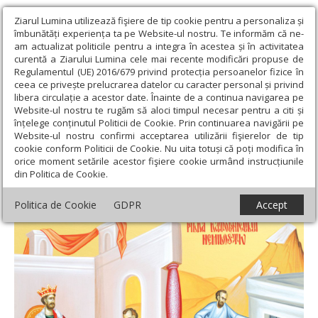
Ziarul Lumina utilizează fişiere de tip cookie pentru a personaliza și
îmbunătăți experiența ta pe Website-ul nostru. Te informăm că ne-
am actualizat politicile pentru a integra în acestea și în activitatea
curentă a Ziarului Lumina cele mai recente modificări propuse de
Regulamentul (UE) 2016/679 privind protecția persoanelor fizice în
ceea ce privește prelucrarea datelor cu caracter personal și privind
libera circulație a acestor date. Înainte de a continua navigarea pe
Website-ul nostru te rugăm să aloci timpul necesar pentru a citi și
Ziarul Lumina
›
Teologie și spiritualitate
›
Evanghelia de
înțelege conținutul Politicii de Cookie. Prin continuarea navigării pe
Duminică
›
Iertați pe cele mici pentru că ați fost iertați de cele
Website-ul nostru confirmi acceptarea utilizării fişierelor de tip
mari!
cookie conform Politicii de Cookie. Nu uita totuși că poți modifica în
orice moment setările acestor fişiere cookie urmând instrucțiunile
Iertați pe cele mici pentru că ați fost iertați
din Politica de Cookie.
de cele mari!
Politica de Cookie
GDPR
Accept