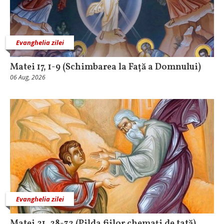
Evanghelia zilei
Matei 17, 1-9 (Schimbarea la Față a Domnului)
06 Aug, 2026
Evanghelia zilei
Matei 21, 28-32 (Pilda fiilor chemați de tată)