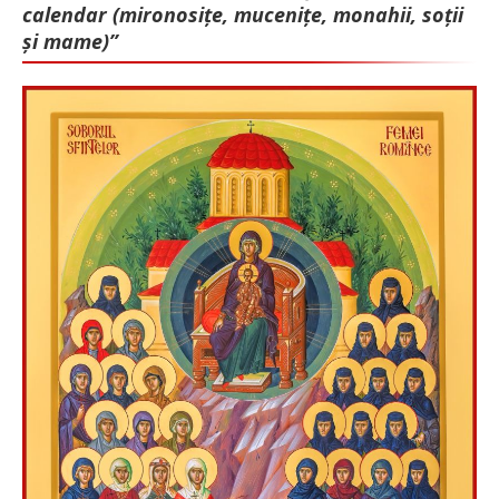
calendar (mironosițe, mu­cenițe, monahii, soții
și mame)”