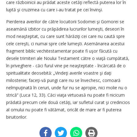
care războinicii au prădat aceste cetăţi reflectă puterea lor în
luptă şi cruzimea cu care i-au tratat pe cei învinşi.
Pierderea averilor de către locuitorii Sodomei şi Gomorei se
aseamănă izbitor cu prăpădirea lucrurilor lumeşti, deseori în
mod neaşteptat, cu care sunt hărăziţi cei care nu caută spre
cele cereşti, ci numai spre cele lumeşti. Asemănarea acestui
fragment biblic vechitestamentar poate fi uşor făcută cu
desele trimiteri ale Noului Testament către o viaţă cumpătată,
în priveghere - căci furul vine pe neaşteptate - încărcată de o
spiritualitate deosebită: „Vindeţi averile voastre şi daţi
milostenie; faceţi-vă pungi care nu se învechesc, comoară
neîmpuţinată în ceruri, unde fur nu se apropie, nici molie nu o
strică“ (Luca 12, 33). Căci viaţa virtuoasă nu poate fi nicicum
prădată precum cele două cetăţi, iar sufletul curat şi credincios
al omului nu poate fi vătămat, oricât de mare ar fi puterea
biruitorilor.