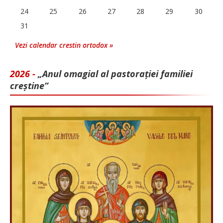
24
25
26
27
28
29
30
31
Vezi calendar crestin ortodox »
2026 -
„Anul omagial al pastorației familiei
creștine”