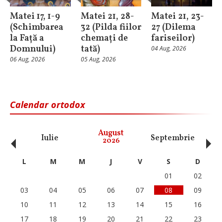
Matei 17, 1-9
Matei 21, 28-
Matei 21, 23-
(Schimbarea
32 (Pilda fiilor
27 (Dilema
la Față a
chemați de
fariseilor)
Domnului)
tată)
04 Aug, 2026
06 Aug, 2026
05 Aug, 2026
Calendar ortodox
‹
›
August
Iulie
Septembrie
O
2026
L
M
M
J
V
S
D
01
02
03
04
05
06
07
08
09
10
11
12
13
14
15
16
17
18
19
20
21
22
23