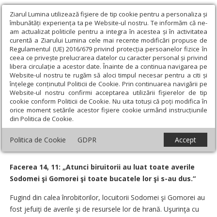
Ziarul Lumina utilizează fişiere de tip cookie pentru a personaliza și
îmbunătăți experiența ta pe Website-ul nostru. Te informăm că ne-
am actualizat politicile pentru a integra în acestea și în activitatea
curentă a Ziarului Lumina cele mai recente modificări propuse de
Regulamentul (UE) 2016/679 privind protecția persoanelor fizice în
ceea ce privește prelucrarea datelor cu caracter personal și privind
libera circulație a acestor date. Înainte de a continua navigarea pe
Website-ul nostru te rugăm să aloci timpul necesar pentru a citi și
Ziarul Lumina
›
Teologie și spiritualitate
›
Evanghelia zilei
›
înțelege conținutul Politicii de Cookie. Prin continuarea navigării pe
Biblia - verset cu verset: Averile de care furul nu se poate apropia
Website-ul nostru confirmi acceptarea utilizării fişierelor de tip
cookie conform Politicii de Cookie. Nu uita totuși că poți modifica în
Biblia - verset cu verset: Averile de care
orice moment setările acestor fişiere cookie urmând instrucțiunile
din Politica de Cookie.
furul nu se poate apropia
Politica de Cookie
GDPR
Accept
Un articol de:
Lucian Apopei
-
17 Septembrie 2009
Facerea 14, 11: „Atunci biruitorii au luat toate averile
Sodomei şi Gomorei şi toate bucatele lor şi s-au dus.“
Fugind din calea înrobitorilor, locuitorii Sodomei şi Gomorei au
fost jefuiţi de averile şi de resursele lor de hrană. Uşurinţa cu