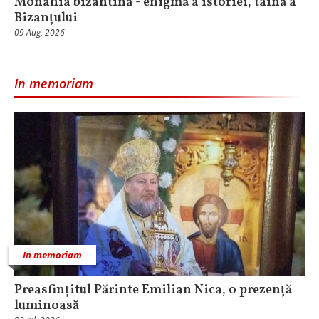
Monahia bizantină - enigmă a istoriei, taină a
Bizanțului
09 Aug, 2026
In memoriam
In memoriam
Preasfințitul Părinte Emilian Nica, o prezență
luminoasă