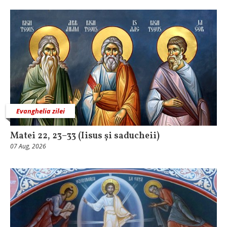
Evanghelia zilei
Matei 22, 23–33 (Iisus și saducheii)
07 Aug, 2026