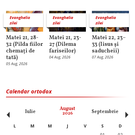
Evanghelia
Evanghelia
Evanghelia
zilei
zilei
zilei
Matei 21, 28-
Matei 21, 23-
Matei 22, 23–
32 (Pilda fiilor
27 (Dilema
33 (Iisus și
chemați de
fariseilor)
saducheii)
tată)
04 Aug, 2026
07 Aug, 2026
05 Aug, 2026
Calendar ortodox
‹
›
August
Iulie
Septembrie
O
2026
L
M
M
J
V
S
D
01
02