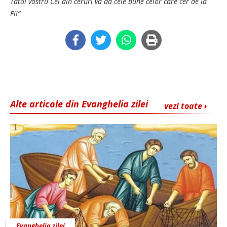
Tatăl vostru Cel din ceruri va da cele bune celor care cer de la
El!”
Alte articole din Evanghelia zilei
vezi toate ›
Evanghelia zilei