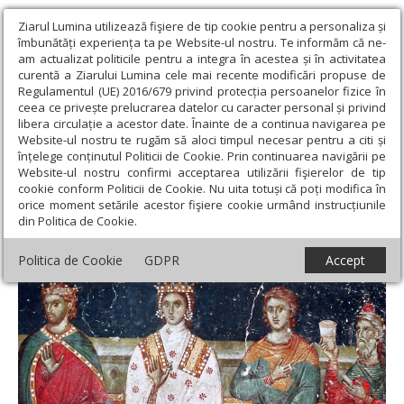
Ziarul Lumina utilizează fişiere de tip cookie pentru a personaliza și
îmbunătăți experiența ta pe Website-ul nostru. Te informăm că ne-
am actualizat politicile pentru a integra în acestea și în activitatea
curentă a Ziarului Lumina cele mai recente modificări propuse de
Regulamentul (UE) 2016/679 privind protecția persoanelor fizice în
ceea ce privește prelucrarea datelor cu caracter personal și privind
libera circulație a acestor date. Înainte de a continua navigarea pe
Website-ul nostru te rugăm să aloci timpul necesar pentru a citi și
Ziarul Lumina
›
Teologie și spiritualitate
›
Evanghelia zilei
›
înțelege conținutul Politicii de Cookie. Prin continuarea navigării pe
Matei 6, 31-34; 7, 9-11 (Nu vă îngrijiți de cele lumești!)
Website-ul nostru confirmi acceptarea utilizării fişierelor de tip
cookie conform Politicii de Cookie. Nu uita totuși că poți modifica în
Matei 6, 31-34; 7, 9-11 (Nu vă îngrijiți de cele
orice moment setările acestor fişiere cookie urmând instrucțiunile
din Politica de Cookie.
lumești!)
Politica de Cookie
GDPR
Accept