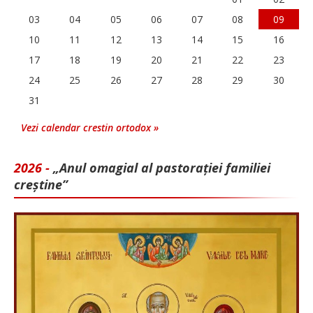
03
04
05
06
07
08
09
10
11
12
13
14
15
16
17
18
19
20
21
22
23
24
25
26
27
28
29
30
31
Vezi calendar crestin ortodox »
2026 -
„Anul omagial al pastorației familiei
creștine”