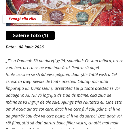
Evanghelia zilei
Galerie foto (1)
Data:
08 Iunie 2026
„Zis-a Domnul: Să nu duceți grijă, spunând: Ce vom mânca, ori ce
vom bea, ori cu ce ne vom îmbrăca? Pentru că după
toate acestea se străduiesc păgânii; doar știe Tatăl vostru Cel
ceresc că aveți nevoie de toate acestea. Căutați mai întâi
Împărăția lui Dumnezeu și dreptatea Lui și toate acestea se vor
adăuga vouă. Nu vă îngrijiți de ziua de mâine, căci ziua de
mâine se va îngriji de ale sale. Ajunge zilei răutatea ei. Cine este
omul acela dintre voi care, dacă îi va cere fiul său pâine, el îi va
da piatră? Sau de-i va cere pește, el îi va da șarpe? Deci dacă voi,
răi fiind, știți să dați daruri bune fiilor voștri, cu atât mai mult