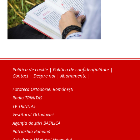
Politica de cookie
|
Politica de confidențialitate
|
Contact
|
Despre noi
|
Abonamente
|
Fototeca Ortodoxiei Românești
Radio TRINITAS
TV TRINITAS
Vestitorul Ortodoxiei
Agenţia de ştiri BASILICA
Patriarhia Română
Catedrala Mântuirii Neamului