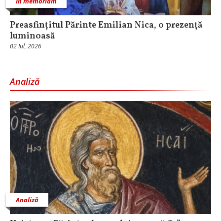
In memoriam
Preasfințitul Părinte Emilian Nica, o prezență
luminoasă
02 Iul, 2026
Analiză
Analiză