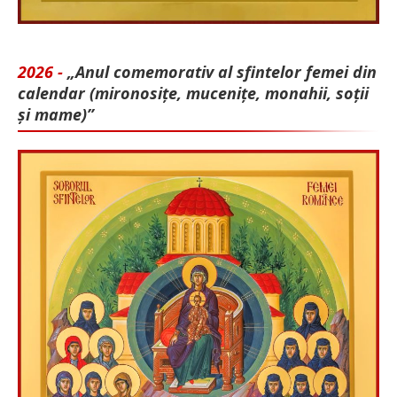
2026 -
„Anul comemorativ al sfintelor femei din
calendar (mironosițe, mu­cenițe, monahii, soții
și mame)”